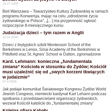
10-27-2006
Beit Warszawa – Towarzystwo Kultury Żydowskiej w ramach
programu Konwersja, mając na celu „odrodzenie życia
żydowskiego w Polsce”, „[…] ma przyjemność ogłosić
rozpoczęcie 8-miesięcznego kursu
Judaizacja dzieci – tym razem w Anglii
10-16-2006
Dzieci z brytyjskich szkół Montessori School of the
Berkshires w Lenox, Sinai Academy of the Berkshires w
Pittsfield oraz St. Agnes’ School w Dalton, zgromadzone
Kard. Lehmann: konieczna „fundamentala
zmiana” Kościoła w stosunku do Żydów; Kościół
musi uzależnić się od „swych korzeni tkwiących
w judaizmie”
07-8-2006
Jak podaje komunikat Światowego Kongresu Żydów World
Jewish Congress, niemiecki kardynał Karl Lehann podczas
spotkania z przedstawicielami organizacji żydowskich,
wezwał Kościół katolicki do „’fundamentalej zmiany’
Kolejna ofiara Kabały