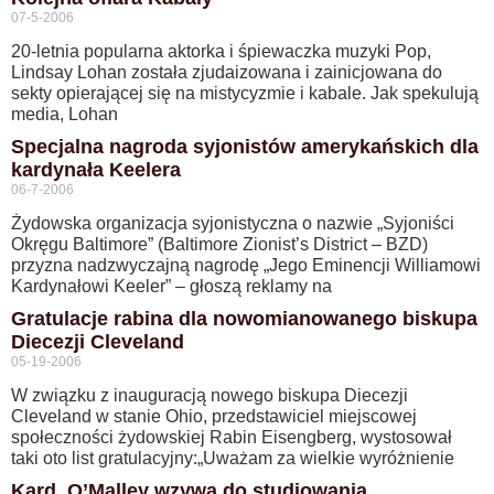
07-5-2006
20-letnia popularna aktorka i śpiewaczka muzyki Pop,
Lindsay Lohan została zjudaizowana i zainicjowana do
sekty opierającej się na mistycyzmie i kabale. Jak spekulują
media, Lohan
Specjalna nagroda syjonistów amerykańskich dla
kardynała Keelera
06-7-2006
Żydowska organizacja syjonistyczna o nazwie „Syjoniści
Okręgu Baltimore” (Baltimore Zionist’s District – BZD)
przyzna nadzwyczajną nagrodę „Jego Eminencji Williamowi
Kardynałowi Keeler” – głoszą reklamy na
Gratulacje rabina dla nowomianowanego biskupa
Diecezji Cleveland
05-19-2006
W związku z inauguracją nowego biskupa Diecezji
Cleveland w stanie Ohio, przedstawiciel miejscowej
społeczności żydowskiej Rabin Eisengberg, wystosował
taki oto list gratulacyjny:„Uważam za wielkie wyróżnienie
Kard. O’Malley wzywa do studiowania