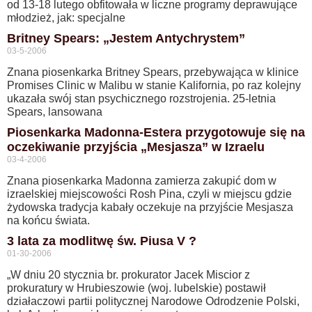
od 13-18 lutego obfitowała w liczne programy deprawujące
młodzież, jak: specjalne
Britney Spears: „Jestem Antychrystem”
03-5-2006
Znana piosenkarka Britney Spears, przebywająca w klinice
Promises Clinic w Malibu w stanie Kalifornia, po raz kolejny
ukazała swój stan psychicznego rozstrojenia. 25-letnia
Spears, lansowana
Piosenkarka Madonna-Estera przygotowuje się na
oczekiwanie przyjścia „Mesjasza” w Izraelu
03-4-2006
Znana piosenkarka Madonna zamierza zakupić dom w
izraelskiej miejscowości Rosh Pina, czyli w miejscu gdzie
żydowska tradycja kabały oczekuje na przyjście Mesjasza
na końcu świata.
3 lata za modlitwę św. Piusa V ?
01-30-2006
„W dniu 20 stycznia br. prokurator Jacek Miscior z
prokuratury w Hrubieszowie (woj. lubelskie) postawił
działaczowi partii politycznej Narodowe Odrodzenie Polski,