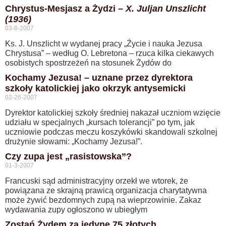
Chrystus-Mesjasz a Żydzi –
X. Juljan Unszlicht
(1936)
03-8-2007
Ks. J. Unszlicht w wydanej pracy „Źycie i nauka Jezusa
Chrystusa” – według O. Lebretona – rzuca kilka ciekawych
osobistych spostrzeżeń na stosunek Żydów do
Kochamy Jezusa! – uznane przez dyrektora
szkoły katolickiej jako okrzyk antysemicki
02-26-2007
Dyrektor katolickiej szkoły średniej nakazał uczniom wzięcie
udziału w specjalnych „kursach tolerancji” po tym, jak
uczniowie podczas meczu koszykówki skandowali szkolnej
drużynie słowami: „Kochamy Jezusa!”.
Czy zupa jest „rasistowska”?
01-3-2007
Francuski sąd administracyjny orzekł we wtorek, że
powiązana ze skrajną prawicą organizacja charytatywna
może żywić bezdomnych zupą na wieprzowinie. Zakaz
wydawania zupy ogłoszono w ubiegłym
Zostań Żydem za jedyne 75 złotych