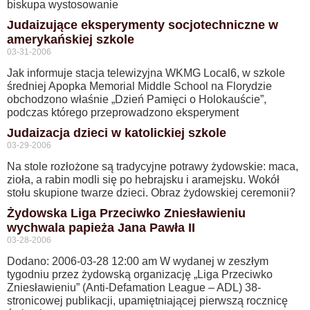
biskupa wystosowanie
Judaizujące eksperymenty socjotechniczne w
amerykańskiej szkole
03-31-2006
Jak informuje stacja telewizyjna WKMG Local6, w szkole
średniej Apopka Memorial Middle School na Florydzie
obchodzono właśnie „Dzień Pamięci o Holokauście”,
podczas którego przeprowadzono eksperyment
Judaizacja dzieci w katolickiej szkole
03-29-2006
Na stole rozłożone są tradycyjne potrawy żydowskie: maca,
zioła, a rabin modli się po hebrajsku i aramejsku. Wokół
stołu skupione twarze dzieci. Obraz żydowskiej ceremonii?
Żydowska Liga Przeciwko Zniesławieniu
wychwala papieża Jana Pawła II
03-28-2006
Dodano: 2006-03-28 12:00 am W wydanej w zeszłym
tygodniu przez żydowską organizację „Liga Przeciwko
Zniesławieniu” (Anti-Defamation League – ADL) 38-
stronicowej publikacji, upamiętniającej pierwszą rocznicę