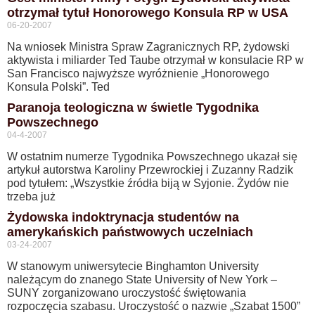
otrzymał tytuł Honorowego Konsula RP w USA
06-20-2007
Na wniosek Ministra Spraw Zagranicznych RP, żydowski
aktywista i miliarder Ted Taube otrzymał w konsulacie RP w
San Francisco najwyższe wyróżnienie „Honorowego
Konsula Polski”. Ted
Paranoja teologiczna w świetle Tygodnika
Powszechnego
04-4-2007
W ostatnim numerze Tygodnika Powszechnego ukazał się
artykuł autorstwa Karoliny Przewrockiej i Zuzanny Radzik
pod tytułem: „Wszystkie źródła biją w Syjonie. Żydów nie
trzeba już
Żydowska indoktrynacja studentów na
amerykańskich państwowych uczelniach
03-24-2007
W stanowym uniwersytecie Binghamton University
należącym do znanego State University of New York –
SUNY zorganizowano uroczystość świętowania
rozpoczęcia szabasu. Uroczystość o nazwie „Szabat 1500”