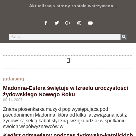
Aktualizacja strony została wstrzymana
…
judaising
Madonna-Estera świętuje w Izraelu uroczystości
żydowskiego Nowego Roku
09-14-2007
Znana piosenkarka muzyki pop występująca pod
pseudonimem Madonna, która od kilku lat związana jest z
żydowską sektą kabalistyczną, wzięła udział w spotkaniu
swoich współwyznawców w
Kadisz
odmawiany podczas żydowsko-katolickich