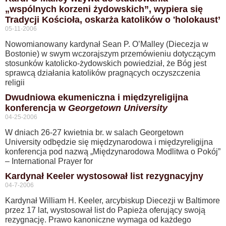
„wspólnych korzeni żydowskich”, wypiera się
Tradycji Kościoła, oskarża katolików o 'holokaust’
05-11-2006
Nowomianowany kardynał Sean P. O’Malley (Diecezja w
Bostonie) w swym wczorajszym przemówieniu dotyczącym
stosunków katolicko-żydowskich powiedział, że Bóg jest
sprawcą działania katolików pragnących oczyszczenia
religii
Dwudniowa ekumeniczna i międzyreligijna
konferencja w
Georgetown University
04-25-2006
W dniach 26-27 kwietnia br. w salach Georgetown
University odbędzie się międzynarodowa i międzyreligijna
konferencja pod nazwą „Międzynarodowa Modlitwa o Pokój”
– International Prayer for
Kardynał Keeler wystosował list rezygnacyjny
04-7-2006
Kardynał William H. Keeler, arcybiskup Diecezji w Baltimore
przez 17 lat, wystosował list do Papieża oferujący swoją
rezygnację. Prawo kanoniczne wymaga od każdego