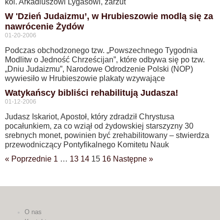
kol. Arkadiuszowi Lygasowi, zarzut
W 'Dzień Judaizmu’, w Hrubieszowie modlą się za
nawrócenie Żydów
01-20-2006
Podczas obchodzonego tzw. „Powszechnego Tygodnia
Modlitw o Jedność Chrześcijan”, które odbywa się po tzw.
„Dniu Judaizmu”, Narodowe Odrodzenie Polski (NOP)
wywiesiło w Hrubieszowie plakaty wzywające
Watykańscy bibliści rehabilitują Judasza!
01-12-2006
Judasz Iskariot, Apostoł, który zdradził Chrystusa
pocałunkiem, za co wziął od żydowskiej starszyzny 30
srebnych monet, powinien być zrehabilitowany – stwierdza
przewodniczący Pontyfikalnego Komitetu Nauk
« Poprzednie
1
…
13
14
15
16
Następne »
O nas