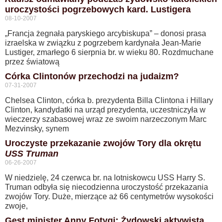
uroczystości pogrzebowych kard. Lustigera
08-10-2007
„Francja żegnała paryskiego arcybiskupa” – donosi prasa
izraelska w związku z pogrzebem kardynała Jean-Marie
Lustiger, zmarłego 6 sierpnia br. w wieku 80. Rozdmuchane
przez światową
Córka Clintonów przechodzi na judaizm?
07-31-2007
Chelsea Clinton, córka b. prezydenta Billa Clintona i Hillary
Clinton, kandydatki na urząd prezydenta, uczestniczyła w
wieczerzy szabasowej wraz ze swoim narzeczonym Marc
Mezvinsky, synem
Uroczyste przekazanie zwojów Tory dla okrętu
USS Truman
06-26-2007
W niedzielę, 24 czerwca br. na lotniskowcu USS Harry S.
Truman odbyła się niecodzienna uroczystość przekazania
zwojów Tory. Duże, mierzące aż 66 centymetrów wysokości
zwoje,
Gest minister Anny Fotygi: Żydowski aktywista