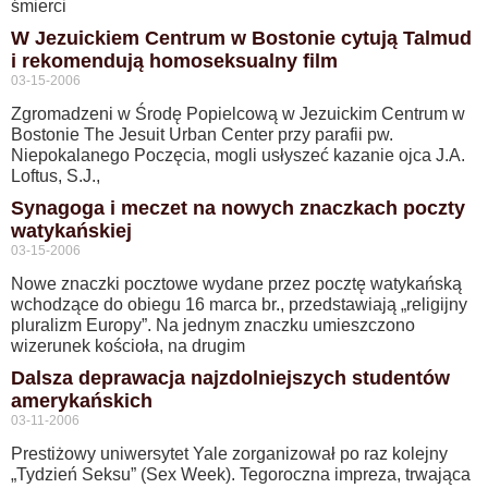
śmierci
W Jezuickiem Centrum w Bostonie cytują Talmud
i rekomendują homoseksualny film
03-15-2006
Zgromadzeni w Środę Popielcową w Jezuickim Centrum w
Bostonie The Jesuit Urban Center przy parafii pw.
Niepokalanego Poczęcia, mogli usłyszeć kazanie ojca J.A.
Loftus, S.J.,
Synagoga i meczet na nowych znaczkach poczty
watykańskiej
03-15-2006
Nowe znaczki pocztowe wydane przez pocztę watykańską
wchodzące do obiegu 16 marca br., przedstawiają „religijny
pluralizm Europy”. Na jednym znaczku umieszczono
wizerunek kościoła, na drugim
Dalsza deprawacja najzdolniejszych studentów
amerykańskich
03-11-2006
Prestiżowy uniwersytet Yale zorganizował po raz kolejny
„Tydzień Seksu” (Sex Week). Tegoroczna impreza, trwająca