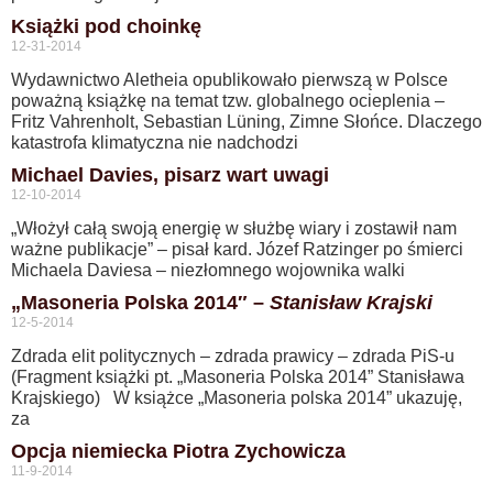
Książki pod choinkę
12-31-2014
Wydawnictwo Aletheia opublikowało pierwszą w Polsce
poważną książkę na temat tzw. globalnego ocieplenia –
Fritz Vahrenholt, Sebastian Lüning, Zimne Słońce. Dlaczego
katastrofa klimatyczna nie nadchodzi
Michael Davies, pisarz wart uwagi
12-10-2014
„Włożył całą swoją energię w służbę wiary i zostawił nam
ważne publikacje” – pisał kard. Józef Ratzinger po śmierci
Michaela Daviesa – niezłomnego wojownika walki
„Masoneria Polska 2014″ –
Stanisław Krajski
12-5-2014
Zdrada elit politycznych – zdrada prawicy – zdrada PiS-u
(Fragment książki pt. „Masoneria Polska 2014” Stanisława
Krajskiego) W książce „Masoneria polska 2014” ukazuję,
za
Opcja niemiecka Piotra Zychowicza
11-9-2014