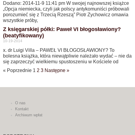
Dodano: 2014-11-9 11:41 pm W swojej najnowszej książce
„Opcja niemiecka, czyli jak polscy antykomuniści próbowali
porozumieć się z Trzecią Rzeszą” Piotr Zychowicz omawia
wszystkie próby,
Z księgarskiej półki: Paweł VI błogosławiony?
(beatyfikowany)
10-19-2014
x. dr Luigi Villa – PAWEŁ VI BŁOGOSŁAWIONY? To
bolesna książka, która niewątpliwie należało wydać – nie da
się zaprzeczyć wielkiemu spustoszeniu w Kościele od
« Poprzednie
1
2
3
Następne »
O nas
Kontakt
Archiwum wpłat