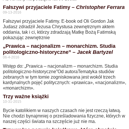
Fałszywi przyjaciele Fatimy –
Christopher Ferrara
09-13-2016
Fałszywi przyjaciele Fatimy. E-book od Oli Gordon Jak
Judasz zdradził Jezusa Chrystusa zewnętrznym aktem
oddania, tak i ci, którzy zdradzają Matkę Bożą Fatimską
pokazując zewnętrznie
„Prawica – nacjonalizm – monarchizm. Studia
politologiczno-historyczne” –
Jacek Bartyzel
06-4-2016
Wstęp do: „Prawica – nacjonalizm – monarchizm. Studia
politologiczno-historyczne”Od autoraTematyka studiów
zebranych w tym tomie zogniskowana jest wokół trzech
kardynalnych pojęć politycznych: «prawica», «nacjonalizm»,
«monarchizm».
Trzy ważne książki
10-31-2015
Bycie katolikiem w naszych czasach nie jest rzeczą łatwą.
Nie chodzi bynajmniej o prześladowania fizyczne, których w
naszej części świata na szczęście już nie ma.