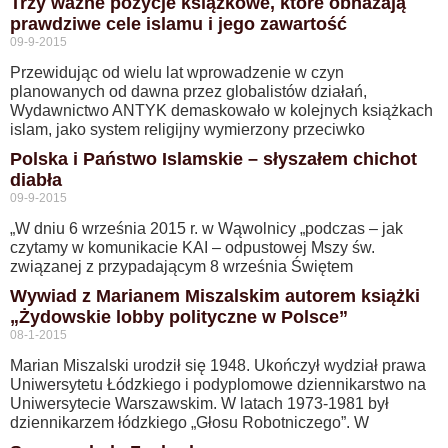
Trzy ważne pozycje książkowe, które obnażają
prawdziwe cele islamu i jego zawartość
09-9-2015
Przewidując od wielu lat wprowadzenie w czyn
planowanych od dawna przez globalistów działań,
Wydawnictwo ANTYK demaskowało w kolejnych książkach
islam, jako system religijny wymierzony przeciwko
Polska i Państwo Islamskie – słyszałem chichot
diabła
09-9-2015
„W dniu 6 września 2015 r. w Wąwolnicy „podczas – jak
czytamy w komunikacie KAI – odpustowej Mszy św.
związanej z przypadającym 8 września Świętem
Wywiad z Marianem Miszalskim autorem książki
„Żydowskie lobby polityczne w Polsce”
08-1-2015
Marian Miszalski urodził się 1948. Ukończył wydział prawa
Uniwersytetu Łódzkiego i podyplomowe dziennikarstwo na
Uniwersytecie Warszawskim. W latach 1973-1981 był
dziennikarzem łódzkiego „Głosu Robotniczego”. W