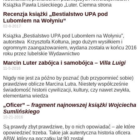
Książka Pawła Lisieckiego „Luter. Ciemna strona
Recenzja książki „Bestialstwo UPA pod
Lubomlem na Wołyniu”
02-8-2017
Książka „Bestialstwo UPA pod Lubomlem na Wołyniu”,
autorstwa Krzysztofa Kołtuna, jego dużym wysiłkiem i
ogromnym zaangażowaniem, wydana została w końcu 2016
roku przez lubelskie Wydawnictwo
Marcin Luter zabójca i samobójca –
Villa Luigi
11-5-2016
Nigdy nie jest za późno by poznać (lub przypomnieć sobie)
prawdziwe oblicze Marcina Lutra. Niestety współcześnie
świadomość historii cywilizacji, kultury, czy nawet zwykła,
elementarna wiedza
„Oficer” –
fragment najnowszej książki Wojciecha
Sumlińskiego
10-21-2016
Są prawdy zbyt prawdziwe, by o nich opowiadać – ale które
opowiedzieć trzeba. Takie jak autentyczna historia oficera
ABW, który na początku lat 90 został