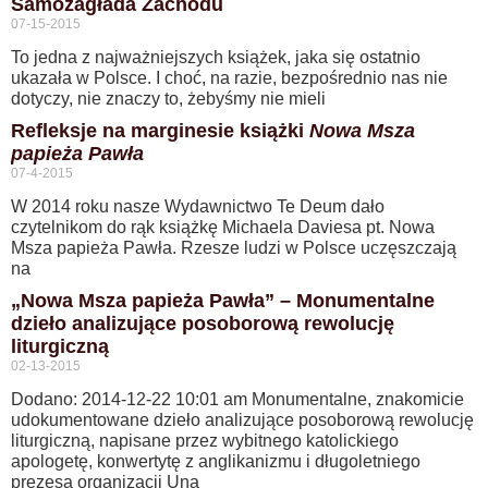
Samozagłada Zachodu
07-15-2015
To jedna z najważniejszych książek, jaka się ostatnio
ukazała w Polsce. I choć, na razie, bezpośrednio nas nie
dotyczy, nie znaczy to, żebyśmy nie mieli
Refleksje na marginesie książki
Nowa Msza
papieża Pawła
07-4-2015
W 2014 roku nasze Wydawnictwo Te Deum dało
czytelnikom do rąk książkę Michaela Daviesa pt. Nowa
Msza papieża Pawła. Rzesze ludzi w Polsce uczęszczają
na
„Nowa Msza papieża Pawła” – Monumentalne
dzieło analizujące posoborową rewolucję
liturgiczną
02-13-2015
Dodano: 2014-12-22 10:01 am Monumentalne, znakomicie
udokumentowane dzieło analizujące posoborową rewolucję
liturgiczną, napisane przez wybitnego katolickiego
apologetę, konwertytę z anglikanizmu i długoletniego
prezesa organizacji Una