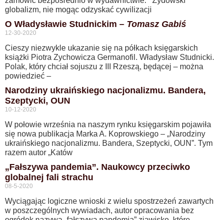
zamówić bezpośrednio w wydawnictwie. Żydowski
globalizm, nie mogąc odzyskać cywilizacji
O Władysławie Studnickim –
Tomasz Gabiś
12-30-2020
Cieszy niezwykle ukazanie się na półkach księgarskich
książki Piotra Zychowicza Germanofil. Władysław Studnicki.
Polak, który chciał sojuszu z III Rzeszą, będącej – można
powiedzieć –
Narodziny ukraińskiego nacjonalizmu. Bandera,
Szeptycki, OUN
10-12-2020
W połowie września na naszym rynku księgarskim pojawiła
się nowa publikacja Marka A. Koprowskiego – „Narodziny
ukraińskiego nacjonalizmu. Bandera, Szeptycki, OUN”. Tym
razem autor „Katów
„Fałszywa pandemia”. Naukowcy przeciwko
globalnej fali strachu
08-5-2020
Wyciągając logiczne wnioski z wielu spostrzeżeń zawartych
w poszczególnych wywiadach, autor opracowania bez
ogródek nazywa „fałszywą pandemią” zjawisko, które