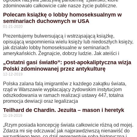
zdominowało całkowicie całe nasze życie publiczne.
Polecam książkę o lobby homoseksualnym w
seminariach duchownych w USA
01-21-2020
Prezentujemy bulwersującą i wstrząsającą książkę,
opisującą wspomnienia wielu księży lub niedoszłych księży,
jak działało lobby homoseksualne w seminariach
amerykańskich. Źegnajcie, dobrzy ludzie. Jak ateiści i
„Ostatni gasi światło”: post-apokaliptyczna wizja
Polski zdominowanej przez antykulturę
12-12-2019
Polska zalana falą imigrantów z każdego zakątku świata,
rząd w Warszawie wypłacający żydowskim instytucjom
odszkodowania w ramach realizacji ustawy 447, totalna
promocja dewiacji oraz legalizacja
Teilhard de Chardin. Jezuita – mason i heretyk
11-19-2019
„Rzym posiada koncepcję świata całkowicie różną od mojej.
Zdarza mi się odczuwać jak najprawdziwszą nienawiść do
wszystkiego tego, co dziś reprezentuje sobą historyczna i