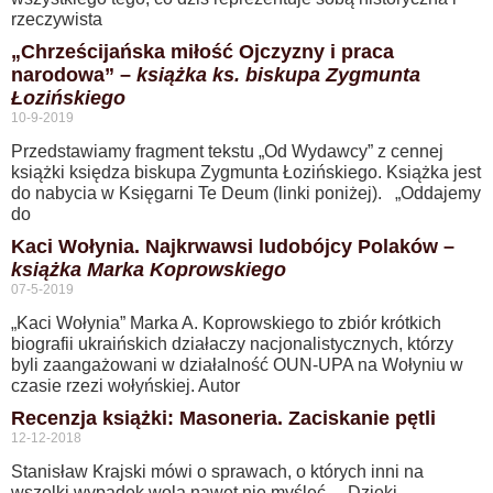
rzeczywista
„Chrześcijańska miłość Ojczyzny i praca
narodowa” –
książka ks. biskupa Zygmunta
Łozińskiego
10-9-2019
Przedstawiamy fragment tekstu „Od Wydawcy” z cennej
książki księdza biskupa Zygmunta Łozińskiego. Książka jest
do nabycia w Księgarni Te Deum (linki poniżej). „Oddajemy
do
Kaci Wołynia. Najkrwawsi ludobójcy Polaków –
książka Marka Koprowskiego
07-5-2019
„Kaci Wołynia” Marka A. Koprowskiego to zbiór krótkich
biografii ukraińskich działaczy nacjonalistycznych, którzy
byli zaangażowani w działalność OUN-UPA na Wołyniu w
czasie rzezi wołyńskiej. Autor
Recenzja książki: Masoneria. Zaciskanie pętli
12-12-2018
Stanisław Krajski mówi o sprawach, o których inni na
wszelki wypadek wolą nawet nie myśleć… Dzięki