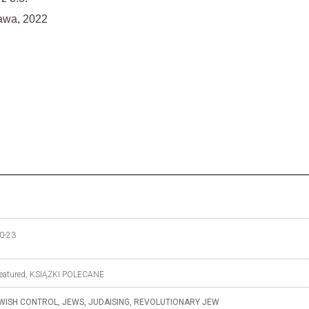
zawa, 2022
0-23
eatured
,
KSIĄŻKI POLECANE
WISH CONTROL
,
JEWS
,
JUDAISING
,
REVOLUTIONARY JEW