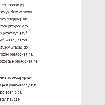
 ten sposób jej
 oczywiście w ruchu
o religijnej, ale
która przypadła w
 on przezwyciężyć
zyć własny naród.
szyscy wracać do
ardziej paradoksalna.
pozostaje paradoksalne
ina, w której ojciec
 jest pierworodny syn,
poleceń ojca i
dy, nauczał i