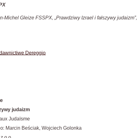
SPX
n-Michel Gleize FSSPX, „Prawdziwy Izrael i fałszywy judaizm”,
dawnictiwe Dereggio
ze
szywy judaizm
t faux Judaïsme
go: Marcin Beściak, Wojciech Golonka
z o.o.