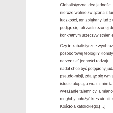
Globalistyczna idea jedności 
nierozerwalnie związana z f
ludzkości, ten zbłąkany lud z
podjąć się roli zastrzeżonej d
konkretnym urzeczywistnienie
Czy to kabalistyczne wyobraż
posoborowej teologii? Konst
narzędzie” jedności rodzaju l
nadal chce być potępiony jud
pseudo-misji, zdając się tym
istocie utopią, a wraz z nim 
wyrażanie tajemnicy, a mianow
mogłoby położyć kres utopii:
Kościoła katolickiego.[…]