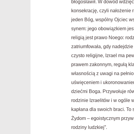
błogosławił. W dowód wdzięc
konsekrację, czyli nałożenie 
jeden Bóg, wspólny Ojciec wsz
synem: jego obowiązkiem jest 
religią jest prawo Noego: rodz
zatriumfowała, gdy nadejdzie
czysto religijne, Izrael ma 
prawem zakonnym, regułą klas
własnością z uwagi na pełni
uświęceniem i ukoronowaniem 
dziećmi Boga. Przywołuje rów
rodzinie Izraelitów i w ogól
kapłana dla swoich braci. To 
Żydom – egoistycznym przywil
rodziny ludzkiej”.