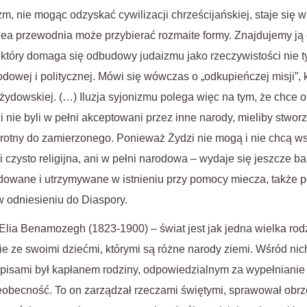
m, nie mogąc odzyskać cywilizacji chrześcijańskiej, staje się w
idea przewodnia może przybierać rozmaite formy. Znajdujemy ją
który domaga się odbudowy judaizmu jako rzeczywistości nie tylk
odowej i politycznej. Mówi się wówczas o „odkupieńczej misji”, 
 żydowskiej. (…) Iluzja syjonizmu polega więc na tym, że chce
 nie byli w pełni akceptowani przez inne narody, mieliby stwor
wrotny do zamierzonego. Ponieważ Żydzi nie mogą i nie chcą w
i czysto religijna, ani w pełni narodowa – wydaje się jeszcze b
udowane i utrzymywane w istnieniu przy pomocy miecza, także 
w odniesieniu do Diaspory.
Elia Benamozegh (1823-1900) – świat jest jak jedna wielka rodz
e ze swoimi dziećmi, którymi są różne narody ziemi. Wśród nich
pisami był kapłanem rodziny, odpowiedzialnym za wypełnianie 
obecność. To on zarządzał rzeczami świętymi, sprawował obrzę