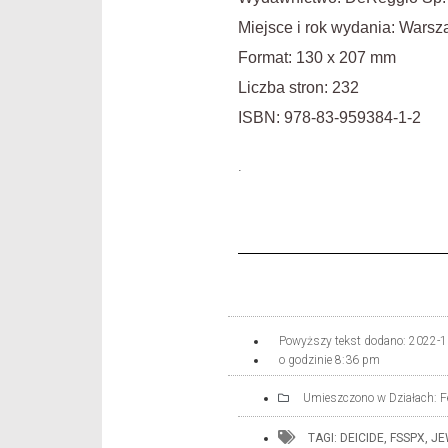
Miejsce i rok wydania: Wars
Format: 130 x 207 mm
Liczba stron: 232
ISBN: 978-83-959384-1-2
.
Powyższy tekst dodano:
2022-1
o godzinie
8:36 pm
Umieszczono w Działach:
F
TAGI:
DEICIDE
,
FSSPX
,
JE