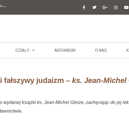
a
…
DZIAŁY
ARCHIWUM
O NAS
K
 i fałszywy judaizm –
ks. Jean-Michel 
wydanej książki ks. Jean-Michel Gleize, zachęcając do jej le
awnictwie.