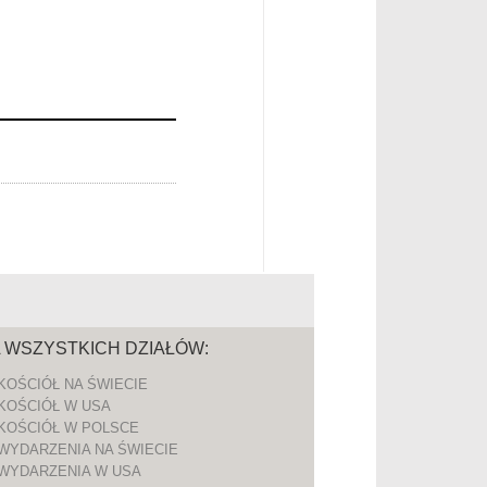
A WSZYSTKICH DZIAŁÓW:
KOŚCIÓŁ NA ŚWIECIE
KOŚCIÓŁ W USA
KOŚCIÓŁ W POLSCE
WYDARZENIA NA ŚWIECIE
WYDARZENIA W USA