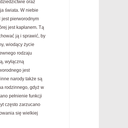
dziedzictwie oraz
ja świata. W niebie
l jest pierworodnym
órej jest kapłanem. Tą
chować ją i sprawić, by
ny, wiodący życie
 pewnego rodzaju
tą, wyłączną
worodnego jest
inne narody także są
na rodzinnego, gdyż w
ano pełnienie funkcji
byt często zarzucano
wania się wielkiej