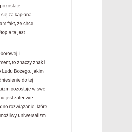
 pozostaje
się za kapłana
am fakt, że chce
opia ta jest
oborowej i
ment, to znaczy znak i
go Ludu Bożego, jakim
niesienie do tej
daizm pozostaje w swej
u jest zaledwie
edno rozwiązanie, które
 możliwy uniwersalizm