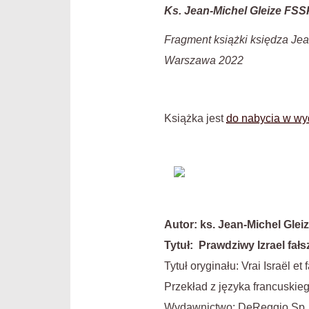
Ks. Jean-Michel Gleize FS
Fragment książki księdza Jea
Warszawa 2022
Książka jest
do nabycia w wy
Autor: ks. Jean-Michel Glei
Tytuł: Prawdziwy Izrael fał
Tytuł oryginału: Vrai Israël e
Przekład z języka francuskie
Wydawnictwo: DeReggio Sp. 