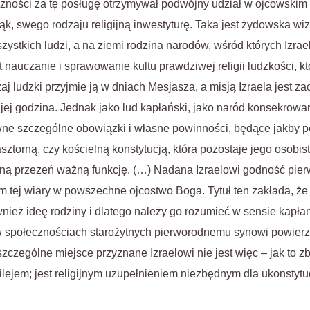
zności za tę posługę otrzymywał podwójny udział w ojcowskim 
rąk, swego rodzaju religijną inwestyturę. Taka jest żydowska wiz
ystkich ludzi, a na ziemi rodzina narodów, wśród których Izrae
nauczanie i sprawowanie kultu prawdziwej religii ludzkości, kt
aj ludzki przyjmie ją w dniach Mesjasza, a misją Izraela jest za
 jej godzina. Jednak jako lud kapłański, jako naród konsekrowa
pewne szczególne obowiązki i własne powinności, będące jakby
ztorną, czy kościelną konstytucją, która pozostaje jego osobis
oną przezeń ważną funkcję. (…) Nadana Izraelowi godność pier
tej wiary w powszechne ojcostwo Boga. Tytuł ten zakłada, że 
nież ideę rodziny i dlatego należy go rozumieć w sensie kapła
e w społecznościach starożytnych pierworodnemu synowi powierz
szczególne miejsce przyznane Izraelowi nie jest więc – jak to z
ejem; jest religijnym uzupełnieniem niezbędnym dla ukonstytuo