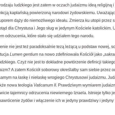
rodzaju ludzkiego jest zatem w oczach judaizmu ideą religijną i
unkcją kapłańską powierzoną narodowi żydowskiemu. Uważając 
 uporem dąży do niemożliwego ideału. Zmierza ku utopii przez s
otąd dla Chrystusa i Jego sług w jedynym Kościele katolickim. Ut
m odrzucenia, które stało się udziałem tego narodu.
enie nie jest też paradoksalnie tezą leżącą u podstaw nowej, s
ytucja
Lumen gentium
na nowo zdefiniowała Kościół jako „sakra
udzkiego. Czyż nie jest to dokładne powtórzenie definicji takie
aizm? A zatem Kościół soborowy określałby sam siebie przez od
 samym na łaskę i niełaskę wrogiego Chrystusowi judaizmu. Ju
także nowa teologia
Vaticanum II
. Prawdziwym wymiarem judaizm
icie tajemnicy odrzucenia niewiernego Izraela. Istnieje tylko j
 nawrócenie żydów i włączenie ich w jedyny prawdziwy i jedyny