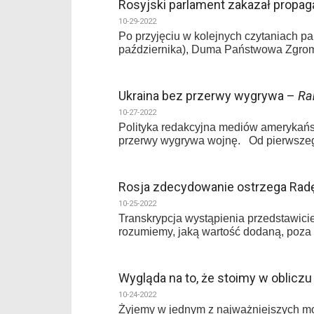
Rosyjski parlament zakazał propa
10-29-2022
Po przyjęciu w kolejnych czytaniach p
października), Duma Państwowa Zgroma
Ukraina bez przerwy wygrywa –
Ra
10-27-2022
Polityka redakcyjna mediów amerykańsk
przerwy wygrywa wojnę. Od pierwszeg
Rosja zdecydowanie ostrzega Ra
10-25-2022
Transkrypcja wystąpienia przedstawic
rozumiemy, jaką wartość dodaną, poza
Wygląda na to, że stoimy w obliczu
10-24-2022
Żyjemy w jednym z najważniejszych mom