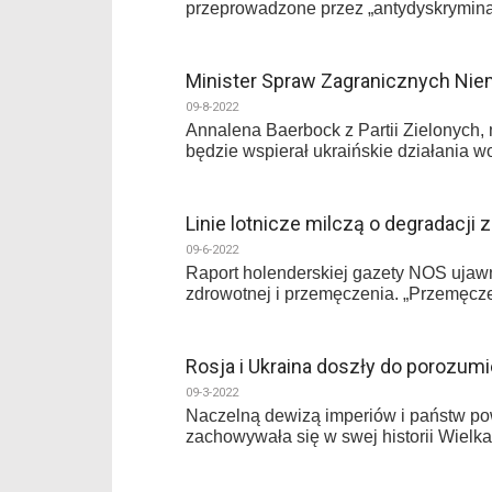
przeprowadzone przez „antydyskrymin
Minister Spraw Zagranicznych Niem
09-8-2022
Annalena Baerbock z Partii Zielonych, 
będzie wspierał ukraińskie działania wo
Linie lotnicze milczą o degradacji 
09-6-2022
Raport holenderskiej gazety NOS ujawni
zdrowotnej i przemęczenia. „Przemęcze
Rosja i Ukraina doszły do porozumi
09-3-2022
Naczelną dewizą imperiów i państw pow
zachowywała się w swej historii Wielka 