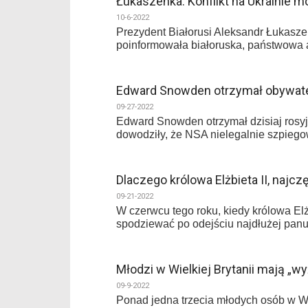
Łukaszenka: Konflikt na Ukrainie m
10-6-2022
Prezydent Białorusi Aleksandr Łukaszen
poinformowała białoruska, państwowa 
Edward Snowden otrzymał obywate
09-27-2022
Edward Snowden otrzymał dzisiaj rosyj
dowodziły, że NSA nielegalnie szpiego
Dlaczego królowa Elżbieta II, najcz
09-21-2022
W czerwcu tego roku, kiedy królowa Elż
spodziewać po odejściu najdłużej pan
Młodzi w Wielkiej Brytanii mają „wy
09-9-2022
Ponad jedna trzecia młodych osób w Wi