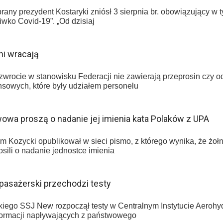
ny prezydent Kostaryki zniósł 3 sierpnia br. obowiązujący w 
wko Covid-19”. „Od dzisiaj
ni wracają
wrocie w stanowisku Federacji nie zawierają przeprosin czy od
ansowych, które były udziałem personelu
wowa proszą o nadanie jej imienia kata Polaków z UPA
ozycki opublikował w sieci pismo, z którego wynika, że żołni
ili o nadanie jednostce imienia
 pasażerski przechodzi testy
iego SSJ New rozpoczął testy w Centralnym Instytucie Aerohy
formacji napływających z państwowego