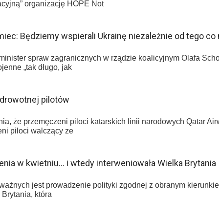
acyjną” organizację HOPE Not
iec: Będziemy wspierali Ukrainę niezależnie od tego co
minister spraw zagranicznych w rządzie koalicyjnym Olafa Scho
jenne „tak długo, jak
zdrowotnej pilotów
a, że przemęczeni piloci katarskich linii narodowych Qatar Air
ni piloci walczący ze
enia w kwietniu… i wtedy interweniowała Wielka Brytania
ażnych jest prowadzenie polityki zgodnej z obranym kierunki
Brytania, która