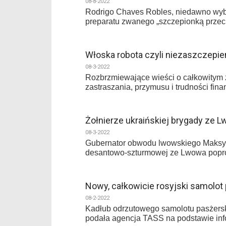
08-8-2022
Rodrigo Chaves Robles, niedawno wybra
preparatu zwanego „szczepionką przeci
Włoska robota czyli niezaszczepie
08-3-2022
Rozbrzmiewające wieści o całkowitym z
zastraszania, przymusu i trudności fin
Żołnierze ukraińskiej brygady ze L
08-3-2022
Gubernator obwodu lwowskiego Maksym K
desantowo-szturmowej ze Lwowa popros
Nowy, całkowicie rosyjski samolot
08-2-2022
Kadłub odrzutowego samolotu pasżersk
podała agencja TASS na podstawie in