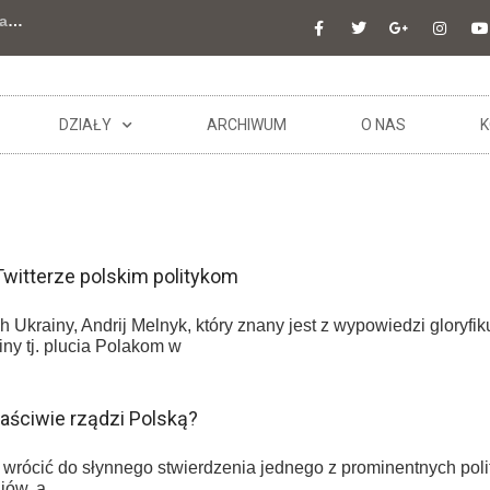
a
…
DZIAŁY
ARCHIWUM
O NAS
K
Twitterze polskim politykom
 Ukrainy, Andrij Melnyk, który znany jest z wypowiedzi gloryf
ny tj. plucia Polakom w
 właściwie rządzi Polską?
 wrócić do słynnego stwierdzenia jednego z prominentnych po
iów, a