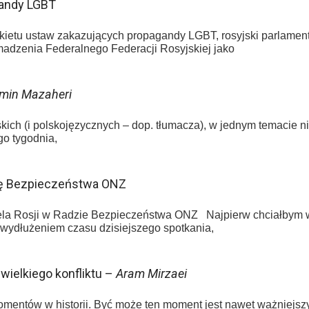
gandy LGBT
akietu ustaw zakazujących propagandy LGBT, rosyjski parlamen
dzenia Federalnego Federacji Rosyjskiej jako
min Mazaheri
ich (i polskojęzycznych – dop. tłumacza), w jednym temacie ni
o tygodnia,
dę Bezpieczeństwa ONZ
iela Rosji w Radzie Bezpieczeństwa ONZ Najpierw chciałbym w
 wydłużeniem czasu dzisiejszego spotkania,
 wielkiego konfliktu –
Aram Mirzaei
entów w historii. Być może ten moment jest nawet ważniejszy