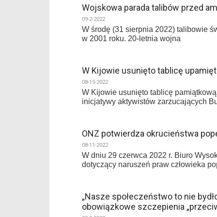
Wojskowa parada talibów przed a
09-2-2022
W środę (31 sierpnia 2022) talibowie ś
w 2001 roku. 20-letnia wojna
W Kijowie usunięto tablicę upamię
08-15-2022
W Kijowie usunięto tablicę pamiątkową k
inicjatywy aktywistów zarzucających 
ONZ potwierdza okrucieństwa popeł
08-11-2022
W dniu 29 czerwca 2022 r. Biuro Wys
dotyczący naruszeń praw człowieka po
„Nasze społeczeństwo to nie bydł
obowiązkowe szczepienia „przeci