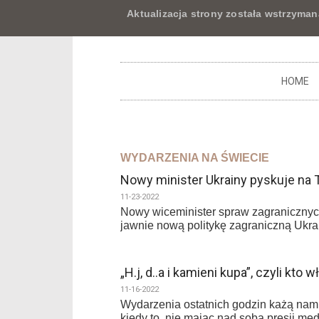
Aktualizacja strony została wstrzyman
HOME
WYDARZENIA NA ŚWIECIE
Nowy minister Ukrainy pyskuje na 
11-23-2022
Nowy wiceminister spraw zagranicznych
jawnie nową politykę zagraniczną Ukrai
„H.j, d..a i kamieni kupa”, czyli kto
11-16-2022
Wydarzenia ostatnich godzin każą nam
kiedy to, nie mając nad sobą presji med