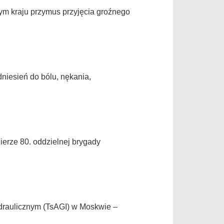
tym kraju przymus przyjęcia groźnego
niesień do bólu, nękania,
erze 80. oddzielnej brygady
draulicznym (TsAGI) w Moskwie –