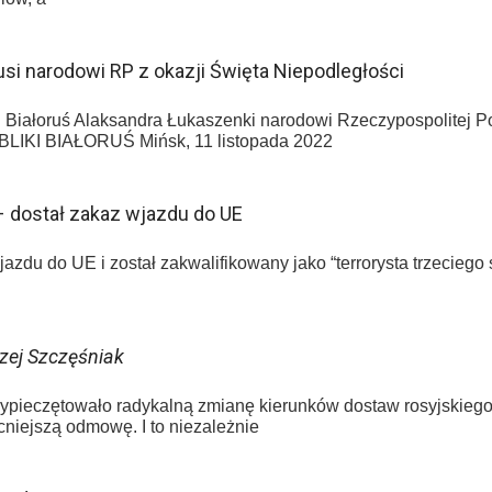
rusi narodowi RP z okazji Święta Niepodległości
i Białoruś Alaksandra Łukaszenki narodowi Rzeczypospolitej P
KI BIAŁORUŚ Mińsk, 11 listopada 2022
– dostał zakaz wjazdu do UE
azdu do UE i został zakwalifikowany jako “terrorysta trzeciego s
zej Szczęśniak
ypieczętowało radykalną zmianę kierunków dostaw rosyjskiego
cniejszą odmowę. I to niezależnie