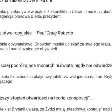
ożna zakończyć w kilka dni
ko przekonywał w piątek, że konflikt na Ukrainie można zakońc
agencja prasowa Biełta, prezydent
lstwo rosyjskie –
Paul Craig Roberts
skie obywatelstwo. Snowden musiał uciekać ze swojego kraju, 
wała i nadal szpieguje obywateli
ęściej podróżująca monarchini świata, nigdy nie odwiedził
bieta II obchodziła platynowy jubileusz wstąpienia na tron, Bry
ującego
ższy stopień otwartości na teorie konspiracji”…
elkiej Brytanii uważa, że Żydzi mają „niezdrową kontrolę” na