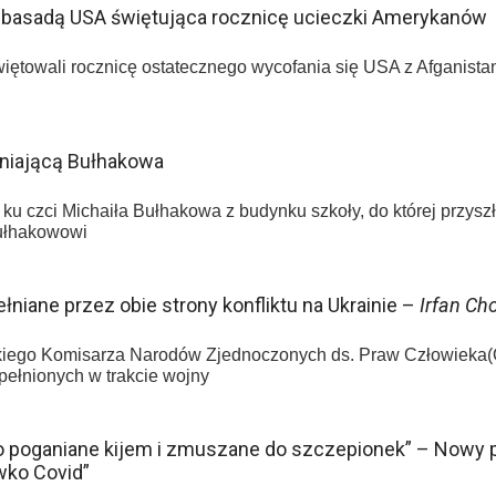
mbasadą USA świętująca rocznicę ucieczki Amerykanów
więtowali rocznicę ostatecznego wycofania się USA z Afganistan
tniającą Bułhakowa
u czci Michaiła Bułhakowa z budynku szkoły, do której przyszły
Bułhakowowi
niane przez obie strony konfliktu na Ukrainie –
Irfan Ch
okiego Komisarza Narodów Zjednoczonych ds. Praw Człowieka
pełnionych w trakcie wojny
o poganiane kijem i zmuszane do szczepionek” – Nowy p
wko Covid”