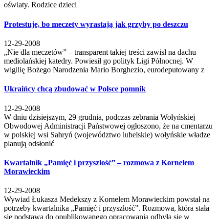
oświaty. Rodzice dzieci
Protestuje, bo meczety wyrastają jak grzyby po deszczu
12-29-2008
„Nie dla meczetów” – transparent takiej treści zawisł na dachu
mediolańskiej katedry. Powiesił go polityk Ligi Północnej. W
wigilię Bożego Narodzenia Mario Borghezio, eurodeputowany z
Ukraińcy chcą zbudować w Polsce pomnik
12-29-2008
W dniu dzisiejszym, 29 grudnia, podczas zebrania Wołyńskiej
Obwodowej Administracji Państwowej ogłoszono, że na cmentarzu
w polskiej wsi Sahryń (województwo lubelskie) wołyńskie władze
planują odsłonić
Kwartalnik „Pamięć i przyszłość” – rozmowa z Kornelem
Morawieckim
12-29-2008
Wywiad Łukasza Medekszy z Kornelem Morawieckim powstał na
potrzeby kwartalnika „Pamięć i przyszłość”. Rozmowa, która stała
się podstawą do opublikowanego opracowania odbyła się w