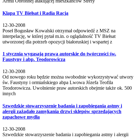
Armii Obronnej atakującej mieszkańców Strefy
Klapa TV Biełsat i Radia Racja
12-30-2008
Poseł Bogusław Kowalski otrzymał odpowiedź z MSZ na
interpelację, w której pytał m.in. o oglądalność TV Biełsat
utworzonej dla potrzeb opozycji białoruskiej i wspartej z
1 stycznia wygasają prawa autorskie do twórczości św.
Faustyny i abp. Teodorowicza
12-30-2008
Od nowego roku będzie można swobodnie wykorzystywać utwory
św. Faustyny i ormiańskiego abpa Lwowa Józefa Teofila
Teodorowicza. Uwolnienie praw autorskich obejmie także ok. 500
innych
Szwedzkie stowarzyszenie badania i zapobiegania astmy i
alergii zażądało zamykania drzwi sklepów sprzedających
zapachowe mydła
12-30-2008
Szwedzkie stowarzyszenie badania i zapobiegania astmy i alergii