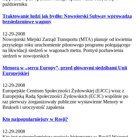
październiku
Traktowanie ludzi jak bydło: Nowojorski Subway wprowadza
bezsiedzeniowe wagony
12-29-2008
Nowojorski Miejski Zarząd Transportu (MTA) planuje od kwietnia
przyszłego roku uruchomienie pilotowego programu polegającego
na likwidacji siedzeń w wagonach metra. Pomysł pozbawienia
siedzeń w nowojorskich
Menora w „sercu Europy”, przed głównymi siedzibami Unii
Europejskiej
12-29-2008
Europejskie Centrum Społeczności Żydowskiej (EJCC) wraz z
Europejską Radą Społeczności Żydowskich (ECJC) wspólnie po
raz pierwszy zorganizowały publiczne wystawienie Menory w
Brukseli i uroczystość zapalenia
Kto najpopularniejszy w Rosji?
12-29-2008
Kto jest najpopularniejszą postacią historyczną w Rosji? Wczoraj