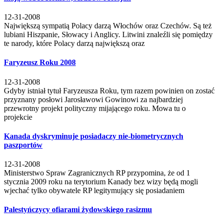
12-31-2008
Największą sympatią Polacy darzą Włochów oraz Czechów. Są też
lubiani Hiszpanie, Słowacy i Anglicy. Litwini znaleźli się pomiędzy
te narody, które Polacy darzą największą oraz
Faryzeusz Roku 2008
12-31-2008
Gdyby istniał tytuł Faryzeusza Roku, tym razem powinien on zostać
przyznany posłowi Jarosławowi Gowinowi za najbardziej
przewrotny projekt polityczny mijającego roku. Mowa tu o
projekcie
Kanada dyskryminuje posiadaczy nie-biometrycznych
paszportów
12-31-2008
Ministerstwo Spraw Zagranicznych RP przypomina, że od 1
stycznia 2009 roku na terytorium Kanady bez wizy będą mogli
wjechać tylko obywatele RP legitymujący się posiadaniem
Palestyńczycy ofiarami żydowskiego rasizmu