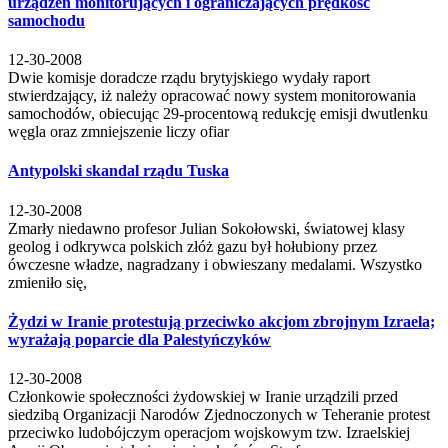
urządzeń monitorujących i ograniczających prędkość
samochodu
12-30-2008
Dwie komisje doradcze rządu brytyjskiego wydały raport
stwierdzający, iż należy opracować nowy system monitorowania
samochodów, obiecując 29-procentową redukcję emisji dwutlenku
węgla oraz zmniejszenie liczy ofiar
Antypolski skandal rządu Tuska
12-30-2008
Zmarły niedawno profesor Julian Sokołowski, światowej klasy
geolog i odkrywca polskich złóż gazu był hołubiony przez
ówczesne władze, nagradzany i obwieszany medalami. Wszystko
zmieniło się,
Żydzi w Iranie protestują przeciwko akcjom zbrojnym Izraela;
wyrażają poparcie dla Palestyńczyków
12-30-2008
Członkowie społeczności żydowskiej w Iranie urządzili przed
siedzibą Organizacji Narodów Zjednoczonych w Teheranie protest
przeciwko ludobójczym operacjom wojskowym tzw. Izraelskiej