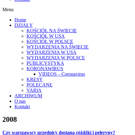
Menu
Home
DZIAŁY
KOŚCIÓŁ NA ŚWIECIE
KOŚCIÓŁ W USA
KOŚCIÓŁ W POLSCE
WYDARZENIA NA ŚWIECIE
WYDARZENIA W USA
WYDARZENIA W POLSCE
PUBLICYSTYKA
KORONAWIRUS
VIDEOS – Coronavirus
KRESY
POLECANE
VARIA
ARCHIWUM
O nas
Kontakt
2008
Czy warszawscy urzędnicy dostaną różdżki i peleryny?