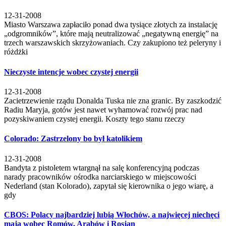
12-31-2008
Miasto Warszawa zapłaciło ponad dwa tysiące złotych za instalację
„odgromników”, które mają neutralizować „negatywną energię” na
trzech warszawskich skrzyżowaniach. Czy zakupiono też peleryny i
różdżki
Nieczyste intencje wobec czystej energii
12-31-2008
Zacietrzewienie rządu Donalda Tuska nie zna granic. By zaszkodzić
Radiu Maryja, gotów jest nawet wyhamować rozwój prac nad
pozyskiwaniem czystej energii. Koszty tego stanu rzeczy
Colorado: Zastrzelony bo był katolikiem
12-31-2008
Bandyta z pistoletem wtargnął na salę konferencyjną podczas
narady pracowników ośrodka narciarskiego w miejscowości
Nederland (stan Kolorado), zapytał się kierownika o jego wiarę, a
gdy
CBOS: Polacy najbardziej lubią Włochów, a najwięcej niechęci
mają wobec Romów, Arabów i Rosjan