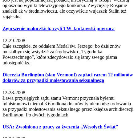
ogłoszono wyniki telewizyjnego konkursu. Zwycięzcę Rosjanie
znaleźli aż w średniowieczu, ale oczywiście wujaszek Stalin też
zajął silną
Zgorszenie maluczkich, czyli TW Jankowski powraca
12-29-2008
Całe szczęście, że oddałem Medal św. Jerzego, bo dziś znów
musiałbym się wstydzić za środowisko „Tygodnika
Powszechnego”, które zdecydowało się łamy swego pisma
udostępnić ks.
Diecezja Burlington (stan Vermont) zapłaci razem 12 milionów
dolarów za przypadki molestowania seksualnego
12-28-2008
Ława przysięgłych sądu stanu Vermont przyznała byłemu
ministrantowi niemal 3.6 miliona dolarów tytułem odszkodowania
za przypadki molestowania seksualnego przez księdza archidiecezji
Burlington. Po dwóch tygodniach
USA: Zwolniona z pracy za życzenia „Wesołych Świąt”