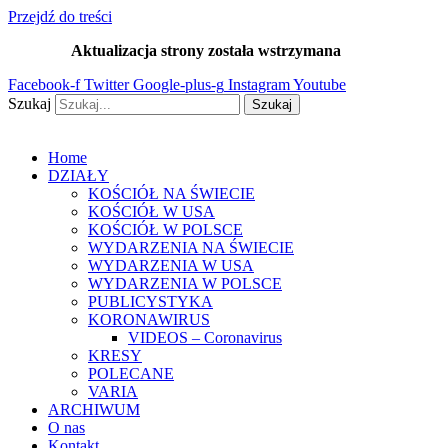
Przejdź do treści
Aktualizacja strony została wstrzymana
…
Facebook-f
Twitter
Google-plus-g
Instagram
Youtube
Szukaj
Szukaj
Home
DZIAŁY
KOŚCIÓŁ NA ŚWIECIE
KOŚCIÓŁ W USA
KOŚCIÓŁ W POLSCE
WYDARZENIA NA ŚWIECIE
WYDARZENIA W USA
WYDARZENIA W POLSCE
PUBLICYSTYKA
KORONAWIRUS
VIDEOS – Coronavirus
KRESY
POLECANE
VARIA
ARCHIWUM
O nas
Kontakt