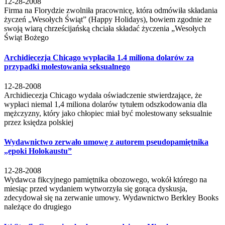
12-28-2008
Firma na Florydzie zwolniła pracownicę, która odmówiła składania
życzeń „Wesołych Świąt” (Happy Holidays), bowiem zgodnie ze
swoją wiarą chrześcijańską chciała składać życzenia „Wesołych
Świąt Bożego
Archidiecezja Chicago wypłaciła 1.4 miliona dolarów za
przypadki molestowania seksualnego
12-28-2008
Archidiecezja Chicago wydała oświadczenie stwierdzające, że
wypłaci niemal 1,4 miliona dolarów tytułem odszkodowania dla
mężczyzny, który jako chłopiec miał być molestowany seksualnie
przez księdza polskiej
Wydawnictwo zerwało umowę z autorem pseudopamiętnika
„epoki Holokaustu”
12-28-2008
Wydawca fikcyjnego pamiętnika obozowego, wokół którego na
miesiąc przed wydaniem wytworzyła się gorąca dyskusja,
zdecydował się na zerwanie umowy. Wydawnictwo Berkley Books
należące do drugiego