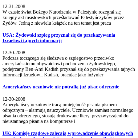
12-31-2008
W czasie świat Bożego Narodzenia w Palestynie rozegrał się
kolejny akt rasistowskich prześladowań Palestyńczyków przez
Żydów. Jedną z niewielu książek na ten temat jest praca
USA: Żydowski szpieg przyznał się do przekazywania
Izraelowi tajnych informacji
12-30-2008
Podczas toczącego się śledztwa o szpiegostwo przeciwko
amerykańskiemu obywatelowi pochodzenia żydowskiego,
podejrzany Ben-Ami Kadish przyznał się do przekazywania tajnych
informacji Izraelowi. Kadish, pracując jako inżynier
Amerykańscy uczniowie nie potrafią już pisać odręcznie
12-30-2008
Amerykańscy uczniowie tracą umiejętność pisania pismem
odręcznym – alarmują nauczyciele. Uczniowie zamiast normalnego
pisania odręcznego, stosują drukowane litery, przyzwyczajeni do
nieustannego pisania na komputerze i
UK: Komisje rządowe zalecają wprowadzenie obowiązkowych