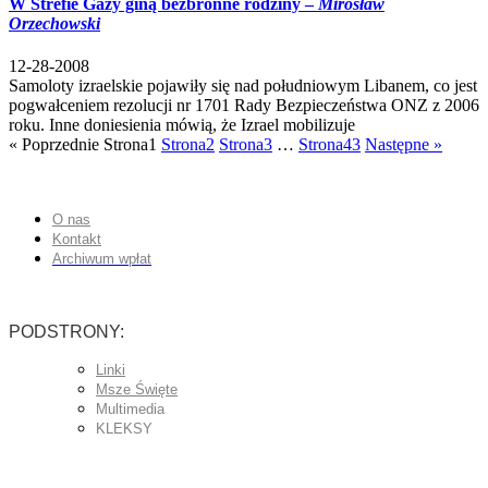
W Strefie Gazy giną bezbronne rodziny –
Mirosław
Orzechowski
12-28-2008
Samoloty izraelskie pojawiły się nad południowym Libanem, co jest
pogwałceniem rezolucji nr 1701 Rady Bezpieczeństwa ONZ z 2006
roku. Inne doniesienia mówią, że Izrael mobilizuje
« Poprzednie
Strona
1
Strona
2
Strona
3
…
Strona
43
Następne »
O nas
Kontakt
Archiwum wpłat
PODSTRONY:
Linki
Msze Święte
Multimedia
KLEKSY