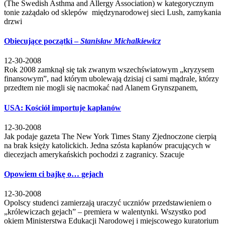
(The Swedish Asthma and Allergy Association) w kategorycznym
tonie zażądało od sklepów międzynarodowej sieci Lush, zamykania
drzwi
Obiecujące początki –
Stanisław Michalkiewicz
12-30-2008
Rok 2008 zamknął się tak zwanym wszechświatowym „kryzysem
finansowym”, nad którym ubolewają dzisiaj ci sami mądrale, którzy
przedtem nie mogli się nacmokać nad Alanem Grynszpanem,
USA: Kościół importuje kapłanów
12-30-2008
Jak podaje gazeta The New York Times Stany Zjednoczone cierpią
na brak księży katolickich. Jedna szósta kapłanów pracujących w
diecezjach amerykańskich pochodzi z zagranicy. Szacuje
Opowiem ci bajkę o… gejach
12-30-2008
Opolscy studenci zamierzają uraczyć uczniów przedstawieniem o
„królewiczach gejach” – premiera w walentynki. Wszystko pod
okiem Ministerstwa Edukacji Narodowej i miejscowego kuratorium