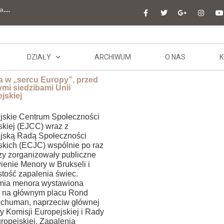
a
…
DZIAŁY
ARCHIWUM
O NAS
K
 w „sercu Europy”, przed
mi siedzibami Unii
jskiej
jskie Centrum Społeczności
kiej (EJCC) wraz z
jską Radą Społeczności
kich (ECJC) wspólnie po raz
zy zorganizowały publiczne
ienie Menory w Brukseli i
stość zapalenia świec.
mia menora wystawiona
a na głównym placu Rond
Schuman, naprzeciw głównej
y Komisji Europejskiej i Rady
ropejskiej. Zapalenia