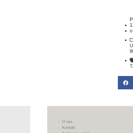
P
1
o
U
W
T
O nas
Kontakt