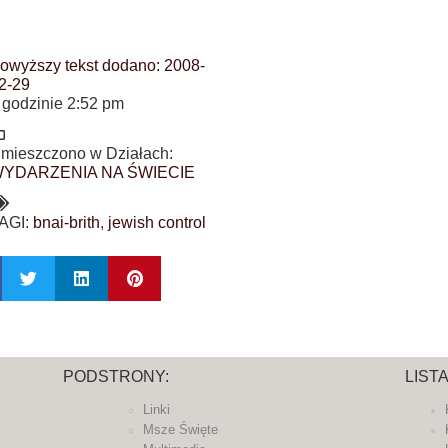
owyższy tekst dodano:
2008-
2-29
 godzinie
2:52 pm
mieszczono w Działach:
YDARZENIA NA ŚWIECIE
AGI:
bnai-brith
,
jewish control
PODSTRONY:
LIST
Linki
Msze Święte