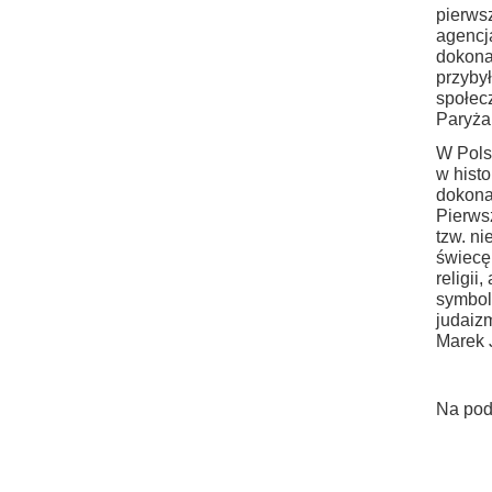
pierwsz
agenc
dokona
przyby
społec
Paryża
W Polsc
w histo
dokona
Pierws
tzw. ni
świecę
religii
symbol
judaiz
Marek 
Na pod
.