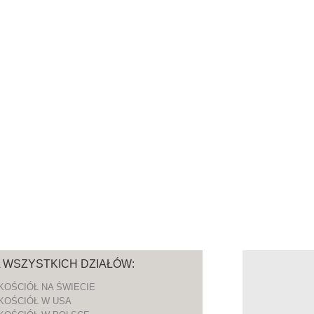
A WSZYSTKICH DZIAŁÓW:
KOŚCIÓŁ NA ŚWIECIE
KOŚCIÓŁ W USA