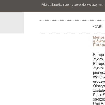
Aktualizacja strony została wstrzyman
HOME
Menora
główny
Europe
Europe
Żydows
Europe
Żydows
pierws
wystaw
uroczy
Olbrzy
został
Point 
siedzib
Unii Eu