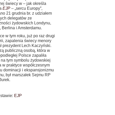
ej świecy w – jak określa
ja
EJP
– „sercu Europy”,
no 21 grudnia br. z udziałem
łych delegatów ze
zności żydowskich Londynu,
, Berlina i Amsterdamu.
e w tym roku, już po raz drugi
rii, zapalenia świecy menory
ł prezydent Lech Kaczyński.
zą publiczną osobą, która w
epodległej Polsce zapaliła
 na tym symbolu żydowskiej
, a w praktyce współczesnym
u dominacji i ekspansjonizmu
mu, był marszałek Sejmu RP
Jurek.
stawie:
EJP