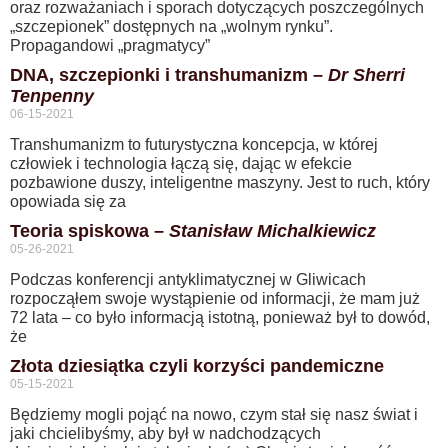
oraz rozważaniach i sporach dotyczących poszczególnych
„szczepionek” dostępnych na „wolnym rynku”.
Propagandowi „pragmatycy”
DNA, szczepionki i transhumanizm –
Dr Sherri
Tenpenny
06-15-2021
Transhumanizm to futurystyczna koncepcja, w której
człowiek i technologia łączą się, dając w efekcie
pozbawione duszy, inteligentne maszyny. Jest to ruch, który
opowiada się za
Teoria spiskowa –
Stanisław Michalkiewicz
05-26-2021
Podczas konferencji antyklimatycznej w Gliwicach
rozpocząłem swoje wystąpienie od informacji, że mam już
72 lata – co było informacją istotną, ponieważ był to dowód,
że
Złota dziesiątka czyli korzyści pandemiczne
05-15-2021
Będziemy mogli pojąć na nowo, czym stał się nasz świat i
jaki chcielibyśmy, aby był w nadchodzących