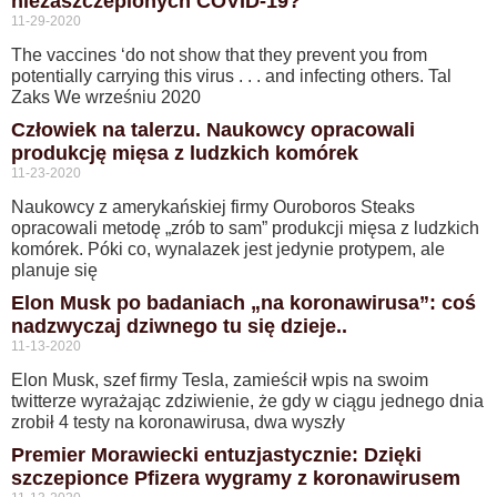
niezaszczepionych COVID-19?
11-29-2020
The vaccines ‘do not show that they prevent you from
potentially carrying this virus . . . and infecting others. Tal
Zaks We wrześniu 2020
Człowiek na talerzu. Naukowcy opracowali
produkcję mięsa z ludzkich komórek
11-23-2020
Naukowcy z amerykańskiej firmy Ouroboros Steaks
opracowali metodę „zrób to sam” produkcji mięsa z ludzkich
komórek. Póki co, wynalazek jest jedynie protypem, ale
planuje się
Elon Musk po badaniach „na koronawirusa”: coś
nadzwyczaj dziwnego tu się dzieje..
11-13-2020
Elon Musk, szef firmy Tesla, zamieścił wpis na swoim
twitterze wyrażając zdziwienie, że gdy w ciągu jednego dnia
zrobił 4 testy na koronawirusa, dwa wyszły
Premier Morawiecki entuzjastycznie: Dzięki
szczepionce Pfizera wygramy z koronawirusem