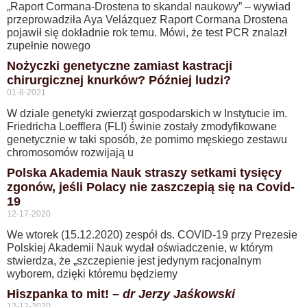
„Raport Cormana-Drostena to skandal naukowy” – wywiad
przeprowadziła Aya Velázquez Raport Cormana Drostena
pojawił się dokładnie rok temu. Mówi, że test PCR znalazł
zupełnie nowego
Nożyczki genetyczne zamiast kastracji
chirurgicznej knurków? Później ludzi?
01-8-2021
W dziale genetyki zwierząt gospodarskich w Instytucie im.
Friedricha Loefflera (FLI) świnie zostały zmodyfikowane
genetycznie w taki sposób, że pomimo męskiego zestawu
chromosomów rozwijają u
Polska Akademia Nauk straszy setkami tysięcy
zgonów, jeśli Polacy nie zaszczepią się na Covid-
19
12-17-2020
We wtorek (15.12.2020) zespół ds. COVID-19 przy Prezesie
Polskiej Akademii Nauk wydał oświadczenie, w którym
stwierdza, że „szczepienie jest jedynym racjonalnym
wyborem, dzięki któremu będziemy
Hiszpanka to mit! –
dr Jerzy Jaśkowski
12-12-2020