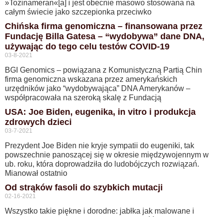
»Tozinameran«[a] i jest obecnie masowo stosowana na
całym świecie jako szczepionka przeciwko
Chińska firma genomiczna – finansowana przez
Fundację Billa Gatesa – “wydobywa” dane DNA,
używając do tego celu testów COVID-19
03-8-2021
BGI Genomics – powiązana z Komunistyczną Partią Chin
firma genomiczna wskazana przez amerykańskich
urzędników jako “wydobywająca” DNA Amerykanów –
współpracowała na szeroką skalę z Fundacją
USA: Joe Biden, eugenika, in vitro i produkcja
zdrowych dzieci
03-7-2021
Prezydent Joe Biden nie kryje sympatii do eugeniki, tak
powszechnie panoszącej się w okresie międzywojennym w
ub. roku, która doprowadziła do ludobójczych rozwiązań.
Mianował ostatnio
Od strąków fasoli do szybkich mutacji
02-16-2021
Wszystko takie piękne i dorodne: jabłka jak malowane i