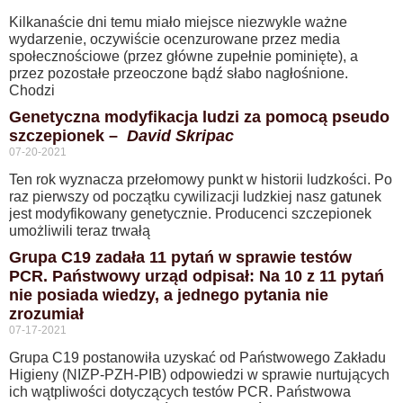
Kilkanaście dni temu miało miejsce niezwykle ważne
wydarzenie, oczywiście ocenzurowane przez media
społecznościowe (przez główne zupełnie pominięte), a
przez pozostałe przeoczone bądź słabo nagłośnione.
Chodzi
Genetyczna modyfikacja ludzi za pomocą pseudo
szczepionek –
David Skripac
07-20-2021
Ten rok wyznacza przełomowy punkt w historii ludzkości. Po
raz pierwszy od początku cywilizacji ludzkiej nasz gatunek
jest modyfikowany genetycznie. Producenci szczepionek
umożliwili teraz trwałą
Grupa C19 zadała 11 pytań w sprawie testów
PCR. Państwowy urząd odpisał: Na 10 z 11 pytań
nie posiada wiedzy, a jednego pytania nie
zrozumiał
07-17-2021
Grupa C19 postanowiła uzyskać od Państwowego Zakładu
Higieny (NIZP-PZH-PIB) odpowiedzi w sprawie nurtujących
ich wątpliwości dotyczących testów PCR. Państwowa