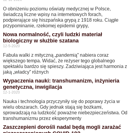
O obniżeniu poziomu oświaty medycznej w Polsce,
świadczą liczne wpisy na internetowych forach,
podpierające się hiszpańska grypą z 1918 roku. Ciągłe
przypominanie, rzekomej epidemii grypy,
Nowa normalność, czyli ludzki materiał
biologiczny w służbie szatana
12-5-2020
Fabuła walki z mityczną „pandemią” nabiera coraz
większego tempa. Widać, że reżyser tego globalnego
spektaklu bardzo się spieszy. Zadziwiająca jest harmonia z
jaką „władcy” różnych
Wypaczenia nauki: transhumanizm, inżynieria
genetyczna, inwigilacja
12-1-2020
Nauka i technologia przyczyniły się do poprawy życia w
wielu obszarach. Gdy jednak stają się bożkami,
sprowadzają na ludzkość poważne niebezpieczeństwa. Od
transhumanizmu przez eksperymenty
Zaszczepieni dorośli nadal będą mogli zarażać