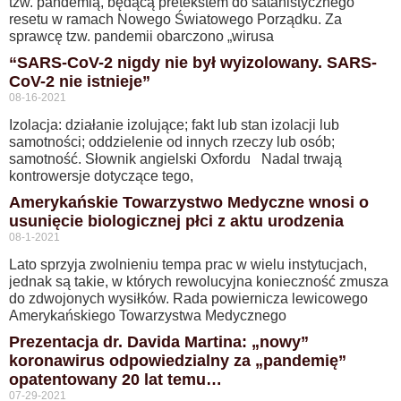
tzw. pandemią, będącą pretekstem do satanistycznego
resetu w ramach Nowego Światowego Porządku. Za
sprawcę tzw. pandemii obarczono „wirusa
“SARS-CoV-2 nigdy nie był wyizolowany. SARS-
CoV-2 nie istnieje”
08-16-2021
Izolacja: działanie izolujące; fakt lub stan izolacji lub
samotności; oddzielenie od innych rzeczy lub osób;
samotność. Słownik angielski Oxfordu Nadal trwają
kontrowersje dotyczące tego,
Amerykańskie Towarzystwo Medyczne wnosi o
usunięcie biologicznej płci z aktu urodzenia
08-1-2021
Lato sprzyja zwolnieniu tempa prac w wielu instytucjach,
jednak są takie, w których rewolucyjna konieczność zmusza
do zdwojonych wysiłków. Rada powiernicza lewicowego
Amerykańskiego Towarzystwa Medycznego
Prezentacja dr. Davida Martina: „nowy”
koronawirus odpowiedzialny za „pandemię”
opatentowany 20 lat temu…
07-29-2021