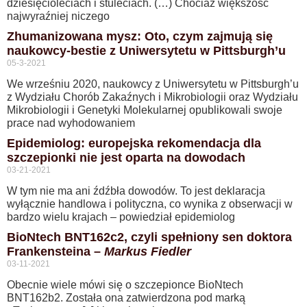
dziesięcioleciach i stuleciach. (…) Chociaż większość
najwyraźniej niczego
Zhumanizowana mysz: Oto, czym zajmują się
naukowcy-bestie z Uniwersytetu w Pittsburgh’u
05-3-2021
We wrześniu 2020, naukowcy z Uniwersytetu w Pittsburgh’u
z Wydziału Chorób Zakaźnych i Mikrobiologii oraz Wydziału
Mikrobiologii i Genetyki Molekularnej opublikowali swoje
prace nad wyhodowaniem
Epidemiolog: europejska rekomendacja dla
szczepionki nie jest oparta na dowodach
03-21-2021
W tym nie ma ani źdźbła dowodów. To jest deklaracja
wyłącznie handlowa i polityczna, co wynika z obserwacji w
bardzo wielu krajach – powiedział epidemiolog
BioNtech BNT162c2, czyli spełniony sen doktora
Frankensteina –
Markus Fiedler
03-11-2021
Obecnie wiele mówi się o szczepionce BioNtech
BNT162b2. Została ona zatwierdzona pod marką