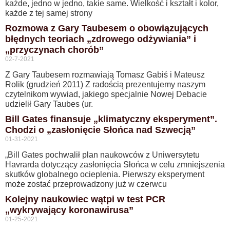
każde, jedno w jedno, takie same. Wielkość i kształt i kolor,
każde z tej samej strony
Rozmowa z Gary Taubesem o obowiązujących
błędnych teoriach „zdrowego odżywiania” i
„przyczynach chorób”
02-7-2021
Z Gary Taubesem rozmawiają Tomasz Gabiś i Mateusz
Rolik (grudzień 2011) Z radością prezentujemy naszym
czytelnikom wywiad, jakiego specjalnie Nowej Debacie
udzielił Gary Taubes (ur.
Bill Gates finansuje „klimatyczny eksperyment”.
Chodzi o „zasłonięcie Słońca nad Szwecją”
01-31-2021
​„Bill Gates pochwalił plan naukowców z Uniwersytetu
Havrarda dotyczący zasłonięcia Słońca w celu zmniejszenia
skutków globalnego ocieplenia. Pierwszy eksperyment
może zostać przeprowadzony już w czerwcu
Kolejny naukowiec wątpi w test PCR
„wykrywający koronawirusa”
01-25-2021