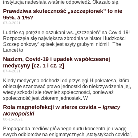
instytucja nadesłała właśnie odpowiedź. Okazało się,
Prawdziwa skuteczność „szczepionek” to nie
95%, a 1%?
07-9-2021
Ludzie są potężnie oszukani ws. „szczepień” na Covid-19!
Rozpoczęła się największa zbrodnia w historii ludzkości
Szczepionkowy” spisek jest szyty grubymi nićmi! The
Lancet to
Nazizm, Covid-19 i upadek współczesnej
medycyny [cz. 1 i cz. 2]
07-4-2021
Kiedy medycyna odchodzi od przysięgi Hipokratesa, która
obiecuje szanować prawo jednostki do niekrzywdzenia jej,
wtedy szkodzi się również społeczności, ponieważ
społeczność jest zbiorem jednostek. W
Rola magnetofekcji w aferze covida –
Ignacy
Nowopolski
06-15-2021
Propaganda mediów głównego nurtu koncentruje uwagę
swych odbiorców na enigmatycznych „statystykach covida”,