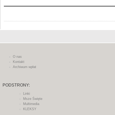
O nas
Kontakt
Archiwum wpłat
PODSTRONY:
Linki
Msze Święte
Multimedia
KLEKSY