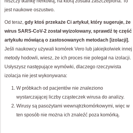
niszczy tkankę nerkową, na którą została zaszczepiona. To
jest naukowe oszustwo.
Od teraz,
gdy ktoś przekaże Ci artykuł, który sugeruje, że
wirus SARS-CoV-2 został wyizolowany, sprawdź tę część
artykułu mówiącą o zastosowanych metodach [izolacji].
Jeśli naukowcy używali komórek Vero lub jakiejkolwiek innej
metody hodowli, wiesz, że ich proces nie polegał na izolacji.
Usłyszysz następujące wymówki, dlaczego rzeczywista
izolacja nie jest wykonywana:
W próbkach od pacjentów nie znaleziono
wystarczającej liczby cząsteczek wirusa do analizy.
Wirusy są pasożytami wewnątrzkomórkowymi, więc w
ten sposób nie można ich znaleźć poza komórką.