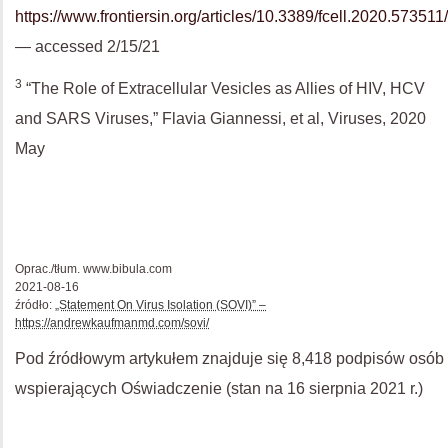
https://www.frontiersin.org/articles/10.3389/fcell.2020.573511/
— accessed 2/15/21
3
“The Role of Extracellular Vesicles as Allies of HIV, HCV
and SARS Viruses,” Flavia Giannessi, et al, Viruses, 2020
May
Oprac./tłum. www.bibula.com
2021-08-16
źródło:
„Statement On Virus Isolation (SOVI)” –
https://andrewkaufmanmd.com/sovi/
Pod źródłowym artykułem znajduje się 8,418 podpisów osób
wspierających Oświadczenie (stan na 16 sierpnia 2021 r.)