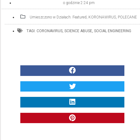
o godzinie
2:24 pm
Umieszczono w Działach:
Featured
,
KORONAWIRUS
,
POLECANE
TAGI:
CORONAVIRUS
,
SCIENCE ABUSE
,
SOCIAL ENGINEERING