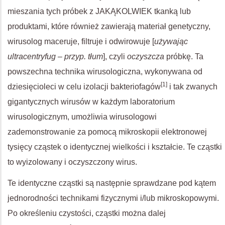
mieszania tych próbek z JAKĄKOLWIEK tkanką lub
produktami, które również zawierają materiał genetyczny,
wirusolog maceruje, filtruje i odwirowuje [
używając
ultracentryfug – przyp. tłum
], czyli
oczyszcza
próbkę. Ta
powszechna technika wirusologiczna, wykonywana od
[1]
dziesięcioleci w celu izolacji bakteriofagów
i tak zwanych
gigantycznych wirusów w każdym laboratorium
wirusologicznym, umożliwia wirusologowi
zademonstrowanie za pomocą mikroskopii elektronowej
tysięcy cząstek o identycznej wielkości i kształcie. Te cząstki
to wyizolowany i oczyszczony wirus.
Te identyczne cząstki są następnie sprawdzane pod kątem
jednorodności technikami fizycznymi i/lub mikroskopowymi.
Po określeniu czystości, cząstki można dalej