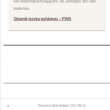
lub nieprzepuszczającym, np. dźwięku; też: taki
materiał»
Słownik języka polskiego – PWN
.
Powyższy tekst dodano:
2021-08-16