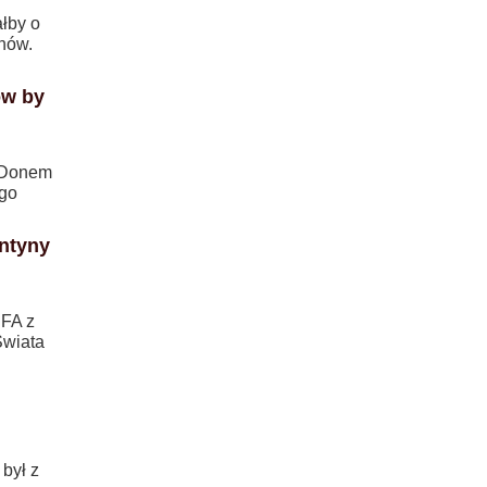
ałby o
nów.
ów by
d Donem
ego
ntyny
IFA z
Świata
był z