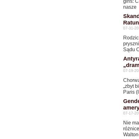
girls: 
nasze
Skand
Ratun
07-31-2
Rodzice
pryszni
Sądu 
Antyr
„dram
07-19-2
Chorwac
„zbyt b
Paris (
Gende
amery
07-17-2
Nie ma
różnic
Walton