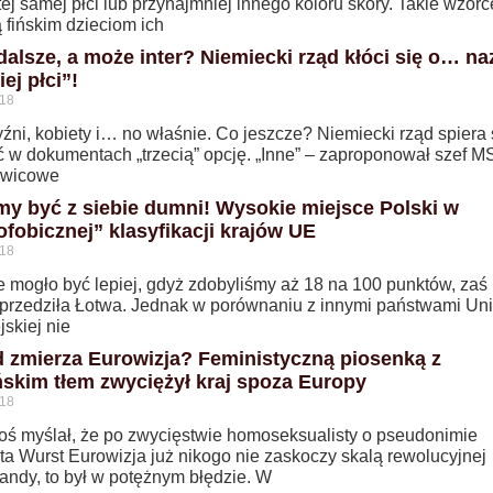
ej samej płci lub przynajmniej innego koloru skóry. Takie wzorc
 fińskim dzieciom ich
 dalsze, a może inter? Niemiecki rząd kłóci się o… n
iej płci”!
018
ni, kobiety i… no właśnie. Co jeszcze? Niemiecki rząd spiera s
ić w dokumentach „trzecią” opcję. „Inne” – zaproponował szef M
ewicowe
y być z siebie dumni! Wysokie miejsce Polski w
fobicznej” klasyfikacji krajów UE
018
 mogło być lepiej, gdyż zdobyliśmy aż 18 na 100 punktów, zaś
yprzedziła Łotwa. Jednak w porównaniu z innymi państwami Uni
skiej nie
 zmierza Eurowizja? Feministyczną piosenką z
skim tłem zwyciężył kraj spoza Europy
018
ktoś myślał, że po zwycięstwie homoseksualisty o pseudonimie
ta Wurst Eurowizja już nikogo nie zaskoczy skalą rewolucyjnej
andy, to był w potężnym błędzie. W