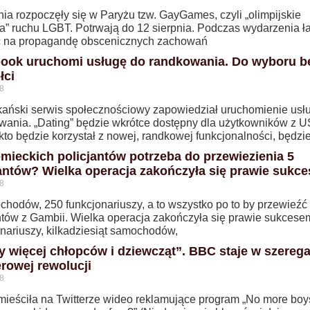
nia rozpoczęły się w Paryżu tzw. GayGames, czyli „olimpijskie
ka” ruchu LGBT. Potrwają do 12 sierpnia. Podczas wydarzenia ła
ić na propagandę obscenicznych zachowań
ook uruchomi usługę do randkowania. Do wyboru b
łci
8
ański serwis społecznościowy zapowiedział uruchomienie usłu
wania. „Dating” będzie wkrótce dostępny dla użytkowników z U
to będzie korzystał z nowej, randkowej funkcjonalności, będzi
iemieckich policjantów potrzeba do przewiezienia 5
antów? Wielka operacja zakończyła się prawie sukc
8
chodów, 250 funkcjonariuszy, a to wszystko po to by przewieźć
ntów z Gambii. Wielka operacja zakończyła się prawie sukcese
onariuszy, kilkadziesiąt samochodów,
y więcej chłopców i dziewcząt”. BBC staje w szereg
rowej rewolucji
8
ieściła na Twitterze wideo reklamujące program „No more boy