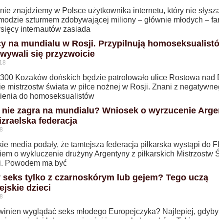
ie znajdziemy w Polsce użytkownika internetu, który nie słysz
modzie szturmem zdobywającej miliony – głównie młodych – fa
ysięcy internautów zasiada
y na mundialu w Rosji. Przypilnują homoseksualist
wywali się przyzwoicie
18
300 Kozaków dońskich będzie patrolowało ulice Rostowa na
ie mistrzostw świata w piłce nożnej w Rosji. Znani z negatywn
ienia do homoseksualistów
 nie zagra na mundialu? Wniosek o wyrzucenie Arge
izraelska federacja
8
kie media podały, że tamtejsza federacja piłkarska wystąpi do F
iem o wykluczenie drużyny Argentyny z piłkarskich Mistrzostw 
i. Powodem ma być
 seks tylko z czarnoskórym lub gejem? Tego uczą
ejskie dzieci
8
winien wyglądać seks młodego Europejczyka? Najlepiej, gdyby 