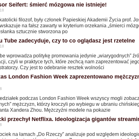
sor Seifert: śmierć mózgowa nie istnieje!
018
atolicki filozof, były członek Papieskiej Akademii Źycia prof. Jo
 wskazuje na fałsz zawarty w kryterium orzekania „śmierci mózg
esłanka sztucznie stworzona po
u Tube zadecyduje, czy to co oglądasz jest rzetelne
018
be wprowadza politykę promowania jedynie „wiarygodnych” źró
cji, czyli w praktyce tych, które zechcą nam zaprezentować jeg
tratorzy. Czy jest to odebranie resztek wolności
as London Fashion Week zaprezentowano mężczyz
8
edziałek podczas London Fashion Week wszyscy mogli zobac
rnych” mężczyzn, którzy kroczyli po wybiegu w ubraniu chińskie
tanta Xandera Zhou. Mężczyźni modele na pokazie
ki przechył Netflixa. Ideologizacja gigantów stream
8
Gociek na łamach „Do Rzeczy” analizuje pod względem ideolog