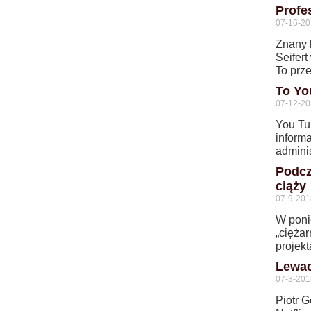
Profe
07-16-2
Znany k
Seifert
To prz
To Yo
07-12-2
You Tu
informa
adminis
Podcz
ciąży
07-9-201
W poni
„cięża
projek
Lewac
07-3-201
Piotr 