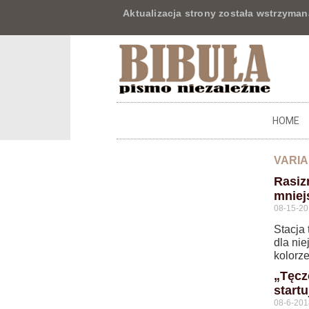
Aktualizacja strony została wstrzyman
HOME
VARIA
Rasiz
mniej
08-15-2
Stacja 
dla nie
kolorz
„Tęcz
start
08-6-201