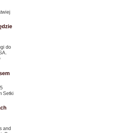
twiej
ędzie
gi do
SA.
e
esem
 5
m Setki
ach
s and