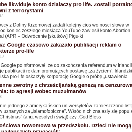
e likwiduje konto działaczy pro life. Zostali potrak
wni z terrorystami
18
wcy z Doliny Krzemowej zadali kolejny cios wolności słowa w
Pod koniec zeszłego miesiąca YouTube zawiesił konto Abortion P
al (APR – Odwrócenie [skutków] Pigułki
dia: Google czasowo zakazało publikacji reklam o
terze pro-life
018
 Google poinformował, że do zakończenia referendum w Irlandii
e publikacji reklam promujących postawę „za życiem”. Irlandzk
ska pro-life oskarżyły korporację Google o próbę „ustawienia
enne zwrotny z chrześcijańską genezą na cenzurow
nia: to agresji wobec muzułmanów
8
onie jednego z amerykańskich uniwersytetów zamieszczono list
w uznanych za „islamofobiczne”. Wśród nich znalazły się popul
 Christmas” (ang. wesołych świąt) czy „God Bless
ściowa nowomowa w przedszkolu. Dzieci nie mogą 
„najlepszych przyjaciół”