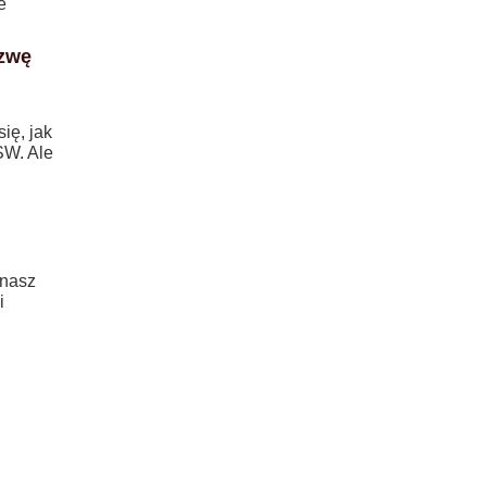
e
azwę
ię, jak
SW. Ale
 nasz
i