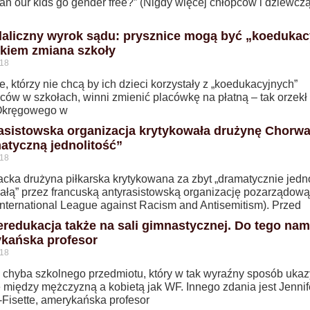
Can our kids go gender free?” (Nigdy więcej chłopców i dziewczą
aliczny wyrok sądu: prysznice mogą być „koedukac
kiem zmiana szkoły
018
, którzy nie chcą by ich dzieci korzystały z „koedukacyjnych”
ców w szkołach, winni zmienić placówkę na płatną – tak orzekł
Okręgowego w
asistowska organizacja krytykowała drużynę Chorwac
atyczną jednolitość”
018
ka drużyna piłkarska krytykowana za zbyt „dramatycznie jednol
iałą” przez francuską antyrasistowską organizację pozarządową
International League against Racism and Antisemitism). Przed
redukacja także na sali gimnastycznej. Do tego na
kańska profesor
018
 chyba szkolnego przedmiotu, który w tak wyraźny sposób uka
e między mężczyzną a kobietą jak WF. Innego zdania jest Jennif
-Fisette, amerykańska profesor