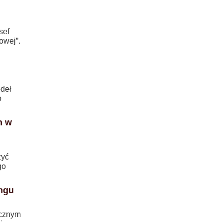
sef
owej”.
deł
o
n w
zyć
go
ingu
icznym