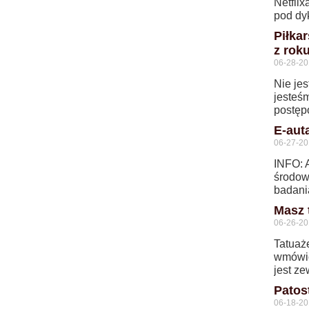
Netflix
pod dy
Piłka
z rok
06-28-2
Nie jes
jesteś
postęp
E-aut
06-27-2
INFO: 
środow
badani
Masz 
06-26-2
Tatuaże
wmówio
jest z
Patos
06-18-2