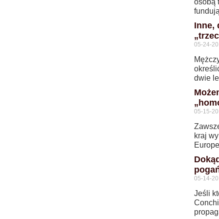
osobą t
fundują
Inne,
„trzec
05-24-2
Mężczyź
określ
dwie l
Możem
„homo
05-15-2
Zawsze
kraj w
Europej
Dokąd
pogań
05-14-2
Jeśli 
Conchi
propag