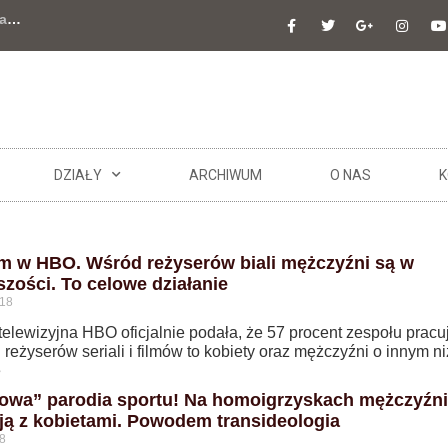
a
…
DZIAŁY
ARCHIWUM
O NAS
K
m w HBO. Wśród reżyserów biali mężczyźni są w
szości. To celowe działanie
018
telewizyjna HBO oficjalnie podała, że 57 procent zespołu prac
j reżyserów seriali i filmów to kobiety oraz mężczyźni o innym ni
e
owa” parodia sportu! Na homoigrzyskach mężczyźni
ują z kobietami. Powodem transideologia
8