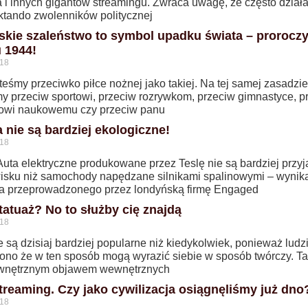
a i innych gigantów streamingu. Zwraca uwagę, że często dział
ktando zwolenników politycznej
rskie szaleństwo to symbol upadku świata – proroczy
u 1944!
018
teśmy przeciwko piłce nożnej jako takiej. Na tej samej zasadzie
my przeciw sportowi, przeciw rozrywkom, przeciw gimnastyce, p
owi naukowemu czy przeciw panu
a nie są bardziej ekologiczne!
018
Auta elektryczne produkowane przez Teslę nie są bardziej przy
isku niż samochody napędzane silnikami spalinowymi – wynik
a przeprowadzonego przez londyńską firmę Engaged
tatuaż? No to służby cię znajdą
018
 są dzisiaj bardziej popularne niż kiedykolwiek, ponieważ lud
no że w ten sposób mogą wyrazić siebie w sposób twórczy. Ta
ewnętrznym objawem wewnętrznych
treaming. Czy jako cywilizacja osiągnęliśmy już dno
018