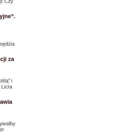
t: Czy
yjne”.
 sędzia
ji za
itą” i
 Licra
mawia
zywałby
er