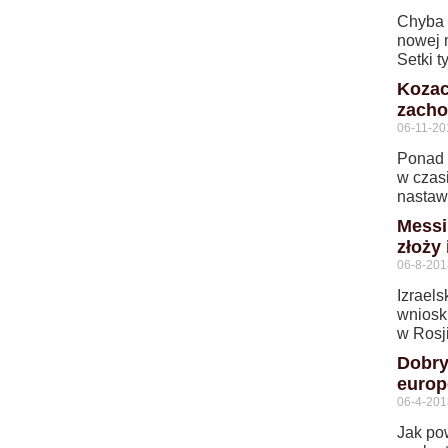
Chyba n
nowej 
Setki t
Kozac
zacho
06-11-20
Ponad 
w czas
nastaw
Messi
złoży 
06-8-201
Izraels
wniosk
w Rosj
Dobry
europ
06-4-201
Jak po