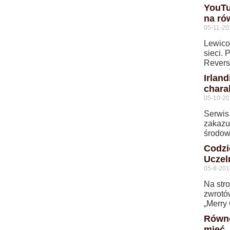
YouTub
na ró
05-11-20
Lewico
sieci. 
Revers
Irlan
charak
05-10-2
Serwis
zakazuj
środowi
Codzi
Uczel
05-8-201
Na str
zwrotó
„Merry
Równo
mieć 