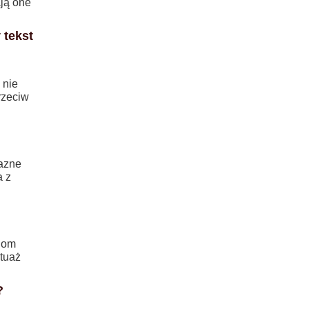
ają one
 tekst
 nie
rzeciw
jazne
a z
ziom
tuaż
?