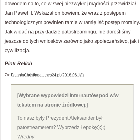
dowodem na to, co w swej niezwykłej mądrości przewidział
Jan Paweł II. Wskazał on bowiem, że wraz z postępem
technologicznym powinien ramię w ramię iść postęp moralny.
Jak widać na przykładzie patostreamingu, nie dorośliśmy
jeszcze do tych wniosków zarówno jako społeczeństwo, jak i
cywilizacja.
Piotr Relich
Za:
PoloniaChristiana – pch24.pl (2018-06-18)
[
Wybrane wypowiedzi internautów pod w/w
tekstem na stronie źródłowej:
]
To nasz były Prezydent Aleksander był
patostreamerem? Wyprzedził epokę:):):)
Wredny