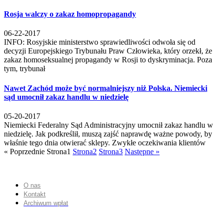
Rosja walczy o zakaz homopropagandy
06-22-2017
INFO: Rosyjskie ministerstwo sprawiedliwości odwoła się od
decyzji Europejskiego Trybunału Praw Człowieka, który orzekł, że
zakaz homoseksualnej propagandy w Rosji to dyskryminacja. Poza
tym, trybunał
Nawet Zachód może być normalniejszy niż Polska. Niemiecki
sąd umocnił zakaz handlu w niedzielę
05-20-2017
Niemiecki Federalny Sąd Administracyjny umocnił zakaz handlu w
niedzielę. Jak podkreślił, muszą zajść naprawdę ważne powody, by
właśnie tego dnia otwierać sklepy. Zwykłe oczekiwania klientów
« Poprzednie
Strona
1
Strona
2
Strona
3
Następne »
O nas
Kontakt
Archiwum wpłat