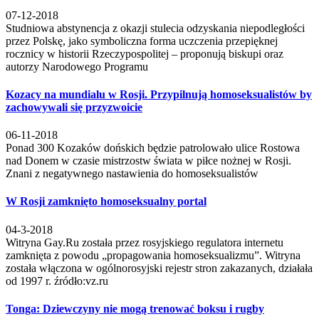
07-12-2018
Studniowa abstynencja z okazji stulecia odzyskania niepodległości
przez Polskę, jako symboliczna forma uczczenia przepięknej
rocznicy w historii Rzeczypospolitej – proponują biskupi oraz
autorzy Narodowego Programu
Kozacy na mundialu w Rosji. Przypilnują homoseksualistów by
zachowywali się przyzwoicie
06-11-2018
Ponad 300 Kozaków dońskich będzie patrolowało ulice Rostowa
nad Donem w czasie mistrzostw świata w piłce nożnej w Rosji.
Znani z negatywnego nastawienia do homoseksualistów
W Rosji zamknięto homoseksualny portal
04-3-2018
Witryna Gay.Ru została przez rosyjskiego regulatora internetu
zamknięta z powodu „propagowania homoseksualizmu”. Witryna
została włączona w ogólnorosyjski rejestr stron zakazanych, działała
od 1997 r. źródło:vz.ru
Tonga: Dziewczyny nie mogą trenować boksu i rugby