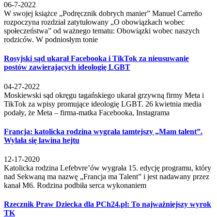
06-7-2022
W swojej książce „Podręcznik dobrych manier” Manuel Carreño
rozpoczyna rozdział zatytułowany „O obowiązkach wobec
społeczeństwa” od ważnego tematu: Obowiązki wobec naszych
rodziców. W podniosłym tonie
Rosyjski sąd ukarał Facebooka i TikTok za nieusuwanie
postów zawierających ideologię LGBT
04-27-2022
Moskiewski sąd okręgu tagańskiego ukarał grzywną firmy Meta i
TikTok za wpisy promujące ideologię LGBT. 26 kwietnia media
podały, że Meta – firma-matka Facebooka, Instagrama
Francja: katolicka rodzina wygrała tamtejszy „Mam talent”.
Wylała się lawina hejtu
12-17-2020
Katolicka rodzina Lefebvre’ów wygrała 15. edycję programu, który
nad Sekwaną ma nazwę „Francja ma Talent” i jest nadawany przez
kanał M6. Rodzina podbiła serca wykonaniem
Rzecznik Praw Dziecka dla PCh24.pl: To najważniejszy wyrok
TK