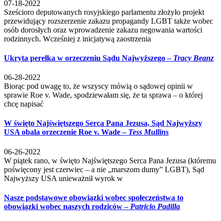
07-18-2022
Sześcioro deputowanych rosyjskiego parlamentu złożyło projekt
przewidujący rozszerzenie zakazu propagandy LGBT także wobec
osób dorosłych oraz wprowadzenie zakazu negowania wartości
rodzinnych. Wcześniej z inicjatywą zaostrzenia
Ukryta perełka w orzeczeniu Sądu Najwyższego –
Tracy Beanz
06-28-2022
Biorąc pod uwagę to, że wszyscy mówią o sądowej opinii w
sprawie Roe v. Wade, spodziewałam się, że ta sprawa – o której
chcę napisać
W święto Najświętszego Serca Pana Jezusa, Sąd Najwyższy
USA obala orzeczenie Roe v. Wade –
Tess Mullins
06-26-2022
W piątek rano, w święto Najświętszego Serca Pana Jezusa (któremu
poświęcony jest czerwiec – a nie „marszom dumy” LGBT), Sąd
Najwyższy USA unieważnił wyrok w
Nasze podstawowe obowiązki wobec społeczeństwa to
obowiązki wobec naszych rodziców –
Patricio Padilla