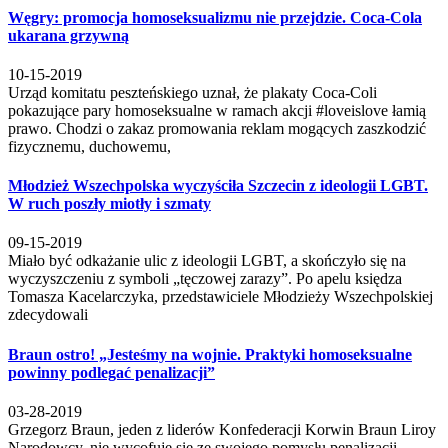
Węgry: promocja homoseksualizmu nie przejdzie. Coca-Cola
ukarana grzywną
10-15-2019
Urząd komitatu peszteńskiego uznał, że plakaty Coca-Coli
pokazujące pary homoseksualne w ramach akcji #loveislove łamią
prawo. Chodzi o zakaz promowania reklam mogących zaszkodzić
fizycznemu, duchowemu,
Młodzież Wszechpolska wyczyściła Szczecin z ideologii LGBT.
W ruch poszły miotły i szmaty
09-15-2019
Miało być odkażanie ulic z ideologii LGBT, a skończyło się na
wyczyszczeniu z symboli „tęczowej zarazy”. Po apelu księdza
Tomasza Kacelarczyka, przedstawiciele Młodzieży Wszechpolskiej
zdecydowali
Braun ostro! „Jesteśmy na wojnie. Praktyki homoseksualne
powinny podlegać penalizacji”
03-28-2019
Grzegorz Braun, jeden z liderów Konfederacji Korwin Braun Liroy
Narodowcy, nie wycofuje się ze swojego pomysłu penalizacji