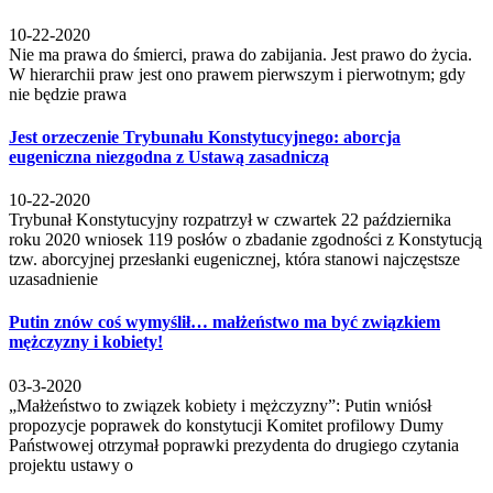
10-22-2020
Nie ma prawa do śmierci, prawa do zabijania. Jest prawo do życia.
W hierarchii praw jest ono prawem pierwszym i pierwotnym; gdy
nie będzie prawa
Jest orzeczenie Trybunału Konstytucyjnego: aborcja
eugeniczna niezgodna z Ustawą zasadniczą
10-22-2020
Trybunał Konstytucyjny rozpatrzył w czwartek 22 października
roku 2020 wniosek 119 posłów o zbadanie zgodności z Konstytucją
tzw. aborcyjnej przesłanki eugenicznej, która stanowi najczęstsze
uzasadnienie
Putin znów coś wymyślił… małżeństwo ma być związkiem
mężczyzny i kobiety!
03-3-2020
„Małżeństwo to związek kobiety i mężczyzny”: Putin wniósł
propozycje poprawek do konstytucji Komitet profilowy Dumy
Państwowej otrzymał poprawki prezydenta do drugiego czytania
projektu ustawy o