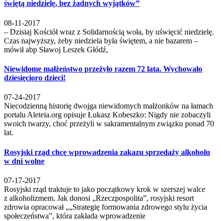
świętą niedzielę, bez żadnych wyjątków”
08-11-2017
– Dzisiaj Kościół wraz z Solidarnością woła, by uświęcić niedzielę.
Czas najwyższy, żeby niedziela była świętem, a nie bazarem –
mówił abp Sławoj Leszek Głódź,
Niewidome małżeństwo przeżyło razem 72 lata. Wychowało
dziesięcioro dzieci!
07-24-2017
Niecodzienną historię dwojga niewidomych małżonków na łamach
portalu Aleteia.org opisuje Łukasz Kobeszko: Nigdy nie zobaczyli
swoich twarzy, choć przeżyli w sakramentalnym związku ponad 70
lat.
Rosyjski rząd chce wprowadzenia zakazu sprzedaży alkoholu
w dni wolne
07-17-2017
Rosyjski rząd traktuje to jako początkowy krok w szerszej walce
z alkoholizmem. Jak donosi „Rzeczpospolita”, rosyjski resort
zdrowia opracował „„Strategię formowania zdrowego stylu życia
społeczeństwa”, która zakłada wprowadzenie