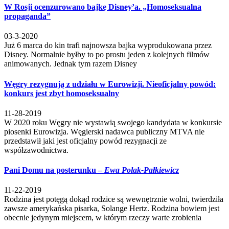
W Rosji ocenzurowano bajkę Disney’a. „Homoseksualna
propaganda”
03-3-2020
Już 6 marca do kin trafi najnowsza bajka wyprodukowana przez
Disney. Normalnie byłby to po prostu jeden z kolejnych filmów
animowanych. Jednak tym razem Disney
Węgry rezygnują z udziału w Eurowizji. Nieoficjalny powód:
konkurs jest zbyt homoseksualny
11-28-2019
W 2020 roku Węgry nie wystawią swojego kandydata w konkursie
piosenki Eurowizja. Węgierski nadawca publiczny MTVA nie
przedstawił jaki jest oficjalny powód rezygnacji ze
współzawodnictwa.
Pani Domu na posterunku –
Ewa Polak-Pałkiewicz
11-22-2019
Rodzina jest potęgą dokąd rodzice są wewnętrznie wolni, twierdziła
zawsze amerykańska pisarka, Solange Hertz. Rodzina bowiem jest
obecnie jedynym miejscem, w którym rzeczy warte zrobienia