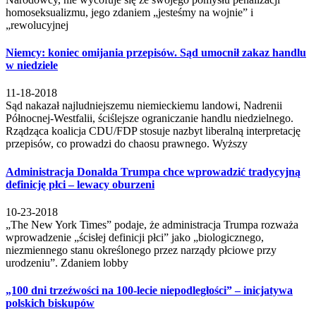
homoseksualizmu, jego zdaniem „jesteśmy na wojnie” i
„rewolucyjnej
Niemcy: koniec omijania przepisów. Sąd umocnił zakaz handlu
w niedziele
11-18-2018
Sąd nakazał najludniejszemu niemieckiemu landowi, Nadrenii
Północnej-Westfalii, ściślejsze ograniczanie handlu niedzielnego.
Rządząca koalicja CDU/FDP stosuje nazbyt liberalną interpretację
przepisów, co prowadzi do chaosu prawnego. Wyższy
Administracja Donalda Trumpa chce wprowadzić tradycyjną
definicję płci – lewacy oburzeni
10-23-2018
„The New York Times” podaje, że administracja Trumpa rozważa
wprowadzenie „ścisłej definicji płci” jako „biologicznego,
niezmiennego stanu określonego przez narządy płciowe przy
urodzeniu”. Zdaniem lobby
„100 dni trzeźwości na 100-lecie niepodległości” – inicjatywa
polskich biskupów