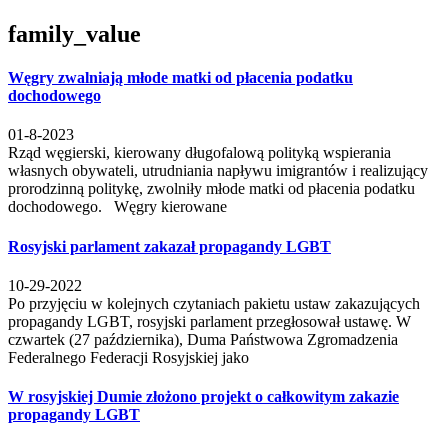
family_value
Węgry zwalniają młode matki od płacenia podatku
dochodowego
01-8-2023
Rząd węgierski, kierowany długofalową polityką wspierania
własnych obywateli, utrudniania napływu imigrantów i realizujący
prorodzinną politykę, zwolniły młode matki od płacenia podatku
dochodowego. Węgry kierowane
Rosyjski parlament zakazał propagandy LGBT
10-29-2022
Po przyjęciu w kolejnych czytaniach pakietu ustaw zakazujących
propagandy LGBT, rosyjski parlament przegłosował ustawę. W
czwartek (27 października), Duma Państwowa Zgromadzenia
Federalnego Federacji Rosyjskiej jako
W rosyjskiej Dumie złożono projekt o całkowitym zakazie
propagandy LGBT