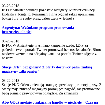
03-28-2018
INFO: Minister edukacji pozostaje nieugięty. Minister edukacji
królestwa Tonga, p. Penisimani Fifita ogłosił zakaz uprawiania
boksu i gry w rugby przez dziewczęta w jednej z
Argentyna: Wyśmiano program promowania
heteroseksualności
03-28-2018
INFO: W Argentynie wyśmiano kampanię rządu, który za
pośrednictwem portalu Twitter promował heteroseksualność. Biuro
rządowe wrzuciło na oficjalny kanał na portalu Twitter zdjęcie z
hasłem:
Stacje Orlen bez golizny! Z oferty dostawcy paliw znikną
magazyny „dla panów”
03-22-2018
Stacje PKN Orlen zmieniają strategię sprzedaży i promocji prasy. Z
oferty mają zniknąć magazyny promujące nagość, zaś promowane
będą pisma o prawicowym poglądzie. Za zmianami
Abp Głódź apeluje o zakazanie handlu w niedzielę. „Czas na