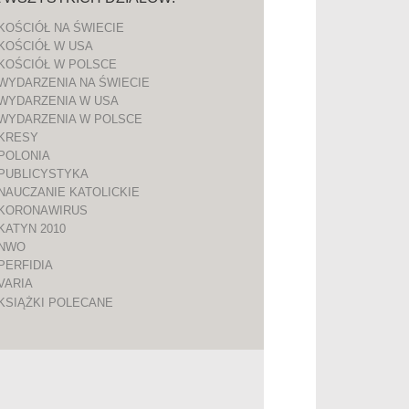
KOŚCIÓŁ NA ŚWIECIE
KOŚCIÓŁ W USA
KOŚCIÓŁ W POLSCE
WYDARZENIA NA ŚWIECIE
WYDARZENIA W USA
WYDARZENIA W POLSCE
KRESY
POLONIA
PUBLICYSTYKA
NAUCZANIE KATOLICKIE
KORONAWIRUS
KATYN 2010
NWO
PERFIDIA
VARIA
KSIĄŻKI POLECANE