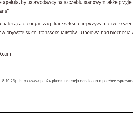
 apelują, by ustawodawcy na szczeblu stanowym także przyjęl
ans”.
oba należąca do organizacji transseksualnej wzywa do zwiększ
w obywatelskich „transseksualistów”. Ubolewa nad niechęcią 
29.com
018-10-23) | https://www.pch24.pl/administracja-donalda-trumpa-chce-wprowadzi