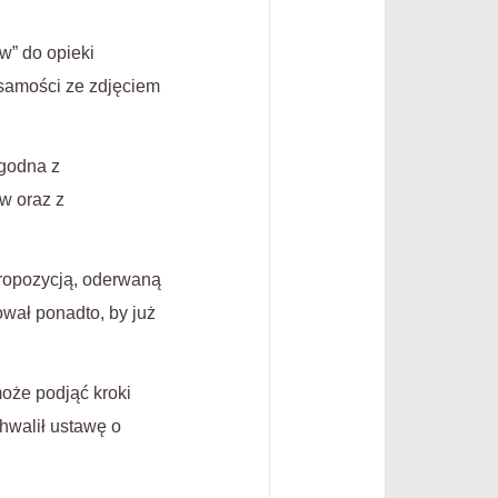
w” do opieki
żsamości ze zdjęciem
zgodna z
w oraz z
propozycją, oderwaną
wał ponadto, by już
może podjąć kroki
hwalił ustawę o