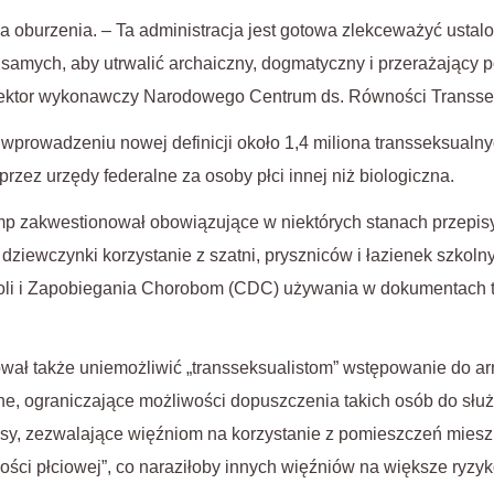
 oburzenia. – Ta administracja jest gotowa zlekceważyć ustal
samych, aby utrwalić archaiczny, dogmatyczny i przerażający p
yrektor wykonawczy Narodowego Centrum ds. Równości Transse
wprowadzeniu nowej definicji około 1,4 miliona transseksual
zez urzędy federalne za osoby płci innej niż biologiczna.
p zakwestionował obowiązujące w niektórych stanach przepisy
ziewczynki korzystanie z szatni, pryszniców i łazienek szkolny
oli i Zapobiegania Chorobom (CDC) używania w dokumentach t
ał także uniemożliwić „transseksualistom” wstępowanie do ar
ne, ograniczające możliwości dopuszczenia takich osób do słu
isy, zezwalające więźniom na korzystanie z pomieszczeń miesz
ści płciowej”, co naraziłoby innych więźniów na większe ryzy