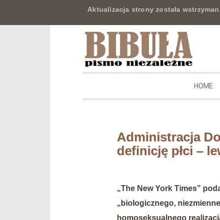
Aktualizacja strony została wstrzyman
HOME
Administracja D
definicję płci – 
„The New York Times” podaje
„biologicznego, niezmienne
homoseksualnego realizacja