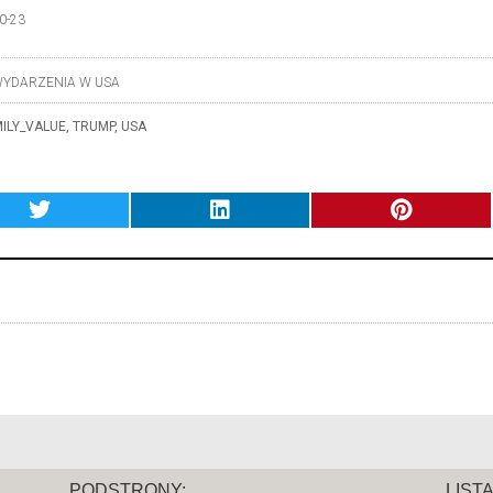
0-23
YDARZENIA W USA
ILY_VALUE
,
TRUMP
,
USA
PODSTRONY:
LIST