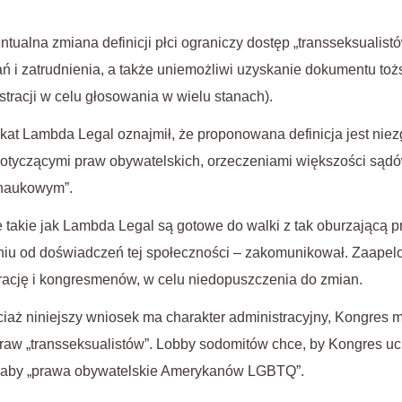
ualna zmiana definicji płci ograniczy dostęp „transseksualistó
ań i zatrudnienia, a także uniemożliwi uzyskanie dokumentu to
racji w celu głosowania w wielu stanach).
t Lambda Legal oznajmił, że proponowana definicja jest nie
otyczącymi praw obywatelskich, orzeczeniami większości sądó
naukowym”.
 takie jak Lambda Legal są gotowe do walki z tak oburzającą 
niu od doświadczeń tej społeczności – zakomunikował. Zaapelo
rację i kongresmenów, w celu niedopuszczenia do zmian.
ciaż niniejszy wniosek ma charakter administracyjny, Kongres 
praw „transseksualistów”. Lobby sodomitów chce, by Kongres uc
niłaby „prawa obywatelskie Amerykanów LGBTQ”.