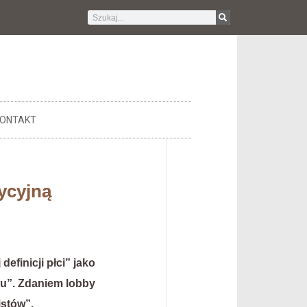
ONTAKT
ycyjną
finicji płci” jako
iu”. Zdaniem lobby
istów”.