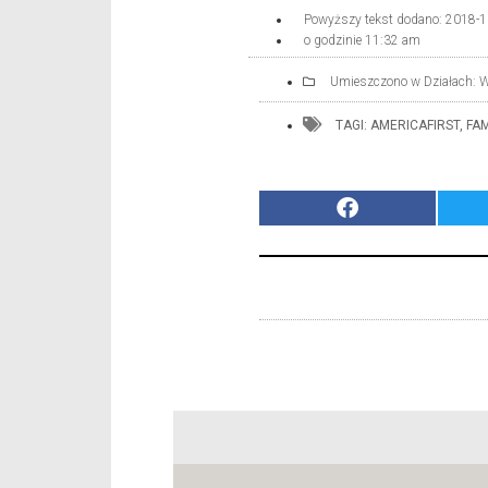
Powyższy tekst dodano:
2018-1
o godzinie
11:32 am
Umieszczono w Działach:
W
TAGI:
AMERICAFIRST
,
FAM