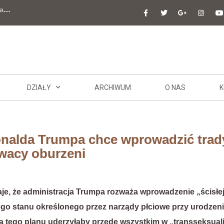
a
…
DZIAŁY
ARCHIWUM
O NAS
K
onalda Trumpa chce wprowadzić trad
lewacy oburzeni
, że administracja Trumpa rozważa wprowadzenie „ścisłej de
go stanu określonego przez narządy płciowe przy urodzen
 tego planu uderzyłaby przede wszystkim w „transseksual