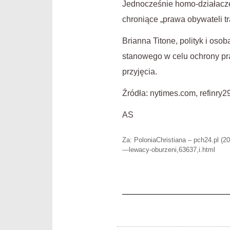
Jednocześnie homo-działacze
chroniące „prawa obywateli tr
Brianna Titone, polityk i os
stanowego w celu ochrony pra
przyjęcia.
Źródła: nytimes.com, refinry
AS
Za: PoloniaChristiana – pch24.pl (2
—lewacy-oburzeni,63637,i.html