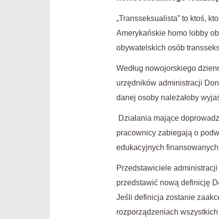
„Transseksualista” to ktoś, kt
Amerykańskie homo lobby obaw
obywatelskich osób transseks
Według nowojorskiego dzienni
urzędników administracji Don
danej osoby należałoby wyja
Działania mające doprowadzić
pracownicy zabiegają o podw
edukacyjnych finansowanych 
Przedstawiciele administracj
przedstawić nową definicję D
Jeśli definicja zostanie za
rozporządzeniach wszystkich