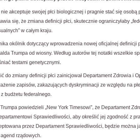
o nie akceptuje swojej płci biologicznej i pragnie stać się osobą 
ia się, że zmiana definicji płci, skutecznie ograniczyłaby „fe
ualnych” w całym kraju.
ka okólnik dotyczący wprowadzenia nowej oficjalnej definicji p
alda Trumpa od wiosny. Według autorów tej notatki wszelkie sp
śniać testami genetycznymi.
 do zmiany definicji płci zainicjował Departament Zdrowia i O
ażenie zapisów, zakazujących dyskryminacji ze względu na p
z budżetu federalnego.
i Trumpa powiedzieli „New York Timesowi”, że Departament Zdr
epartamentowi Sprawiedliwości, aby określić jej zgodność z p
akceptowana przez Departament Sprawiedliwości, będzie można 
 agend rządowych.