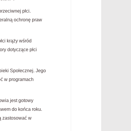
przeciwnej płci.
deralną ochronę praw
łci krąży wśród
ory dotyczące płci
pieki Społecznej. Jego
łeć w programach
owia jest gotowy
rawem do końca roku.
ją zastosować w