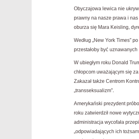
Obyczajowa lewica nie ukrywa
prawny na nasze prawa i nas 
oburza się Mara Keisling, d
Według „New York Times” po 
przestałoby być uznawanych pr
W ubiegłym roku Donald Trum
chłopcom uważającym się za d
Zakazał także Centrom Kontr
„transseksualizm”.
Amerykański prezydent próbow
roku zatwierdził nowe wytycz
administracja wycofała przep
„odpowiadających ich tożsamo