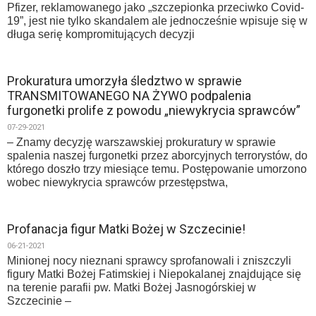
Pfizer, reklamowanego jako „szczepionka przeciwko Covid-
19”, jest nie tylko skandalem ale jednocześnie wpisuje się w
długa serię kompromitujących decyzji
Prokuratura umorzyła śledztwo w sprawie
TRANSMITOWANEGO NA ŻYWO podpalenia
furgonetki prolife z powodu „niewykrycia sprawców”
07-29-2021
– Znamy decyzję warszawskiej prokuratury w sprawie
spalenia naszej furgonetki przez aborcyjnych terrorystów, do
którego doszło trzy miesiące temu. Postępowanie umorzono
wobec niewykrycia sprawców przestępstwa,
Profanacja figur Matki Bożej w Szczecinie!
06-21-2021
Minionej nocy nieznani sprawcy sprofanowali i zniszczyli
figury Matki Bożej Fatimskiej i Niepokalanej znajdujące się
na terenie parafii pw. Matki Bożej Jasnogórskiej w
Szczecinie –