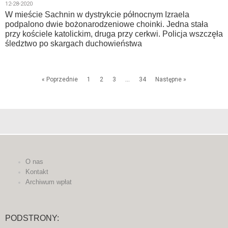
12-28-2020
W mieście Sachnin w dystrykcie północnym Izraela
podpalono dwie bożonarodzeniowe choinki. Jedna stała
przy kościele katolickim, druga przy cerkwi. Policja wszczęła
śledztwo po skargach duchowieństwa
« Poprzednie
1
2
3
…
34
Następne »
O nas
Kontakt
Archiwum wpłat
PODSTRONY: