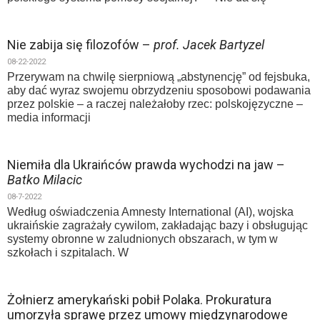
Nie zabija się filozofów –
prof. Jacek Bartyzel
08-22-2022
Przerywam na chwilę sierpniową „abstynencję” od fejsbuka,
aby dać wyraz swojemu obrzydzeniu sposobowi podawania
przez polskie – a raczej należałoby rzec: polskojęzyczne –
media informacji
Niemiła dla Ukraińców prawda wychodzi na jaw –
Batko Milacic
08-7-2022
Według oświadczenia Amnesty International (AI), wojska
ukraińskie zagrażały cywilom, zakładając bazy i obsługując
systemy obronne w zaludnionych obszarach, w tym w
szkołach i szpitalach. W
Żołnierz amerykański pobił Polaka. Prokuratura
umorzyła sprawę przez umowy międzynarodowe