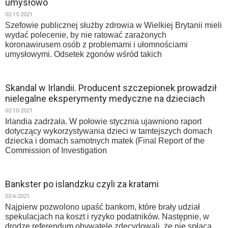
umysłowo
02-15-2021
Szefowie publicznej służby zdrowia w Wielkiej Brytanii mieli
wydać polecenie, by nie ratować zarażonych
koronawirusem osób z problemami i ułomnościami
umysłowymi. Odsetek zgonów wśród takich
Skandal w Irlandii. Producent szczepionek prowadził
nielegalne eksperymenty medyczne na dzieciach
02-10-2021
Irlandia zadrżała. W połowie stycznia ujawniono raport
dotyczący wykorzystywania dzieci w tamtejszych domach
dziecka i domach samotnych matek (Final Report of the
Commission of Investigation
Bankster po islandzku czyli za kratami
02-6-2021
Najpierw pozwolono upaść bankom, które brały udział
spekulacjach na koszt i ryzyko podatników. Następnie, w
drodze referendum obywatele zdecydowali, że nie spłacą