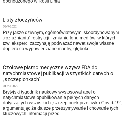
obchodzonego w Rosji Dnia
Listy złoczyńców
02-9-2022
Przy jakże dziwnym, ogólnoświatowym, skoordynowanym
„rozluźnianiu” restrykcji i zmianie tonu mediów, w których
tzw. eksperci zaczynają podważać nawet swoje własne
dopiero co wypowiedziane mantry, głęboko
Czołowe pismo medyczne wzywa FDA do
natychmiastowej publikacji wszystkich danych o
„szczepionkach”
01-23-2022
Brytyjski tygodnik naukowy wystosował apel o
natychmiastowe opublikowanie pełnych danych
dotyczących wszystkich „szczepionek przeciwko Covid-19”,
argumentując że dalsze przetrzymywanie i chowanie tych
kluczowych informacji przed