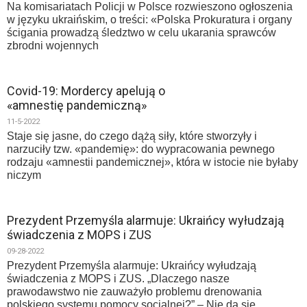
Na komisariatach Policji w Polsce rozwieszono ogłoszenia
w języku ukraińskim, o treści: «Polska Prokuratura i organy
ścigania prowadzą śledztwo w celu ukarania sprawców
zbrodni wojennych
Covid-19: Mordercy apelują o
«amnestię pandemiczną»
11-5-2022
Staje się jasne, do czego dążą siły, które stworzyły i
narzuciły tzw. «pandemię»: do wypracowania pewnego
rodzaju «amnestii pandemicznej», która w istocie nie byłaby
niczym
Prezydent Przemyśla alarmuje: Ukraińcy wyłudzają
świadczenia z MOPS i ZUS
09-28-2022
Prezydent Przemyśla alarmuje: Ukraińcy wyłudzają
świadczenia z MOPS i ZUS. „Dlaczego nasze
prawodawstwo nie zauważyło problemu drenowania
polskiego systemu pomocy socjalnej?” – Nie da się