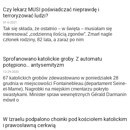
Czy lekarz MUSI poświadczać nieprawdę i
terroryzować ludzi?
01-6-2021
Tak się składa, że ostatnio – w święta – musiałam się
interesować „codzienną ilością zgonów”. Zmarł nagle
członek rodziny, 82 lata, a zaraz po nim
Sprofanowano katolickie groby. Z automatu
potępiono… antysemityzm
12-29-2020
67 katolickich grobów zdewastowano w poniedziałek 28
grudnia w miejscowości Fontainebleau.(departament Seine-
et-Marne). Nagrobki na miejskim cmentarzu pokryto
swastykami. Minister spraw wewnętrznych Gérald Darmanin
mówił o
W Izraelu podpalono choinki pod kościołem katolickim
i prawosławną cerkwią