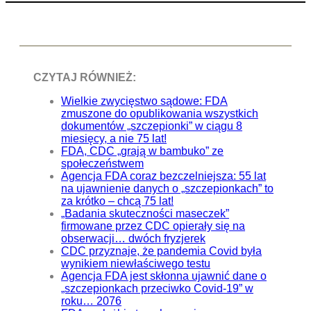
CZYTAJ RÓWNIEŻ:
Wielkie zwycięstwo sądowe: FDA
zmuszone do opublikowania wszystkich
dokumentów „szczepionki” w ciągu 8
miesięcy, a nie 75 lat!
FDA, CDC „grają w bambuko” ze
społeczeństwem
Agencja FDA coraz bezczelniejsza: 55 lat
na ujawnienie danych o „szczepionkach” to
za krótko – chcą 75 lat!
„Badania skuteczności maseczek”
firmowane przez CDC opierały się na
obserwacji… dwóch fryzjerek
CDC przyznaje, że pandemia Covid była
wynikiem niewłaściwego testu
Agencja FDA jest skłonna ujawnić dane o
„szczepionkach przeciwko Covid-19” w
roku… 2076