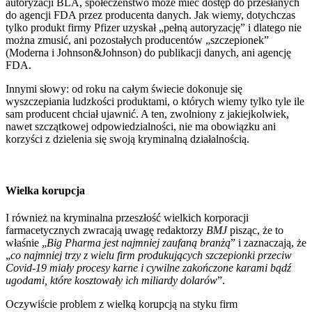
autoryzacji BLA, społeczeństwo może mieć dostęp do przesłanych
do agencji FDA przez producenta danych. Jak wiemy, dotychczas
tylko produkt firmy Pfizer uzyskał „pełną autoryzację” i dlatego nie
można zmusić, ani pozostałych producentów „szczepionek”
(Moderna i Johnson&Johnson) do publikacji danych, ani agencję
FDA.
Innymi słowy: od roku na całym świecie dokonuje się
wyszczepiania ludzkości produktami, o których wiemy tylko tyle ile
sam producent chciał ujawnić. A ten, zwolniony z jakiejkolwiek,
nawet szczątkowej odpowiedzialności, nie ma obowiązku ani
korzyści z dzielenia się swoją kryminalną działalnością.
Wielka korupcja
I również na kryminalna przeszłość wielkich korporacji
farmacetycznych zwracają uwagę redaktorzy
BMJ
pisząc, że to
właśnie „
Big Pharma jest najmniej zaufaną branżą
” i zaznaczają, że
„
co najmniej trzy z wielu firm produkujących szczepionki przeciw
Covid-19 miały procesy karne i cywilne zakończone karami bądź
ugodami, które kosztowały ich miliardy dolarów
”.
Oczywiście problem z wielką korupcją na styku firm