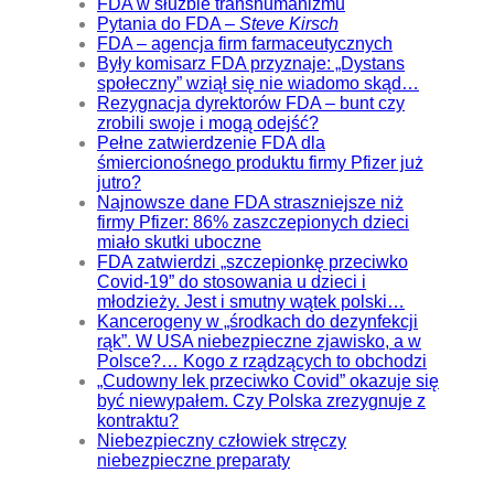
FDA w służbie transhumanizmu
Pytania do FDA –
Steve Kirsch
FDA – agencja firm farmaceutycznych
Były komisarz FDA przyznaje: „Dystans
społeczny” wziął się nie wiadomo skąd…
Rezygnacja dyrektorów FDA – bunt czy
zrobili swoje i mogą odejść?
Pełne zatwierdzenie FDA dla
śmiercionośnego produktu firmy Pfizer już
jutro?
Najnowsze dane FDA straszniejsze niż
firmy Pfizer: 86% zaszczepionych dzieci
miało skutki uboczne
FDA zatwierdzi „szczepionkę przeciwko
Covid-19” do stosowania u dzieci i
młodzieży. Jest i smutny wątek polski…
Kancerogeny w „środkach do dezynfekcji
rąk”. W USA niebezpieczne zjawisko, a w
Polsce?… Kogo z rządzących to obchodzi
„Cudowny lek przeciwko Covid” okazuje się
być niewypałem. Czy Polska zrezygnuje z
kontraktu?
Niebezpieczny człowiek stręczy
niebezpieczne preparaty