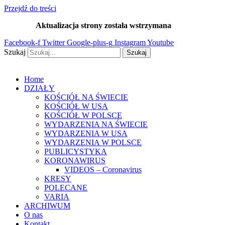
Przejdź do treści
Aktualizacja strony została wstrzymana
…
Facebook-f
Twitter
Google-plus-g
Instagram
Youtube
Szukaj
Szukaj
Home
DZIAŁY
KOŚCIÓŁ NA ŚWIECIE
KOŚCIÓŁ W USA
KOŚCIÓŁ W POLSCE
WYDARZENIA NA ŚWIECIE
WYDARZENIA W USA
WYDARZENIA W POLSCE
PUBLICYSTYKA
KORONAWIRUS
VIDEOS – Coronavirus
KRESY
POLECANE
VARIA
ARCHIWUM
O nas
Kontakt