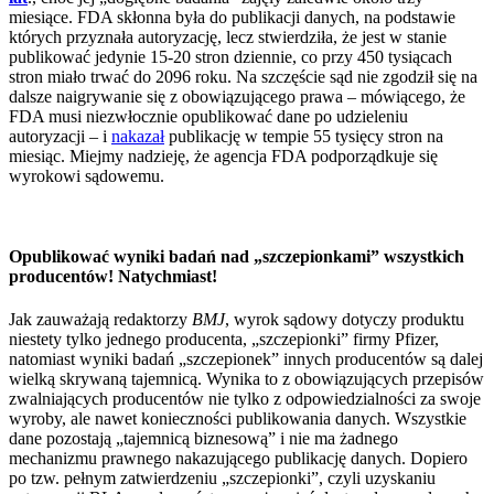
miesiące. FDA skłonna była do publikacji danych, na podstawie
których przyznała autoryzację, lecz stwierdziła, że jest w stanie
publikować jedynie 15-20 stron dziennie, co przy 450 tysiącach
stron miało trwać do 2096 roku. Na szczęście sąd nie zgodził się na
dalsze naigrywanie się z obowiązującego prawa – mówiącego, że
FDA musi niezwłocznie opublikować dane po udzieleniu
autoryzacji – i
nakazał
publikację w tempie 55 tysięcy stron na
miesiąc. Miejmy nadzieję, że agencja FDA podporządkuje się
wyrokowi sądowemu.
Opublikować wyniki badań nad „szczepionkami” wszystkich
producentów! Natychmiast!
Jak zauważają redaktorzy
BMJ
, wyrok sądowy dotyczy produktu
niestety tylko jednego producenta, „szczepionki” firmy Pfizer,
natomiast wyniki badań „szczepionek” innych producentów są dalej
wielką skrywaną tajemnicą. Wynika to z obowiązujących przepisów
zwalniających producentów nie tylko z odpowiedzialności za swoje
wyroby, ale nawet konieczności publikowania danych. Wszystkie
dane pozostają „tajemnicą biznesową” i nie ma żadnego
mechanizmu prawnego nakazującego publikację danych. Dopiero
po tzw. pełnym zatwierdzeniu „szczepionki”, czyli uzyskaniu