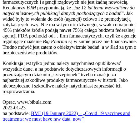
farmaceutycznych i agencji rządowych nie jest żadną nowością.
Redaktorzy
BJM
przypominają, że „
już 12 lat temu wzywaliśmy do
natychmiastowych publikacji danych pochodzących z badań
”. Jak
widać były to wołania do osób (agencji) celowo i z premedytacją
zatykających uszy. Nie ma w tym nic dziwnego, wszak co najmniej
45% (niektóre źródła podają nawet 75%) całego budżetu federalnej
agencji FDA pochodzi od… firm farmaceutyczych, czyli że agencje
regulujące działanie
Big Pharma
są w sumie przez nie finansowane.
Trudno mówić jest zatem o obiektywizmie badań, a w ślad za tym o
bezpieczeństwie produktów.
Konkluzja jest tylko jedna: należy natychmiast opublikować
wszystkie dane, a na podstawie dotychczasowych informacji o
przerażającym działaniu „szczepionek” trzeba uznać je za
najbardziej szkodliwe produkty farmaceutyczne w historii. Jako
niebezpieczne i szkodliwe należy natychmiast zaprzestać ich
rozprowadzania.
Oprac. www.bibula.com
2022-01-23
na podstawie:
BMJ (19 January 2022) – „Covid-19 vaccines and
treatments: we must have raw data, now”