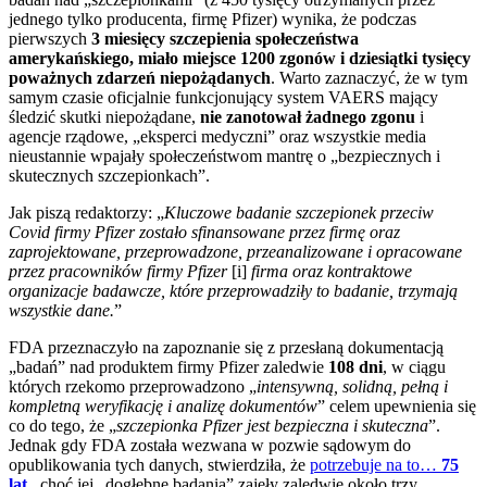
jednego tylko producenta, firmę Pfizer) wynika, że podczas
pierwszych
3 miesięcy szczepienia społeczeństwa
amerykańskiego, miało miejsce 1200 zgonów i dziesiątki tysięcy
poważnych zdarzeń niepożądanych
. Warto zaznaczyć, że w tym
samym czasie oficjalnie funkcjonujący system VAERS mający
śledzić skutki niepożądane,
nie zanotował żadnego zgonu
i
agencje rządowe, „eksperci medyczni” oraz wszystkie media
nieustannie wpajały społeczeństwom mantrę o „bezpiecznych i
skutecznych szczepionkach”.
Jak piszą redaktorzy: „
Kluczowe badanie szczepionek przeciw
Covid firmy Pfizer zostało sfinansowane przez firmę oraz
zaprojektowane, przeprowadzone, przeanalizowane i opracowane
przez pracowników firmy Pfizer
[i]
firma oraz kontraktowe
organizacje badawcze, które przeprowadziły to badanie, trzymają
wszystkie dane.
”
FDA przeznaczyło na zapoznanie się z przesłaną dokumentacją
„badań” nad produktem firmy Pfizer zaledwie
108 dni
, w ciągu
których rzekomo przeprowadzono „
intensywną, solidną, pełną i
kompletną weryfikację i analizę dokumentów
” celem upewnienia się
co do tego, że „
szczepionka Pfizer jest bezpieczna i skuteczna
”.
Jednak gdy FDA została wezwana w pozwie sądowym do
opublikowania tych danych, stwierdziła, że
potrzebuje na to…
75
lat
., choć jej „dogłębne badania” zajęły zaledwie około trzy