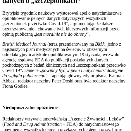
danych o „szczepionkach”
Brytyjski tygodnik naukowy wystosował apel o natychmiastowe
opublikowanie pełnych danych dotyczących wszystkich
„szczepionek przeciwko Covid-19”, argumentując że dalsze
przetrzymywanie i chowanie tych kluczowych informacji przed
opinią publiczną „
jest moralnie nie do obrony
”.
British Medical Journal
(teraz przemianowany na
BMJ
), jedno z
najstarszych pism medycznych na świecie, w obszernym
odredakcyjnym artykule opublikowanym 19 stycznia, wezwało
agencję rządową FDA do publikacji posiadanych danych
pochodzących z badań klinicznych nad „szczepionkami przeciwko
Covid-19”. Dane te „
powinny być w pełni i natychmiast dostępne
do wglądu publicznego
” – apelują: główny edytor pisma, Kamran
Abbasi, redaktor naczelny Peter Doshi oraz była redaktor naczelny
Fiona Godlee.
Niedopuszczalne opóźnienie
Redaktorzy wzywają amerykańską „Agencję Żywności i Leków”
(
Food and Drug Administration
– FDA) do natychmiastowego
ujawnienia wszystkich danych przekazanych agencji przez firmy