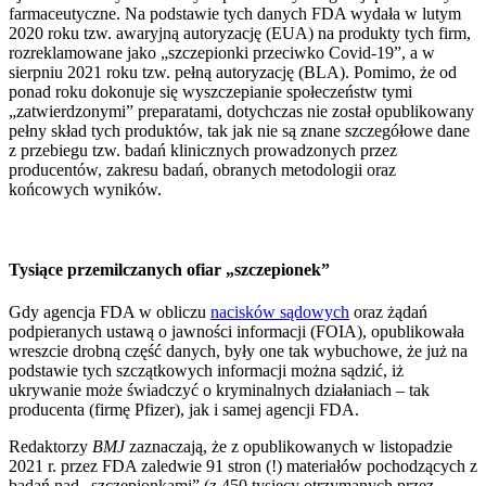
farmaceutyczne. Na podstawie tych danych FDA wydała w lutym
2020 roku tzw. awaryjną autoryzację (EUA) na produkty tych firm,
rozreklamowane jako „szczepionki przeciwko Covid-19”, a w
sierpniu 2021 roku tzw. pełną autoryzację (BLA). Pomimo, że od
ponad roku dokonuje się wyszczepianie społeczeństw tymi
„zatwierdzonymi” preparatami, dotychczas nie został opublikowany
pełny skład tych produktów, tak jak nie są znane szczegółowe dane
z przebiegu tzw. badań klinicznych prowadzonych przez
producentów, zakresu badań, obranych metodologii oraz
końcowych wyników.
Tysiące przemilczanych ofiar „szczepionek”
Gdy agencja FDA w obliczu
nacisków sądowych
oraz żądań
podpieranych ustawą o jawności informacji (FOIA), opublikowała
wreszcie drobną część danych, były one tak wybuchowe, że już na
podstawie tych szczątkowych informacji można sądzić, iż
ukrywanie może świadczyć o kryminalnych działaniach – tak
producenta (firmę Pfizer), jak i samej agencji FDA.
Redaktorzy
BMJ
zaznaczają, że z opublikowanych w listopadzie
2021 r. przez FDA zaledwie 91 stron (!) materiałów pochodzących z
badań nad „szczepionkami” (z 450 tysięcy otrzymanych przez