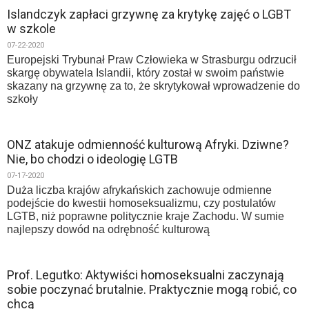
Islandczyk zapłaci grzywnę za krytykę zajęć o LGBT
w szkole
07-22-2020
Europejski Trybunał Praw Człowieka w Strasburgu odrzucił
skargę obywatela Islandii, który został w swoim państwie
skazany na grzywnę za to, że skrytykował wprowadzenie do
szkoły
ONZ atakuje odmienność kulturową Afryki. Dziwne?
Nie, bo chodzi o ideologię LGTB
07-17-2020
Duża liczba krajów afrykańskich zachowuje odmienne
podejście do kwestii homoseksualizmu, czy postulatów
LGTB, niż poprawne politycznie kraje Zachodu. W sumie
najlepszy dowód na odrębność kulturową
Prof. Legutko: Aktywiści homoseksualni zaczynają
sobie poczynać brutalnie. Praktycznie mogą robić, co
chcą