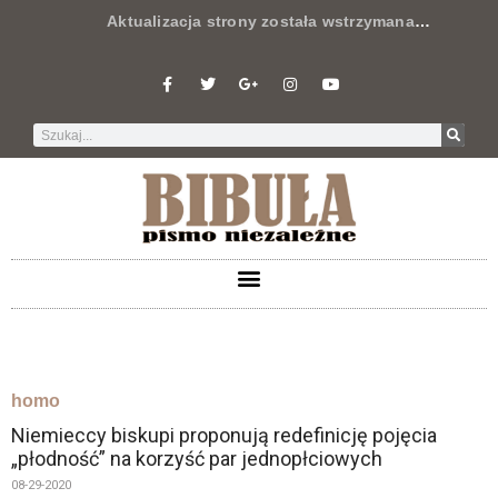
Aktualizacja strony została wstrzymana
…
homo
Niemieccy biskupi proponują redefinicję pojęcia
„płodność” na korzyść par jednopłciowych
08-29-2020