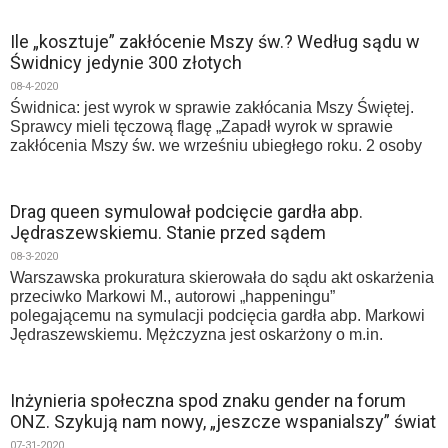
Ile „kosztuje” zakłócenie Mszy św.? Według sądu w
Świdnicy jedynie 300 złotych
08-4-2020
Świdnica: jest wyrok w sprawie zakłócania Mszy Świętej.
Sprawcy mieli tęczową flagę „Zapadł wyrok w sprawie
zakłócenia Mszy św. we wrześniu ubiegłego roku. 2 osoby
Drag queen symulował podcięcie gardła abp.
Jędraszewskiemu. Stanie przed sądem
08-3-2020
Warszawska prokuratura skierowała do sądu akt oskarżenia
przeciwko Markowi M., autorowi „happeningu”
polegającemu na symulacji podcięcia gardła abp. Markowi
Jędraszewskiemu. Mężczyzna jest oskarżony o m.in.
Inżynieria społeczna spod znaku gender na forum
ONZ. Szykują nam nowy, „jeszcze wspanialszy” świat
07-31-2020