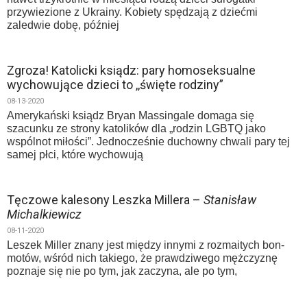
przywiezione z Ukrainy. Kobiety spędzają z dziećmi
zaledwie dobę, później
Zgroza! Katolicki ksiądz: pary homoseksualne
wychowujące dzieci to ,,święte rodziny”
08-13-2020
Amerykański ksiądz Bryan Massingale domaga się
szacunku ze strony katolików dla „rodzin LGBTQ jako
wspólnot miłości”. Jednocześnie duchowny chwali pary tej
samej płci, które wychowują
Tęczowe kalesony Leszka Millera –
Stanisław
Michalkiewicz
08-11-2020
Leszek Miller znany jest między innymi z rozmaitych bon-
motów, wśród nich takiego, że prawdziwego mężczyznę
poznaje się nie po tym, jak zaczyna, ale po tym,