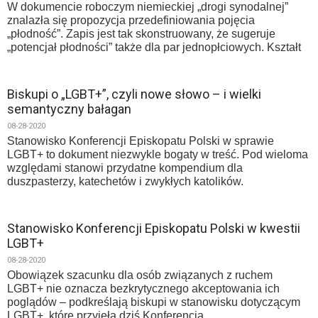
W dokumencie roboczym niemieckiej „drogi synodalnej”
znalazła się propozycja przedefiniowania pojęcia
„płodność”. Zapis jest tak skonstruowany, że sugeruje
„potencjał płodności” także dla par jednopłciowych. Kształt
Biskupi o „LGBT+”, czyli nowe słowo – i wielki
semantyczny bałagan
08-28-2020
Stanowisko Konferencji Episkopatu Polski w sprawie
LGBT+ to dokument niezwykle bogaty w treść. Pod wieloma
względami stanowi przydatne kompendium dla
duszpasterzy, katechetów i zwykłych katolików.
Stanowisko Konferencji Episkopatu Polski w kwestii
LGBT+
08-28-2020
Obowiązek szacunku dla osób związanych z ruchem
LGBT+ nie oznacza bezkrytycznego akceptowania ich
poglądów – podkreślają biskupi w stanowisku dotyczącym
LGBT+, które przyjęła dziś Konferencja