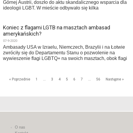
Górnej Austrii, doszło do aktu skandalicznego wsparcia dla
ideologii LGBT. W mieście odbywało się kilka
Koniec z flagami LGTB na masztach ambasad
amerykańskich?
07-9-2020
Ambasady USA w Izraelu, Niemczech, Brazylii i na Łotwie
zwróciły się do Departamentu Stanu o pozwolenie na
wywieszenie flagi LGBTQ+ na swoich masztach, obok flagi
« Poprzednie
1
…
3
4
5
6
7
…
56
Następne »
O nas