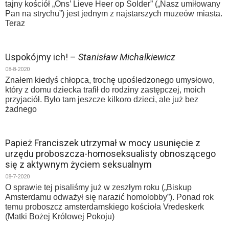
tajny kościół „Ons’ Lieve Heer op Solder” („Nasz umiłowany
Pan na strychu”) jest jednym z najstarszych muzeów miasta.
Teraz
Uspokójmy ich! –
Stanisław Michalkiewicz
08-8-2020
Znałem kiedyś chłopca, trochę upośledzonego umysłowo,
który z domu dziecka trafił do rodziny zastępczej, moich
przyjaciół. Było tam jeszcze kilkoro dzieci, ale już bez
żadnego
Papież Franciszek utrzymał w mocy usunięcie z
urzędu proboszcza-homoseksualisty obnoszącego
się z aktywnym życiem seksualnym
08-7-2020
O sprawie tej pisaliśmy już w zeszłym roku („Biskup
Amsterdamu odważył się narazić homolobby”). Ponad rok
temu proboszcz amsterdamskiego kościoła Vredeskerk
(Matki Bożej Królowej Pokoju)