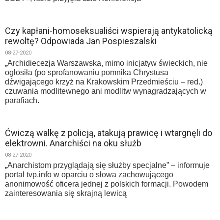
Czy kapłani-homoseksualiści wspierają antykatolicką
rewoltę? Odpowiada Jan Pospieszalski
08-27-2020
„Archidiecezja Warszawska, mimo inicjatyw świeckich, nie
ogłosiła (po sprofanowaniu pomnika Chrystusa
dźwigającego krzyż na Krakowskim Przedmieściu – red.)
czuwania modlitewnego ani modlitw wynagradzających w
parafiach.
Ćwiczą walkę z policją, atakują prawicę i wtargnęli do
elektrowni. Anarchiści na oku służb
08-27-2020
„Anarchistom przyglądają się służby specjalne” – informuje
portal tvp.info w oparciu o słowa zachowującego
anonimowość oficera jednej z polskich formacji. Powodem
zainteresowania się skrajną lewicą