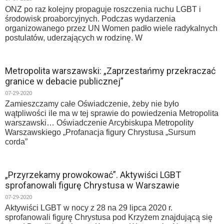
ONZ po raz kolejny propaguje roszczenia ruchu LGBT i
środowisk proaborcyjnych. Podczas wydarzenia
organizowanego przez UN Women padło wiele radykalnych
postulatów, uderzających w rodzinę. W
Metropolita warszawski: „Zaprzestańmy przekraczać
granice w debacie publicznej”
07-29-2020
Zamieszczamy całe Oświadczenie, żeby nie było
wątpliwości ile ma w tej sprawie do powiedzenia Metropolita
warszawski… Oświadczenie Arcybiskupa Metropolity
Warszawskiego „Profanacja figury Chrystusa „Sursum
corda”
„Przyrzekamy prowokować”. Aktywiści LGBT
sprofanowali figurę Chrystusa w Warszawie
07-29-2020
Aktywiści LGBT w nocy z 28 na 29 lipca 2020 r.
sprofanowali figurę Chrystusa pod Krzyżem znajdującą się