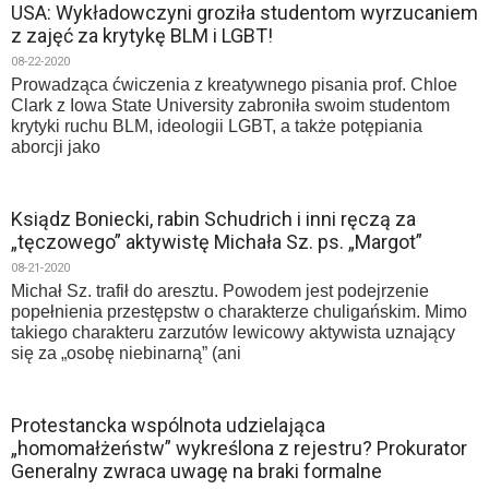
USA: Wykładowczyni groziła studentom wyrzucaniem
z zajęć za krytykę BLM i LGBT!
08-22-2020
Prowadząca ćwiczenia z kreatywnego pisania prof. Chloe
Clark z Iowa State University zabroniła swoim studentom
krytyki ruchu BLM, ideologii LGBT, a także potępiania
aborcji jako
Ksiądz Boniecki, rabin Schudrich i inni ręczą za
„tęczowego” aktywistę Michała Sz. ps. „Margot”
08-21-2020
Michał Sz. trafił do aresztu. Powodem jest podejrzenie
popełnienia przestępstw o charakterze chuligańskim. Mimo
takiego charakteru zarzutów lewicowy aktywista uznający
się za „osobę niebinarną” (ani
Protestancka wspólnota udzielająca
„homomałżeństw” wykreślona z rejestru? Prokurator
Generalny zwraca uwagę na braki formalne