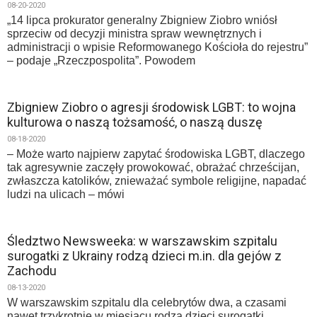
08-20-2020
„14 lipca prokurator generalny Zbigniew Ziobro wniósł
sprzeciw od decyzji ministra spraw wewnętrznych i
administracji o wpisie Reformowanego Kościoła do rejestru”
– podaje „Rzeczpospolita”. Powodem
Zbigniew Ziobro o agresji środowisk LGBT: to wojna
kulturowa o naszą tożsamość, o naszą duszę
08-18-2020
– Może warto najpierw zapytać środowiska LGBT, dlaczego
tak agresywnie zaczęły prowokować, obrażać chrześcijan,
zwłaszcza katolików, znieważać symbole religijne, napadać
ludzi na ulicach – mówi
Śledztwo Newsweeka: w warszawskim szpitalu
surogatki z Ukrainy rodzą dzieci m.in. dla gejów z
Zachodu
08-13-2020
W warszawskim szpitalu dla celebrytów dwa, a czasami
nawet trzykrotnie w miesiącu rodzą dzieci surogatki