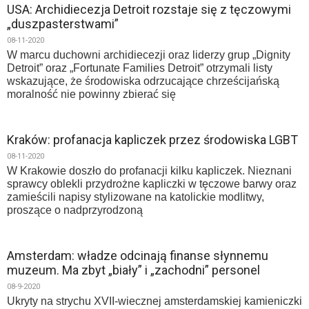
USA: Archidiecezja Detroit rozstaje się z tęczowymi
„duszpasterstwami”
08-11-2020
W marcu duchowni archidiecezji oraz liderzy grup „Dignity
Detroit” oraz „Fortunate Families Detroit” otrzymali listy
wskazujące, że środowiska odrzucające chrześcijańską
moralność nie powinny zbierać się
Kraków: profanacja kapliczek przez środowiska LGBT
08-11-2020
W Krakowie doszło do profanacji kilku kapliczek. Nieznani
sprawcy oblekli przydrożne kapliczki w tęczowe barwy oraz
zamieścili napisy stylizowane na katolickie modlitwy,
proszące o nadprzyrodzoną
Amsterdam: władze odcinają finanse słynnemu
muzeum. Ma zbyt „biały” i „zachodni” personel
08-9-2020
Ukryty na strychu XVII-wiecznej amsterdamskiej kamieniczki