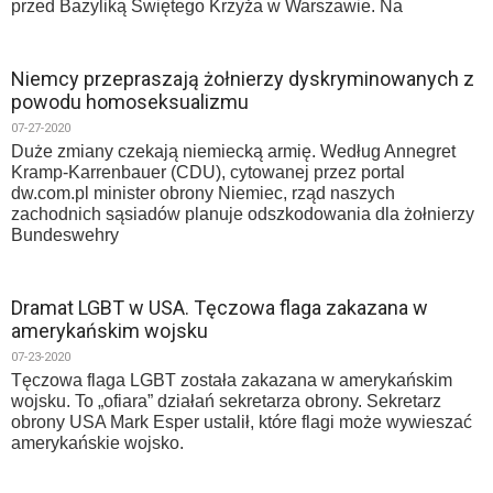
przed Bazyliką Świętego Krzyża w Warszawie. Na
Niemcy przepraszają żołnierzy dyskryminowanych z
powodu homoseksualizmu
07-27-2020
Duże zmiany czekają niemiecką armię. Według Annegret
Kramp-Karrenbauer (CDU), cytowanej przez portal
dw.com.pl minister obrony Niemiec, rząd naszych
zachodnich sąsiadów planuje odszkodowania dla żołnierzy
Bundeswehry
Dramat LGBT w USA. Tęczowa flaga zakazana w
amerykańskim wojsku
07-23-2020
Tęczowa flaga LGBT została zakazana w amerykańskim
wojsku. To „ofiara” działań sekretarza obrony. Sekretarz
obrony USA Mark Esper ustalił, które flagi może wywieszać
amerykańskie wojsko.