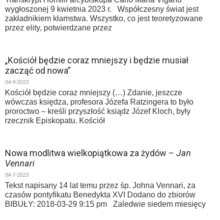
wygłoszonej 9 kwietnia 2023 r. Współczesny świat jest
zakładnikiem kłamstwa. Wszystko, co jest teoretyzowane
przez elity, potwierdzane przez
„Kościół będzie coraz mniejszy i będzie musiał
zacząć od nowa”
04-9-2023
Kościół będzie coraz mniejszy (…) Zdanie, jeszcze
wówczas księdza, profesora Józefa Ratzingera to było
proroctwo – kreśli przyszłość ksiądz Józef Kloch, były
rzecznik Episkopatu. Kościół
Nowa modlitwa wielkopiątkowa za żydów –
Jan
Vennari
04-7-2023
Tekst napisany 14 lat temu przez śp. Johna Vennari, za
czasów pontyfikatu Benedykta XVI Dodano do zbiorów
BIBUŁY: 2018-03-29 9:15 pm Zaledwie siedem miesięcy