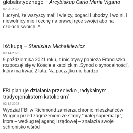
globalistycznego –
Arcybiskup Carlo Maria Viganò
02-20-2023
I uczyni, że wszyscy mali i wielcy, bogaci i ubodzy, i wolni, i
niewolnicy mieli cechę na prawej ręce swojej abo na
czołach swoich. A
Iść kupą –
Stanisław Michalkiewicz
02-14-2023
9 października 2021 roku, z inicjatywy papieża Franciszka,
rozpoczął się w Kościele katolickim „Synod o synodalności”,
który ma trwać 2 lata. Na początku nie bardzo
FBI planuje działania przeciwko „radykalnym
tradycjonalistom katolickim”
02-12-2023
Wydział FBI w Richmond zamierza chronić mieszkańców
Wirginii przed zagrożeniem ze strony “białej supremacji”,
która – według tej agencji rządowej – znalazła swoje
schronisko wśród