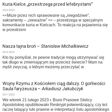
Kuria Kielce „przestrzega przed lefebrystami”
03-6-2023
<<Msze przez nich sprawowane są „niegodziwe”,
sakramenty – „nieważne” >> – przestrzega w specjalnym
komunikacie kuria w Kielcach. To reakcja na pojawienia się
w przestrzeni
Nasza tajna broń –
Stanisław Michalkiewicz
03-4-2023
Kto by pomyślał, że pewne tradycje mogą utrzymywać się
tak długo w zmieniającym się przecież świecie? Mam na
myśli zwyczaj, o którym możemy przeczytać w
Wojny Rzymu z Kościołem ciąg dalszy. O gorliwości
Saula faryzeusza –
Arkadiusz Jakubczyk
03-1-2023
We wtorek 21 lutego 2023 r. Biuro Prasowe Stolicy
Apostolskiej opublikowało Reskrypt potwierdzający, czy też
raczej łatający luki prawne w interpretacji listu apostolskiego