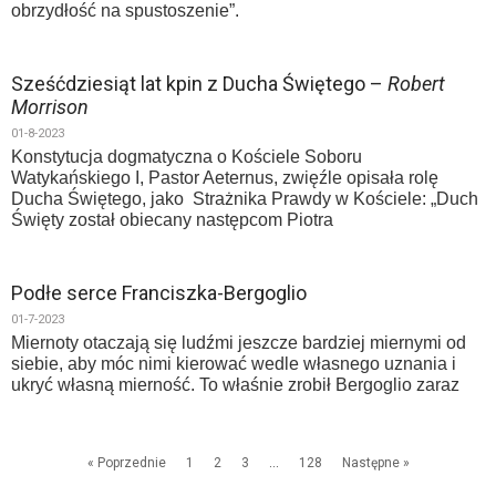
obrzydłość na spustoszenie”.
Sześćdziesiąt lat kpin z Ducha Świętego –
Robert
Morrison
01-8-2023
Konstytucja dogmatyczna o Kościele Soboru
Watykańskiego I, Pastor Aeternus, zwięźle opisała rolę
Ducha Świętego, jako Strażnika Prawdy w Kościele: „Duch
Święty został obiecany następcom Piotra
Podłe serce Franciszka-Bergoglio
01-7-2023
Miernoty otaczają się ludźmi jeszcze bardziej miernymi od
siebie, aby móc nimi kierować wedle własnego uznania i
ukryć własną mierność. To właśnie zrobił Bergoglio zaraz
« Poprzednie
1
2
3
…
128
Następne »