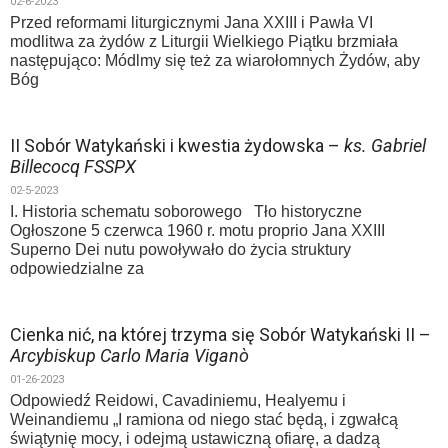
02-6-2023
Przed reformami liturgicznymi Jana XXIII i Pawła VI
modlitwa za żydów z Liturgii Wielkiego Piątku brzmiała
następująco: Módlmy się też za wiarołomnych Żydów, aby
Bóg
II Sobór Watykański i kwestia żydowska –
ks. Gabriel
Billecocq FSSPX
02-5-2023
I. Historia schematu soborowego Tło historyczne
Ogłoszone 5 czerwca 1960 r. motu proprio Jana XXIII
Superno Dei nutu powoływało do życia struktury
odpowiedzialne za
Cienka nić, na której trzyma się Sobór Watykański II –
Arcybiskup Carlo Maria Viganò
01-26-2023
Odpowiedź Reidowi, Cavadiniemu, Healyemu i
Weinandiemu „I ramiona od niego stać będą, i zgwałcą
świątynię mocy, i odejmą ustawiczną ofiarę, a dadzą