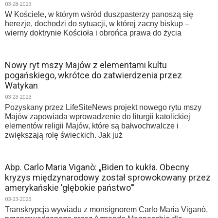
03-28-2023
W Kościele, w którym wśród duszpasterzy panoszą się
herezje, dochodzi do sytuacji, w której zacny biskup –
wierny doktrynie Kościoła i obrońca prawa do życia
Nowy ryt mszy Majów z elementami kultu
pogańskiego, wkrótce do zatwierdzenia przez
Watykan
03-23-2023
Pozyskany przez LifeSiteNews projekt nowego rytu mszy
Majów zapowiada wprowadzenie do liturgii katolickiej
elementów religii Majów, które są bałwochwalcze i
zwiększają rolę świeckich. Jak już
Abp. Carlo Maria Viganò: „Biden to kukła. Obecny
kryzys międzynarodowy został sprowokowany przez
amerykańskie 'głębokie państwo'”
03-23-2023
Transkrypcja wywiadu z monsignorem Carlo Maria Viganò,