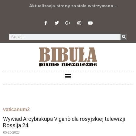
Aktualizacja strony została wstrzymana
…
vaticanum2
Wywiad Arcybiskupa Viganò dla rosyjskiej telewizji
Rossija 24
05-20-2023