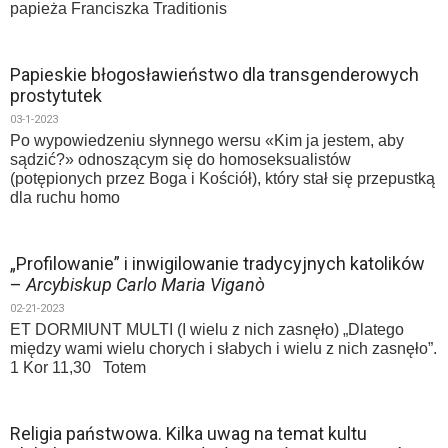
papieża Franciszka Traditionis
Papieskie błogosławieństwo dla transgenderowych
prostytutek
03-1-2023
Po wypowiedzeniu słynnego wersu «Kim ja jestem, aby
sądzić?» odnoszącym się do homoseksualistów
(potępionych przez Boga i Kościół), który stał się przepustką
dla ruchu homo
„Profilowanie” i inwigilowanie tradycyjnych katolików
–
Arcybiskup Carlo Maria Viganò
02-21-2023
ET DORMIUNT MULTI (I wielu z nich zasnęło) „Dlatego
między wami wielu chorych i słabych i wielu z nich zasnęło”.
1 Kor 11,30 Totem
Religia państwowa. Kilka uwag na temat kultu