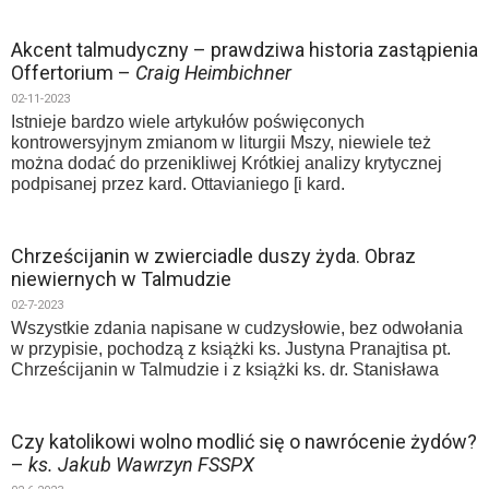
Akcent talmudyczny – prawdziwa historia zastąpienia
Offertorium –
Craig Heimbichner
02-11-2023
Istnieje bardzo wiele artykułów poświęconych
kontrowersyjnym zmianom w liturgii Mszy, niewiele też
można dodać do przenikliwej Krótkiej analizy krytycznej
podpisanej przez kard. Ottavianiego [i kard.
Chrześcijanin w zwierciadle duszy żyda. Obraz
niewiernych w Talmudzie
02-7-2023
Wszystkie zdania napisane w cudzysłowie, bez odwołania
w przypisie, pochodzą z książki ks. Justyna Pranajtisa pt.
Chrześcijanin w Talmudzie i z książki ks. dr. Stanisława
Czy katolikowi wolno modlić się o nawrócenie żydów?
–
ks. Jakub Wawrzyn FSSPX