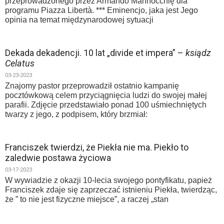
przeprowadzonego przez Armando Mannocchię dla
programu Piazza Libertà. *** Eminencjo, jaka jest Jego
opinia na temat międzynarodowej sytuacji
Dekada dekadencji. 10 lat „divide et impera” –
ksiądz
Celatus
03-23-2023
Znajomy pastor przeprowadził ostatnio kampanię
pocztówkową celem przyciągnięcia ludzi do swojej małej
parafii. Zdjęcie przedstawiało ponad 100 uśmiechniętych
twarzy z jego, z podpisem, który brzmiał:
Franciszek twierdzi, że Piekła nie ma. Piekło to
zaledwie postawa życiowa
03-17-2023
W wywiadzie z okazji 10-lecia swojego pontyfikatu, papież
Franciszek zdaje się zaprzeczać istnieniu Piekła, twierdząc,
że ” to nie jest fizyczne miejsce”, a raczej „stan