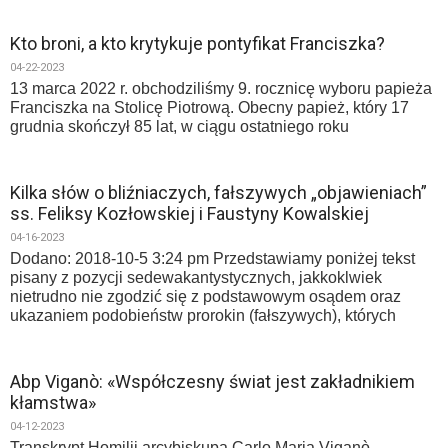
Kto broni, a kto krytykuje pontyfikat Franciszka?
04-22-2023
13 marca 2022 r. obchodziliśmy 9. rocznicę wyboru papieża
Franciszka na Stolicę Piotrową. Obecny papież, który 17
grudnia skończył 85 lat, w ciągu ostatniego roku
Kilka słów o bliźniaczych, fałszywych „objawieniach”
ss. Feliksy Kozłowskiej i Faustyny Kowalskiej
04-16-2023
Dodano: 2018-10-5 3:24 pm Przedstawiamy poniżej tekst
pisany z pozycji sedewakantystycznych, jakkoklwiek
nietrudno nie zgodzić się z podstawowym osądem oraz
ukazaniem podobieństw prorokin (fałszywych), których
Abp Viganò: «Współczesny świat jest zakładnikiem
kłamstwa»
04-12-2023
Transkrypt Homilii arcybiskupa Carlo Maria Viganò