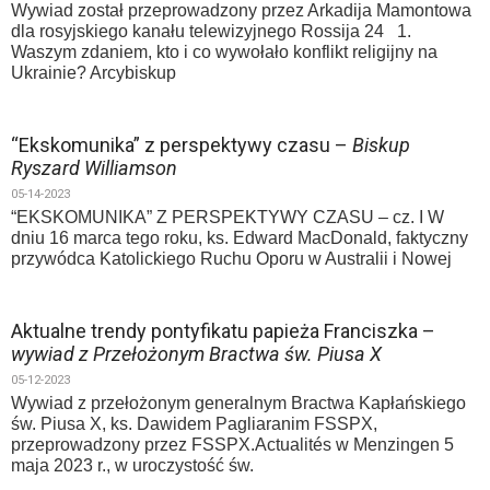
Wywiad został przeprowadzony przez Arkadija Mamontowa
dla rosyjskiego kanału telewizyjnego Rossija 24 1.
Waszym zdaniem, kto i co wywołało konflikt religijny na
Ukrainie? Arcybiskup
“Ekskomunika” z perspektywy czasu –
Biskup
Ryszard Williamson
05-14-2023
“EKSKOMUNIKA” Z PERSPEKTYWY CZASU – cz. I W
dniu 16 marca tego roku, ks. Edward MacDonald, faktyczny
przywódca Katolickiego Ruchu Oporu w Australii i Nowej
Aktualne trendy pontyfikatu papieża Franciszka –
wywiad z Przełożonym Bractwa św. Piusa X
05-12-2023
Wywiad z przełożonym generalnym Bractwa Kapłańskiego
św. Piusa X, ks. Dawidem Pagliaranim FSSPX,
przeprowadzony przez FSSPX.Actualités w Menzingen 5
maja 2023 r., w uroczystość św.