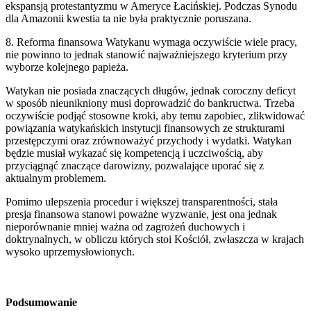
ekspansją protestantyzmu w Ameryce Łacińskiej. Podczas Synodu
dla Amazonii kwestia ta nie była praktycznie poruszana.
8. Reforma finansowa Watykanu wymaga oczywiście wiele pracy,
nie powinno to jednak stanowić najważniejszego kryterium przy
wyborze kolejnego papieża.
Watykan nie posiada znaczących długów, jednak coroczny deficyt
w sposób nieunikniony musi doprowadzić do bankructwa. Trzeba
oczywiście podjąć stosowne kroki, aby temu zapobiec, zlikwidować
powiązania watykańskich instytucji finansowych ze strukturami
przestępczymi oraz zrównoważyć przychody i wydatki. Watykan
będzie musiał wykazać się kompetencją i uczciwością, aby
przyciągnąć znaczące darowizny, pozwalające uporać się z
aktualnym problemem.
Pomimo ulepszenia procedur i większej transparentności, stała
presja finansowa stanowi poważne wyzwanie, jest ona jednak
nieporównanie mniej ważna od zagrożeń duchowych i
doktrynalnych, w obliczu których stoi Kościół, zwłaszcza w krajach
wysoko uprzemysłowionych.
Podsumowanie