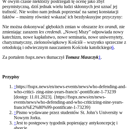
W owym czasie niektórzy postrzegali tę ocenę jako zbyt
pesymistyczną, dziś jednak wielu ludzi skłonnych jest uznać jej
trafność. Nie wolno nam jednak poprzestać na samej konstatacji
faktów – musimy również wskazać ich bezdyskusyjne przyczyny:
Nie można dokonywać głębokich zmian w obszarze
lex orandi
, nie
zmieniając zarazem
lex credendi
. „Nowej Mszy” odpowiada nowy
katechizm, nowe kapłaństwo, nowe seminaria, nowe uniwersytety,
charyzmatyczny, zielonoświątkowy Kościół – wszystko sprzeczne z
ortodoksją i odwiecznym nauczaniem Kościoła katolickiego
6
.
Za portalem fsspx.news tłumaczył
Tomasz Maszczyk
1
.
Przypisy
↑
https://fsspx.news/en/news-events/news/who-defending-and-
who-critici- zing-nine-years-francis’-pontificate-1-73239
[dostęp: 11.01.2023]. {https://fsspx.news/en/news-
events/news/who-defending-and-who-criticizing-nine-years-
francis%E2%80%99-pontificate-1-73239}
↑
Pismo wydawane przez studentów St. John’s University w
Nowym Jorku.
↑
Jest to postępowy tygodnik popierający antykoncepcję i
aborcję.