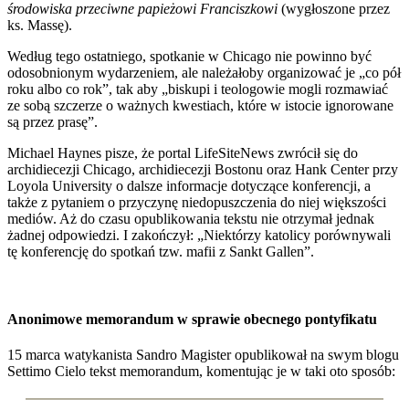
środowiska przeciwne papieżowi Franciszkowi
(wygłoszone przez
ks. Massę).
Według tego ostatniego, spotkanie w Chicago nie powinno być
odosobnionym wydarzeniem, ale należałoby organizować je „co pół
roku albo co rok”, tak aby „biskupi i teologowie mogli rozmawiać
ze sobą szczerze o ważnych kwestiach, które w istocie ignorowane
są przez prasę”.
Michael Haynes pisze, że portal LifeSiteNews zwrócił się do
archidiecezji Chicago, archidiecezji Bostonu oraz Hank Center przy
Loyola University o dalsze informacje dotyczące konferencji, a
także z pytaniem o przyczynę niedopuszczenia do niej większości
mediów. Aż do czasu opublikowania tekstu nie otrzymał jednak
żadnej odpowiedzi. I zakończył: „Niektórzy katolicy porównywali
tę konferencję do spotkań tzw. mafii z Sankt Gallen”.
Anonimowe memorandum w sprawie obecnego pontyfikatu
15 marca watykanista Sandro Magister opublikował na swym blogu
Settimo Cielo tekst memorandum, komentując je w taki oto sposób: