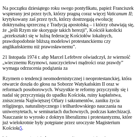
Na początku dziesiątego roku swego pontyfikatu, papież Franciszek
wspierany jest przez tych, którzy pragną coraz więcej
Vaticanum II
;
krytykowany zaś przez tych, którzy dostrzegają ewolucję
doktrynalną sprzeczną z Tradycją apostolską – i którzy obawiają się,
że „jeśli Rzym nie skoryguje takich herezji”, Kościół katolicki
„przekształci się w luźną federację Kościołów lokalnych,
prawdopodobnie bliższą modelowi protestanckiemu czy
anglikańskiemu niż prawosławnemu”.
21 listopada 1974 r. abp Marcel Lefebvre oświadczył, że wierność
„wiecznemu Rzymowi, nauczycielowi mądrości oraz prawdy”
wymaga odrzucenia podążania za
Rzymem o tendencji neomodernistycznej i neoprotestanckiej, która
otwarcie doszła do głosu na Soborze Watykańskim II oraz w
reformach posoborowych. Wszystkie te reformy przyczyniły się i
nadal się przyczyniają do upadku Kościoła, ruiny kapłaństwa,
zniszczenia Najświętszej Ofiary i sakramentów, zaniku życia
religijnego, naturalistycznego i teilhardowskiego nauczania na
uniwersytetach, w seminariach duchownych, podczas katechizacji.
Nauczanie to wyrosło z doktryn liberalizmu i protestantyzmu, które
już wielokrotnie były potępiane przez uroczyste Magisterium
Kościoła
5
.