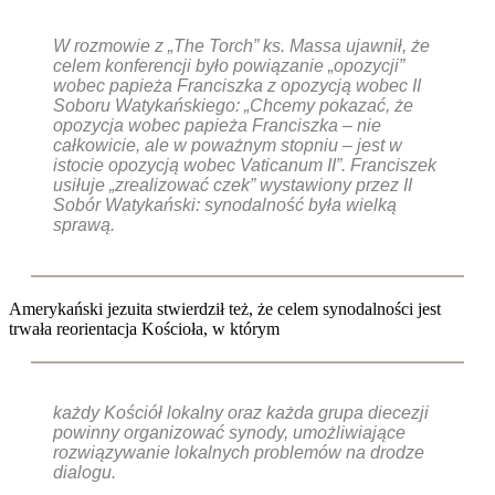
W rozmowie z „The Torch” ks. Massa ujawnił, że
celem konferencji było powiązanie „opozycji”
wobec papieża Franciszka z opozycją wobec II
Soboru Watykańskiego: „Chcemy pokazać, że
opozycja wobec papieża Franciszka – nie
całkowicie, ale w poważnym stopniu – jest w
istocie opozycją wobec Vaticanum II”. Franciszek
usiłuje „zrealizować czek” wystawiony przez II
Sobór Watykański: synodalność była wielką
sprawą.
Amerykański jezuita stwierdził też, że celem synodalności jest
trwała reorientacja Kościoła, w którym
każdy Kościół lokalny oraz każda grupa diecezji
powinny organizować synody, umożliwiające
rozwiązywanie lokalnych problemów na drodze
dialogu.