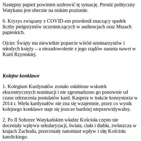
Następny papież powinien uzdrowić tę sytuację. Prestiż polityczny
Watykanu jest obecnie na niskim poziomie.
6. Kryzys związany z COVID-em przesłonił znaczący spadek
liczby pielgrzymów uczestniczących w audiencjach oraz Mszach
papieskich.
Ojciec Święty ma niewielkie poparcie wśród seminarzystów i
młodych księży – a niezadowolenie z jego rządów narasta nawet w
Kurii Rzymskiej.
Kolejne konklawe
1. Kolegium Kardynałów zostało osłabione wskutek
ekscentrycznych nominacji i nie zgromadzono go ponownie od
czasu odrzucenia postulatów kard. Kaspera w trakcie konsystorza w
2014 r. Wielu kardynałów nie zna się wzajemnie, przez co wynik
kolejnego konklawe staje się jeszcze bardziej nieprzewidywalny.
2. Po II Soborze Watykańskim władze Kościoła często nie
doceniały wpływu sekularyzacji, świata, ciała i diabła, zwłaszcza w
krajach Zachodu, przeceniały natomiast wpływ i siłę Kościoła
katolickiego.