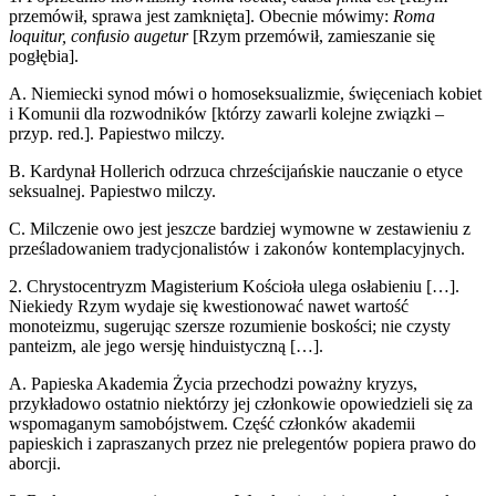
przemówił, sprawa jest zamknięta]. Obecnie mówimy:
Roma
loquitur, confusio augetur
[Rzym przemówił, zamieszanie się
pogłębia].
A. Niemiecki synod mówi o homoseksualizmie, święceniach kobiet
i Komunii dla rozwodników [którzy zawarli kolejne związki –
przyp. red.]. Papiestwo milczy.
B. Kardynał Hollerich odrzuca chrześcijańskie nauczanie o etyce
seksualnej. Papiestwo milczy.
C. Milczenie owo jest jeszcze bardziej wymowne w zestawieniu z
prześladowaniem tradycjonalistów i zakonów kontemplacyjnych.
2. Chrystocentryzm Magisterium Kościoła ulega osłabieniu […].
Niekiedy Rzym wydaje się kwestionować nawet wartość
monoteizmu, sugerując szersze rozumienie boskości; nie czysty
panteizm, ale jego wersję hinduistyczną […].
A. Papieska Akademia Życia przechodzi poważny kryzys,
przykładowo ostatnio niektórzy jej członkowie opowiedzieli się za
wspomaganym samobójstwem. Część członków akademii
papieskich i zapraszanych przez nie prelegentów popiera prawo do
aborcji.