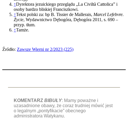
↑
Dyrektora jezuickiego przeglądu „La Civiltà Cattolica” i
osoby bardzo bliskiej Franciszkowi.
↑
Tekst polski za: bp B. Tissier de Mallerais,
Marcel Lefebvre.
Życie
, Wydawnictwo Dębogóra, Dębogóra 2011, s. 690 –
przyp. tłum.
↑
Tamże.
Źródło:
Zawsze Wierni nr 2/2023 (225)
KOMENTARZ
BIBUŁY
: Mamy poważne i
uzasadnione obawy, że coraz trudniej mówić jest
o legalnym „pontyfikacie” obecnego
administratora Watykanu.