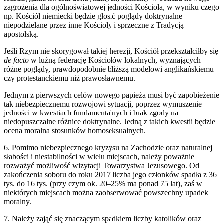
zagrożenia dla ogólnoświatowej jedności Kościoła, w wyniku czego
np. Kościół niemiecki będzie głosić poglądy doktrynalne
niepodzielane przez inne Kościoły i sprzeczne z Tradycją
apostolską.
Jeśli Rzym nie skorygował takiej herezji, Kościół przekształciłby się
de facto
w luźną federację Kościołów lokalnych, wyznających
różne poglądy, prawdopodobnie bliższą modelowi anglikańskiemu
czy protestanckiemu niż prawosławnemu.
Jednym z pierwszych celów nowego papieża musi być zapobieżenie
tak niebezpiecznemu rozwojowi sytuacji, poprzez wymuszenie
jedności w kwestiach fundamentalnych i brak zgody na
niedopuszczalne różnice doktrynalne. Jedną z takich kwestii będzie
ocena moralna stosunków homoseksualnych.
6. Pomimo niebezpiecznego kryzysu na Zachodzie oraz naturalnej
słabości i niestabilności w wielu miejscach, należy poważnie
rozważyć możliwość wizytacji Towarzystwa Jezusowego. Od
zakończenia soboru do roku 2017 liczba jego członków spadła z 36
tys. do 16 tys. (przy czym ok. 20–25% ma ponad 75 lat), zaś w
niektórych miejscach można zaobserwować powszechny upadek
moralny.
7. Należy zająć się znaczącym spadkiem liczby katolików oraz