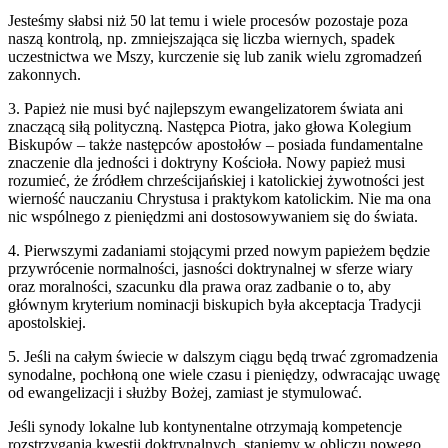
Jesteśmy słabsi niż 50 lat temu i wiele procesów pozostaje poza
naszą kontrolą, np. zmniejszająca się liczba wiernych, spadek
uczestnictwa we Mszy, kurczenie się lub zanik wielu zgromadzeń
zakonnych.
3. Papież nie musi być najlepszym ewangelizatorem świata ani
znaczącą siłą polityczną. Następca Piotra, jako głowa Kolegium
Biskupów – także następców apostołów – posiada fundamentalne
znaczenie dla jedności i doktryny Kościoła. Nowy papież musi
rozumieć, że źródłem chrześcijańskiej i katolickiej żywotności jest
wierność nauczaniu Chrystusa i praktykom katolickim. Nie ma ona
nic wspólnego z pieniędzmi ani dostosowywaniem się do świata.
4. Pierwszymi zadaniami stojącymi przed nowym papieżem będzie
przywrócenie normalności, jasności doktrynalnej w sferze wiary
oraz moralności, szacunku dla prawa oraz zadbanie o to, aby
głównym kryterium nominacji biskupich była akceptacja Tradycji
apostolskiej.
5. Jeśli na całym świecie w dalszym ciągu będą trwać zgromadzenia
synodalne, pochłoną one wiele czasu i pieniędzy, odwracając uwagę
od ewangelizacji i służby Bożej, zamiast je stymulować.
Jeśli synody lokalne lub kontynentalne otrzymają kompetencje
rozstrzygania kwestii doktrynalnych, staniemy w obliczu nowego