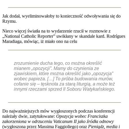
Jak dodał, wyeliminowałoby to konieczność odwoływania się do
Rzymu.
Nieco więcej światła na to wydarzenie rzucił w rozmowie z
„National Catholic Reporter” uwikłany w skandale kard. Rodrígues
Maradiaga, mówiąc, iż miało ono na celu
zrozumienie ducha tego, co można określić
mianem „opozycji”. Mamy do czynienia ze
zjawiskiem, które można określić jako „opozycja”
wobec papieża. […] To próba budowania murów,
cofanie się – tęsknota za starą liturgią, a może też
innymi rzeczami sprzed II Soboru Watykańskiego.
Do najważniejszych mów wygłoszonych podczas konferencji
należały dwie, zatytułowane:
Opozycja wobec Franciszka
zakorzeniona w odrzuceniu Vaticanum II jako źródła odnowy
(wygłoszona przez Massima Faggioliego) oraz
Pieniądz, media i