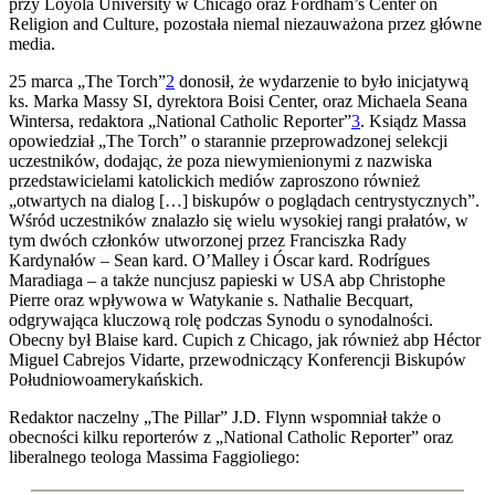
przy Loyola University w Chicago oraz Fordham’s Center on
Religion and Culture, pozostała niemal niezauważona przez główne
media.
25 marca „The Torch”
2
donosił, że wydarzenie to było inicjatywą
ks. Marka Massy SI, dyrektora Boisi Center, oraz Michaela Seana
Wintersa, redaktora „National Catholic Reporter”
3
. Ksiądz Massa
opowiedział „The Torch” o starannie przeprowadzonej selekcji
uczestników, dodając, że poza niewymienionymi z nazwiska
przedstawicielami katolickich mediów zaproszono również
„otwartych na dialog […] biskupów o poglądach centrystycznych”.
Wśród uczestników znalazło się wielu wysokiej rangi prałatów, w
tym dwóch członków utworzonej przez Franciszka Rady
Kardynałów – Sean kard. O’Malley i Óscar kard. Rodrígues
Maradiaga – a także nuncjusz papieski w USA abp Christophe
Pierre oraz wpływowa w Watykanie s. Nathalie Becquart,
odgrywająca kluczową rolę podczas Synodu o synodalności.
Obecny był Blaise kard. Cupich z Chicago, jak również abp Héctor
Miguel Cabrejos Vidarte, przewodniczący Konferencji Biskupów
Południowoamerykańskich.
Redaktor naczelny „The Pillar” J.D. Flynn wspomniał także o
obecności kilku reporterów z „National Catholic Reporter” oraz
liberalnego teologa Massima Faggioliego: