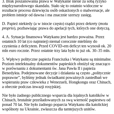
3. Brak poszanowania prawa w Watykanie niesie za sobą ryzyko
międzynarodowego skandalu. Stało się to ostatnio widoczne w
rezultacie procesu dziewięciu osób oskarżonych o malwersacje, ale
problem istnieje od dawna i ma znacznie szerszy zasięg.
D. Papież niekiedy (a w istocie często) rządzi przez dekrety (
motu
proprio
), pozbawiając prawa do apelacji tych, których one dotyczą.
4. A. Sytuacja finansowa Watykanu jest bardzo poważna. Przez
ostatnich 10 lat (co najmniej) niemal corocznie mieliśmy do
czynienia z deficytem. Przed COVID-em deficyt ten wynosił ok. 20
mln euro rocznie. Przez ostatnie trzy lata było to już ok. 30–35 mln.
5. Wpływy polityczne papieża Franciszka i Watykanu są minimalne.
Poziom intelektualny dokumentów papieskich obniżył się znacząco
w porównaniu z dokumentami św. Jana Pawła II i papieża
Benedykta. Podejmowane decyzje i działania są często „politycznie
poprawne”, byliśmy jednak świadkami poważnych zaniedbań we
wspieraniu praw człowieka z Wenezueli, Hongkongu oraz Chinach,
a obecnie podczas inwazji rosyjskiej.
Nie było żadnego publicznego wsparcia dla lojalnych katolików w
Chinach, brutalnie prześladowanych za swą wierność papiestwu od
ponad 70 lat. Nie było żadnego poparcia Watykanu dla katolickiej
wspólnoty na Ukrainie, zwłaszcza dla tamtejszych unitów.