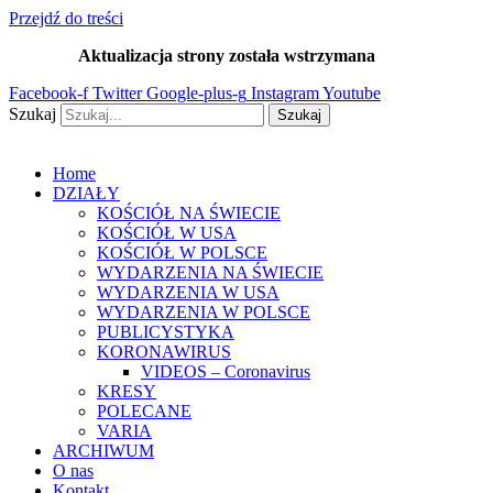
Przejdź do treści
Aktualizacja strony została wstrzymana
…
Facebook-f
Twitter
Google-plus-g
Instagram
Youtube
Szukaj
Szukaj
Home
DZIAŁY
KOŚCIÓŁ NA ŚWIECIE
KOŚCIÓŁ W USA
KOŚCIÓŁ W POLSCE
WYDARZENIA NA ŚWIECIE
WYDARZENIA W USA
WYDARZENIA W POLSCE
PUBLICYSTYKA
KORONAWIRUS
VIDEOS – Coronavirus
KRESY
POLECANE
VARIA
ARCHIWUM
O nas
Kontakt