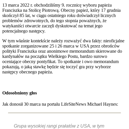
13 marca 2022 r. obchodziliśmy 9. rocznicę wyboru papieża
Franciszka na Stolicę Piotrową. Obecny papież, który 17 grudnia
skończył 85 lat, w ciągu ostatniego roku doświadczył licznych
problemów zdrowotnych, do tego stopnia poważnych, że
watykaniści otwarcie zaczęli dyskutować na temat jego
potencjalnego następcy.
W tym właśnie kontekście należy rozważyć dwa fakty: nieoficjalne
spotkanie zorganizowane 25 i 26 marca w USA przez obrońców
polityki Franciszka oraz anonimowe memorandum skierowane do
kardynałów na początku Wielkiego Postu, bardzo surowo
oceniające obecny pontyfikat. To spotkanie i owo memorandum
pokazują, o jaką stawkę będzie się toczyć gra przy wyborze
następcy obecnego papieża.
Odosobniony głos
Jak donosił 30 marca na portalu LifeSiteNews Michael Haynes:
Grupa wysokiej rangi prałatów z USA, w tym