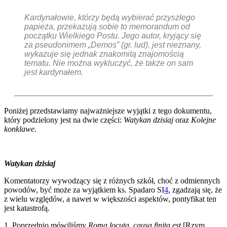
Kardynałowie, którzy będą wybierać przyszłego
papieża, przekazują sobie to memorandum od
początku Wielkiego Postu. Jego autor, kryjący się
za pseudonimem „Demos” (gr. lud), jest nieznany,
wykazuje się jednak znakomitą znajomością
tematu. Nie można wykluczyć, że także on sam
jest kardynałem.
Poniżej przedstawiamy najważniejsze wyjątki z tego dokumentu,
który podzielony jest na dwie części:
Watykan dzisiaj
oraz
Kolejne
konklawe
.
Watykan dzisiaj
Komentatorzy wywodzący się z różnych szkół, choć z odmiennych
powodów, być może za wyjątkiem ks. Spadaro SI
4
, zgadzają się, że
z wielu względów, a nawet w większości aspektów, pontyfikat ten
jest katastrofą.
1. Poprzednio mówiliśmy
Roma locuta, causa finita est
[Rzym