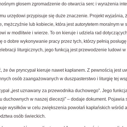
nośnym głosem zgromadzenie do otwarcia serc i wyrażenia int
u urzędowi przypisuje się duże znaczenie. Projekt wyjaśnia, że
e, mężczyźnie lub kobiecie, która jest autorytetem moralnym w
 w modlitwie i wierze. To on kieruje i udziela rad dotyczących ż
 się o dobre wykonywanie pracy przez tych, którzy pełnią posłu
lebracji liturgicznych, jego funkcją jest przewodzenie ludowi 
, że ów pryncypał kieruje nawet kapłanem. Z pewnością jest 
nnych osób zaangażowanych w duszpasterstwo i liturgię tej wsp
ypał „jest uznawany za przewodnika duchowego”. Jego funkcja 
ku duchownych w naszej diecezji” – dodaje dokument. Pojawia s
muje wysiłków w celu zwiększenia powołań kapłańskich wśród 
ództwa osób świeckich.