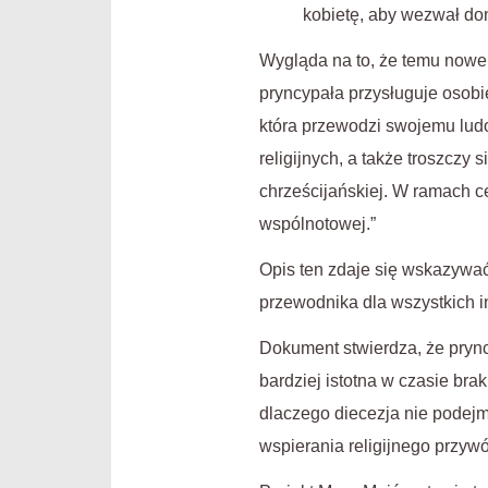
kobietę, aby wezwał do
Wygląda na to, że temu nowem
pryncypała przysługuje osobi
która przewodzi swojemu ludowi
religijnych, a także troszczy
chrześcijańskiej. W ramach ce
wspólnotowej.”
Opis ten zdaje się wskazywać
przewodnika dla wszystkich i
Dokument stwierdza, że prync
bardziej istotna w czasie bra
dlaczego diecezja nie podej
wspierania religijnego przyw