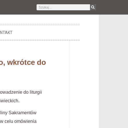
NTAKT
o, wkrótce do
wadzenie do liturgii
świeckich.
pliny Sakramentów
 w celu omówienia