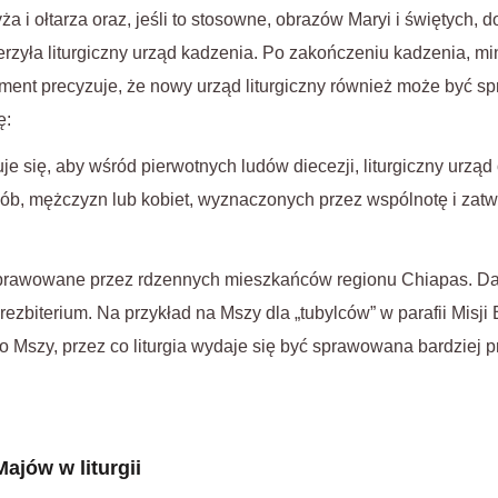
ża i ołtarza oraz, jeśli to stosowne, obrazów Maryi i świętych
erzyła liturgiczny urząd kadzenia. Po zakończeniu kadzenia, m
ument precyzuje, że nowy urząd liturgiczny również może być
ę:
e się, aby wśród pierwotnych ludów diecezji, liturgiczny urzą
ób, mężczyzn lub kobiet, wyznaczonych przez wspólnotę i zat
sprawowane przez rdzennych mieszkańców regionu Chiapas. Da
rezbiterium. Na przykład na Mszy dla „tubylców” w parafii Misj
do Mszy, przez co liturgia wydaje się być sprawowana bardziej p
ajów w liturgii