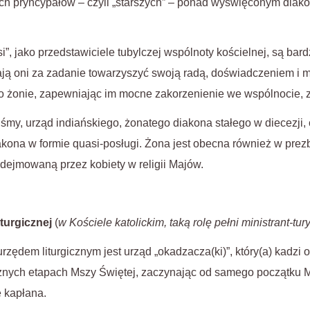
ch pryncypałów – czyli „starszych” – ponad wyświęconym diako
si”, jako przedstawiciele tubylczej wspólnoty kościelnej, są ba
ają oni za zadanie towarzyszyć swoją radą, doświadczeniem i 
o żonie, zapewniając im mocne zakorzenienie we wspólnocie, zg
śmy, urząd indiańskiego, żonatego diakona stałego w diecezji, 
kona w formie quasi-posługi. Żona jest obecna również w prezbi
podejmowaną przez kobiety w religii Majów.
turgicznej
(
w Kościele katolickim, taką rolę pełni ministrant-tur
dem liturgicznym jest urząd „okadzacza(ki)”, który(a) kadzi oł
óżnych etapach Mszy Świętej, zaczynając od samego początku 
 kapłana.