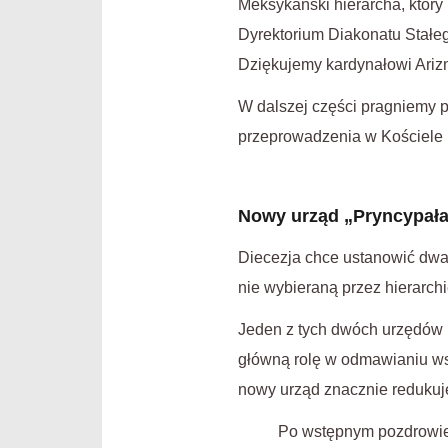
Meksykański hierarcha, który 
Dyrektorium Diakonatu Stałe
Dziękujemy kardynałowi Arizm
W dalszej części pragniemy 
przeprowadzenia w Kościele 
Nowy urząd „Pryncypała”
Diecezja chce ustanowić dwa 
nie wybieraną przez hierarchi
Jeden z tych dwóch urzędów n
główną rolę w odmawianiu ws
nowy urząd znacznie redukuje
Po wstępnym pozdrowien