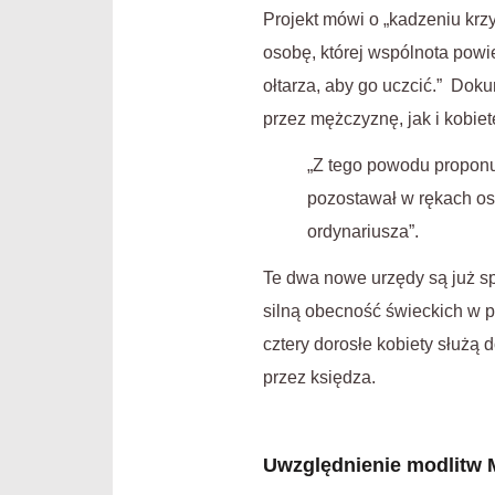
Projekt mówi o „kadzeniu krzy
osobę, której wspólnota powi
ołtarza, aby go uczcić.” Dok
przez mężczyznę, jak i kobiet
„Z tego powodu proponuj
pozostawał w rękach os
ordynariusza”.
Te dwa nowe urzędy są już 
silną obecność świeckich w p
cztery dorosłe kobiety służą 
przez księdza.
Uwzględnienie modlitw M