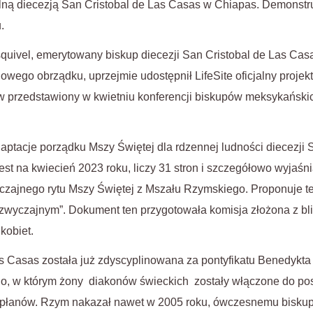
lną diecezją San Cristobal de Las Casas w Chiapas. Demonstr
.
quivel, emerytowany biskup diecezji San Cristobal de Las Cas
wego obrządku, uprzejmie udostępnił LifeSite oficjalny proje
rw przedstawiony w kwietniu konferencji biskupów meksykański
daptacje porządku Mszy Świętej dla rdzennej ludności diecezji 
est na kwiecień 2023 roku, liczy 31 stron i szczegółowo wyjaśn
ajnego rytu Mszy Świętej z Mszału Rzymskiego. Proponuje t
 zwyczajnym”. Dokument ten przygotowała komisja złożona z bl
 kobiet.
as Casas została już zdyscyplinowana za pontyfikatu Benedykt
o, w którym żony diakonów świeckich zostały włączone do posł
kapłanów. Rzym nakazał nawet w 2005 roku, ówczesnemu bisku