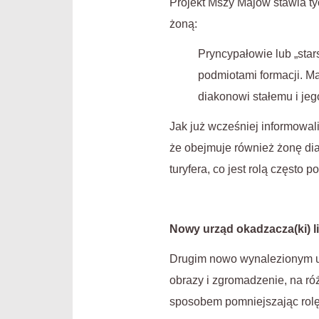
Projekt Mszy Majów stawia ty
żoną:
Pryncypałowie lub „star
podmiotami formacji. M
diakonowi stałemu i jeg
Jak już wcześniej informowali
że obejmuje również żonę dia
turyfera, co jest rolą często 
Nowy urząd okadzacza(ki) li
Drugim nowo wynalezionym urzę
obrazy i zgromadzenie, na r
sposobem pomniejszając rolę