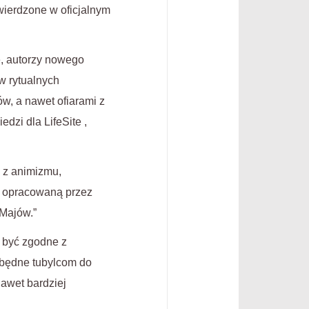
twierdzone w oficjalnym
e, autorzy nowego
w rytualnych
w, a nawet ofiarami z
dzi dla LifeSite ,
 z animizmu,
le opracowaną przez
 Majów.”
 być zgodne z
zbędne tubylcom do
nawet bardziej