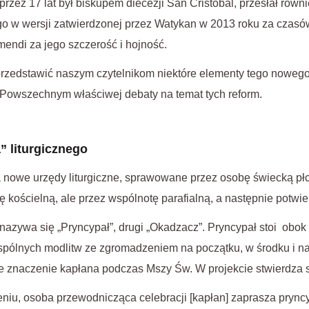
przez 17 lat był biskupem diecezji San Cristobal, przesłał równ
go w wersji zatwierdzonej przez Watykan w 2013 roku za czasó
endi za jego szczerość i hojność.
przedstawić naszym czytelnikom niektóre elementy tego nowego
Powszechnym właściwej debaty na temat tych reform.
 liturgicznego
nowe urzędy liturgiczne, sprawowane przez osobę świecką płci
ę kościelną, ale przez wspólnotę parafialną, a następnie potwi
azywa się „Pryncypał”, drugi „Okadzacz”. Pryncypał stoi obok
pólnych modlitw ze zgromadzeniem na początku, w środku i n
 znaczenie kapłana podczas Mszy Św. W projekcie stwierdza si
iu, osoba przewodnicząca celebracji [kapłan] zaprasza prync