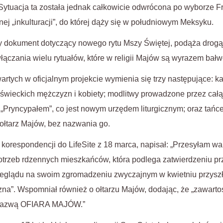
Sytuacja ta została jednak całkowicie odwrócona po wyborze Fr
nej „inkulturacji”, do której dąży się w południowym Meksyku.
ny dokument dotyczący nowego rytu Mszy Świętej, podąża drogą
włączania wielu rytuałów, które w religii Majów są wyrazem bał
tych w oficjalnym projekcie wymienia się trzy następujące: ka
świeckich mężczyzn i kobiety; modlitwy prowadzone przez cał
„Pryncypałem”, co jest nowym urzędem liturgicznym; oraz tańce
 ołtarz Majów, bez nazwania go.
 korespondencji do LifeSite z 18 marca, napisał: „Przesyłam 
otrzeb rdzennych mieszkańców, która podlega zatwierdzeniu pr
rzeglądu na swoim zgromadzeniu zwyczajnym w kwietniu przyszł
czna”. Wspomniał również o ołtarzu Majów, dodając, że „zawarto
ą nazwą OFIARA MAJÓW.”