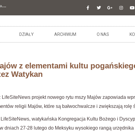
a
…
DZIAŁY
ARCHIWUM
O NAS
KO
ajów z elementami kultu pogańskieg
zez Watykan
 LifeSiteNews projekt nowego rytu mszy Majów zapowiada wpro
mentów religii Majów, które są bałwochwalcze i zwiększają rolę 
ł LifeSiteNews, watykańska Kongregacja Kultu Bożego i Dyscy
a w dniach 27-28 lutego do Meksyku wysokiego rangą urzędnika