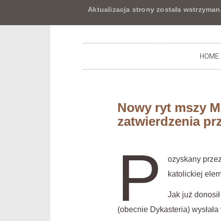
Aktualizacja strony została wstrzyman
HOME
Nowy ryt mszy M
zatwierdzenia pr
P
ozyskany przez
katolickiej ele
Jak już donosi
(obecnie Dykasteria) wysłał