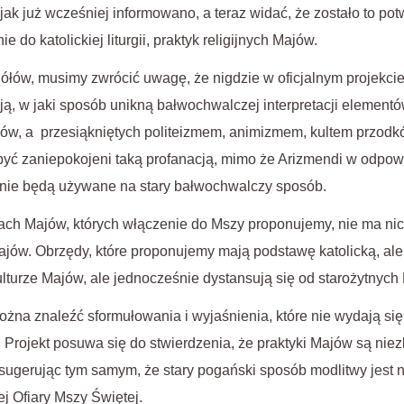
 jak już wcześniej informowano, a teraz widać, że zostało to po
 do katolickiej liturgii, praktyk religijnych Majów.
łów, musimy zwrócić uwagę, że nigdzie w oficjalnym projekci
ą, w jaki sposób unikną bałwochwalczej interpretacji elementó
jów, a przesiąkniętych politeizmem, animizmem, kultem przodkó
 być zaniepokojeni taką profanacją, mimo że Arizmendi w odpowie
te nie będą używane na stary bałwochwalczy sposób.
ach Majów, których włączenie do Mszy proponujemy, nie ma nic
 Majów. Obrzędy, które proponujemy mają podstawę katolicką, a
ulturze Majów, ale jednocześnie dystansują się od starożytnych
na znaleźć sformułowania i wyjaśnienia, które nie wydają się
 Projekt posuwa się do stwierdzenia, że praktyki Majów są nie
 sugerując tym samym, że stary pogański sposób modlitwy jest 
j Ofiary Mszy Świętej.