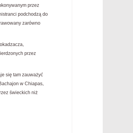
, dokonywanym przez
inistranci podchodzą do
 sprawowany zarówno
d okadzacza,
wierdzonych przez
je się tam zauważyć
i Bachajon w Chiapas,
rzez świeckich niż