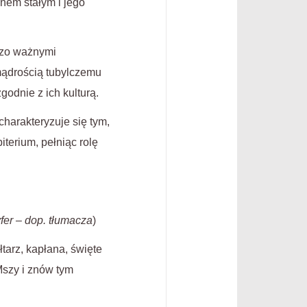
nem stałym i jego
rdzo ważnymi
mądrością tubylczemu
odnie z ich kulturą.
charakteryzuje się tym,
terium, pełniąc rolę
yfer – dop. tłumacza
)
tarz, kapłana, święte
Mszy i znów tym