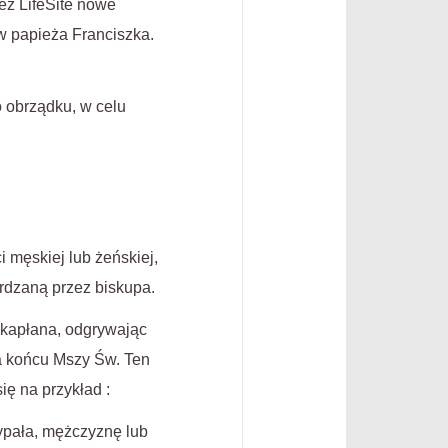
ież LifeSite nowe
w papieża Franciszka.
 obrządku, w celu
 męskiej lub żeńskiej,
erdzaną przez biskupa.
 kapłana, odgrywając
a końcu Mszy Św. Ten
ę na przykład :
ypała, mężczyznę lub