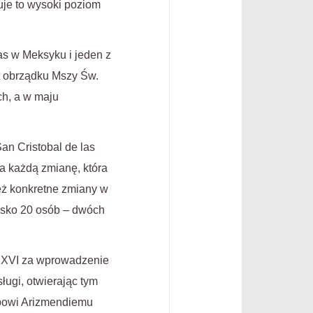
uje to wysoki poziom
as w Meksyku i jeden z
kt obrządku Mszy Św.
ch, a w maju
San Cristobal de las
ia każdą zmianę, która
eż konkretne zmiany w
isko 20 osób – dwóch
a XVI za wprowadzenie
ugi, otwierając tym
powi Arizmendiemu