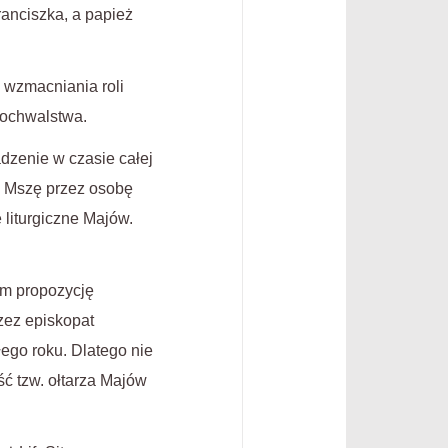
anciszka, a papież
 wzmacniania roli
wochwalstwa.
dzenie w czasie całej
ą Mszę przez osobę
 liturgiczne Majów.
wam propozycję
zez episkopat
ego roku. Dlatego nie
ść tzw. ołtarza Majów