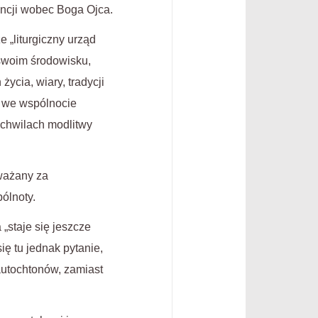
encji wobec Boga Ojca.
 „liturgiczny urząd
 swoim środowisku,
ycia, wiary, tradycji
gę we wspólnocie
w chwilach modlitwy
uważany za
ólnoty.
„staje się jeszcze
ię tu jednak pytanie,
autochtonów, zamiast