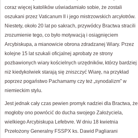
coraz więcej katolików uświadamiało sobie, że zostali
oszukani przez Vaticanum II i jego mistrzowskich arcyłotrów.
Niestety, około 20 lat po sakrach, przywódcy Bractwa stracili
zrozumienie tego, co było motywacją i osiągnięciem
Arcybiskupa, a mianowicie obrona zdradzanej Wiary. Przez
kolejne 15 lat szukali oficjalnej aprobaty ze strony
pozbawionych wiary kościelnych urzędników, którzy bardziej
niż kiedykolwiek starają się zniszczyć Wiarę, na przykład
poprzez pogaństwo Pachamamy czy też „synodalizm” w
niemieckim stylu.
Jest jednak cały czas pewien promyk nadziei dla Bractwa, że
mogłoby ono powrócić do ducha swojego Założyciela,
wielkiego Arcybiskupa Lefebvre. W dniu 18 kwietnia
Przełożony Generalny FSSPX ks. Dawid Pagliarani