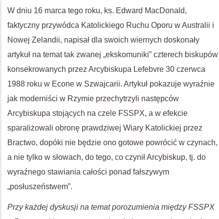
W dniu 16 marca tego roku, ks. Edward MacDonald,
faktyczny przywódca Katolickiego Ruchu Oporu w Australii i
Nowej Zelandii, napisał dla swoich wiernych doskonały
artykuł na temat tak zwanej „ekskomuniki” czterech biskupów
konsekrowanych przez Arcybiskupa Lefebvre 30 czerwca
1988 roku w Econe w Szwajcarii. Artykuł pokazuje wyraźnie
jak moderniści w Rzymie przechytrzyli następców
Arcybiskupa stojących na czele FSSPX, a w efekcie
sparaliżowali obronę prawdziwej Wiary Katolickiej przez
Bractwo, dopóki nie będzie ono gotowe powrócić w czynach,
a nie tylko w słowach, do tego, co czynił Arcybiskup, tj. do
wyraźnego stawiania całości ponad fałszywym
„posłuszeństwem”.
Przy każdej dyskusji na temat porozumienia między FSSPX