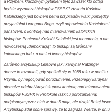
a Rzymem, kluczowym pytaniem było zawsze: kto odtąd
będzie wyznaczał biskupów FSSPX? Historia Kościoła
Katolickiego jest bowiem pełna przykładów walki pomiędzy
przyjaciółmi i wrogami Boga, czyli odpowiednio Kościołem i
państwem, o kontrolę nad mianowaniem katolickich
biskupów. Ponieważ Kościół Katolicki jest monarchią, a nie
nowoczesną „demokracją”, to biskupi są twórcami
katolickiego ludu, a nie lud tworzy biskupów.
Zarówno arcybiskup Lefebvre jak i kardynał Ratzinger
dobrze to rozumieli, gdy spotkali się w 1988 roku w pobliżu
Rzymu, by negocjować porozumienie. Przebiegły kardynał
niemalże odebrał Arcybiskupowi kontrolę nad mianowaniem
biskupów FSSPX w Protokole (szkicu porozumienia)
podpisanym przez nich w dniu 5 maja, ale dzięki Bożej łasce
Arcybiskup zdał sobie sprawę, że to zagraża Wierze, w dniu