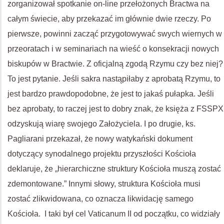
zorganizował spotkanie on-line przełożonych Bractwa na
całym świecie, aby przekazać im głównie dwie rzeczy. Po
pierwsze, powinni zacząć przygotowywać swych wiernych w
przeoratach i w seminariach na wieść o konsekracji nowych
biskupów w Bractwie. Z oficjalną zgodą Rzymu czy bez niej?
To jest pytanie. Jeśli sakra nastąpiłaby z aprobatą Rzymu, to
jest bardzo prawdopodobne, że jest to jakaś pułapka. Jeśli
bez aprobaty, to raczej jest to dobry znak, że księża z FSSPX
odzyskują wiarę swojego Założyciela. I po drugie, ks.
Pagliarani przekazał, że nowy watykański dokument
dotyczący synodalnego projektu przyszłości Kościoła
deklaruje, że „hierarchiczne struktury Kościoła muszą zostać
zdemontowane.” Innymi słowy, struktura Kościoła musi
zostać zlikwidowana, co oznacza likwidację samego
Kościoła. I taki był cel Vaticanum II od początku, co widziały