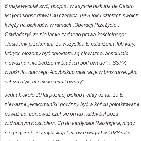
6 maja wycofał swój podpis i w asyście biskupa de Castro
Mayera konsekrował 30 czerwca 1988 roku czterech swoich
księży na biskupów w ramach „Operacji Przeżycie”.
Oświadczył, że nie łamie żadnego prawa kościelnego:
„Jesteśmy przekonani, że wszystkie te oskarżenia lub kary,
których możemy być obiektem, są nieważne, absolutnie
nieważne i nie będziemy brać ich pod uwagę”. FSSPX
wyjaśniło, dlaczego Arcybiskup miał rację w broszurze: „Ani
schizmatyk, ani ekskomunikowany”.
Jednak około 20 lat później biskup Fellay uznał, że te
nieważne „ekskomuniki” powinny być w końcu potraktowane
poważnie, ponieważ czuł się on tak, jakby był poza
widzialnym Kościołem. Co do kardynała Ratzingera, nigdy
nie przyznał, że arcybiskup Lefebvre wygrał w 1988 roku,