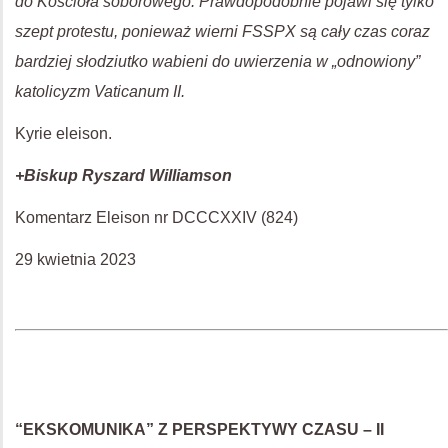
do Kościoła soborowego. Prawdopodobnie pojawi się tylko
szept protestu, ponieważ wierni FSSPX są cały czas coraz
bardziej słodziutko wabieni do uwierzenia w „odnowiony”
katolicyzm Vaticanum II.
Kyrie eleison.
+Biskup Ryszard Williamson
Komentarz Eleison nr DCCCXXIV (824)
29 kwietnia 2023
“EKSKOMUNIKA” Z PERSPEKTYWY CZASU – II