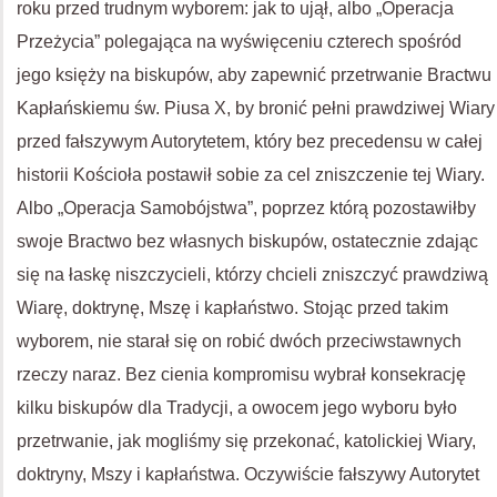
roku przed trudnym wyborem: jak to ujął, albo „Operacja
Przeżycia” polegająca na wyświęceniu czterech spośród
jego księży na biskupów, aby zapewnić przetrwanie Bractwu
Kapłańskiemu św. Piusa X, by bronić pełni prawdziwej Wiary
przed fałszywym Autorytetem, który bez precedensu w całej
historii Kościoła postawił sobie za cel zniszczenie tej Wiary.
Albo „Operacja Samobójstwa”, poprzez którą pozostawiłby
swoje Bractwo bez własnych biskupów, ostatecznie zdając
się na łaskę niszczycieli, którzy chcieli zniszczyć prawdziwą
Wiarę, doktrynę, Mszę i kapłaństwo. Stojąc przed takim
wyborem, nie starał się on robić dwóch przeciwstawnych
rzeczy naraz. Bez cienia kompromisu wybrał konsekrację
kilku biskupów dla Tradycji, a owocem jego wyboru było
przetrwanie, jak mogliśmy się przekonać, katolickiej Wiary,
doktryny, Mszy i kapłaństwa. Oczywiście fałszywy Autorytet