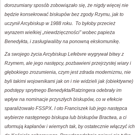
dorozumiany sposób zobowiązało się, że nigdy więcej nie
będzie konsekrować biskupów bez zgody Rzymu, jak to
uczynił Arcybiskup w 1988 roku. To byłoby przecież
wyrazem wielkiej „niewdzięczności” wobec papieża
Benedykta, i zasługiwaliby na ponowną ekskomunikę.
Za swojego życia Arcybiskup Lefebvre wygrywał bitwy z
Rzymem, ale jego następcy, pozbawieni przejrzystej wiary i
głębokiego zrozumienia, czym jest zdrada modernizmu, nie
byli takimi wojownikami jak on i nie widzieli jak (obiektywne)
podstępy sprytnego Benedykta/Ratzingera odebrały im
wpływ na nominacje przyszłych biskupów, co w efekcie
sparaliżowało FSSPX. I oto Franciszek lub jego następca
wybierze następnego biskupa lub biskupów Bractwa, a ci
uformują kapłanów i wiernych tak, by ostatecznie włączyć ich