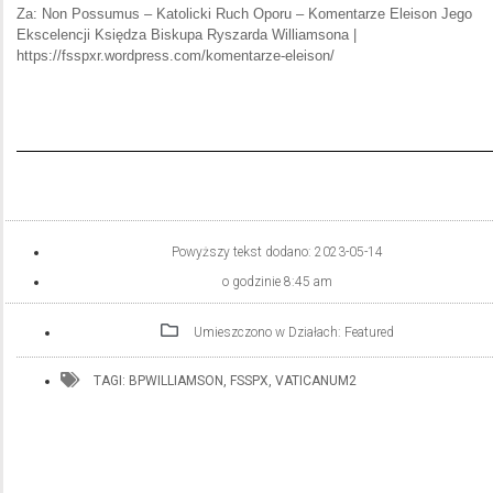
Za: Non Possumus – Katolicki Ruch Oporu – Komentarze Eleison Jego
Ekscelencji Księdza Biskupa Ryszarda Williamsona |
https://fsspxr.wordpress.com/komentarze-eleison/
Powyższy tekst dodano:
2023-05-14
o godzinie
8:45 am
Umieszczono w Działach:
Featured
TAGI:
BPWILLIAMSON
,
FSSPX
,
VATICANUM2