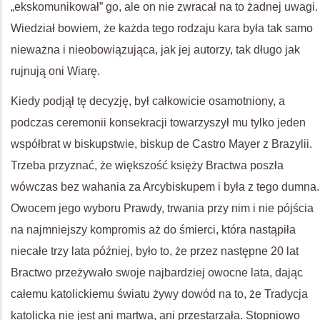
„ekskomunikował” go, ale on nie zwracał na to żadnej uwagi.
Wiedział bowiem, że każda tego rodzaju kara była tak samo
nieważna i nieobowiązująca, jak jej autorzy, tak długo jak
rujnują oni Wiarę.
Kiedy podjął tę decyzję, był całkowicie osamotniony, a
podczas ceremonii konsekracji towarzyszył mu tylko jeden
współbrat w biskupstwie, biskup de Castro Mayer z Brazylii.
Trzeba przyznać, że większość księży Bractwa poszła
wówczas bez wahania za Arcybiskupem i była z tego dumna.
Owocem jego wyboru Prawdy, trwania przy nim i nie pójścia
na najmniejszy kompromis aż do śmierci, która nastąpiła
niecałe trzy lata później, było to, że przez następne 20 lat
Bractwo przeżywało swoje najbardziej owocne lata, dając
całemu katolickiemu światu żywy dowód na to, że Tradycja
katolicka nie jest ani martwa, ani przestarzała. Stopniowo