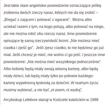
Jest takie stare angielskie powiedzenie oznaczające próbę
zrobienia dwóch rzeczy naraz, których nie da się zrobić –
„Biegać z zającem i polować z ogarami”. Można albo
uciekać razem z tym, na kogo polują, albo polować na niego,
ale nie można robić obu rzeczy naraz. Inne powiedzenie
opisujące tę samą rzeczywistość brzmi: „Nie możesz mieć
ciastka i zjeść go”. Jeśli zjesz ciastko, to nie będziesz go już
miał. Jeśli chcesz je mieć, nie wolno ci go jeść. I jeszcze inne
powiedzenie: „Nie można mieć wszystkiego jednocześnie”.
Albo kobiety będą miały swoją własną karierę, albo będą
miały dzieci, lub będą miały tylko po połowie każdego:
karierę wypełnioną tęsknotą za dziećmi. W realnym życiu
musimy wybierać, a nie być „ni psem, ni wydrą”.
Arcybiskup Lefebvre stanął w Kościele katolickim w 1988