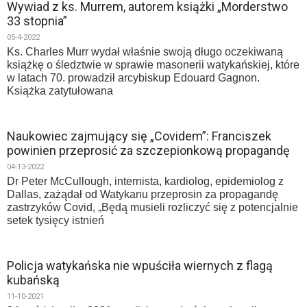
Wywiad z ks. Murrem, autorem książki „Morderstwo
33 stopnia”
05-4-2022
Ks. Charles Murr wydał właśnie swoją długo oczekiwaną
książkę o śledztwie w sprawie masonerii watykańskiej, które
w latach 70. prowadził arcybiskup Edouard Gagnon.
Książka zatytułowana
Naukowiec zajmujący się „Covidem”: Franciszek
powinien przeprosić za szczepionkową propagandę
04-13-2022
Dr Peter McCullough, internista, kardiolog, epidemiolog z
Dallas, zażądał od Watykanu przeprosin za propagandę
zastrzyków Covid, „Będą musieli rozliczyć się z potencjalnie
setek tysięcy istnień
Policja watykańska nie wpuściła wiernych z flagą
kubańską
11-10-2021