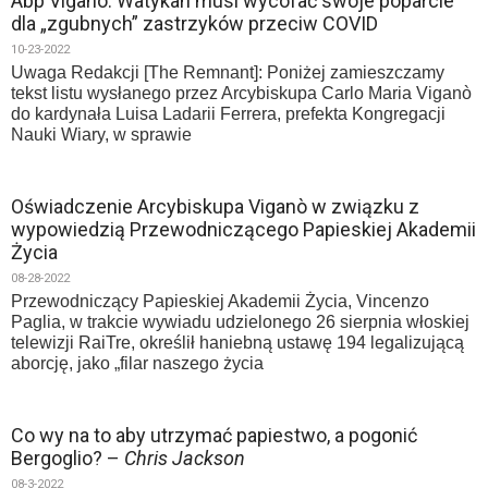
Abp Viganò: Watykan musi wycofać swoje poparcie
dla „zgubnych” zastrzyków przeciw COVID
10-23-2022
Uwaga Redakcji [The Remnant]: Poniżej zamieszczamy
tekst listu wysłanego przez Arcybiskupa Carlo Maria Viganò
do kardynała Luisa Ladarii Ferrera, prefekta Kongregacji
Nauki Wiary, w sprawie
Oświadczenie Arcybiskupa Viganò w związku z
wypowiedzią Przewodniczącego Papieskiej Akademii
Życia
08-28-2022
Przewodniczący Papieskiej Akademii Życia, Vincenzo
Paglia, w trakcie wywiadu udzielonego 26 sierpnia włoskiej
telewizji RaiTre, określił haniebną ustawę 194 legalizującą
aborcję, jako „filar naszego życia
Co wy na to aby utrzymać papiestwo, a pogonić
Bergoglio? –
Chris Jackson
08-3-2022