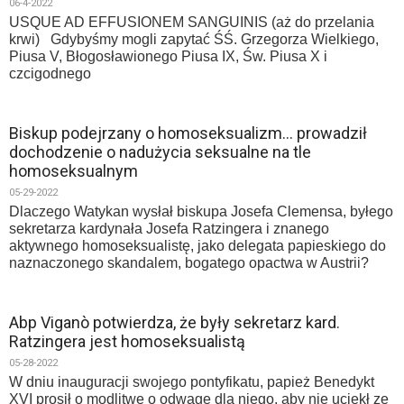
06-4-2022
USQUE AD EFFUSIONEM SANGUINIS (aż do przelania
krwi) Gdybyśmy mogli zapytać ŚŚ. Grzegorza Wielkiego,
Piusa V, Błogosławionego Piusa IX, Św. Piusa X i
czcigodnego
Biskup podejrzany o homoseksualizm… prowadził
dochodzenie o nadużycia seksualne na tle
homoseksualnym
05-29-2022
Dlaczego Watykan wysłał biskupa Josefa Clemensa, byłego
sekretarza kardynała Josefa Ratzingera i znanego
aktywnego homoseksualistę, jako delegata papieskiego do
naznaczonego skandalem, bogatego opactwa w Austrii?
Abp Viganò potwierdza, że były sekretarz kard.
Ratzingera jest homoseksualistą
05-28-2022
W dniu inauguracji swojego pontyfikatu, papież Benedykt
XVI prosił o modlitwę o odwagę dla niego, aby nie uciekł ze