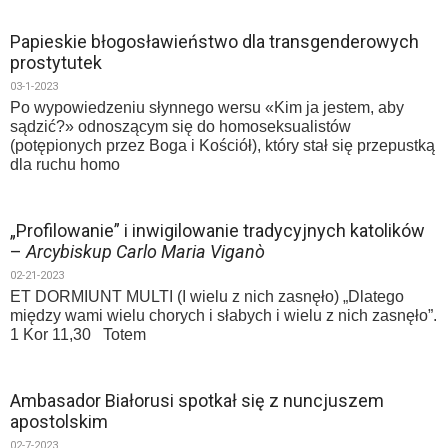
Papieskie błogosławieństwo dla transgenderowych
prostytutek
03-1-2023
Po wypowiedzeniu słynnego wersu «Kim ja jestem, aby
sądzić?» odnoszącym się do homoseksualistów
(potępionych przez Boga i Kościół), który stał się przepustką
dla ruchu homo
„Profilowanie” i inwigilowanie tradycyjnych katolików
–
Arcybiskup Carlo Maria Viganò
02-21-2023
ET DORMIUNT MULTI (I wielu z nich zasnęło) „Dlatego
między wami wielu chorych i słabych i wielu z nich zasnęło”.
1 Kor 11,30 Totem
Ambasador Białorusi spotkał się z nuncjuszem
apostolskim
02-7-2023