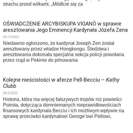
strachu przed wilkami. „Módlcie się za
OŚWIADCZENIE ARCYBISKUPA VIGANÒ w sprawie
aresztowania Jego Eminencji Kardynała Józefa Zena
05-13-2022
Niedawno ogłoszono, że kardynał Joseph Zen został
aresztowany przez władze Hongkongu. Śledztwa i
aresztowania dokonała specjalna sekcja policji powołana
przez rząd w Pekinie do pilnowania
Kolejne nieścisłości w aferze Pell-Becciu –
Kathy
Clubb
05-5-2022
Historia, która ma więcej fałszywych tropów niż powieści
Poirota, dotycząca domniemanych nieprawidłowościach
finansowych kardynała Becciu i ich możliwym wpływie na
sprawę przeciwko kardynałowi George’owi Pellowi,