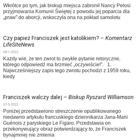
Wkrótce po tym, jak biskup miejsca zabronił Nancy Pelosi
przyjmowania Komunii Świętej z powodu jej poparcia dla
„praw” do aborcji, wskoczyła ona na pokład samolotu
Czy papież Franciszek jest katolikiem? –
Komentarz
LifeSiteNews
08-1-2022
Każdy wie, że ten zwrot to zwykłe pytanie retoryczne,
którego odpowiedź ma brzmieć „oczywiście!”. 1.
Najwcześniejszy zapis tego zwrotu pochodzi z 1959 roku,
kiedy
Franciszek walczy dalej –
Biskup Ryszard Williamson
07-5-2022
Poniżej przedstawiono streszczenie opublikowanego
niedawno artykułu francuskiego dziennikarza Jana-Marii
Guénois z paryskiego Le Figaro. Przedstawia on
przekonywujący obraz potwierdzający to, że Franciszek
bynajmniej nie zmienia