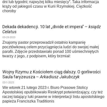
dni lub tygodni; najwyżej kilku miesięcy”. Taka informacja
krąży od jakiegoś czasu w Kurii Rzymskiej. Ciężkość
choroby
Dekada dekadencji. 10 lat „divide et impera” –
ksiądz
Celatus
03-23-2023
Znajomy pastor przeprowadził ostatnio kampanię
pocztówkową celem przyciągnięcia ludzi do swojej małej
parafii. Zdjęcie przedstawiało ponad 100 uśmiechniętych
twarzy z jego, z podpisem, który brzmiał:
Wojny Rzymu z Kościołem ciąg dalszy. O gorliwości
Saula faryzeusza –
Arkadiusz Jakubczyk
03-1-2023
We wtorek 21 lutego 2023 r. Biuro Prasowe Stolicy
Apostolskiej opublikowało Reskrypt potwierdzający, czy też
raczej łatający luki prawne w interpretacji listu apostolskiego
papieża Franciszka Traditionis