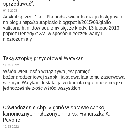
sprzedawać”…
01-2-2023
Artykuł sprzed 7 lat. Na podstawie informacji dostępnych
na blogu http://sauraplesio.blogspot.it/2015/09/giallo-
vaticano.html dowiadujemy się, że kiedy, 13 lutego 2013,
papież Benedykt XVI w sposób nieoczekiwany i
niezrozumiały
Taką szopkę przygotował Watykan…
12-25-2022
Wśród wielu osób wciąż żywa jest pamięć
bożonarodzeniowej szopki, jaką dwa lata temu zaserwował
wiernym Watykan. Instalacja wzbudziła ogromne emocje i
jednocześnie złość wśród wszystkich
Oświadczenie Abp. Viganò w sprawie sankcji
kanonicznych nałożonych na ks. Franciszka A.
Pavone
12-23-2022