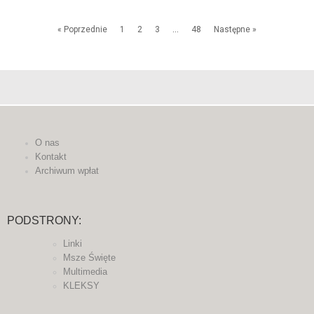
« Poprzednie
1
2
3
…
48
Następne »
O nas
Kontakt
Archiwum wpłat
PODSTRONY:
Linki
Msze Święte
Multimedia
KLEKSY