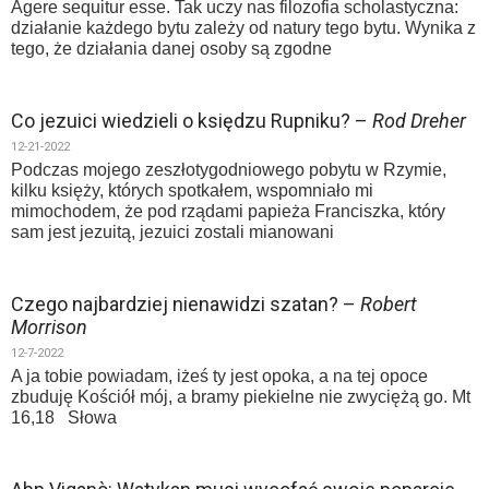
Agere sequitur esse. Tak uczy nas filozofia scholastyczna:
działanie każdego bytu zależy od natury tego bytu. Wynika z
tego, że działania danej osoby są zgodne
Co jezuici wiedzieli o księdzu Rupniku? –
Rod Dreher
12-21-2022
Podczas mojego zeszłotygodniowego pobytu w Rzymie,
kilku księży, których spotkałem, wspomniało mi
mimochodem, że pod rządami papieża Franciszka, który
sam jest jezuitą, jezuici zostali mianowani
Czego najbardziej nienawidzi szatan? –
Robert
Morrison
12-7-2022
A ja tobie powiadam, iżeś ty jest opoka, a na tej opoce
zbuduję Kościół mój, a bramy piekielne nie zwyciężą go. Mt
16,18 Słowa