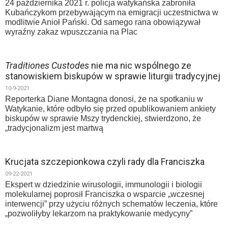
24 października 2021 r. policja watykańska zabroniła
Kubańczykom przebywającym na emigracji uczestnictwa w
modlitwie Anioł Pański. Od samego rana obowiązywał
wyraźny zakaz wpuszczania na Plac
Traditiones Custodes
nie ma nic wspólnego ze
stanowiskiem biskupów w sprawie liturgii tradycyjnej
10-9-2021
Reporterka Diane Montagna donosi, że na spotkaniu w
Watykanie, które odbyło się przed opublikowaniem ankiety
biskupów w sprawie Mszy trydenckiej, stwierdzono, że
„tradycjonalizm jest martwą
Krucjata szczepionkowa czyli rady dla Franciszka
09-22-2021
Ekspert w dziedzinie wirusologii, immunologii i biologii
molekularnej poprosił Franciszka o wsparcie „wczesnej
interwencji” przy użyciu różnych schematów leczenia, które
„pozwoliłyby lekarzom na praktykowanie medycyny”