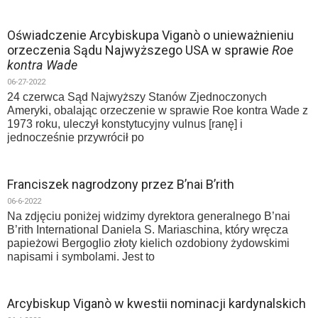
Oświadczenie Arcybiskupa Viganò o unieważnieniu
orzeczenia Sądu Najwyższego USA w sprawie
Roe
kontra Wade
06-27-2022
24 czerwca Sąd Najwyższy Stanów Zjednoczonych
Ameryki, obalając orzeczenie w sprawie Roe kontra Wade z
1973 roku, uleczył konstytucyjny vulnus [ranę] i
jednocześnie przywrócił po
Franciszek nagrodzony przez B’nai B’rith
06-6-2022
Na zdjęciu poniżej widzimy dyrektora generalnego B’nai
B’rith International Daniela S. Mariaschina, który wręcza
papieżowi Bergoglio złoty kielich ozdobiony żydowskimi
napisami i symbolami. Jest to
Arcybiskup Viganò w kwestii nominacji kardynalskich