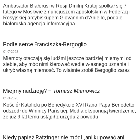
Ambasador Białorusi w Rosji Dmitrij Krutoj spotkał się 7
lutego w Moskwie z nuncjuszem apostolskim w Federacji
Rosyjskiej arcybiskupem Giovannim d’Aniello, podaje
białoruska agencja informacyjna
Podłe serce Franciszka-Bergoglio
01-7-2023
Miernoty otaczają się ludźmi jeszcze bardziej miernymi od
siebie, aby móc nimi kierować wedle własnego uznania i
ukryć własną mierność. To właśnie zrobił Bergoglio zaraz
Miejmy nadzieję? –
Tomasz Mianowicz
01-3-2023
Kościół Katolicki po Benedykcie XVI Rano Papa Benedetto
odszedł do Winnicy Pańskiej. Media eksponują twierdzenie,
że już 9 lat temu ustąpił z urzędu z powodu
Kiedy papież Ratzinger nie mógł „ani kupować ani