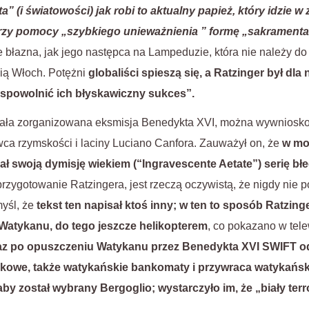
” (i światowości) jak robi to aktualny papież, który idzie 
przy pomocy „szybkiego unieważnienia ” formę „sakrament
ie błazna, jak jego następca na Lampeduzie, która nie należy d
cią Włoch. Potężni
globaliści spieszą się, a Ratzinger był dla
 spowolnić ich błyskawiczny sukces”.
stała zorganizowana eksmisja Benedykta XVI, można wywnios
ca rzymskości i laciny Luciano Canfora. Zauważył on, że
w mo
ał swoją dymisję wiekiem (“Ingravescente Aetate”) serię b
przygotowanie Ratzingera, jest rzeczą oczywistą, że nigdy nie p
myśl, że
tekst ten napisał ktoś inny; w ten to sposób Ratzin
Watykanu, do tego jeszcze helikopterem
, co pokazano w tel
araz po opuszczeniu Watykanu przez Benedykta XVI SWIFT 
nkowe, także watykańskie bankomaty i przywraca watykańs
by został wybrany Bergoglio; wystarczyło im, że „biały terr