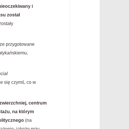
nieoczekiwany i
su został
zostały
brze przygotowane
atykańskiemu,
cial
je się czymś, co w
 zwierzchniej, centrum
tażu, na którym
litycznego
(na
ażenie, jakoże przy