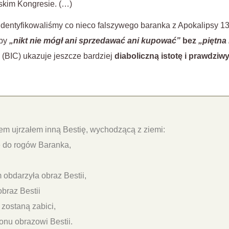
skim Kongresie. (…)
identyfikowaliśmy co nieco falszywego baranka z Apokalipsy 1
aby
„nikt nie mógł ani sprzedawać ani kupować”
bez
„piętna 
(BIC) ukazuje jeszcze bardziej
diaboliczną istotę i prawdziwy
em ujrzałem inną Bestię, wychodzącą z ziemi:
 do rogów Baranka,
 obdarzyła obraz Bestii,
obraz Bestii
 zostaną zabici,
onu obrazowi Bestii.