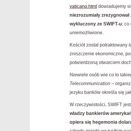
vaticano.html
dowiadujemy si
niezrozumiały zrezygnował
wykluczony ze SWIFT-u
; co
uniemożliwione.
Kościół został potraktowany t
zniszczenie ekonomiczne, p
potwierdzoną otwarciem doch
Niewiele osób wie co to taki
Telecommunication
– organiz
jezyku banków określa się ja
W rzeczywistości, SWIFT jest
wladzy bankierów amerykańs
opiera się hegemonia dolar
szkodę przede wszystkim nas,