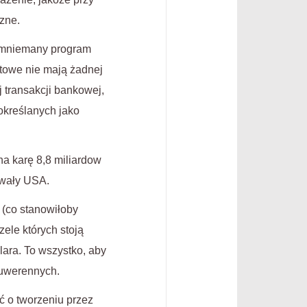
zne.
domniemany program
ytowe nie mają żadnej
 transakcji bankowej,
określanych jako
a karę 8,8 miliardow
owały USA.
 (co stanowiłoby
ele których stoją
lara. To wszystko, aby
suwerennych.
ć o tworzeniu przez