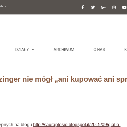
a
…
DZIAŁY
ARCHIWUM
O NAS
K
tzinger nie mógł „ani kupować ani 
tępnych na blogu
http://sauraplesio.blogspot.it/2015/09/giallo-