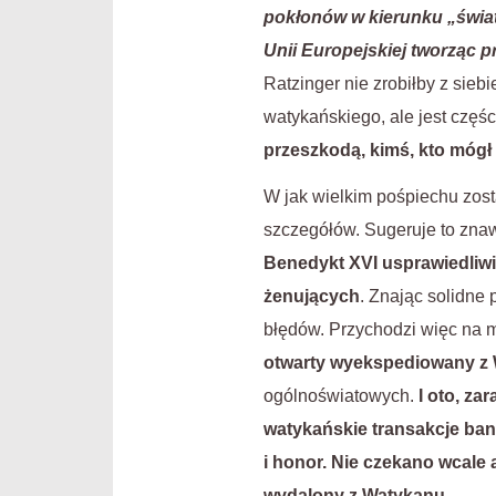
pokłonów w kierunku „świata
Unii Europejskiej tworząc 
Ratzinger nie zrobiłby z sieb
watykańskiego, ale jest częś
przeszkodą, kimś, kto mógł
W jak wielkim pośpiechu zo
szczegółów. Sugeruje to znaw
Benedykt XVI usprawiedliwi
żenujących
. Znając solidne 
błędów. Przychodzi więc na 
otwarty wyekspediowany z 
ogólnoświatowych.
I oto, z
watykańskie transakcje ba
i honor.
Nie czekano wcale a
wydalony z Watykanu
.