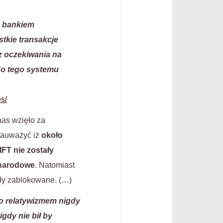
 z bankiem
tkie transakcje
z oczekiwania na
do tego systemu
s/
nas wzięło za
 zauważyć iż
około
IFT nie zostały
ynarodowe
. Natomiast
ały zablokowane. (…)
ko relatywizmem nigdy
gdy nie bił by