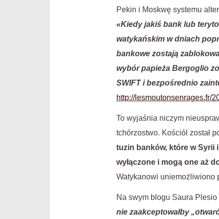
Pekin i Moskwę systemu alter
«Kiedy jakiś bank lub teryt
watykańskim w dniach poprz
bankowe zostają zablokowa
wybór papieża Bergoglio zo
SWIFT i bezpośrednio zaint
http://lesmoutonsenrages.fr/2
To wyjaśnia niczym nieuspraw
tchórzostwo. Kościól został p
tuzin banków, które w Syrii
wyłączone i mogą one aż do
Watykanowi uniemożliwiono pł
Na swym blogu Saura Plesio 
nie zaakceptowałby „otwarć