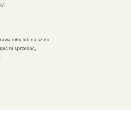
cy:
rawą rękę lub na czoło
upić ni sprzedać,
–
______________