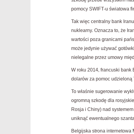
pomocy SWIFT-u światowa fina
Tak więc centralny bank Ira
nuklearny. Oznacza to, że Ira
wartości poza granicami pań
może jedynie używać gotówki 
nielegalne przez umowy mię
W roku 2014, francuski bank
dolarów za pomoc udzieloną 
To właśnie sugerowanie wyklu
ogromną szkodę dla rosyjskie
Rosja i Chiny) nad systemem 
uniknąć ewentualnego szant
Belgijska strona internetowa