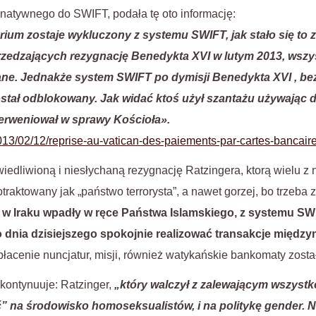
natywnego do SWIFT, podała tę oto informację:
orium zostaje wykluczony z systemu SWIFT, jak stało się to
edzających rezygnację Benedykta XVI w lutym 2013, wszys
ne. Jednakże system SWIFT po dymisji Benedykta XVI , be
stał odblokowany. Jak widać ktoś użył szantażu używając 
erweniował w sprawy Kościoła».
013/02/12/reprise-au-vatican-des-paiements-par-cartes-bancaire
iedliwioną i niesłychaną rezygnację Ratzingera, ktorą wielu z 
otraktowany jak „państwo terrorysta”, a nawet gorzej, bo trzeba
 i w Iraku wpadły w ręce Państwa Islamskiego, z systemu SW
 dnia dzisiejszego spokojnie realizować transakcje międz
acenie nuncjatur, misji, również watykańskie bankomaty zost
kontynuuje: Ratzinger,
„który walczył z zalewającym wszyst
” na środowisko homoseksualistów, i na politykę gender. Ni