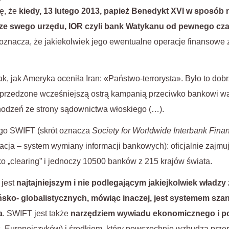
ę, że
kiedy, 13 lutego 2013, papież Benedykt XVI w sposób 
 ze swego urzędu, IOR czyli bank Watykanu od pewnego cza
 oznacza, że jakiekolwiek jego ewentualne operacje finansowe 
ak, jak Ameryka oceniła Iran: «Państwo-terrorysta». Było to do
oprzedzone wcześniejszą ostrą kampanią przeciwko bankowi w
odzeń ze strony sądownictwa włoskiego (…).
ego SWIFT (skrót oznacza
Society for Worldwide Interbank Finan
acja – system wymiany informacji bankowych): oficjalnie zajmu
ko „clearing” i jednoczy 10500 banków z 215 krajów świata.
 jest
najtajniejszym i nie podlegającym jakiejkolwiek władzy
ko- globalistycznych, mówiąc inaczej, jest systemem szan
a
. SWIFT jest także
narzędziem wywiadu ekonomicznego i po
 Europejczyków) i środkiem, który powszechnie wzbudza przer