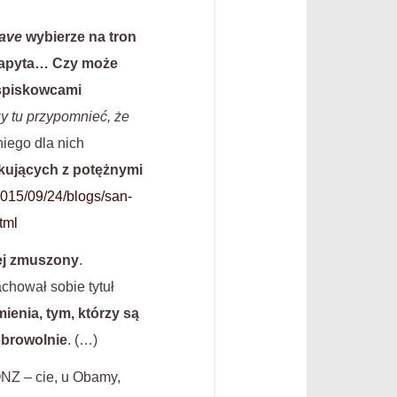
ave
wybierze na tron
 zapyta… Czy może
 spiskowcami
ży tu przypomnieć, że
iego dla nich
skujących z potężnymi
2015/09/24/blogs/san-
tml
iej zmuszony
.
chował sobie tytuł
ienia, tym, którzy są
obrowolnie
. (…)
ONZ – cie, u Obamy,