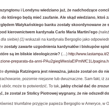
Waszyngtonu i Londynu wiedziano już, że nadchodzące
concl
 do którego będą mieć zaufanie. Ale skąd wiedziano, ktoś
względem Watykańskiego banku zostały skoordynowane ze
pod kierownictwem
kardynała Carlo Maria Martini’ego
(nale
dla siebie) (1)
wskazali na kardynała Bergoglio jako odpowiedn
 że
zostały zawarte uzgodnienia kardynałów i biskupów spi
które są im bliskie ideologicznie?
(…)
http://www.lastampa.it/
-elezione-preparata-da-anni-PAu2giegWwslaElPmNfC1L/pagina.h
 że
dymisja Ratzingera jest nieważna, jakoże został on do n
 zachowanie, pozornie niejasne lub dwuznaczne. Sam fakt, iż za
 ubiór, może to potwierdzić. To tak,
jakby chciał dać do zrozum
, że został ze Stolicy Piotrowej wygnany, że nie odszedł d
ównież triumfalne przyjęcie papieża Bergoglio w Ameryce, w 