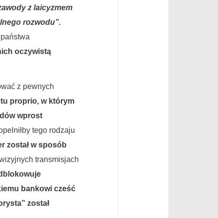
w zawody z laicyzmem
alnego rozwodu”.
o państwa
 nich oczywistą
kować z pewnych
tu proprio, w którym
łedów wprost
opelniłby tego rodzaju
ger został w sposób
ewizyjnych transmisjach
odblokowuje
kiemu bankowi cześć
orysta” został