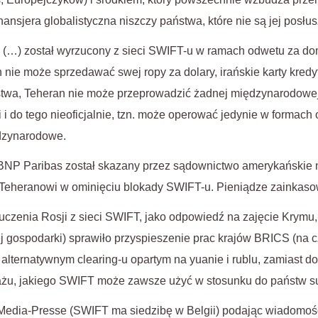
nsjera globalistyczna niszczy państwa, które nie są jej posłus
nu (…) został wyrzucony z sieci SWIFT-u w ramach odwetu za 
n nie może sprzedawać swej ropy za dolary, irańskie karty kred
stwa, Teheran nie może przeprowadzić żadnej międzynarodowej
i do tego nieoficjalnie, tzn. może operować jedynie w formach 
dzynarodowe.
 BNP Paribas został skazany przez sądownictwo amerykańskie n
Teheranowi w ominięciu blokady SWIFT-u. Pieniądze zainkas
czenia Rosji z sieci SWIFT, jako odpowiedź na zajęcie Krymu,
j gospodarki) sprawiło przyspieszenie prac krajów BRICS (na cz
alternatywnym clearing-u opartym na yuanie i rublu, zamiast do
ażu, jakiego SWIFT może zawsze użyć w stosunku do państw 
 Media-Presse (SWIFT ma siedzibę w Belgii) podając wiadomoś