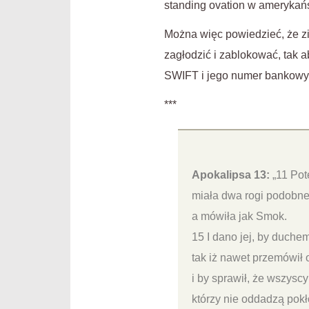
standing ovation w amerykań
Można więc powiedzieć, że z
zagłodzić i zablokować, tak 
SWIFT i jego numer bankowy 
***
Apokalipsa 13:
„11 Pot
miała dwa rogi podobne
a mówiła jak Smok.
15 I dano jej, by duchem
tak iż nawet przemówił 
i by sprawił, że wszyscy
którzy nie oddadzą pokł