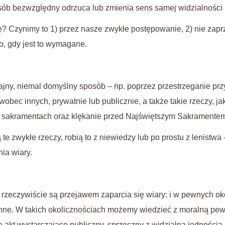
ób bezwzględny odrzuca lub zmienia sens samej widzialności 
 Czynimy to 1) przez nasze zwykłe postępowanie, 2) nie zaprz
o, gdy jest to wymagane.
ny, niemal domyślny sposób – np. poprzez przestrzeganie prz
wobec innych, prywatnie lub publicznie, a także takie rzeczy, j
 sakramentach oraz klękanie przed Najświętszym Sakramente
te zwykłe rzeczy, robią to z niewiedzy lub po prostu z lenistwa 
ia wiary.
 rzeczywiście są przejawem zaparcia się wiary: i w pewnych o
onne. W takich okolicznościach możemy wiedzieć z moralną pe
t to akt wystarczająco publiczny, sprzeczny z widzialną jednością