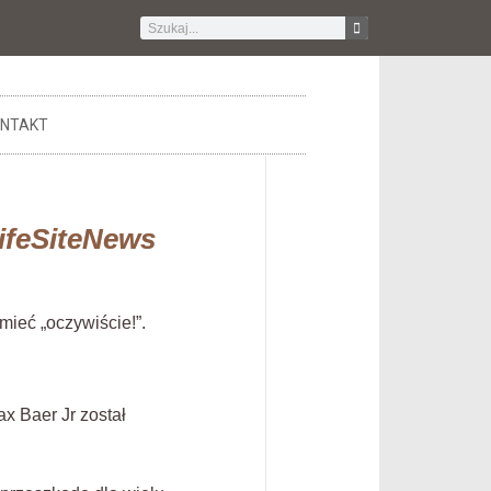
NTAKT
ifeSiteNews
mieć „oczywiście!”.
x Baer Jr został