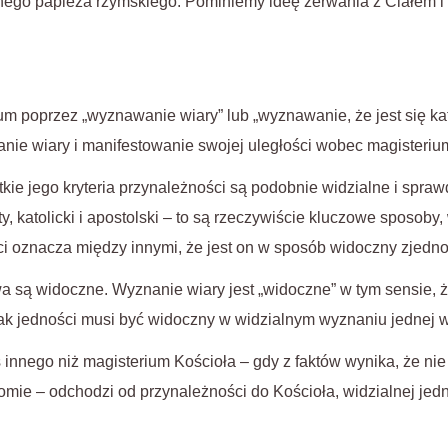
ego papieża rzymskiego. Pominiemy ideę zerwania z Ciałem i
ium poprzez „wyznawanie wiary” lub „wyznawanie, że jest się kat
nie wiary i manifestowanie swojej uległości wobec magisteriu
stkie jego kryteria przynależności są podobnie widzialne i spraw
, katolicki i apostolski – to są rzeczywiście kluczowe sposoby, 
i oznacza między innymi, że jest on w sposób widoczny zjedn
wa są widoczne. Wyznanie wiary jest „widoczne” w tym sensie, ż
k jedności musi być widoczny w widzialnym wyznaniu jednej w
ś innego niż magisterium Kościoła – gdy z faktów wynika, że ni
omie – odchodzi od przynależności do Kościoła, widzialnej jedno