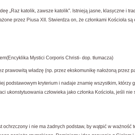
eę „Raz katolik, zawsze katolik”. Istnieją jasne, klasyczne i t
rażone przez Piusa XII. Stwierdza on, że członkami Kościoła są ci
m(Encyklika Mystici Corporis Christi- dop. tłumacza)
zez prawowitą władzę (np. przez ekskomunikę nałożoną przez p
ziej podstawowym kryterium i nadaje znamię wszystkim, którzy g
aci ukonstytuowania człowieka jako członka Kościoła, jeśli nie
t ochrzczony i nie ma żadnych podstaw, by wątpić w ważność te