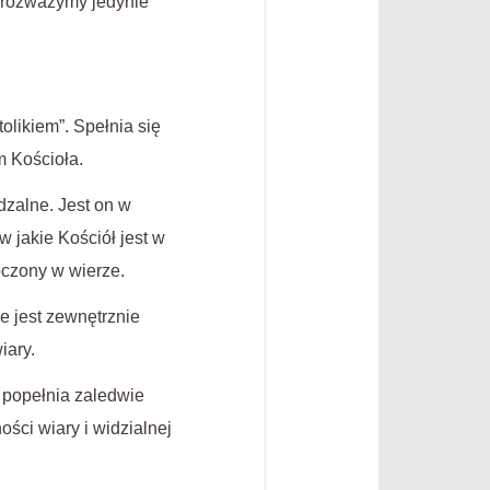
 rozważymy jedynie
olikiem”. Spełnia się
m Kościoła.
dzalne. Jest on w
w jakie Kościół jest w
oczony w wierze.
e jest zewnętrznie
iary.
e popełnia zaledwie
ści wiary i widzialnej