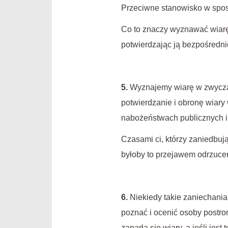
Przeciwne stanowisko w spos
Co to znaczy wyznawać wiarę?
potwierdzając ją bezpośredni
5.
Wyznajemy wiarę w zwyczaj
potwierdzanie i obronę wiary 
nabożeństwach publicznych i
Czasami ci, którzy zaniedbują 
byłoby to przejawem odrzucen
6.
Niekiedy takie zaniechania
poznać i ocenić osoby postr
zaparła się wiary, a jeśli jes