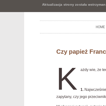
Aktualizacja strony została wstrzyman
HOME
Czy papież Franc
K
ażdy wie, że t
1.
Najwcześniej
zapytany, czy jego przeciwnik