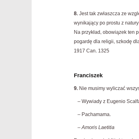
8.
Jest tak zwłaszcza ze wzg
wynikający po prostu z natu
Na przykład, obowiązek ten p
pogardę dla religii, szkodę dl
1917 Can. 1325
Franciszek
9.
Nie musimy wyliczać wszys
– Wywiady z Eugenio Scalfar
– Pachamama.
–
Amoris Laetitia