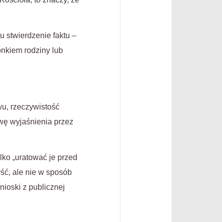
u stwierdzenie faktu –
nkiem rodziny lub
wu, rzeczywistość
wę wyjaśnienia przez
ko „uratować je przed
yść, ale nie w sposób
ioski z publicznej