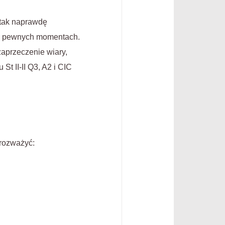
 tak naprawdę
 w pewnych momentach.
zaprzeczenie wiary,
St II-II Q3, A2 i CIC
rozważyć: