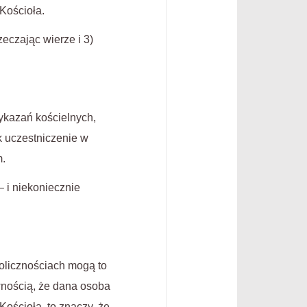
Kościoła.
eczając wierze i 3)
ykazań kościelnych,
ak uczestniczenie w
m.
– i niekoniecznie
kolicznościach mogą to
wnością, że dana osoba
 Kościoła, to znaczy, że