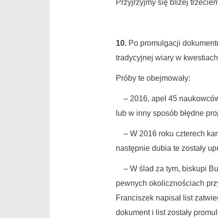
Przyjrzyjmy się bliżej trzecie
10.
Po promulgacji dokumentu 
tradycyjnej wiary w kwestia
Próby te obejmowały:
– 2016, apel 45 naukowców p
lub w inny sposób błędne pro
– W 2016 roku czterech kard
następnie dubia te zostały u
– W ślad za tym, biskupi Bue
pewnych okolicznościach prz
Franciszek napisał list zatwi
dokument i list zostały prom