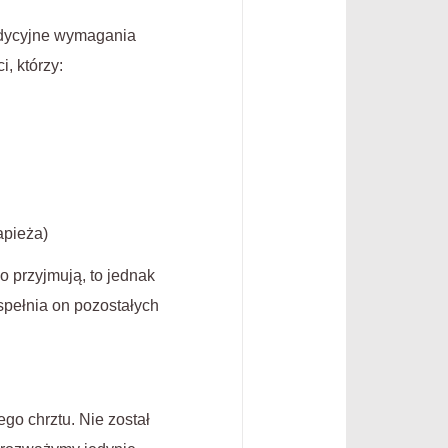
radycyjne wymagania
, którzy:
apieża)
o przyjmują, to jednak
 spełnia on pozostałych
go chrztu. Nie został