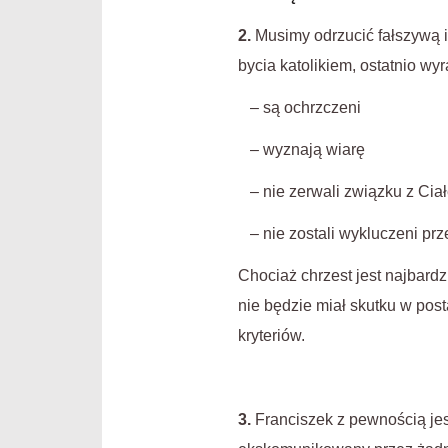
2.
Musimy odrzucić fałszywą id
bycia katolikiem, ostatnio wy
– są ochrzczeni
– wyznają wiarę
– nie zerwali związku z Ciałe
– nie zostali wykluczeni pr
Chociaż chrzest jest najbard
nie będzie miał skutku w post
kryteriów.
3.
Franciszek z pewnością jes