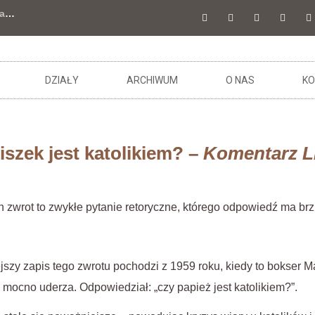
a
…
DZIAŁY
ARCHIWUM
O NAS
KO
iszek jest katolikiem? –
Komentarz L
en zwrot to zwykłe pytanie retoryczne, którego odpowiedź ma brz
szy zapis tego zwrotu pochodzi z 1959 roku, kiedy to bokser Ma
 mocno uderza. Odpowiedział: „czy papież jest katolikiem?”.