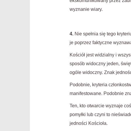
ekskomunikowany przez żadn
wyznanie wiary.
4.
Nie spełnia się tego kryter
je poprzez faktyczne wyznawa
Kościół jest widzialny i wszy
sposób widoczny jeden, święty
ogóle widoczny. Znak jednośc
Podobnie, kryteria członkost
manifestowane. Podobnie zna
Ten, kto otwarcie wyznaje co
pomyłki lub czyni to nieświad
jedności Kościoła.