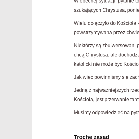
W obecnej sytuacji, pytanie t
szukających Chrystusa, poni
Wielu dołączyło do Kościoła k
powstrzymywana przez chwiej
Niektórzy są zbulwersowani p
chcą Chrystusa, ale dochodz
katolicki nie może być Kości
Jak więc powinniśmy się za
Jedną z najważniejszych rzec
Kościoła, jest przerwanie tam
Musimy odpowiedzieć na pytan
Trochę zasad