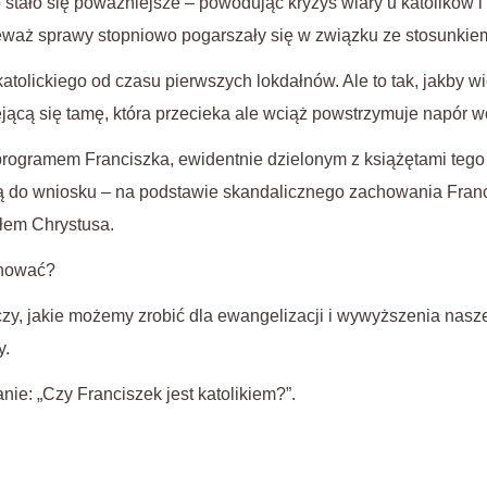
o stało się poważniejsze – powodując kryzys wiary u katolików i
eważ sprawy stopniowo pogarszały się w związku ze stosunki
atolickiego od czasu pierwszych lokdałnów. Ale to tak, jakby 
ącą się tamę, która przecieka ale wciąż powstrzymuje napór w
rogramem Franciszka, ewidentnie dzielonym z książętami tego ś
ą do wniosku – na podstawie skandalicznego zachowania Franc
ołem Chrystusa.
chować?
zy, jakie możemy zrobić dla ewangelizacji i wywyższenia nasze
y.
ie: „Czy Franciszek jest katolikiem?”.