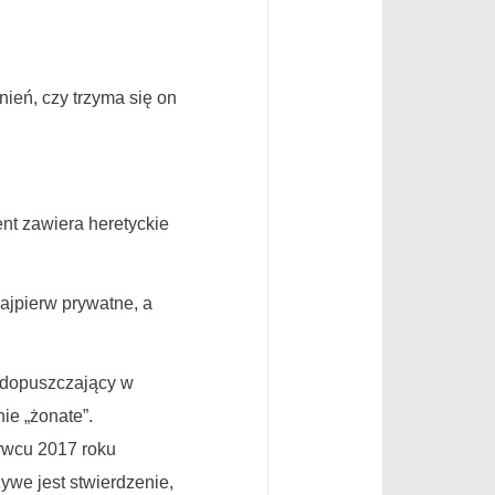
ień, czy trzyma się on
t zawiera heretyckie
jpierw prywatne, a
o dopuszczający w
ie „żonate”.
erwcu 2017 roku
ywe jest stwierdzenie,