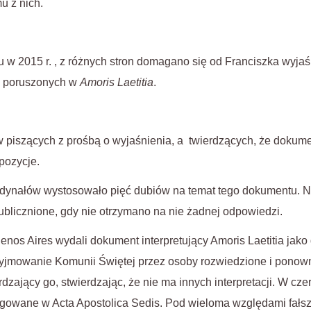
mu z nich.
w 2015 r. , z różnych stron domagano się od Franciszka wyjaśn
ch poruszonych w
Amoris Laetitia
.
iszących z prośbą o wyjaśnienia, a twierdzących, że dokumen
pozycje.
ynałów wystosowało pięć dubiów na temat tego dokumentu. Na
publicznione, gdy nie otrzymano na nie żadnej odpowiedzi.
nos Aires wydali dokument interpretujący Amoris Laetitia jak
yjmowanie Komunii Świętej przez osoby rozwiedzione i ponown
erdzający go, stwierdzając, że nie ma innych interpretacji. W cz
ulgowane w Acta Apostolica Sedis. Pod wieloma względami fałsz