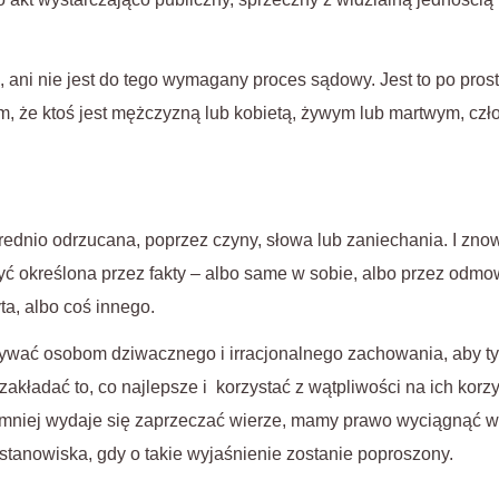
, ani nie jest do tego wymagany proces sądowy. Jest to po prost
 że ktoś jest mężczyzną lub kobietą, żywym lub martwym, czło
ednio odrzucana, poprzez czyny, słowa lub zaniechania. I zno
ć określona przez fakty – albo same w sobie, albo przez odmo
ta, albo coś innego.
wać osobom dziwacznego i irracjonalnego zachowania, aby tyl
kładać to, co najlepsze i korzystać z wątpliwości na ich korz
ajmniej wydaje się zaprzeczać wierze, mamy prawo wyciągnąć wn
tanowiska, gdy o takie wyjaśnienie zostanie poproszony.