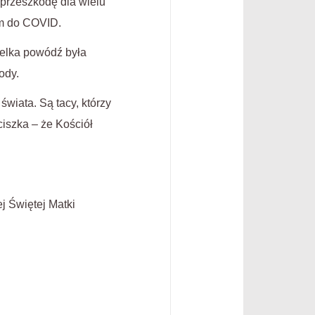
 przeszkodę dla wielu
em do COVID.
wielka powódź była
ody.
wiata. Są tacy, którzy
iszka – że Kościół
j Świętej Matki