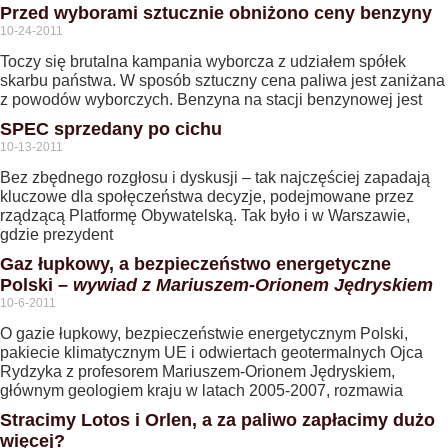
Przed wyborami sztucznie obniżono ceny benzyny
10-24-2011
Toczy się brutalna kampania wyborcza z udziałem spółek
skarbu państwa. W sposób sztuczny cena paliwa jest zaniżana
z powodów wyborczych. Benzyna na stacji benzynowej jest
SPEC sprzedany po cichu
10-13-2011
Bez zbędnego rozgłosu i dyskusji – tak najczęściej zapadają
kluczowe dla społęczeństwa decyzje, podejmowane przez
rządzącą Platformę Obywatelską. Tak było i w Warszawie,
gdzie prezydent
Gaz łupkowy, a bezpieczeństwo energetyczne
Polski –
wywiad z Mariuszem-Orionem Jędryskiem
10-6-2011
O gazie łupkowy, bezpieczeństwie energetycznym Polski,
pakiecie klimatycznym UE i odwiertach geotermalnych Ojca
Rydzyka z profesorem Mariuszem-Orionem Jędryskiem,
głównym geologiem kraju w latach 2005-2007, rozmawia
Stracimy Lotos i Orlen, a za paliwo zapłacimy dużo
więcej?