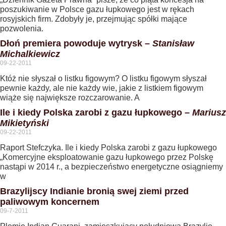
poszukiwanie w Polsce gazu łupkowego jest w rękach
rosyjskich firm. Zdobyły je, przejmując spółki mające
pozwolenia.
Dłoń premiera powoduje wytrysk –
Stanisław
Michalkiewicz
09-22-2011
Któż nie słyszał o listku figowym? O listku figowym słyszał
pewnie każdy, ale nie każdy wie, jakie z listkiem figowym
wiąże się największe rozczarowanie. A
Ile i kiedy Polska zarobi z gazu łupkowego –
Mariusz
Mikietyński
09-22-2011
Raport Stefczyka. Ile i kiedy Polska zarobi z gazu łupkowego
„Komercyjne eksploatowanie gazu łupkowego przez Polskę
nastąpi w 2014 r., a bezpieczeństwo energetyczne osiągniemy
w
Brazylijscy Indianie bronią swej ziemi przed
paliwowym koncernem
09-7-2011