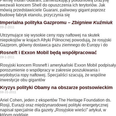
Plemię Indian Guarani, zamieszkujący południową Brazylię
wezwali koncern Shell do opuszczenia ich terytoriów. Jak
mówią przedstawiciele Guarani, paliwowy gigant poprzez
budowę fabryk etanolu, przyczynia się
Imperialna polityka Gazpromu –
Zbigniew Kuźmiuk
09-2-2011
Utrzymujące się wysokie ceny ropy naftowej na skutek
niepokojów w krajach Afryki Północnej powodują, że rosyjski
Gazprom, główny dostawca gazu ziemnego do Europy i do
Rosneft i Exxon Mobil będą współpracować
09-1-2011
Rosyjski koncern Rosneft i amerykański Exxon Mobil podpisały
porozumienie o współpracy w zakresie poszukiwania i
wydobycia ropy naftowej. Specjaliści szacują, że wspólne
inwestycje obu gigantów
Kryzys polityki Obamy na obszarze postsowieckim
08-31-2011
Ariel Cohen, jeden z ekspertów The Heritage Foundation ds.
Rosji, Eurazji oraz międzynarodowej polityki energetycznej
napisał specjalnie dla gazety „Rosyjskie wieści” artykuł, w
którym poddaje