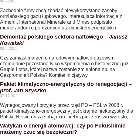
08-7-2011
Zachodnie firmy chcą zbadać niewykorzystane zasoby
ormiańskiego gazu łupkowego. Interesująca informacja z
Armenii. International Minerale and Mines podpisało
memorandum o porozumieniu z ministrem energetyki i
Demontaż polskiego sektora naftowego –
Janusz
Kowalski
08-5-2011
Czy zamiast marzeń o narodowym naftowo-gazowym
czempionie pozostaną tylko wspomnienia o historycznej już
Grupie Lotos, której nazwa zostanie zmieniona np. na
Gazpromnieft Polska? Komitet Inicjatywy
Pakiet klimatyczno-energetyczny do renegocjacji –
prof. Jan Szyszko
07-17-2011
Wynegocjowany i przyjęty przez rząd PO – PSL w 2008 r.
pakiet klimatyczno-energetyczny jest skrajnie niekorzystny dla
Polski. Niesie on za sobą m.in. niebezpieczeństwo wzrostu,
Watykan o energii atomowej: czy po Fukushimie
możemy czuć się bezpieczni?