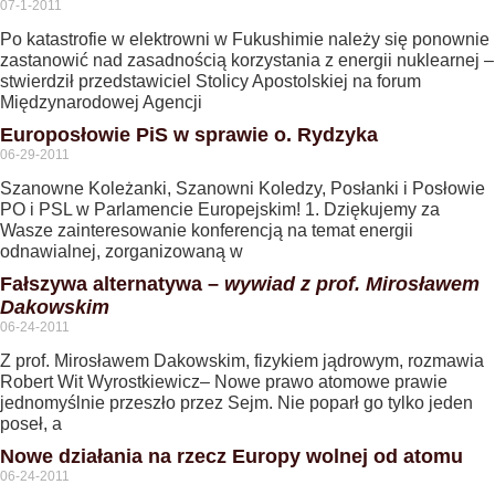
07-1-2011
Po katastrofie w elektrowni w Fukushimie należy się ponownie
zastanowić nad zasadnością korzystania z energii nuklearnej –
stwierdził przedstawiciel Stolicy Apostolskiej na forum
Międzynarodowej Agencji
Europosłowie PiS w sprawie o. Rydzyka
06-29-2011
Szanowne Koleżanki, Szanowni Koledzy, Posłanki i Posłowie
PO i PSL w Parlamencie Europejskim! 1. Dziękujemy za
Wasze zainteresowanie konferencją na temat energii
odnawialnej, zorganizowaną w
Fałszywa alternatywa –
wywiad z prof. Mirosławem
Dakowskim
06-24-2011
Z prof. Mirosławem Dakowskim, fizykiem jądrowym, rozmawia
Robert Wit Wyrostkiewicz– Nowe prawo atomowe prawie
jednomyślnie przeszło przez Sejm. Nie poparł go tylko jeden
poseł, a
Nowe działania na rzecz Europy wolnej od atomu
06-24-2011