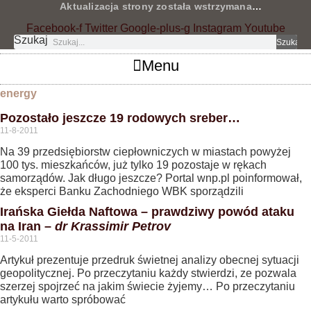
Przejdź
Aktualizacja strony została wstrzymana
…
do
Facebook-f
Twitter
Google-plus-g
Instagram
Youtube
treści
Szukaj
Szukaj
Menu
energy
Pozostało jeszcze 19 rodowych sreber…
11-8-2011
Na 39 przedsiębiorstw ciepłowniczych w miastach powyżej
100 tys. mieszkańców, już tylko 19 pozostaje w rękach
samorządów. Jak długo jeszcze? Portal wnp.pl poinformował,
że eksperci Banku Zachodniego WBK sporządzili
Irańska Giełda Naftowa – prawdziwy powód ataku
na Iran –
dr Krassimir Petrov
11-5-2011
Artykuł prezentuje przedruk świetnej analizy obecnej sytuacji
geopolitycznej. Po przeczytaniu każdy stwierdzi, ze pozwala
szerzej spojrzeć na jakim świecie żyjemy… Po przeczytaniu
artykułu warto spróbować