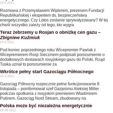
10-6-2011
Rozmowa z Przemysławem Wiplerem, prezesem Fundacji
Republikańskiej i ekspertem ds. bezpieczeństwa
energetycznego. Czy Lotos zostanie sprywatyzowany? W tej
chwili wszystko zależy od tego, kto wygra
Teraz żebrzemy u Rosjan o obniżkę cen gazu –
Zbigniew Kuźmiuk
10-5-2011
Pod koniec poprzedniego roku Wicepremier Pawlak z
Wicepremierem Rosji Sieczinem podpisali porozumienie o
dodatkowych dostawach rosyjskiego gazu do Polski. Rząd
Tuska uznał to porozumienie za
Wkrótce pełny start Gazociągu Północnego
10-3-2011
Gazociąg Północny rozpocznie pełne funkcjonowanie 8
listopada – poinformował szef Gazpromu Aleksiej Miller
podczas spotkania z rosyjskim premierem Władimirem
Putinem. Gazociąg Nord Stream, zbudowany na
Polska może być niezależna energetycznie
09-28-2011