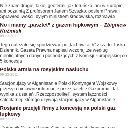
Nie znam drugiej takiej geotermii jak toruńska, ani w Europie,
ani poza nią Z profesorem Janem Szyszko, posłem Prawa i
Sprawiedliwości, byłym ministrem środowiska, rozmawia
No i mamy „pasztet” z gazem łupkowym –
Zbigniew
Kuźmiuk
09-23-2011
Tego należało się spodziewać po „fachowcach” z rządu Tuska.
Dziennik. Gazeta Prawna napisał wczoraj ,że według
nieoficjalnych danych pochodzących z Komisji Europejskiej co
5 koncesja
Polska armia na rosyjskim nasłuchu
09-23-2011
Stacjonujący w Afganistanie Polski Kontyngent Wojskowy
przesyła niejawne informacje przez satelitę Gazpromu. Jak
wynika z ustaleń „Rzeczpospolitej”, system łączności
satelitarnej, którego używają stacjonujący w Afganistanie
Rosjanie przejęli firmy z koncesją na polski gaz
łupkowy
09-22-2011
„Dziennik Gazeta Prawna” pisze, że co piąta koncesja na