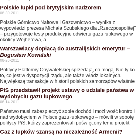
Polskie łupki pod brytyjskim nadzorem
08-30-2011
Polskie Górnictwo Naftowe i Gazownictwo – wynika z
wypowiedzi prezesa Michała Szubskiego dla „Rzeczpospolitej”
– przygotowuje testy produkcyjne odwiertu gazu łupkowego w
okolicy Wejherowa, a
Warszawiacy dopłacą do australijskich emerytur –
Bogusław Kowalski
08-26-2011
Politycy Platformy Obywatelskiej sprzedają, co mogą. Nie tylko
to, co jest w dyspozycji rządu, ale także władz lokalnych.
Największą transakcję w historii polskich samorządów właśnie
PiS przedstawił projekt ustawy o udziale państwa w
wydobyciu gazu łupkowego
08-14-2011
Państwo musi zabezpieczyć sobie dochód i możliwość kontroli
nad wydobyciem w Polsce gazu łupkowego – mówili w sobotę
politycy PiS, którzy zaprezentowali poświęcony temu projekt
Gaz z łupków szansą na niezależność Armenii?