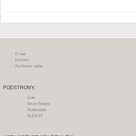
O nas
Kontakt
Archiwum wpłat
PODSTRONY:
Linki
Msze Święte
Multimedia
KLEKSY