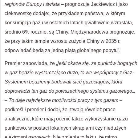
regionów Europy i świata
– prognozuje Jackiewicz i jako
ciekawostkę dodaje:, że przykładem państwa, w którym
konsumpcja gazu w ostatnich latach gwałtownie wzrastała,
średnio 6% rocznie, są Chiny. Międzynarodowa prognozuje,
że przy takim tempie wzrostu zużycia Chiny w 2035 r.
odpowiadać będą za jedną piątą globalnego popytu”.
Premier zapowiada, że „
jeśli okaże się, że punktów bogatych
w gaz będzie wystarczająco dużo, to we współpracy z Gaz-
Systemem będziemy budowali sieć gazociągów, która
doprowadzi ten gaz do powszechnego systemu gazowego
„.
–
To daje największe możliwości pracy z tym gazem
–
podkreślił premier i dodał, że „trwają również prace
analityczne, które mają ocenić także wykorzystanie gazu
punktowo, w postaci lokalnych skraplarni czy niedużych
elektrowni gazowych. Nie zmienia to faktu, że mimo