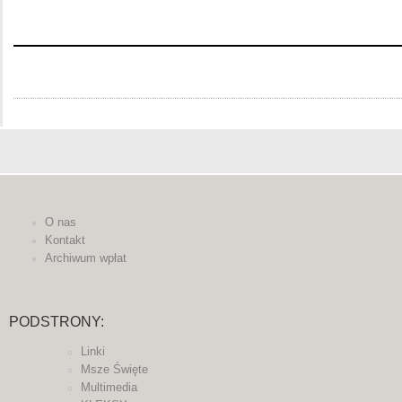
O nas
Kontakt
Archiwum wpłat
PODSTRONY:
Linki
Msze Święte
Multimedia