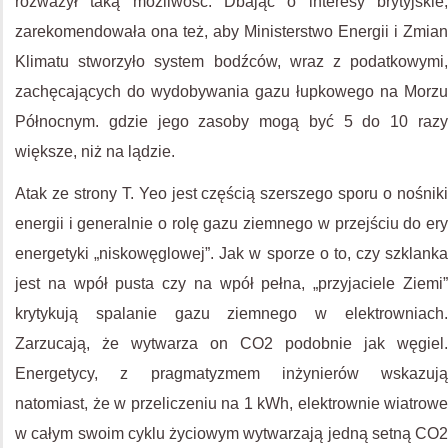
rozważył taką możliwość. Dbając o interesy brytyjskie,
zarekomendowała ona też, aby Ministerstwo Energii i Zmian
Klimatu stworzyło system bodźców, wraz z podatkowymi,
zachęcających do wydobywania gazu łupkowego na Morzu
Północnym. gdzie jego zasoby mogą być 5 do 10 razy
większe, niż na lądzie.
Atak ze strony T. Yeo jest częścią szerszego sporu o nośniki
energii i generalnie o rolę gazu ziemnego w przejściu do ery
energetyki „niskowęglowej”. Jak w sporze o to, czy szklanka
jest na wpół pusta czy na wpół pełna, „przyjaciele Ziemi”
krytykują spalanie gazu ziemnego w elektrowniach.
Zarzucają, że wytwarza on CO2 podobnie jak węgiel.
Energetycy, z pragmatyzmem inżynierów wskazują
natomiast, że w przeliczeniu na 1 kWh, elektrownie wiatrowe
w całym swoim cyklu życiowym wytwarzają jedną setną CO2