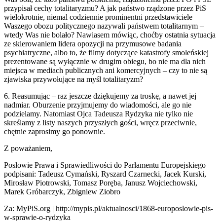
przypisał cechy totalitaryzmu? A jak państwo rządzone przez PiS
wielokrotnie, niemal codziennie prominentni przedstawiciele
Waszego obozu politycznego nazywali państwem totalitarnym –
wtedy Was nie bolało? Nawiasem mówiąc, choćby ostatnia sytuacja
ze skierowaniem lidera opozycji na przymusowe badania
psychiatryczne, albo to, że filmy dotyczące katastrofy smoleńskiej
prezentowane są wyłącznie w drugim obiegu, bo nie ma dla nich
miejsca w mediach publicznych ani komercyjnych – czy to nie są
zjawiska przywołujące na myśl totalitaryzm?
6. Reasumując – raz jeszcze dziękujemy za troskę, a nawet jej
nadmiar. Oburzenie przyjmujemy do wiadomości, ale go nie
podzielamy. Natomiast Ojca Tadeusza Rydzyka nie tylko nie
skreślamy z listy naszych przyszłych gości, wręcz przeciwnie,
chętnie zaprosimy go ponownie.
Z poważaniem,
Posłowie Prawa i Sprawiedliwości do Parlamentu Europejskiego
podpisani: Tadeusz Cymański, Ryszard Czarnecki, Jacek Kurski,
Mirosław Piotrowski, Tomasz Poręba, Janusz Wojciechowski,
Marek Gróbarczyk, Zbigniew Ziobro
Za: MyPiS.org | http://mypis.pl/aktualnosci/1868-europoslowie-pis-
w-sprawie-o-rydzyka