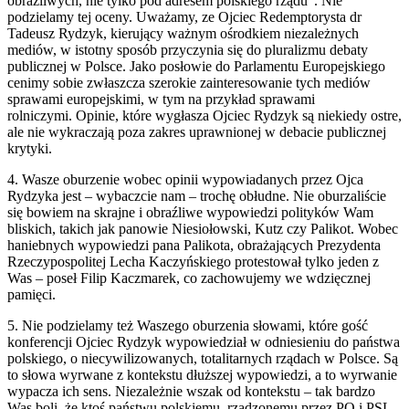
obraźliwych, nie tylko pod adresem polskiego rządu”. Nie
podzielamy tej oceny. Uważamy, ze Ojciec Redemptorysta dr
Tadeusz Rydzyk, kierujący ważnym ośrodkiem niezależnych
mediów, w istotny sposób przyczynia się do pluralizmu debaty
publicznej w Polsce. Jako posłowie do Parlamentu Europejskiego
cenimy sobie zwłaszcza szerokie zainteresowanie tych mediów
sprawami europejskimi, w tym na przykład sprawami
rolniczymi. Opinie, które wygłasza Ojciec Rydzyk są niekiedy ostre,
ale nie wykraczają poza zakres uprawnionej w debacie publicznej
krytyki.
4. Wasze oburzenie wobec opinii wypowiadanych przez Ojca
Rydzyka jest – wybaczcie nam – trochę obłudne. Nie oburzaliście
się bowiem na skrajne i obraźliwe wypowiedzi polityków Wam
bliskich, takich jak panowie Niesiołowski, Kutz czy Palikot. Wobec
haniebnych wypowiedzi pana Palikota, obrażających Prezydenta
Rzeczypospolitej Lecha Kaczyńskiego protestował tylko jeden z
Was – poseł Filip Kaczmarek, co zachowujemy we wdzięcznej
pamięci.
5. Nie podzielamy też Waszego oburzenia słowami, które gość
konferencji Ojciec Rydzyk wypowiedział w odniesieniu do państwa
polskiego, o niecywilizowanych, totalitarnych rządach w Polsce. Są
to słowa wyrwane z kontekstu dłuższej wypowiedzi, a to wyrwanie
wypacza ich sens. Niezależnie wszak od kontekstu – tak bardzo
Was boli, że ktoś państwu polskiemu, rządzonemu przez PO i PSL