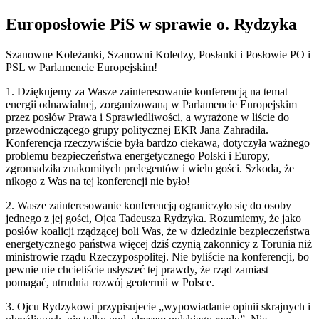
Europosłowie PiS w sprawie o. Rydzyka
Szanowne Koleżanki, Szanowni Koledzy, Posłanki i Posłowie PO i
PSL w Parlamencie Europejskim!
1. Dziękujemy za Wasze zainteresowanie konferencją na temat
energii odnawialnej, zorganizowaną w Parlamencie Europejskim
przez posłów Prawa i Sprawiedliwości, a wyrażone w liście do
przewodniczącego grupy politycznej EKR Jana Zahradila.
Konferencja rzeczywiście była bardzo ciekawa, dotyczyła ważnego
problemu bezpieczeństwa energetycznego Polski i Europy,
zgromadziła znakomitych prelegentów i wielu gości. Szkoda, że
nikogo z Was na tej konferencji nie było!
2. Wasze zainteresowanie konferencją ograniczyło się do osoby
jednego z jej gości, Ojca Tadeusza Rydzyka. Rozumiemy, że jako
posłów koalicji rządzącej boli Was, że w dziedzinie bezpieczeństwa
energetycznego państwa więcej dziś czynią zakonnicy z Torunia niż
ministrowie rządu Rzeczypospolitej. Nie byliście na konferencji, bo
pewnie nie chcieliście usłyszeć tej prawdy, że rząd zamiast
pomagać, utrudnia rozwój geotermii w Polsce.
3. Ojcu Rydzykowi przypisujecie „wypowiadanie opinii skrajnych i