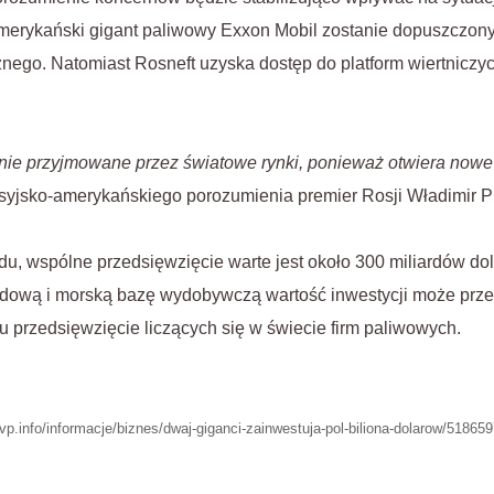
erykański gigant paliwowy Exxon Mobil zostanie dopuszczony
cznego. Natomiast Rosneft uzyska dostęp do platform wiertniczy
nie przyjmowane przez światowe rynki, ponieważ otwiera nowe
syjsko-amerykańskiego porozumienia premier Rosji Władimir Pu
du, wspólne przedsięwzięcie warte jest około 300 miliardów dol
ądową i morską bazę wydobywczą wartość inwestycji może prze
u przedsięwzięcie liczących się w świecie firm paliwowych.
/tvp.info/informacje/biznes/dwaj-giganci-zainwestuja-pol-biliona-dolarow/518659