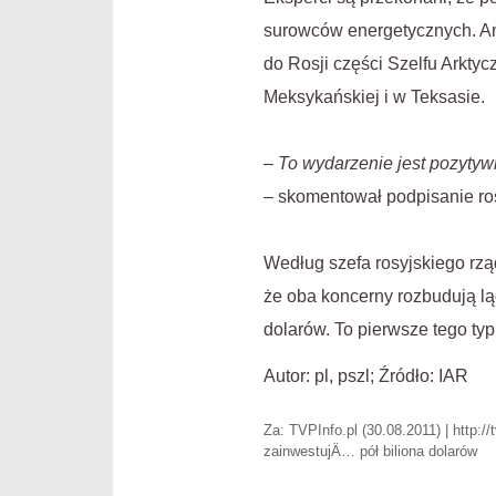
surowców energetycznych. Am
do Rosji części Szelfu Arkty
Meksykańskiej i w Teksasie.
–
To
wydarzenie
jest pozytyw
– skomentował podpisanie ro
Według szefa rosyjskiego rzą
że oba koncerny rozbudują l
dolarów. To pierwsze tego typ
Autor: pl, pszl; Źródło: IAR
Za: TVPInfo.pl (30.08.2011) | http:/
zainwestujÄ… pół biliona dolarów