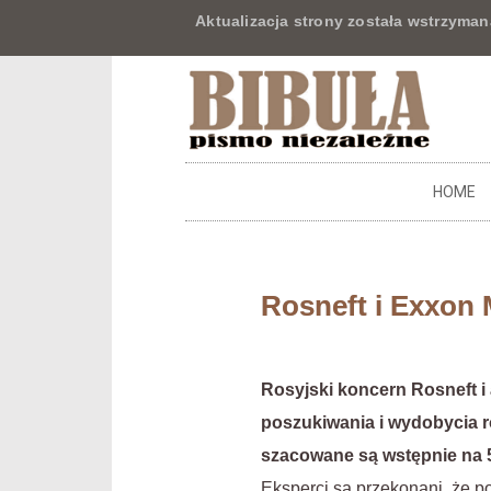
Aktualizacja strony została wstrzyman
HOME
Rosneft i Exxon
Rosyjski koncern Rosneft i
poszukiwania i wydobycia r
szacowane są wstępnie na 
Eksperci są przekonani, że p