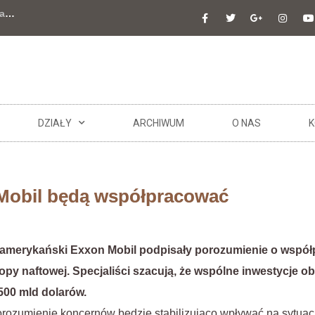
a
…
DZIAŁY
ARCHIWUM
O NAS
K
 Mobil będą współpracować
 amerykański Exxon Mobil podpisały porozumienie o współ
opy naftowej. Specjaliści szacują, że wspólne inwestycje o
500 mld dolarów.
orozumienie koncernów będzie stabilizująco wpływać na sytuac