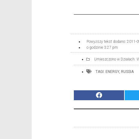
Powyższy tekst dodano:
2011-0
o godzinie
3:27 pm
Umieszczono w Działach:
W
TAGI:
ENERGY
,
RUSSIA