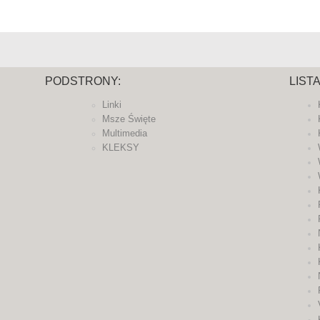
PODSTRONY:
LIST
Linki
Msze Święte
Multimedia
KLEKSY