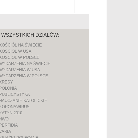
A WSZYSTKICH DZIAŁÓW:
KOŚCIÓŁ NA ŚWIECIE
KOŚCIÓŁ W USA
KOŚCIÓŁ W POLSCE
WYDARZENIA NA ŚWIECIE
WYDARZENIA W USA
WYDARZENIA W POLSCE
KRESY
POLONIA
PUBLICYSTYKA
NAUCZANIE KATOLICKIE
KORONAWIRUS
KATYN 2010
NWO
PERFIDIA
VARIA
KSIĄŻKI POLECANE