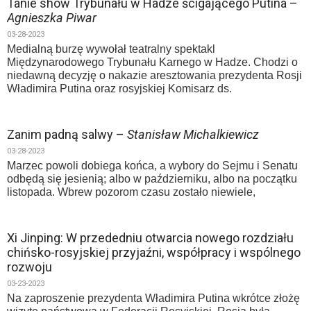
Tanie show Trybunału w Hadze ścigającego Putina –
Agnieszka Piwar
03-28-2023
Medialną burzę wywołał teatralny spektakl
Międzynarodowego Trybunału Karnego w Hadze. Chodzi o
niedawną decyzję o nakazie aresztowania prezydenta Rosji
Władimira Putina oraz rosyjskiej Komisarz ds.
Zanim padną salwy –
Stanisław Michalkiewicz
03-28-2023
Marzec powoli dobiega końca, a wybory do Sejmu i Senatu
odbędą się jesienią; albo w październiku, albo na początku
listopada. Wbrew pozorom czasu zostało niewiele,
Xi Jinping: W przededniu otwarcia nowego rozdziału
chińsko-rosyjskiej przyjaźni, współpracy i wspólnego
rozwoju
03-23-2023
Na zaproszenie prezydenta Władimira Putina wkrótce złożę