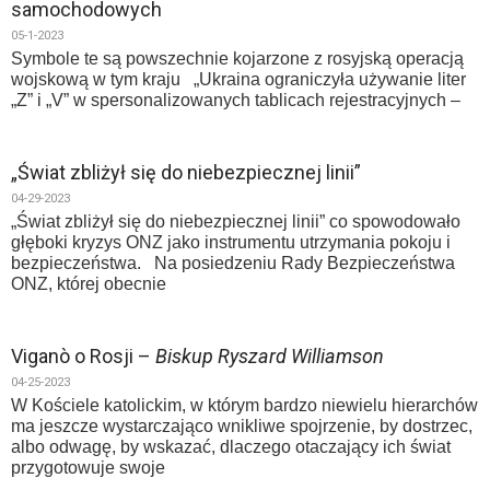
samochodowych
05-1-2023
Symbole te są powszechnie kojarzone z rosyjską operacją
wojskową w tym kraju „Ukraina ograniczyła używanie liter
„Z” i „V” w spersonalizowanych tablicach rejestracyjnych –
„Świat zbliżył się do niebezpiecznej linii”
04-29-2023
„Świat zbliżył się do niebezpiecznej linii” co spowodowało
głęboki kryzys ONZ jako instrumentu utrzymania pokoju i
bezpieczeństwa. Na posiedzeniu Rady Bezpieczeństwa
ONZ, której obecnie
Viganò o Rosji –
Biskup Ryszard Williamson
04-25-2023
W Kościele katolickim, w którym bardzo niewielu hierarchów
ma jeszcze wystarczająco wnikliwe spojrzenie, by dostrzec,
albo odwagę, by wskazać, dlaczego otaczający ich świat
przygotowuje swoje