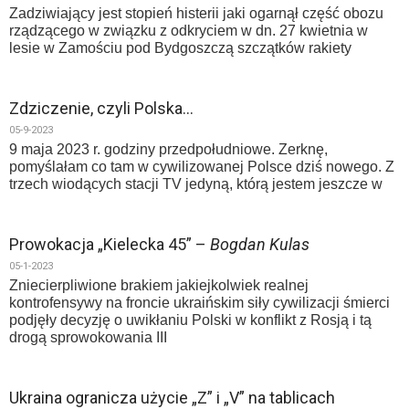
Zadziwiający jest stopień histerii jaki ogarnął część obozu
rządzącego w związku z odkryciem w dn. 27 kwietnia w
lesie w Zamościu pod Bydgoszczą szczątków rakiety
Zdziczenie, czyli Polska…
05-9-2023
9 maja 2023 r. godziny przedpołudniowe. Zerknę,
pomyślałam co tam w cywilizowanej Polsce dziś nowego. Z
trzech wiodących stacji TV jedyną, którą jestem jeszcze w
Prowokacja „Kielecka 45” –
Bogdan Kulas
05-1-2023
Zniecierpliwione brakiem jakiejkolwiek realnej
kontrofensywy na froncie ukraińskim siły cywilizacji śmierci
podjęły decyzję o uwikłaniu Polski w konflikt z Rosją i tą
drogą sprowokowania III
Ukraina ogranicza użycie „Z” i „V” na tablicach