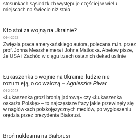
stosunkach sąsiedzkich występuje częściej w wielu
miejscach na świecie niż stała
Kto stoi za wojną na Ukrainie?
04-4-2023
Zwięzła praca amerykańskiego autora, polecana m.in. przez
prof. Johna Mearsheimera i Johna Matlocka. Abelow pisze,
że USA i Zachód w ciągu trzech ostatnich dekad usilnie
Łukaszenka o wojnie na Ukrainie: ludzie nie
rozumieją, o co walczą –
Agnieszka Piwar
04-2-2023
«Łukaszenka grozi bronią jądrową» czy «Łukaszenka
oskarża Polskę» – to najczęstsze frazy jakie przewinęły się
w nagłówkach polskojęzycznych mediów, po wygłoszeniu
orędzia przez prezydenta Białorusi.
Broń nuklearna na Białorusi