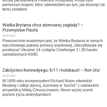
wizytę państwową w Federacji Rosyjskiej. Rosja była
pierwszym krajem, który odwiedziłem po tym, jak dziesięć lat
temu zostałem
Wielka Brytania chce atomowej zagłady? –
Przemysław Piasta
03-23-2023
Powszechnie wiadomym jest, że Wielka Brytania w ramach
styczniowego pakietu pomocy wojskowej, zdecydowała się
przekazać Ukrainie 14 czołgów Challenger 2 i 30 haubic
samobieżnych AS90.
Zabójstwo Kennedyego, 9/11 i holokaust –
Ron Unz
03-22-2023
W 1959 roku wiceprezydent Richard Nixon odwiedził
Moskwę i odbył słynną „rozmowę w kuchni” z radzieckim
przywódcą Nikitą Chruszczowem. Nixon wyżej ocenił
poziom życia amerykańskich