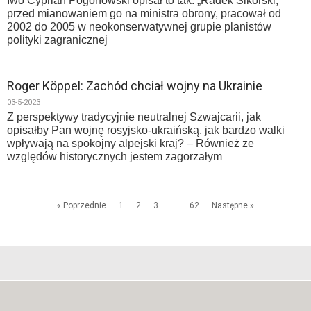
Iwo Cyprian Pogonowski opisał to tak: „Radek Sikorski,
przed mianowaniem go na ministra obrony, pracował od
2002 do 2005 w neokonserwatywnej grupie planistów
polityki zagranicznej
Roger Köppel: Zachód chciał wojny na Ukrainie
03-5-2023
Z perspektywy tradycyjnie neutralnej Szwajcarii, jak
opisałby Pan wojnę rosyjsko-ukraińską, jak bardzo walki
wpływają na spokojny alpejski kraj? – Również ze
względów historycznych jestem zagorzałym
« Poprzednie
1
2
3
…
62
Następne »