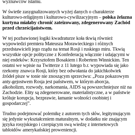
wyznawców islamu.
W świetle zasygnalizowanych wyżej danych o charakterze
kulturowo-religijnym i kulturowo-cywilizacyjnym –
polska żelazna
kurtyna miałaby chronić zateizowany, zdegenerowany Zachód
przed chrześcijaństwem.
W tej pozbawionej logiki kwadraturze koła tkwią również
wypowiedzi premiera Mateusza Morawieckiego i różnych
przedstawicieli jego rządu na temat Rosji i ruskiego miru. Tkwią
wszystkie opcje polityczne z Konfederacją włącznie i udającymi w
niej endeków: Krzysztofem Bosakiem i Robertem Winnickim. Ten
ostatni we wpisie na Twitterze z 11 lutego b.r. wypowiada się jako
rzekomy znawca Rosji, który bez odwołania do jakichkolwiek
źródeł pisze w tonie nie znoszącym sprzeciwu: „Poza pokazowym
anty-gejostwem Rosja jest państwem, w którym aborcja,
alkoholizm, rozwody, narkomania, AIDS są powszechniejsze niż na
Zachodzie. Elity są zdegenerowane, materialistyczne, a w państwie
króluje korupcja, bezprawie, łamanie wolności osobistej i
gospodarczej”.
Trudno podejmować polemikę z autorem tych słów, legitymującym
się jedynie wykształceniem maturalnym, w dodatku nie znającym
języka rosyjskiego i czerpiącym swą wiedzę z internetowych
tabloidów amerykańskiej proweniencji.