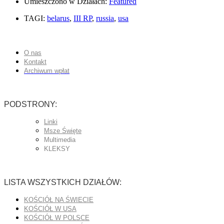
Umieszczono w Działach:
Featured
TAGI:
belarus
,
III RP
,
russia
,
usa
O nas
Kontakt
Archiwum wpłat
PODSTRONY:
Linki
Msze Święte
Multimedia
KLEKSY
LISTA WSZYSTKICH DZIAŁÓW:
KOŚCIÓŁ NA ŚWIECIE
KOŚCIÓŁ W USA
KOŚCIÓŁ W POLSCE