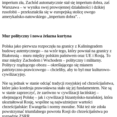
imperium zła, Zachód automatycznie stał się imperium dobra, zaś
Warszawa – w wyniku swej prowojennej działalności i dzikiej
rusofobii – przekształciła się w europejską stolicę owego
amerykańsko-natowskiego „imperium dobra”. .
Mur polityczny i nowa żelazna kurtyna
Polska jako pierwsza rozpoczęła na granicy z Kaliningradem
budowę autentycznego – na wzór tego, który powstał na granicy z
Białorusią – muru między polskim państwem oraz UE i Rosją. To
mur między Zachodem i Wschodem – polityczny i militarny.
Politycy rządzącego obozu – określającego się mianem
patriotyczno-prawicowego – chcieliby, aby to był mur kulturowo-
cywilizacyjny.
Nie są jednak w stanie odciąć tradycji rosyjskiej od chrześcijaństwa,
które jako konfesja prawosławna stało się jej fundamentem. Nie są
w stanie zaprzeczyć, że zarówno w cywilizacji łacińskiej –
obejmującej Polskę – jak i cywilizacji bizantyńsko-turańskiej, która
ukształtował Rosję, wspólne są najważniejsze wartości
chrześcijańskie: Ewangelia i normy moralne. Nikt też nie zdoła
powstrzymać triumfalnego powrotu Rosji do chrześcijaństwa po
rozpadzie ZSRR.