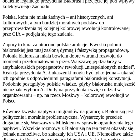
obalenie legalnego prezydenta Białorusi i przejęcie jej pod wpływy
kolektywnego Zachodu.
Polska, która nie miała żadnych – ani historycznych, ani
kulturowych, a tym bardziej moralnych podstaw do
przeprowadzenia tej kolejnej kolorowej rewolucji kontrolowanej
prze CIA – podjęła się tego zadania.
Zapory to kara za utracone polskie ambicje. Kwestia polonii
białoruskiej jest tutaj zasłoną dymną i fałszywką propagandową.
Polonia białoruska miała bowiem dobre warunki rozwoju do
momentu przeformatowania przez Warszawę jej działaczy w
antybiałoruskich propagatorów rewolucji „niespełnionych nadziei”.
Reakcja prezydenta A. Łukaszenki mogła być tylko jedna – ukarać
ich zgodnie z odpowiednimi paragrafami białoruskiej konstytucji.
Podobnie postąpiłyby polskie władze, gdyby białoruska mniejszość
nie uznała wyboru A. Dudy na prezydenta i wzięła udział w
organizowaniu – np. na rzecz Moskwy – kolorowej rewolucji w
Polsce.
Również kwestia napływu imigrantów na granicę z Białorusią jest
politycznie i moralnie problematyczna. Wystarczyło przecież
dogadanie się Warszawy z Mińskiem w sprawie ograniczenia tego
napływu. Wszelkie rozmowy z Białorusią na ten temat okazały się
jednak niemożliwe, bo zakazały ich USA i UE. Niemożliwe także
dlatego, że Polska nie uznaje nadal wyboru A. Łukaszenki na