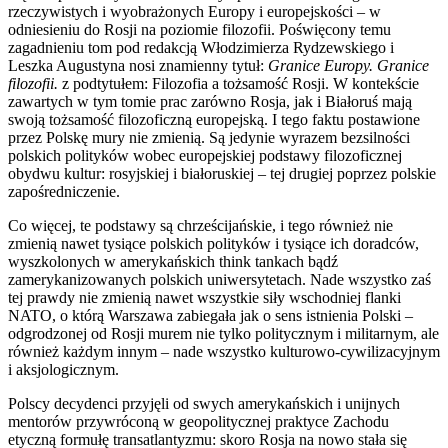
rzeczywistych i wyobrażonych Europy i europejskości – w
odniesieniu do Rosji na poziomie filozofii. Poświęcony temu
zagadnieniu tom pod redakcją Włodzimierza Rydzewskiego i
Leszka Augustyna nosi znamienny tytuł:
Granice Europy. Granice
filozofii.
z podtytułem: Filozofia a tożsamość Rosji. W kontekście
zawartych w tym tomie prac zarówno Rosja, jak i Białoruś mają
swoją tożsamość filozoficzną europejską. I tego faktu postawione
przez Polskę mury nie zmienią. Są jedynie wyrazem bezsilności
polskich polityków wobec europejskiej podstawy filozoficznej
obydwu kultur: rosyjskiej i białoruskiej – tej drugiej poprzez polskie
zapośredniczenie.
Co więcej, te podstawy są chrześcijańskie, i tego również nie
zmienią nawet tysiące polskich polityków i tysiące ich doradców,
wyszkolonych w amerykańskich think tankach bądź
zamerykanizowanych polskich uniwersytetach. Nade wszystko zaś
tej prawdy nie zmienią nawet wszystkie siły wschodniej flanki
NATO, o którą Warszawa zabiegała jak o sens istnienia Polski –
odgrodzonej od Rosji murem nie tylko politycznym i militarnym, ale
również każdym innym – nade wszystko kulturowo-cywilizacyjnym
i aksjologicznym.
Polscy decydenci przyjęli od swych amerykańskich i unijnych
mentorów przywróconą w geopolitycznej praktyce Zachodu
etyczną formułę transatlantyzmu: skoro Rosja na nowo stała się