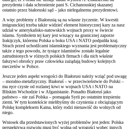
prezydenta i dała schronienie pani S. Cichanouskiej skazanej
ostatnio przez białoruski sąd – jako nielegalnemu prezydentowi.
A więc problemy z Białorusią są na własne życzenie. W kwestii
imigranckiej trzeba także widzieć element historycznej kary za nasz
udział w amerykańsko-natowskich wojnach proxy w świecie
islamu. Symbolem tej kary jest wiszący na granicznej zaporze
Irakijczyk, któremu Polska u boku USA i NATO podpaliła kraj.
Strach przed uchodźcami islamskiego wyznania jest problematyczny
także z tego powodu, że tysiące islamistów zostało legalnie
zatrudnionych w różnych polskich firmach i dla nich właśnie
fałszywi obrońcy praw człowieka zażądają budowy kolejnych
meczetów w Polsce.
Jeszcze jeden aspekt wrogości do Białorusi należy wziąć pod uwagę
– moralno-metafizyczny. Białoruś – w przeciwieństwie do Polski –
ma ręce czyste od rozlanej krwi w wojnach USA i NATO na
Bliskim Wschodzie i w Afganistanie. Ponadto Białoruś jako
państwo – nie zaś Polska – pomagała Syrii po ostatnim trzęsieniu
ziemi. W tym kontekście mielibyśmy do czynienia z obciążającym
Polskę kompleksem Kaina, który rodzi nienawiść do wolnych od
niego.
Wniosek dla przedstawionych wyżej problemów jest jeden: Polska
perspektywa rozwoju musi być wolna od wrogości wobec innych