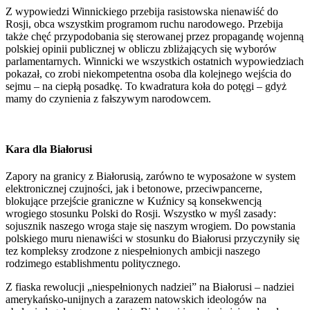
Z wypowiedzi Winnickiego przebija rasistowska nienawiść do
Rosji, obca wszystkim programom ruchu narodowego. Przebija
także chęć przypodobania się sterowanej przez propagandę wojenną
polskiej opinii publicznej w obliczu zbliżających się wyborów
parlamentarnych. Winnicki we wszystkich ostatnich wypowiedziach
pokazał, co zrobi niekompetentna osoba dla kolejnego wejścia do
sejmu – na ciepłą posadkę. To kwadratura koła do potęgi – gdyż
mamy do czynienia z fałszywym narodowcem.
Kara dla Białorusi
Zapory na granicy z Białorusią, zarówno te wyposażone w system
elektronicznej czujności, jak i betonowe, przeciwpancerne,
blokujące przejście graniczne w Kuźnicy są konsekwencją
wrogiego stosunku Polski do Rosji. Wszystko w myśl zasady:
sojusznik naszego wroga staje się naszym wrogiem. Do powstania
polskiego muru nienawiści w stosunku do Białorusi przyczyniły się
tez kompleksy zrodzone z niespełnionych ambicji naszego
rodzimego establishmentu politycznego.
Z fiaska rewolucji „niespełnionych nadziei” na Białorusi – nadziei
amerykańsko-unijnych a zarazem natowskich ideologów na