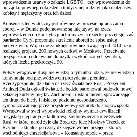
wprowadzeniu ustawy o zakazie LGBTQ+ czy wprowadzeniu do
porządku prawnego określenia tradycyjnej rodziny jako małżeństwa
kobiety i mężczyzny oraz ich dzieci.
Konsensus ten widoczny jest również w procesie ograniczania
aborcji – w Dumie podejmowane są inicjatywy na rzecz
wprowadzenia do konstytucji ochrony życia dziecka poczętego, zaś
patriarcha Cyryl proponuje skreślenie aborcji ze spisu usług
medycznych. Wojna nie zamknęła również trwającej od 2010 roku
realizację projektu 200 nowych cerkwi w Moskwie. Przeciwnie,
przyspieszono oddawanie do użytku wykończonych świątyń,
których liczba przekroczyła 90.
Polscy wrogowie Rosji nie wiedzą o tym albo udają, że nie wiedzą i
kontynuują pod przywództwem prezydenta i premiera
Rzeczypospolitej działania na rzecz świata bez Rosji. Prezydent
Andrzej Duda ogłosił światu, że będzie patronował budowie nowej
żelaznej kurtyny między Zachodem i ruskim mirem, sprowadzając
ten drugi do biedy i niskiego poziomu gospodarczego,
symbolizowanego przez przysłowiowy sznurek do snopowiązałki.
Wyrugował w swej wypowiedzi religijny wymiar cywilizacji
rosyjskiej i jej tradycje kulturową: średniowieczna ideę Świętej
Rusi, w której naród żyje dla Boga czy ideę Moskwy Trzeciego
Rzymu – aktualną po czasy dzisiejsze wobec przejęcia stolicy
wschodniego chrześcijaństwa – Konstantynopola – przez