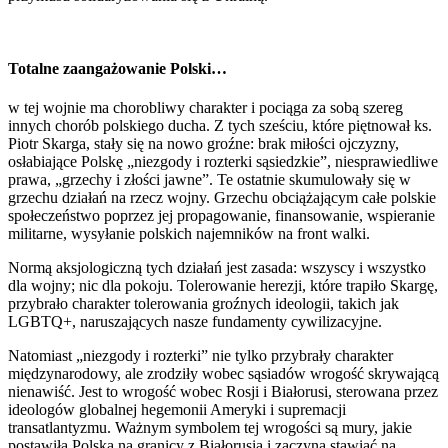
Totalne zaangażowanie Polski…
w tej wojnie ma chorobliwy charakter i pociąga za sobą szereg
innych chorób polskiego ducha. Z tych sześciu, które piętnował ks.
Piotr Skarga, stały się na nowo groźne: brak miłości ojczyzny,
osłabiające Polskę „niezgody i rozterki sąsiedzkie”, niesprawiedliwe
prawa, „grzechy i złości jawne”. Te ostatnie skumulowały się w
grzechu działań na rzecz wojny. Grzechu obciążającym całe polskie
społeczeństwo poprzez jej propagowanie, finansowanie, wspieranie
militarne, wysyłanie polskich najemników na front walki.
Normą aksjologiczną tych działań jest zasada: wszyscy i wszystko
dla wojny; nic dla pokoju. Tolerowanie herezji, które trapiło Skargę,
przybrało charakter tolerowania groźnych ideologii, takich jak
LGBTQ+, naruszających nasze fundamenty cywilizacyjne.
Natomiast „niezgody i rozterki” nie tylko przybrały charakter
międzynarodowy, ale zrodziły wobec sąsiadów wrogość skrywającą
nienawiść. Jest to wrogość wobec Rosji i Białorusi, sterowana przez
ideologów globalnej hegemonii Ameryki i supremacji
transatlantyzmu. Ważnym symbolem tej wrogości są mury, jakie
postawiła Polska na granicy z Białorusią i zaczyna stawiać na