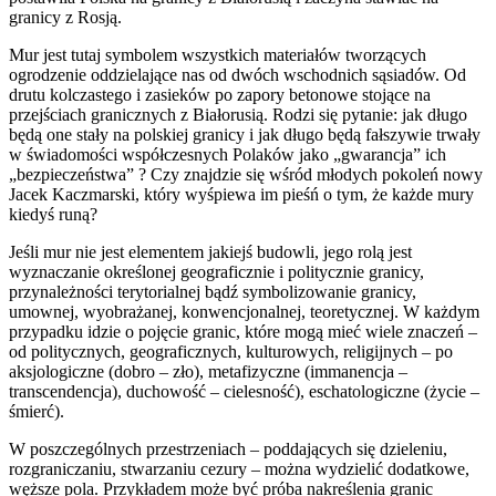
granicy z Rosją.
Mur jest tutaj symbolem wszystkich materiałów tworzących
ogrodzenie oddzielające nas od dwóch wschodnich sąsiadów. Od
drutu kolczastego i zasieków po zapory betonowe stojące na
przejściach granicznych z Białorusią. Rodzi się pytanie: jak długo
będą one stały na polskiej granicy i jak długo będą fałszywie trwały
w świadomości współczesnych Polaków jako „gwarancja” ich
„bezpieczeństwa” ? Czy znajdzie się wśród młodych pokoleń nowy
Jacek Kaczmarski, który wyśpiewa im pieśń o tym, że każde mury
kiedyś runą?
Jeśli mur nie jest elementem jakiejś budowli, jego rolą jest
wyznaczanie określonej geograficznie i politycznie granicy,
przynależności terytorialnej bądź symbolizowanie granicy,
umownej, wyobrażanej, konwencjonalnej, teoretycznej. W każdym
przypadku idzie o pojęcie granic, które mogą mieć wiele znaczeń –
od politycznych, geograficznych, kulturowych, religijnych – po
aksjologiczne (dobro – zło), metafizyczne (immanencja –
transcendencja), duchowość – cielesność), eschatologiczne (życie –
śmierć).
W poszczególnych przestrzeniach – poddających się dzieleniu,
rozgraniczaniu, stwarzaniu cezury – można wydzielić dodatkowe,
węższe pola. Przykładem może być próba nakreślenia granic