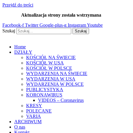
Przejdź do treści
Aktualizacja strony została wstrzymana
…
Facebook-f
Twitter
Google-plus-g
Instagram
Youtube
Szukaj
Szukaj
Home
DZIAŁY
KOŚCIÓŁ NA ŚWIECIE
KOŚCIÓŁ W USA
KOŚCIÓŁ W POLSCE
WYDARZENIA NA ŚWIECIE
WYDARZENIA W USA
WYDARZENIA W POLSCE
PUBLICYSTYKA
KORONAWIRUS
VIDEOS – Coronavirus
KRESY
POLECANE
VARIA
ARCHIWUM
O nas
Kontakt