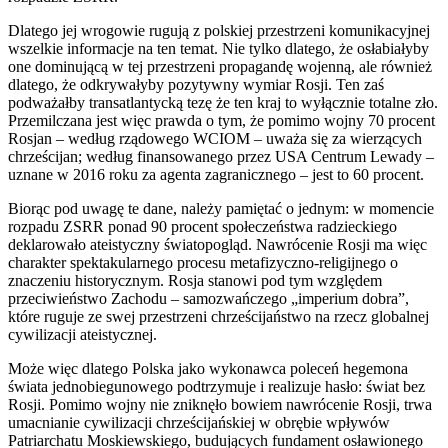
Dlatego jej wrogowie rugują z polskiej przestrzeni komunikacyjnej
wszelkie informacje na ten temat. Nie tylko dlatego, że osłabiałyby
one dominującą w tej przestrzeni propagandę wojenną, ale również
dlatego, że odkrywałyby pozytywny wymiar Rosji. Ten zaś
podważałby transatlantycką tezę że ten kraj to wyłącznie totalne zło.
Przemilczana jest więc prawda o tym, że pomimo wojny 70 procent
Rosjan – według rządowego WCIOM – uważa się za wierzących
chrześcijan; według finansowanego przez USA Centrum Lewady –
uznane w 2016 roku za agenta zagranicznego – jest to 60 procent.
Biorąc pod uwagę te dane, należy pamiętać o jednym: w momencie
rozpadu ZSRR ponad 90 procent społeczeństwa radzieckiego
deklarowało ateistyczny światopogląd. Nawrócenie Rosji ma więc
charakter spektakularnego procesu metafizyczno-religijnego o
znaczeniu historycznym. Rosja stanowi pod tym względem
przeciwieństwo Zachodu – samozwańczego „imperium dobra”,
które ruguje ze swej przestrzeni chrześcijaństwo na rzecz globalnej
cywilizacji ateistycznej.
Może więc dlatego Polska jako wykonawca poleceń hegemona
świata jednobiegunowego podtrzymuje i realizuje hasło: świat bez
Rosji. Pomimo wojny nie zniknęło bowiem nawrócenie Rosji, trwa
umacnianie cywilizacji chrześcijańskiej w obrębie wpływów
Patriarchatu Moskiewskiego, budujących fundament osławionego