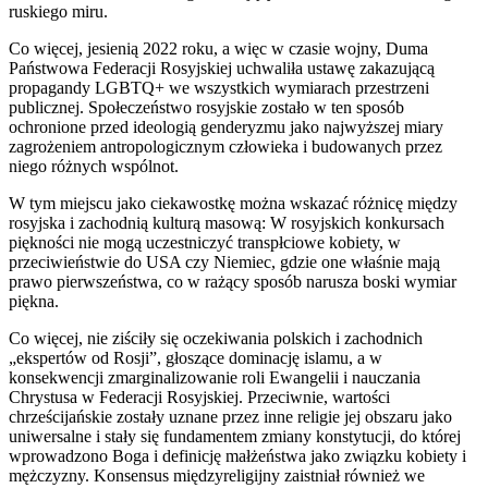
ruskiego miru.
Co więcej, jesienią 2022 roku, a więc w czasie wojny, Duma
Państwowa Federacji Rosyjskiej uchwaliła ustawę zakazującą
propagandy LGBTQ+ we wszystkich wymiarach przestrzeni
publicznej. Społeczeństwo rosyjskie zostało w ten sposób
ochronione przed ideologią genderyzmu jako najwyższej miary
zagrożeniem antropologicznym człowieka i budowanych przez
niego różnych wspólnot.
W tym miejscu jako ciekawostkę można wskazać różnicę między
rosyjska i zachodnią kulturą masową: W rosyjskich konkursach
piękności nie mogą uczestniczyć transpłciowe kobiety, w
przeciwieństwie do USA czy Niemiec, gdzie one właśnie mają
prawo pierwszeństwa, co w rażący sposób narusza boski wymiar
piękna.
Co więcej, nie ziściły się oczekiwania polskich i zachodnich
„ekspertów od Rosji”, głoszące dominację islamu, a w
konsekwencji zmarginalizowanie roli Ewangelii i nauczania
Chrystusa w Federacji Rosyjskiej. Przeciwnie, wartości
chrześcijańskie zostały uznane przez inne religie jej obszaru jako
uniwersalne i stały się fundamentem zmiany konstytucji, do której
wprowadzono Boga i definicję małżeństwa jako związku kobiety i
mężczyzny. Konsensus międzyreligijny zaistniał również we