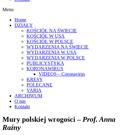
Menu
Home
DZIAŁY
KOŚCIÓŁ NA ŚWIECIE
KOŚCIÓŁ W USA
KOŚCIÓŁ W POLSCE
WYDARZENIA NA ŚWIECIE
WYDARZENIA W USA
WYDARZENIA W POLSCE
PUBLICYSTYKA
KORONAWIRUS
VIDEOS – Coronavirus
KRESY
POLECANE
VARIA
ARCHIWUM
O nas
Kontakt
Mury polskiej wrogości –
Prof. Anna
Raźny