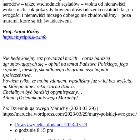
narodów – także wschodnich sąsiadów – wolna od nienawiści
wobec nich. Jak pokazały bowiem doświadczenia ostatnich lat, na
wrogości i nienawiści niczego dobrego nie zbudowaliśmy – poza
murami, które są ich świadectwem.
Prof. Anna Raźny
https://myslpolska.info
Nie będę kolejny raz powtarzał moich – coraz bardziej
ugruntowujących się – opinii na temat Państwa Polskiego, jego
rządów i, niestety, skundlonego do granic psychopatii
społeczeństwa.
Powiem tylko, że moim zdaniem, wpadliśmy już w lej bez wyjścia,
na którego dnie czeka czarna dziura.
Chciałbym być bardziej optymistyczny…
Admin [Dziennik gajowego Maruchy]
Za: Dziennik gajowego Maruchy (2023-03-29) |
https://marucha.wordpress.com/2023/03/29/mury-polskiej-wrogosci/
Powyższy tekst dodano:
2023-03-29
o godzinie
8:15 pm