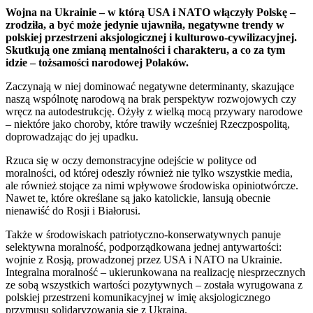
Wojna na Ukrainie – w którą USA i NATO włączyły Polskę –
zrodziła, a być może jedynie ujawniła, negatywne trendy w
polskiej przestrzeni aksjologicznej i kulturowo-cywilizacyjnej.
Skutkują one zmianą mentalności i charakteru, a co za tym
idzie – tożsamości narodowej Polaków.
Zaczynają w niej dominować negatywne determinanty, skazujące
naszą wspólnotę narodową na brak perspektyw rozwojowych czy
wręcz na autodestrukcję. Ożyły z wielką mocą przywary narodowe
– niektóre jako choroby, które trawiły wcześniej Rzeczpospolitą,
doprowadzając do jej upadku.
Rzuca się w oczy demonstracyjne odejście w polityce od
moralności, od której odeszły również nie tylko wszystkie media,
ale również stojące za nimi wpływowe środowiska opiniotwórcze.
Nawet te, które określane są jako katolickie, lansują obecnie
nienawiść do Rosji i Białorusi.
Także w środowiskach patriotyczno-konserwatywnych panuje
selektywna moralność, podporządkowana jednej antywartości:
wojnie z Rosją, prowadzonej przez USA i NATO na Ukrainie.
Integralna moralność – ukierunkowana na realizację niesprzecznych
ze sobą wszystkich wartości pozytywnych – została wyrugowana z
polskiej przestrzeni komunikacyjnej w imię aksjologicznego
przymusu solidaryzowania się z Ukrainą.