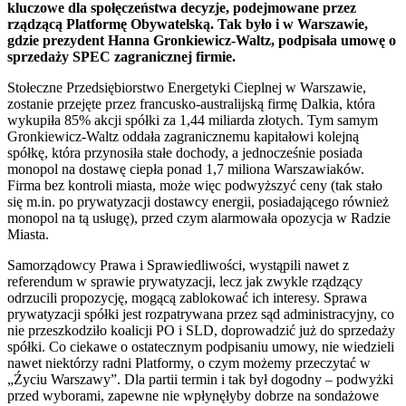
kluczowe dla społęczeństwa decyzje, podejmowane przez
rządzącą Platformę Obywatelską. Tak było i w Warszawie,
gdzie prezydent Hanna Gronkiewicz-Waltz, podpisała umowę o
sprzedaży SPEC zagranicznej firmie.
Stołeczne Przedsiębiorstwo Energetyki Cieplnej w Warszawie,
zostanie przejęte przez francusko-australijską firmę Dalkia, która
wykupiła 85% akcji spółki za 1,44 miliarda złotych. Tym samym
Gronkiewicz-Waltz oddała zagranicznemu kapitałowi kolejną
spółkę, która przynosiła stałe dochody, a jednocześnie posiada
monopol na dostawę ciepła ponad 1,7 miliona Warszawiaków.
Firma bez kontroli miasta, może więc podwyższyć ceny (tak stało
się m.in. po prywatyzacji dostawcy energii, posiadającego również
monopol na tą usługę), przed czym alarmowała opozycja w Radzie
Miasta.
Samorządowcy Prawa i Sprawiedliwości, wystąpili nawet z
referendum w sprawie prywatyzacji, lecz jak zwykle rządzący
odrzucili propozycję, mogącą zablokować ich interesy. Sprawa
prywatyzacji spółki jest rozpatrywana przez sąd administracyjny, co
nie przeszkodziło koalicji PO i SLD, doprowadzić już do sprzedaży
spółki. Co ciekawe o ostatecznym podpisaniu umowy, nie wiedzieli
nawet niektórzy radni Platformy, o czym możemy przeczytać w
„Źyciu Warszawy”. Dla partii termin i tak był dogodny – podwyżki
przed wyborami, zapewne nie wpłynęłyby dobrze na sondażowe