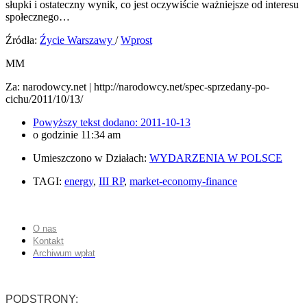
słupki i ostateczny wynik, co jest oczywiście ważniejsze od interesu
społecznego…
Źródła:
Źycie Warszawy
/
Wprost
MM
Za: narodowcy.net | http://narodowcy.net/spec-sprzedany-po-
cichu/2011/10/13/
Powyższy tekst dodano:
2011-10-13
o godzinie
11:34 am
Umieszczono w Działach:
WYDARZENIA W POLSCE
TAGI:
energy
,
III RP
,
market-economy-finance
O nas
Kontakt
Archiwum wpłat
PODSTRONY: