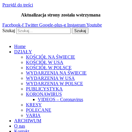
Przejdź do treści
Aktualizacja strony została wstrzymana
…
Facebook-f
Twitter
Google-plus-g
Instagram
Youtube
Szukaj
Szukaj
Home
DZIAŁY
KOŚCIÓŁ NA ŚWIECIE
KOŚCIÓŁ W USA
KOŚCIÓŁ W POLSCE
WYDARZENIA NA ŚWIECIE
WYDARZENIA W USA
WYDARZENIA W POLSCE
PUBLICYSTYKA
KORONAWIRUS
VIDEOS – Coronavirus
KRESY
POLECANE
VARIA
ARCHIWUM
O nas
Kontakt