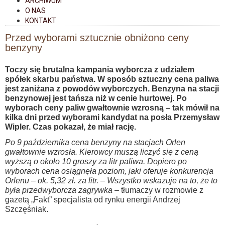
ARCHIWUM
O NAS
KONTAKT
Przed wyborami sztucznie obniżono ceny
benzyny
Toczy się brutalna kampania wyborcza z udziałem
spółek skarbu państwa. W sposób sztuczny cena paliwa
jest zaniżana z powodów wyborczych. Benzyna na stacji
benzynowej jest tańsza niż w cenie hurtowej. Po
wyborach ceny paliw gwałtownie wzrosną – tak mówił na
kilka dni przed wyborami kandydat na posła Przemysław
Wipler. Czas pokazał, że miał rację.
Po 9 października cena benzyny na stacjach Orlen
gwałtownie wzrosła. Kierowcy muszą liczyć się z ceną
wyższą o około 10 groszy za litr paliwa. Dopiero po
wyborach cena osiągnęła poziom, jaki oferuje konkurencja
Orlenu – ok. 5,32 zł. za litr. – Wszystko wskazuje na to, że to
była przedwyborcza zagrywka
– tłumaczy w rozmowie z
gazetą „Fakt” specjalista od rynku energii Andrzej
Szczęśniak.