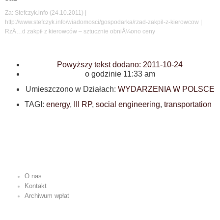
Za: Stefczyk.info (24.10.2011) |
http://www.stefczyk.info/wiadomosci/gospodarka/rzad-zakpil-z-kierowcow |
RzÄ…d zakpił z kierowców – sztucznie obniÅ¼ono ceny
Powyższy tekst dodano:
2011-10-24
o godzinie
11:33 am
Umieszczono w Działach:
WYDARZENIA W POLSCE
TAGI:
energy
,
III RP
,
social engineering
,
transportation
O nas
Kontakt
Archiwum wpłat