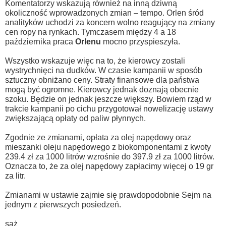
Komentatorzy wskazują również na inną dziwną
okoliczność wprowadzonych zmian – tempo. Orlen śród
analityków uchodzi za koncern wolno reagujący na zmiany
cen ropy na rynkach. Tymczasem między 4 a 18
października praca
Orlenu
mocno przyspieszyła.
Wszystko wskazuje więc na to, że kierowcy zostali
wystrychnięci na dudków. W czasie kampanii w sposób
sztuczny obniżano ceny. Straty finansowe dla państwa
mogą być ogromne. Kierowcy jednak doznają obecnie
szoku. Będzie on jednak jeszcze większy. Bowiem rząd w
trakcie kampanii po cichu przygotował nowelizację ustawy
zwiększającą opłaty od paliw płynnych.
Zgodnie ze zmianami, opłata za olej napędowy oraz
mieszanki oleju napędowego z biokomponentami z kwoty
239.4 zł za 1000 litrów wzrośnie do 397.9 zł za 1000 litrów.
Oznacza to, że za olej napędowy zapłacimy więcej o 19 gr
za litr.
Zmianami w ustawie zajmie się prawdopodobnie Sejm na
jednym z pierwszych posiedzeń.
saż