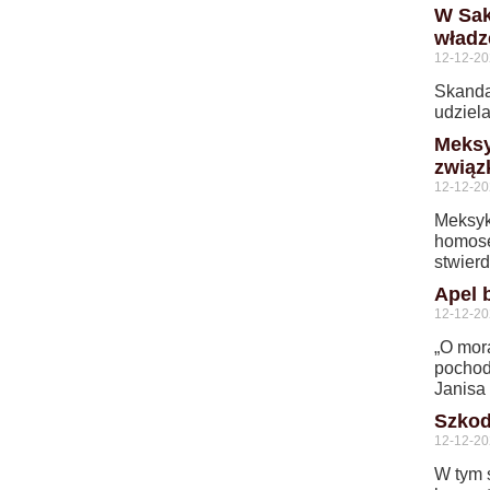
W Sak
władz
12-12-2
Skanda
udziela
Meksy
zwią
12-12-2
Meksyka
homose
stwier
Apel 
12-12-2
„O mor
pochod
Janisa
Szkod
12-12-2
W tym 