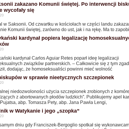
sonii zakazano Komunii świętej. Po interwencji bis
e wycofały się
020
l w Saksonii. Od czwartku w kościołach w części landu zakaza
nie Komunii świętej, zarówno do ust, jak i na rękę. Ma to zapob
kański kardynał popiera legalizację homoseksualny
zków
020
ński kardynał Carlos Aguiar Retes poparł ideę legalizacji
ksualnych związków partnerskich. – Całkowicie się z tym zga
dził, dodając, że homoseksualiści powinni mieć wolność
biskupów w sprawie nieetycznych szczepionek
020
alnej niedozwoloności użycia szczepionek zrobionych z komór
zących z abortowanych płodów ludzkich”. Publikujemy apel kar
 Pujatsa, abp. Tomasza Pety, abp. Jana Pawła Lengi,
nik w Watykanie i jego „szopka”
020
samym dniu gdy Franciszek-Bergoglio spotkał się wykonawcam