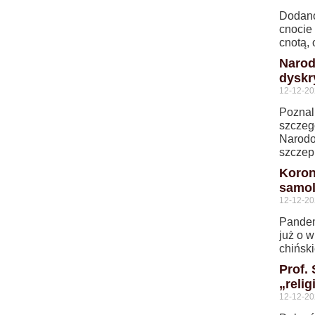
Dodano
cnocie 
cnotą, 
Narod
dyskr
12-12-2
Poznal
szczeg
Narodo
szczep
Koron
samol
12-12-2
Pandem
już o 
chiński
Prof.
„relig
12-12-2