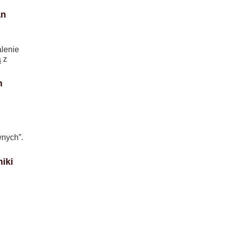
an
lenie
 z
m
wnych”.
iki