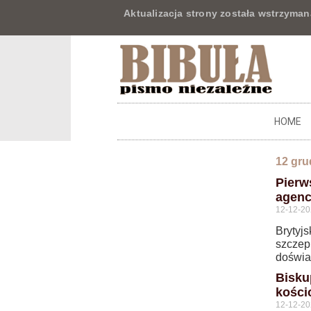
Aktualizacja strony została wstrzyman
HOME
12 gru
Pierw
agenc
12-12-2
Brytyj
szczep
doświa
Bisku
kości
12-12-2