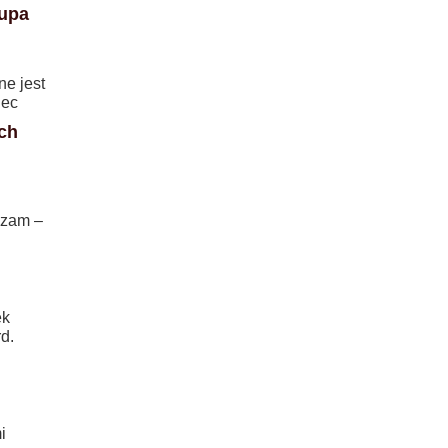
kupa
ne jest
iec
ch
dzam –
ek
d.
i