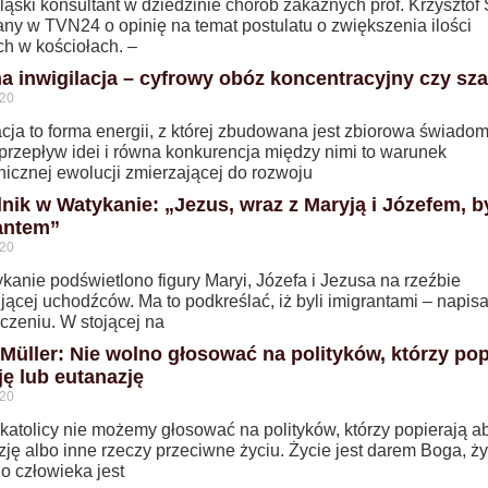
ląski konsultant w dziedzinie chorób zakaźnych prof. Krzysztof
any w TVN24 o opinię na temat postulatu o zwiększenia ilości
ch w kościołach. –
na inwigilacja – cyfrowy obóz koncentracyjny czy sz
020
cja to forma energii, z której zbudowana jest zbiorowa świado
przepływ idei i równa konkurencja między nimi to warunek
nicznej ewolucji zmierzającej do rozwoju
nik w Watykanie: „Jezus, wraz z Maryją i Józefem, b
antem”
020
kanie podświetlono figury Maryi, Józefa i Jezusa na rzeźbie
jącej uchodźców. Ma to podkreślać, iż byli imigrantami – napis
czeniu. W stojącej na
 Müller: Nie wolno głosować na polityków, którzy pop
ję lub eutanazję
020
katolicy nie możemy głosować na polityków, którzy popierają ab
ję albo inne rzeczy przeciwne życiu. Życie jest darem Boga, ży
o człowieka jest