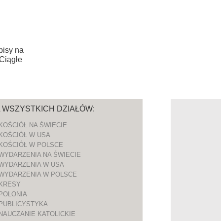
pisy na
 Ciągłe
A WSZYSTKICH DZIAŁÓW:
KOŚCIÓŁ NA ŚWIECIE
KOŚCIÓŁ W USA
KOŚCIÓŁ W POLSCE
WYDARZENIA NA ŚWIECIE
WYDARZENIA W USA
WYDARZENIA W POLSCE
KRESY
POLONIA
PUBLICYSTYKA
NAUCZANIE KATOLICKIE