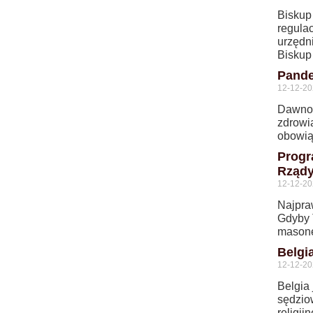
Biskup
regula
urzędn
Biskup
Pande
12-12-2
Dawno,
zdrowi
obowią
Progr
Rządy
12-12-2
Najpra
Gdyby 
masone
Belgia
12-12-2
Belgia 
sędzio
religij