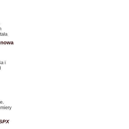
s
h
tała
 nowa
a i
ł
e.
emiery
SSPX