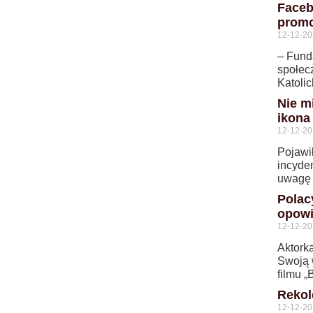
Faceb
promo
12-12-2
– Fund
społec
Katolic
Nie m
ikona
12-12-2
Pojawi
incyde
uwagę
Polac
opow
12-12-2
Aktork
Swoją 
filmu „
Rekol
12-12-2