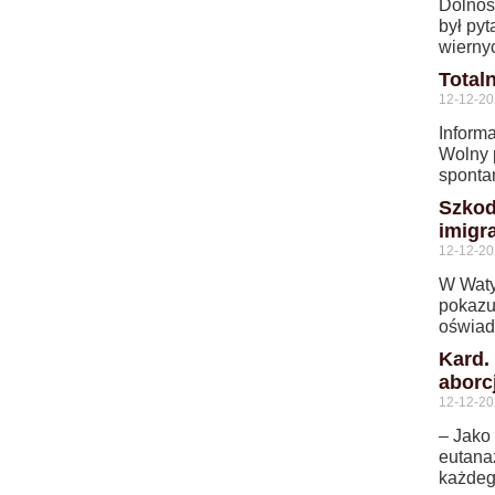
Dolnoś
był pyt
wierny
Total
12-12-2
Informa
Wolny 
sponta
Szkod
imigr
12-12-2
W Waty
pokazu
oświad
Kard.
aborc
12-12-2
– Jako 
eutanaz
każdeg