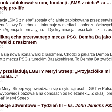
ook zablokował stronę fundacji ,,SMS z nieba” za …
cję pro-life
020
acja „SMS z nieba” została oficjalnie zablokowana przez serwi
znościowy Facebook – informuje w mediach społecznościowyc
ka Agencja Informacyjna. – Dyskryminacja treści katolickich zos
ilkną echa przerwanego meczu PSG. Demba Ba jako
 walki z rasizmem
020
ła się nowa ikona walki z rasizmem. Chodzi o piłkarza Demba B
nt z meczu PSG z tureckim Basaksehirem. To Demba Ba zwróci
y prześladują LGBT? Meryl Streep: „Przyjaciółka mi
iadała…”
020
a Meryl Streep wypowiedziała się o sytuacji osób LGBT w Polsc
wypowiedź bazowała na donosach od koleżanek… Z okazji pr
Bal” Meryl Streep
ekcje adwentowe – Tydzień III –
ks. John Jenkins F
020