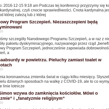
: 2016-12-15 9:18 am Podczas tej konferencji przyjrzymy się ko
kardynalnej, czyli cnocie sprawiedliwości. Cnota kardynalna jes
od której zależą lub z której
owy Program Szczepień. Niezaszczepieni będą
yminowani
020
iśmy szczegóły Narodowego Programu Szczepień, a w raz z n
óły pakietu dyskryminacyjnego, nazywanego przez rząd „benefi
wy Program Szczepień, jednocześnie zapowiada dobrowolnoś
ień, a
aabsurdy w powietrzu. Pieluchy zamiast toalet w
otach
020
ia koronawirusa zmieniła świat w ciągu kilku miesięcy. Słysze
wielu dziwnych sposobach na walkę z COVID-19, ale to co wymyś
e linie lotnicze
 Simon wzywa do zamknięcia kościołów. Mówi o
izmie” i „fanatyzmie religijnym”
020