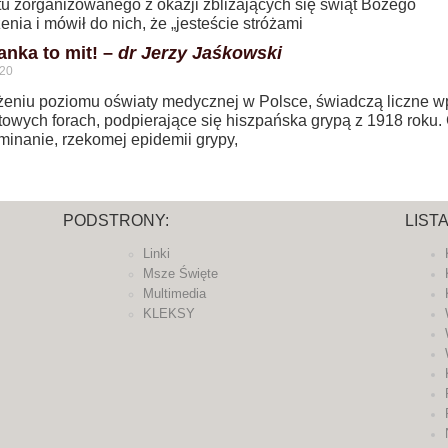
tu zorganizowanego z okazji zbliżających się świąt Bożego
nia i mówił do nich, że „jesteście stróżami
anka to mit! –
dr Jerzy Jaśkowski
020
żeniu poziomu oświaty medycznej w Polsce, świadczą liczne w
towych forach, podpierające się hiszpańska grypą z 1918 roku.
minanie, rzekomej epidemii grypy,
PODSTRONY:
LIST
Linki
Msze Święte
Multimedia
KLEKSY