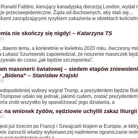
 Ronald Fabbro, kierujący kanadyjską diecezją London, wydał
cje przeciwepidemiczne. Żąda od duchownych, aby stali się…
ikami zarządzającymi ryzykiem zakażenia w obiektach kościeln
mia nie skończy się nigdy! –
Katarzyna TS
020
 dawno temu, a konkretnie w kwietniu 2020 roku, ówczesny min
a Łukasz Szumowski zapowiedział, że noszenie maseczek będ
zywało do czasu „jak będzie szczepionka”.
am masonerii światowej – siedem etapów zniewoleni
 „Bidena” –
Stanisław Krajski
020
wdopodobniej wybory wygrał Trump, a prezydentem będzie Bid
Trumpowi udało się jednak, jakimś cudem, zostać prezydentem
ria zrobi wszystko by sparaliżować jego działania, a
: na wniosek żydów, sędziowie uchylili zakaz liturgii
020
jest już trzecim po Francji i Szwajcarii krajem w Europie, w któ
wie zarzucili władzy wykonawczej nadmierne ograniczanie wol
nej pod pretekstem walki z