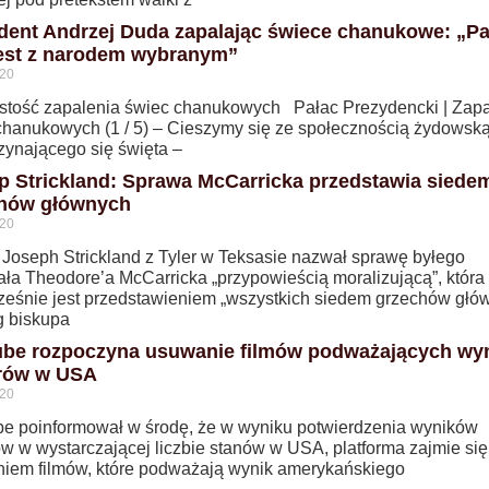
dent Andrzej Duda zapalając świece chanukowe: „P
est z narodem wybranym”
020
stość zapalenia świec chanukowych Pałac Prezydencki | Zapa
chanukowych (1 / 5) – Cieszymy się ze społecznością żydowską
zynającego się święta –
p Strickland: Sprawa McCarricka przedstawia siede
hów głównych
020
 Joseph Strickland z Tyler w Teksasie nazwał sprawę byłego
ała Theodore’a McCarricka „przypowieścią moralizującą”, która
ześnie jest przedstawieniem „wszystkich siedem grzechów głó
 biskupa
be rozpoczyna usuwanie filmów podważających wyn
rów w USA
020
e poinformował w środę, że w wyniku potwierdzenia wyników
w w wystarczającej liczbie stanów w USA, platforma zajmie się
iem filmów, które podważają wynik amerykańskiego