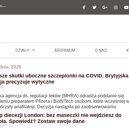
a
…
DZIAŁY
ARCHIWUM
O NAS
K
dnia, 2020
sze skutki uboczne szczepionki na COVID. Brytyjska
ja precyzuje wytyczne
020
ska agencja ds. regulacji leków (MHRA) odradza poddanie się
ieniu preparatem Pfizera i BioNTech osobom, które wcześniej w
dczyły anafilaksji. Decyzja nastąpiła po zaobserwowaniu
p diecezji London: bez maseczki nie wejdziesz do
oła. Spowiedź? Zostaw swoje dane
020