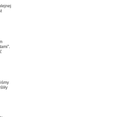
lejnej
t
im
tami”.
ć
liśmy
liły