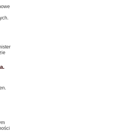
 nowe
ych.
ister
zie
a.
en.
rym
ności