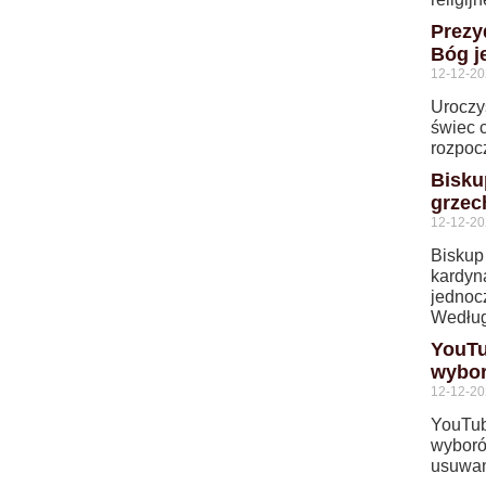
Prezy
Bóg j
12-12-2
Uroczy
świec 
rozpoc
Bisku
grzec
12-12-2
Biskup
kardyn
jednoc
Według
YouTu
wybo
12-12-2
YouTub
wyboró
usuwan