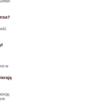
 Simon
ansa?
mość.
ył
ano w
ierają
orcję,
cie