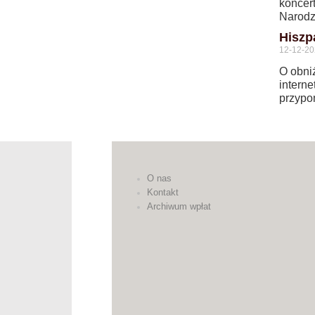
koncer
Narodze
Hiszp
12-12-2
O obni
interne
przypo
O nas
Kontakt
Archiwum wpłat