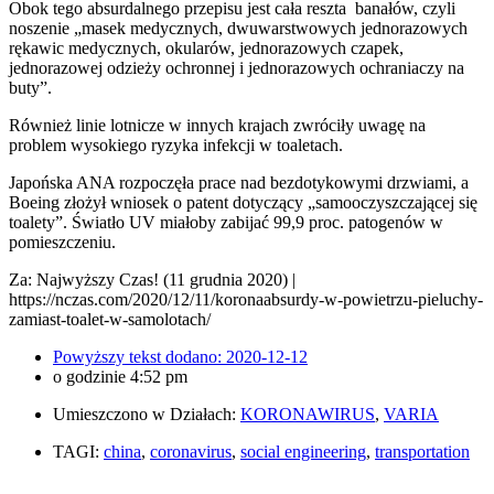
Obok tego absurdalnego przepisu jest cała reszta banałów, czyli
noszenie „masek medycznych, dwuwarstwowych jednorazowych
rękawic medycznych, okularów, jednorazowych czapek,
jednorazowej odzieży ochronnej i jednorazowych ochraniaczy na
buty”.
Również linie lotnicze w innych krajach zwróciły uwagę na
problem wysokiego ryzyka infekcji w toaletach.
Japońska ANA rozpoczęła prace nad bezdotykowymi drzwiami, a
Boeing złożył wniosek o patent dotyczący „samooczyszczającej się
toalety”. Światło UV miałoby zabijać 99,9 proc. patogenów w
pomieszczeniu.
Za: Najwyższy Czas! (11 grudnia 2020) |
https://nczas.com/2020/12/11/koronaabsurdy-w-powietrzu-pieluchy-
zamiast-toalet-w-samolotach/
Powyższy tekst dodano:
2020-12-12
o godzinie
4:52 pm
Umieszczono w Działach:
KORONAWIRUS
,
VARIA
TAGI:
china
,
coronavirus
,
social engineering
,
transportation