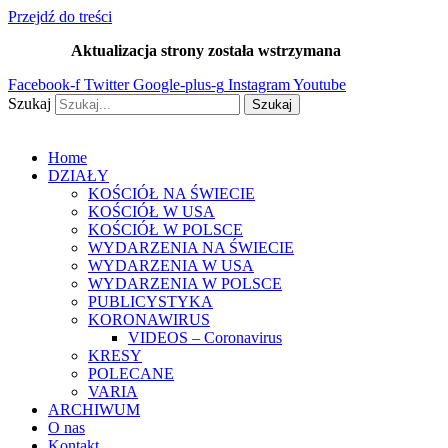
Przejdź do treści
Aktualizacja strony została wstrzymana
…
Facebook-f
Twitter
Google-plus-g
Instagram
Youtube
Szukaj
Szukaj
Home
DZIAŁY
KOŚCIÓŁ NA ŚWIECIE
KOŚCIÓŁ W USA
KOŚCIÓŁ W POLSCE
WYDARZENIA NA ŚWIECIE
WYDARZENIA W USA
WYDARZENIA W POLSCE
PUBLICYSTYKA
KORONAWIRUS
VIDEOS – Coronavirus
KRESY
POLECANE
VARIA
ARCHIWUM
O nas
Kontakt