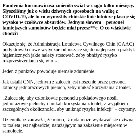
Pandemia koronawirusa zmieniła świat w ciągu kilku miesięcy.
Słyszeliśmy już o wielu dziwnych sposobach na walkę z
COVID-19, ale to co wymyśliły chińskie linie lotnicze plasuje się
wysoko w czołówce absurdów. Jednym słowem – personel
tamtejszych samolotów będzie miał przesr**e. O co właściwie
chodzi?
Okazuje się, że Administracja Lotnictwa Cywilnego Chin (CAAC)
podyktowała nowe wytyczne odnoszące się do najlepszych praktyk
higienicznych jakie należy stosować, żeby obniżyć ryzyko
rozprzestrzeniania się wirusa.
Jeden z punktów powoduje niemałe zdumienie.
Jak ustalił CNN, jednym z zaleceń jest noszenie przez personel
lotniczy jednorazowych pieluch, żeby unikać korzystania z toalet.
„Zaleca się, aby członkowie personelu pokładowego nosili
jednorazowe pieluchy i unikali korzystania z toalet, z wyjątkiem
szczególnych okoliczności, aby uniknąć ryzyka infekcji” – czytamy.
Dziennikarz zauważa, że mimo, iż rada może wydawać się dziwna,
to toaleta jest najbardziej narażającym na zakażenie miejscem w
samolocie.