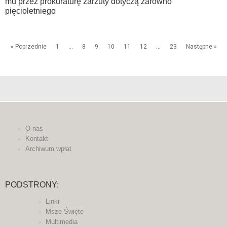
mu przez prokuraturę zarzuty dotyczą zarówno
pięcioletniego
« Poprzednie
1
…
8
9
10
11
12
…
23
Następne »
O nas
Kontakt
Archiwum wpłat
PODSTRONY:
Linki
Msze Święte
Multimedia