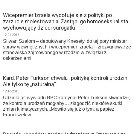
Wicepremier Izraela wycofuje się z polityki po
zarzucie molestowania. Zastąpi go homoseksualista
wychowujący dzieci surogatki
12-21-2015
Silwan Szalom – deputowany Knesety, do tej pory minister
spraw wewnętrznych i wicepremier Izraela – zrezygnował ze
stanowiska zajmowanego w rządzie w związku z
oskarżeniami
Kard. Peter Turkson chwali… politykę kontroli urodzin.
Ale tylko tę „naturalną”
12-10-2015
Udzielając wywiadu BBC kardynał Peter Turkson stwierdził,
że kontrola urodzeń mogłaby… złagodzić niektóre skutki
zmian klimatycznych. „Mówiło się już o tym, a papież
Franciszek w