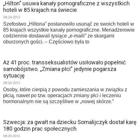
„Hilton” usuwa kanały pornograficzne z wszystkich
hoteli w 85 krajach na świecie
08-24-2015
Szefostwo „Hiltona” postanowiło usunąć ze swoich hoteli w
85 krajach wszystkie kanały pornograficzne. Menadżerowie
codziennie dostawali tysiące „e-maili” ze skargami
oburzonych gości. – Częściowo była to
Aż 41 proc. transseksualistów usiłowało popełnić
samobójstwo. „Zmiana płci” jedynie pogarsza
sytuację
08-24-2015
Osoby, które cierpią z powodu zamieszania w związku z
płcią, nawet po tzw. operacjach zmiany płci i leczeniu
hormonalnym nie są szczęśliwe w „nowej skórze.”
Szwecja: za gwałt na dziecku Somalijczyk dostał karę
180 godzin prac społecznych
08-20-2015