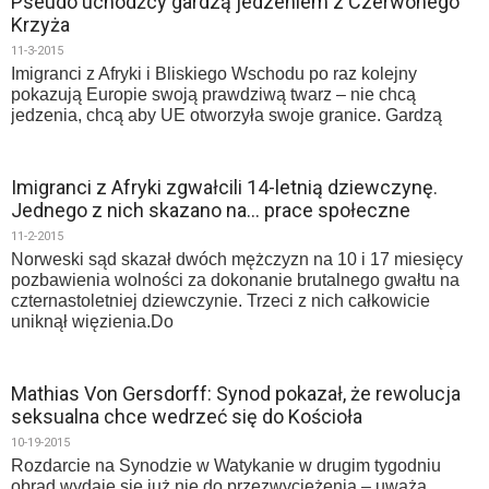
Pseudo uchodźcy gardzą jedzeniem z Czerwonego
Krzyża
11-3-2015
Imigranci z Afryki i Bliskiego Wschodu po raz kolejny
pokazują Europie swoją prawdziwą twarz – nie chcą
jedzenia, chcą aby UE otworzyła swoje granice. Gardzą
Imigranci z Afryki zgwałcili 14-letnią dziewczynę.
Jednego z nich skazano na… prace społeczne
11-2-2015
Norweski sąd skazał dwóch mężczyzn na 10 i 17 miesięcy
pozbawienia wolności za dokonanie brutalnego gwałtu na
czternastoletniej dziewczynie. Trzeci z nich całkowicie
uniknął więzienia.Do
Mathias Von Gersdorff: Synod pokazał, że rewolucja
seksualna chce wedrzeć się do Kościoła
10-19-2015
Rozdarcie na Synodzie w Watykanie w drugim tygodniu
obrad wydaje się już nie do przezwyciężenia – uważa