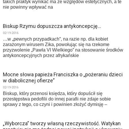
takich praktyk wynikać ma ze względów estetycznych, a te
nie powinny wpływać na
Biskup Rzymu dopuszcza antykoncepcję…
02-19-2016
…w „pewnych przypadkach”, na razie np. dla kobiet
zarażonym wirusem Zika, powołując się na rzekome
przyzwolenie „Pawła VI Wielkiego” na stosowanie środków
antykoncepcyjnych przez afrykańskie
Mocne słowa papieża Franciszka o „pożeraniu dzieci
w diabolicznej ofierze”
02-19-2016
Biskup, który przenosi księdza, który dopuścił się
przestępstwa pedofilii do innej parafii nie zdaje sobie
sprawy z tego, co czyni i powinien złożyć dymisję –
„Wyborcza” tworzy własną rzeczywistość. Watykan