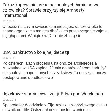
Zakaz kupowania usług seksualnych łamie prawa
człowieka? Sprawie przyjrzy się Amnesty
International
08-7-2015
Chociaż na całym świecie łamane są prawa człowieka to
znana organizacja mająca dbać o ich przestrzeganie zajmie
się głupotami. W piątek w Dublinie zbiorą się
USA: bankructwo kolejnej diecezji
08-5-2015
Po czterech latach procesu ustalono, że archidiecezja
Milwaukee w USA zapłaci 21 mln dolarów ofiarom nadużyć
seksualnych popełnionych przez księży. Ta decyzja kończy
postępowanie upadłościowe
Językowe starcie cywilizacji. Bitwa pod Watykanem
07-22-2015
Śp. profesor Włodzimierz Fijałkowski stworzył swego czasu
słownik pro-life. Ostrzegał przed posługiwaniem się