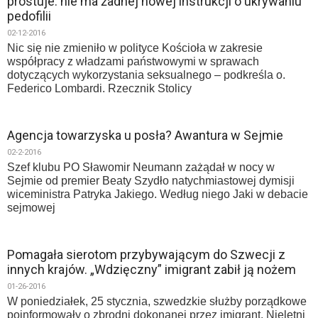
prostuje: nie ma żadnej nowej instrukcji o ukrywaniu
pedofilii
02-12-2016
Nic się nie zmieniło w polityce Kościoła w zakresie
współpracy z władzami państwowymi w sprawach
dotyczących wykorzystania seksualnego – podkreśla o.
Federico Lombardi. Rzecznik Stolicy
Agencja towarzyska u posła? Awantura w Sejmie
02-2-2016
Szef klubu PO Sławomir Neumann zażądał w nocy w
Sejmie od premier Beaty Szydło natychmiastowej dymisji
wiceministra Patryka Jakiego. Według niego Jaki w debacie
sejmowej
Pomagała sierotom przybywającym do Szwecji z
innych krajów. „Wdzięczny” imigrant zabił ją nożem
01-26-2016
W poniedziałek, 25 stycznia, szwedzkie służby porządkowe
poinformowały o zbrodni dokonanej przez imigrant. Nieletni