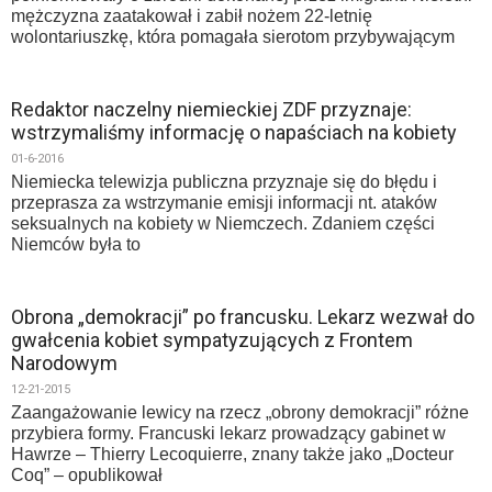
mężczyzna zaatakował i zabił nożem 22-letnię
wolontariuszkę, która pomagała sierotom przybywającym
Redaktor naczelny niemieckiej ZDF przyznaje:
wstrzymaliśmy informację o napaściach na kobiety
01-6-2016
Niemiecka telewizja publiczna przyznaje się do błędu i
przeprasza za wstrzymanie emisji informacji nt. ataków
seksualnych na kobiety w Niemczech. Zdaniem części
Niemców była to
Obrona „demokracji” po francusku. Lekarz wezwał do
gwałcenia kobiet sympatyzujących z Frontem
Narodowym
12-21-2015
Zaangażowanie lewicy na rzecz „obrony demokracji” różne
przybiera formy. Francuski lekarz prowadzący gabinet w
Hawrze – Thierry Lecoquierre, znany także jako „Docteur
Coq” – opublikował