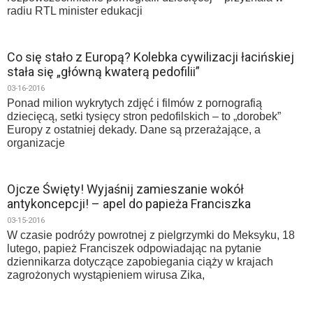
radiu RTL minister edukacji
Co się stało z Europą? Kolebka cywilizacji łacińskiej
stała się „główną kwaterą pedofilii”
03-16-2016
Ponad milion wykrytych zdjęć i filmów z pornografią
dziecięcą, setki tysięcy stron pedofilskich – to „dorobek”
Europy z ostatniej dekady. Dane są przerażające, a
organizacje
Ojcze Święty! Wyjaśnij zamieszanie wokół
antykoncepcji! – apel do papieża Franciszka
03-15-2016
W czasie podróży powrotnej z pielgrzymki do Meksyku, 18
lutego, papież Franciszek odpowiadając na pytanie
dziennikarza dotyczące zapobiegania ciąży w krajach
zagrożonych wystąpieniem wirusa Zika,