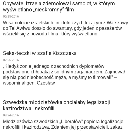
Obywatel Izraela zdemolował samolot, w którym
wyświetlano „nieskromny” film
02-25-2016
W samolocie izraelskich linii lotniczych lecącym z Warszawy
do Tel Awiwu doszło do awantury, gdy jeden z pasażerów
wściekł się z powodu filmu, który wyświetlano
Seks-teczki w szafie Kiszczaka
02-25-2016
„Kiedyś żonie jednego z zachodnich dyplomatów
podstawiono chłopaka z solidnym zaganiaczem. Zajmował
się nią pod nieobecność męża, a myśmy to filmowali” –
wspominał gen. Czesław
Szwedzka młodzieżówka chciałaby legalizacji
kazirodztwa i nekrofilii
02-24-2016
Młodzieżówka szwedzkich „Liberałów” popiera legalizację
nekrofilii i kazirodztwa. Zdaniem jej przedstawicieli, zakaz