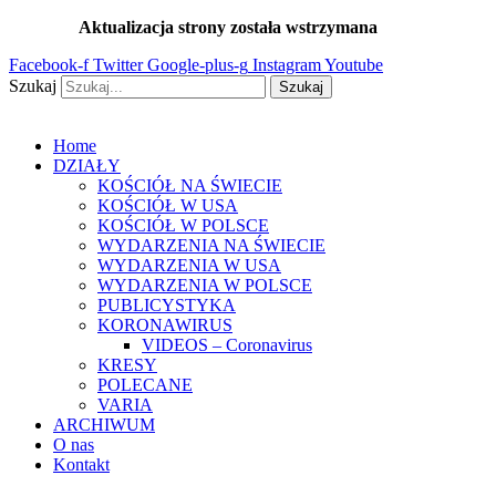
Przejdź
Aktualizacja strony została wstrzymana
…
do
Facebook-f
Twitter
Google-plus-g
Instagram
Youtube
treści
Szukaj
Szukaj
Home
DZIAŁY
KOŚCIÓŁ NA ŚWIECIE
KOŚCIÓŁ W USA
KOŚCIÓŁ W POLSCE
WYDARZENIA NA ŚWIECIE
WYDARZENIA W USA
WYDARZENIA W POLSCE
PUBLICYSTYKA
KORONAWIRUS
VIDEOS – Coronavirus
KRESY
POLECANE
VARIA
ARCHIWUM
O nas
Kontakt