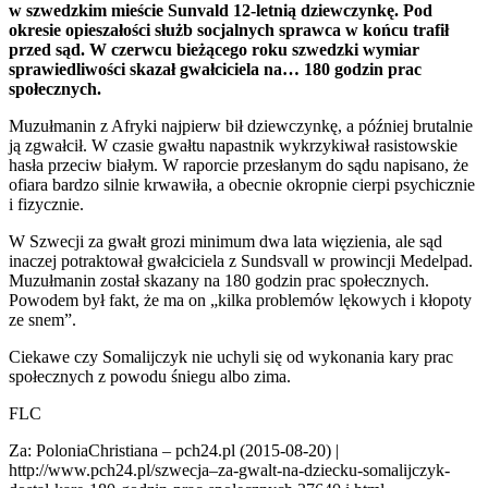
w szwedzkim mieście Sunvald 12-letnią dziewczynkę. Pod
okresie opieszałości służb socjalnych sprawca w końcu trafił
przed sąd. W czerwcu bieżącego roku szwedzki wymiar
sprawiedliwości skazał gwałciciela na… 180 godzin prac
społecznych.
Muzułmanin z Afryki najpierw bił dziewczynkę, a później brutalnie
ją zgwałcił. W czasie gwałtu napastnik wykrzykiwał rasistowskie
hasła przeciw białym. W raporcie przesłanym do sądu napisano, że
ofiara bardzo silnie krwawiła, a obecnie okropnie cierpi psychicznie
i fizycznie.
W Szwecji za gwałt grozi minimum dwa lata więzienia, ale sąd
inaczej potraktował gwałciciela z Sundsvall w prowincji Medelpad.
Muzułmanin został skazany na 180 godzin prac społecznych.
Powodem był fakt, że ma on „kilka problemów lękowych i kłopoty
ze snem”.
Ciekawe czy Somalijczyk nie uchyli się od wykonania kary prac
społecznych z powodu śniegu albo zima.
FLC
Za: PoloniaChristiana – pch24.pl (2015-08-20) |
http://www.pch24.pl/szwecja–za-gwalt-na-dziecku-somalijczyk-