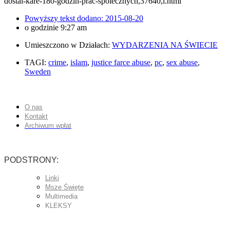
dostal-kare-180-godzin-prac-spolecznych,37640,i.html
Powyższy tekst dodano:
2015-08-20
o godzinie
9:27 am
Umieszczono w Działach:
WYDARZENIA NA ŚWIECIE
TAGI:
crime
,
islam
,
justice farce abuse
,
pc
,
sex abuse
,
Sweden
O nas
Kontakt
Archiwum wpłat
PODSTRONY:
Linki
Msze Święte
Multimedia
KLEKSY