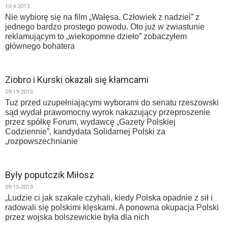
10-4-2013
Nie wybiorę się na film „Wałęsa. Człowiek z nadziei” z
jednego bardzo prostego powodu. Oto już w zwiastunie
reklamującym to „wiekopomne dzieło” zobaczyłem
głównego bohatera
Ziobro i Kurski okazali się kłamcami
09-19-2013
Tuż przed uzupełniającymi wyborami do senatu rzeszowski
sąd wydał prawomocny wyrok nakazujący przeproszenie
przez spółkę Forum, wydawcę „Gazety Polskiej
Codziennie”, kandydata Solidarnej Polski za
„rozpowszechnianie
Były poputczik Miłosz
09-15-2013
„Ludzie ci jak szakale czyhali, kiedy Polska opadnie z sił i
radowali się polskimi klęskami. A ponowna okupacja Polski
przez wojska bolszewickie była dla nich