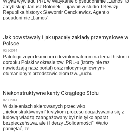
Wtyka wywiadu PRL w Watykanie o pseudonimie „Lamos” to
arcybiskup Janusz Bolonek – ujawnił w studio Telewizji
Republika historyk Sławomir Cenckiewicz. Agent o
pseudonimie „Lamos”,
Jak powstawały i jak upadały zakłady przemysłowe w
Polsce
02-8-2014
Patologicznym kłamcom i dezinformatorom na temat historii i
dorobku Polski w okresie tzw. PRL-u (którzy nie raz
nawiedzają nasz portal) oraz młodym-gniewnym-
otumanionym przedstawicielom tzw. „ruchu
Niekonstruktywne kanty Okrągłego Stołu
02-7-2014
W działaniach skierowanych przeciwko
„niekonstruktywnym” krytykom procesu dogadywania się z
ludową władzą zaangażowany był nie tylko aparat
bezpieczeństwa, ale i liderzy „Solidarności”. Warto
pamiętać, że