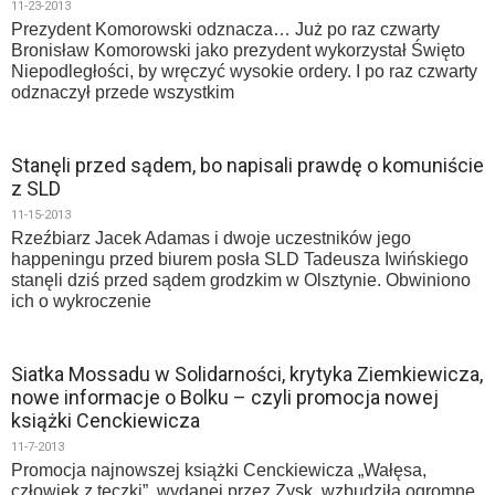
11-23-2013
Prezydent Komorowski odznacza… Już po raz czwarty
Bronisław Komorowski jako prezydent wykorzystał Święto
Niepodległości, by wręczyć wysokie ordery. I po raz czwarty
odznaczył przede wszystkim
Stanęli przed sądem, bo napisali prawdę o komuniście
z SLD
11-15-2013
Rzeźbiarz Jacek Adamas i dwoje uczestników jego
happeningu przed biurem posła SLD Tadeusza Iwińskiego
stanęli dziś przed sądem grodzkim w Olsztynie. Obwiniono
ich o wykroczenie
Siatka Mossadu w Solidarności, krytyka Ziemkiewicza,
nowe informacje o Bolku – czyli promocja nowej
książki Cenckiewicza
11-7-2013
Promocja najnowszej książki Cenckiewicza „Wałęsa,
człowiek z teczki”, wydanej przez Zysk, wzbudziła ogromne