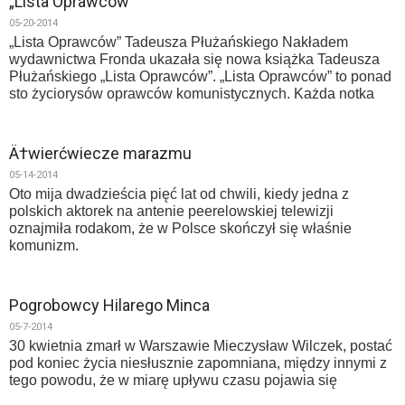
„Lista Oprawców”
05-20-2014
„Lista Oprawców” Tadeusza Płużańskiego Nakładem
wydawnictwa Fronda ukazała się nowa książka Tadeusza
Płużańskiego „Lista Oprawców”. „Lista Oprawców” to ponad
sto życiorysów oprawców komunistycznych. Każda notka
Ä†wierćwiecze marazmu
05-14-2014
Oto mija dwadzieścia pięć lat od chwili, kiedy jedna z
polskich aktorek na antenie peerelowskiej telewizji
oznajmiła rodakom, że w Polsce skończył się właśnie
komunizm.
Pogrobowcy Hilarego Minca
05-7-2014
30 kwietnia zmarł w Warszawie Mieczysław Wilczek, postać
pod koniec życia niesłusznie zapomniana, między innymi z
tego powodu, że w miarę upływu czasu pojawia się