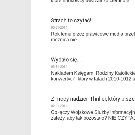
które naukowcy uważali za ciemnotę
Strach to czytać!
03-31-2014
Rok temu przez prawicowe media przetoc
rocznica nie
Wydało się…
03-31-2014
Nakładem Księgarni Rodziny Katolickiej
konwertyci”, który w latach 2010-1012
Z mocy nadziei. Thriller, który pisz
02-21-2014
Co łączy Wojskowe Służby Informacyjn
zależy, aby tak pozostało? NIE CZYTA