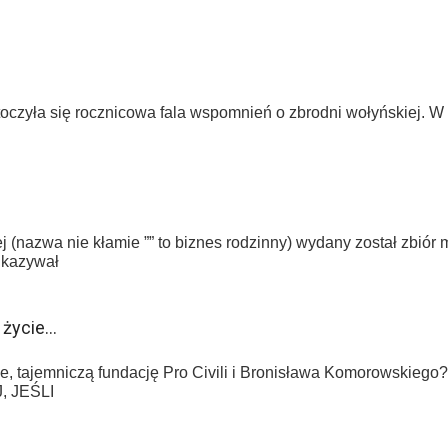
zyła się rocznicowa fala wspomnień o zbrodni wołyńskiej. W ty
 (nazwa nie kłamie ”” to biznes rodzinny) wydany został zbiór 
 ukazywał
e życie…
e, tajemniczą fundację Pro Civili i Bronisława Komorowskieg
J, JEŚLI