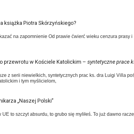
książka Piotra Skórzyńskiego?
skazać na zapomnienie Od prawie ćwierć wieku cenzura prasy i k
o przewrotu w Kościele Katolickim –
syntetyczne prace ks
e z serii niewielkich, syntetycznych prac ks. dra Luigi Villa
olickim i tym myślicielom,
ikarza „Naszej Polski”
UE to szczyt absurdu, to grubo się myliłeś. To już dawno raczej