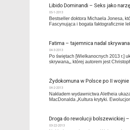
Libido Dominandi – Seks jako narzę
05-1-2013
Bestseller doktora Michaela Jonesa, któ
Fascynująca i bogata faktograficznie le
Fatima – tajemnica nadal skrywan
04-3-2013
Po świętach [Wielkanocnych 2013 r.] 
skrywana„, której autorem jest Christoph
Żydokomuna w Polsce po II wojnie
04-2-2013
Nakładem wydawnictwa Aletheia ukazał
MacDonalda „Kultura krytyki. Ewolucj
Droga do rewolucji bolszewickiej –
03-22-2013