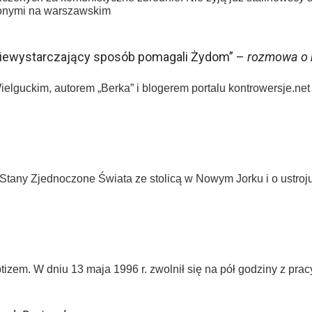
zionymi na warszawskim
 niewystarczający sposób pomagali Żydom” –
rozmowa o k
Wielguckim, autorem „Berka” i blogerem portalu kontrowersje.n
 – Stany Zjednoczone Świata ze stolicą w Nowym Jorku i o ust
izem. W dniu 13 maja 1996 r. zwolnił się na pół godziny z prac