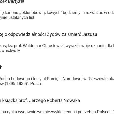
cek Bartyzel
tię kanonu „lektur obowiązkowych” będziemy tu rozważać w od
nie ustalanych list
żkę o odpowiedzialności Żydów za śmierć Jezusa
s, ks. prof. Waldemar Chrostowski wyraził swoje uznanie dla k
dawnictwo M
ch
uchu Ludowego i Instytut Pamięci Narodowej w Rzeszowie uka
w (1895-1939)”. Praca
m książka prof. Jerzego Roberta Nowaka
się na rynku wydawniczym niezwykle cenna i potrzebna Polsce i