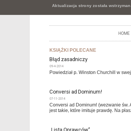
Aktualizacja strony została wstrzyman
HOME
KSIĄŻKI POLECANE
Błąd zasadniczy
09-4-2014
Powiedział p. Winston Churchill w swej 
Conversi ad Dominum!
07-11-2014
Conversi ad Dominum! (wezwanie św. Au
jest takie, które imituje prawdę. Na pł
„Lista Oprawców”