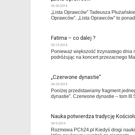
05-20-2014
„Lista Oprawców” Tadeusza Płużański
Oprawców”. „Lista Oprawców” to ponad
Fatima – co dalej ?
05-19-2014
Ponieważ większość trzynastego dnia m
podróżując na koncert przezacnego M
„Czerwone dynastie”
04-29-2014
Poniżej przedstawiamy fragment jedneg
dynastie”. Czerwone dynastie – tom III S
Nauka potwierdza tradycję Kościoł
04-9-2014
Rozmowa PCh24.pl Kiedyś drogi nauki i 