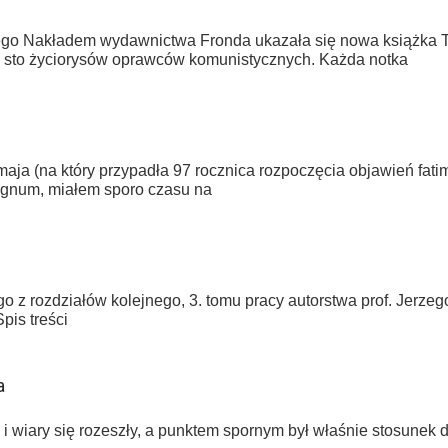
ego Nakładem wydawnictwa Fronda ukazała się nowa książka T
 sto życiorysów oprawców komunistycznych. Każda notka
aja (na który przypadła 97 rocznica rozpoczęcia objawień fati
agnum, miałem sporo czasu na
o z rozdziałów kolejnego, 3. tomu pracy autorstwa prof. Jerz
pis treści
a
wiary się rozeszły, a punktem spornym był właśnie stosunek do