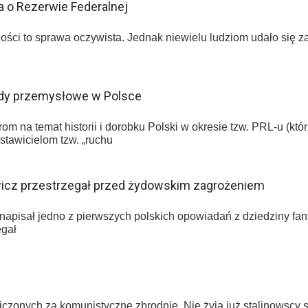
a o Rezerwie Federalnej
ności to sprawa oczywista. Jednak niewielu ludziom udało się za
łady przemysłowe w Polsce
m na temat historii i dorobku Polski w okresie tzw. PRL-u (któr
awicielom tzw. „ruchu
wicz przestrzegał przed żydowskim zagrożeniem
pisał jedno z pierwszych polskich opowiadań z dziedziny fanta
egał
liczonych za komunistyczne zbrodnie. Nie żyją już stalinowscy 