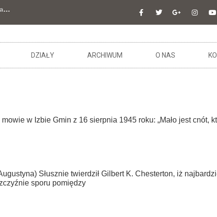
a
…
DZIAŁY
ARCHIWUM
O NAS
KO
mowie w Izbie Gmin z 16 sierpnia 1945 roku: „Mało jest cnót, kt
gustyna) Słusznie twierdził Gilbert K. Chesterton, iż najbard
aszczyźnie sporu pomiędzy