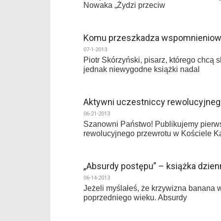
Nowaka „Żydzi przeciw
Komu przeszkadza wspomnieniowa 
07-1-2013
Piotr Skórzyński, pisarz, którego chcą 
jednak niewygodne książki nadal
Aktywni uczestniccy rewolucyjneg
06-21-2013
Szanowni Państwo! Publikujemy pierwsz
rewolucyjnego przewrotu w Kościele Kat
„Absurdy postępu” – książka dzienn
06-14-2013
Jeżeli myślałeś, że krzywizna banana w 
poprzedniego wieku. Absurdy