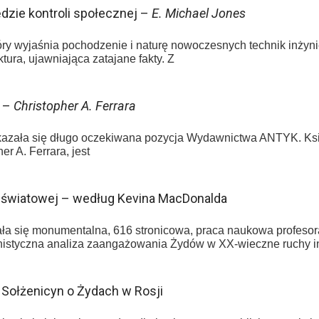
dzie kontroli społecznej –
E. Michael Jones
ry wyjaśnia pochodzenie i naturę nowoczesnych technik inżynieri
ktura, ujawniająca zatajane fakty. Z
a –
Christopher A. Ferrara
ukazała się długo oczekiwana pozycja Wydawnictwa ANTYK. Ksi
er A. Ferrara, jest
 światowej – według Kevina MacDonalda
a się monumentalna, 616 stronicowa, praca naukowa profesora 
onistyczna analiza zaangażowania Żydów w XX-wieczne ruchy in
 Sołżenicyn o Żydach w Rosji