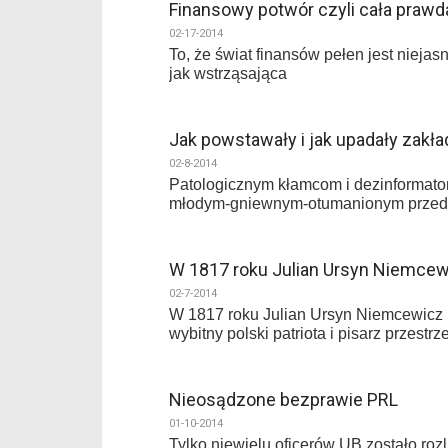
Finansowy potwór czyli cała prawd
02-17-2014
To, że świat finansów pełen jest niejas
jak wstrząsająca
Jak powstawały i jak upadały zak
02-8-2014
Patologicznym kłamcom i dezinformatoro
młodym-gniewnym-otumanionym przedst
W 1817 roku Julian Ursyn Niemce
02-7-2014
W 1817 roku Julian Ursyn Niemcewicz na
wybitny polski patriota i pisarz przestrz
Nieosądzone bezprawie PRL
01-10-2014
Tylko niewielu oficerów UB zostało roz