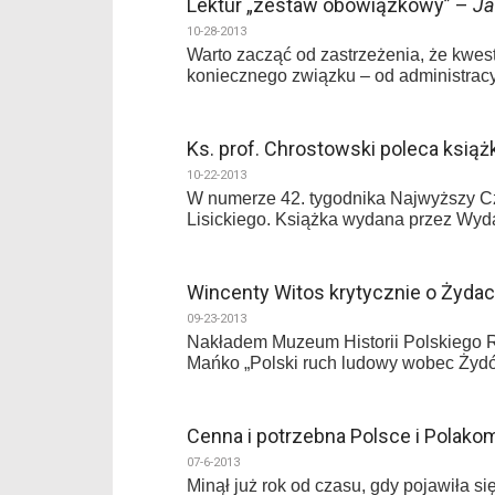
Lektur „zestaw obowiązkowy” –
Ja
10-28-2013
Warto zacząć od zastrzeżenia, że kwes
koniecznego związku – od administracyj
Ks. prof. Chrostowski poleca ksią
10-22-2013
W numerze 42. tygodnika Najwyższy Cza
Lisickiego. Książka wydana przez Wy
Wincenty Witos krytycznie o Żyda
09-23-2013
Nakładem Muzeum Historii Polskiego R
Mańko „Polski ruch ludowy wobec Żydó
Cenna i potrzebna Polsce i Polako
07-6-2013
Minął już rok od czasu, gdy pojawiła 