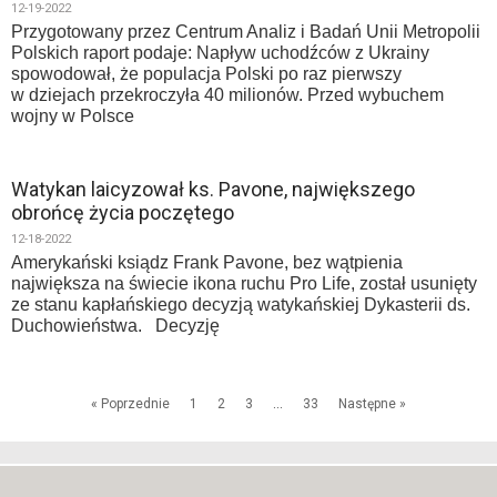
12-19-2022
Przygotowany przez Centrum Analiz i Badań Unii Metropolii
Polskich raport podaje: Napływ uchodźców z Ukrainy
spowodował, że populacja Polski po raz pierwszy
w dziejach przekroczyła 40 milionów. Przed wybuchem
wojny w Polsce
Watykan laicyzował ks. Pavone, największego
obrońcę życia poczętego
12-18-2022
Amerykański ksiądz Frank Pavone, bez wątpienia
największa na świecie ikona ruchu Pro Life, został usunięty
ze stanu kapłańskiego decyzją watykańskiej Dykasterii ds.
Duchowieństwa. Decyzję
« Poprzednie
1
2
3
…
33
Następne »