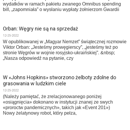
wydatków w ramach pakietu zwanego Omnibus spending
bill, „zapomniała” o wysłaniu wypłaty żołnierzom Gwardii
Orban: Węgry nie są na sprzedaż
12-25-2022
W opublikowanej w „Magyar Nemzet” świątecznej rozmowie
Viktor Orban: „Jesteśmy prowęgierscy”, „jesteśmy też po
stronie Węgrów w wojnie rosyjsko-ukraińskiej”. &nbsp;
„Nasza odpowiedź na pytanie, czy
W «Johns Hopkins» stworzono żelboty zdolne do
grasowania w ludzkim ciele
12-25-2022
(Należy pamiętać, że zrelacjonowanego poniżej
«osiągnięcia» dokonano w instytucji znanej ze swych
«proroctw pandemicznych», takich jak «Event 201»)
Nowy żelatynowy robot, który pełza,