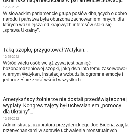
Ukraińska flaga niechciana w parlamencie Słowacji…
12-25-2022
W słowackim parlamencie grupa posłów dbających o dobro
narodu i państwa była oburzona zachowaniem innych, dla
których ważniejsza od krajowych interesów stała się
„sprawa Ukrainy”.
Taką szopkę przygotował Watykan…
12-25-2022
Wśród wielu osób wciąż żywa jest pamięć
bożonarodzeniowej szopki, jaką dwa lata temu zaserwował
wiernym Watykan. Instalacja wzbudziła ogromne emocje i
jednocześnie złość wśród wszystkich
Amerykańscy żołnierze nie dostali przedświątecznej
wypłaty. Kongres zajęty był uchwalaniem „pomocy
dla Ukrainy”…
12-25-2022
Administracja uzupratora prezydenckiego Joe Bidena zajęta
przepychankami w sprawie uchwalenia monstrualnych