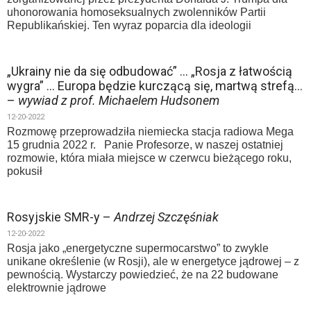
uhonorowania homoseksualnych zwolenników Partii
Republikańskiej. Ten wyraz poparcia dla ideologii
„Ukrainy nie da się odbudować” … „Rosja z łatwością
wygra” … Europa będzie kurczącą się, martwą strefą…
–
wywiad z prof. Michaelem Hudsonem
12-20-2022
Rozmowę przeprowadziła niemiecka stacja radiowa Mega
15 grudnia 2022 r. Panie Profesorze, w naszej ostatniej
rozmowie, która miała miejsce w czerwcu bieżącego roku,
pokusił
Rosyjskie SMR-y –
Andrzej Szczęśniak
12-20-2022
Rosja jako „energetyczne supermocarstwo” to zwykle
unikane określenie (w Rosji), ale w energetyce jądrowej – z
pewnością. Wystarczy powiedzieć, że na 22 budowane
elektrownie jądrowe