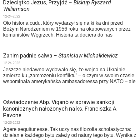
Dzieciątko Jezus, Przyjdź –
Biskup Ryszard
Williamson
12-24-2022
Oto historia cudu, który wydarzył się na kilka dni przed
Bożym Narodzeniem w 1956 roku na okupowanych przez
komunistów Węgrzech. Historia ta dociera do nas
Zanim padnie salwa –
Stanisław Michalkiewicz
12-24-2022
Jeszcze niedawno wydawało się, że wojna na Ukrainie
zmierza ku „zamrożeniu konfliktu” – o czym w swoim czasie
wspominała amerykańska ambasadoressa przy NATO – ale
Oświadczenie Abp. Viganò w sprawie sankcji
kanonicznych nałożonych na ks. Franciszka A.
Pavone
12-23-2022
Agere sequitur esse. Tak uczy nas filozofia scholastyczna:
działanie każdego bytu zależy od natury tego bytu. Wynika z