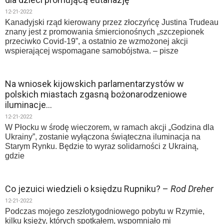
12-21-2022
Kanadyjski rząd kierowany przez złoczyńcę Justina Trudeau
znany jest z promowania śmiercionośnych „szczepionek
przeciwko Covid-19”, a ostatnio ze wzmożonej akcji
wspierającej wspomagane samobójstwa. – pisze
Na wniosek kijowskich parlamentarzystów w
polskich miastach zgasną bożonarodzeniowe
iluminacje…
12-21-2022
W Płocku w środę wieczorem, w ramach akcji „Godzina dla
Ukrainy”, zostanie wyłączona świąteczna iluminacja na
Starym Rynku. Będzie to wyraz solidarności z Ukrainą,
gdzie
Co jezuici wiedzieli o księdzu Rupniku? –
Rod Dreher
12-21-2022
Podczas mojego zeszłotygodniowego pobytu w Rzymie,
kilku księży, których spotkałem, wspomniało mi