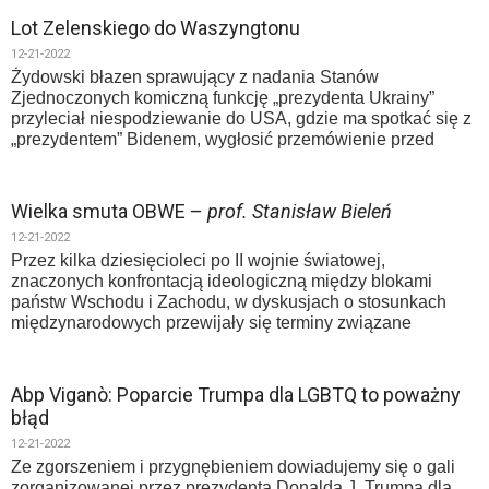
Lot Zelenskiego do Waszyngtonu
12-21-2022
Żydowski błazen sprawujący z nadania Stanów
Zjednoczonych komiczną funkcję „prezydenta Ukrainy”
przyleciał niespodziewanie do USA, gdzie ma spotkać się z
„prezydentem” Bidenem, wygłosić przemówienie przed
Wielka smuta OBWE –
prof. Stanisław Bieleń
12-21-2022
Przez kilka dziesięcioleci po II wojnie światowej,
znaczonych konfrontacją ideologiczną między blokami
państw Wschodu i Zachodu, w dyskusjach o stosunkach
międzynarodowych przewijały się terminy związane
Abp Viganò: Poparcie Trumpa dla LGBTQ to poważny
błąd
12-21-2022
Ze zgorszeniem i przygnębieniem dowiadujemy się o gali
zorganizowanej przez prezydenta Donalda J. Trumpa dla