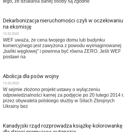
tego, że działania danej osoby są zgodne
Dekarbonizacja nieruchomości czyli w oczekiwaniu
na eksmisję
12-22-2022
WEF uważa, że cena twojego domu lub budynku
komercyjnego jest zawyżona z powodu wyimaginowanej
„bańki węglowej” i powinna być równa ZERO. Jeśli WEF
postawi na
Abolicja dla psów wojny
12-22-2022
W sejmie złożono projekt ustawy o wyłączeniu
odpowiedzialności karnej za podjęcie po 20 lutego 2014 r.
przez obywatela polskiego służby w Siłach Zbrojnych
Ukrainy bez
Kanadyjski rząd rozprowadza książkę-kolorowankę
dla dzieci promującą eutanazję