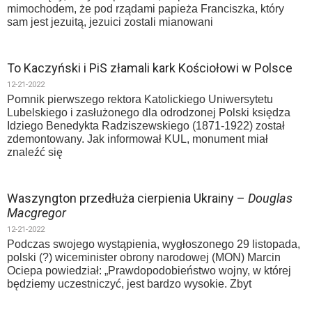
mimochodem, że pod rządami papieża Franciszka, który
sam jest jezuitą, jezuici zostali mianowani
To Kaczyński i PiS złamali kark Kościołowi w Polsce
12-21-2022
Pomnik pierwszego rektora Katolickiego Uniwersytetu
Lubelskiego i zasłużonego dla odrodzonej Polski księdza
Idziego Benedykta Radziszewskiego (1871-1922) został
zdemontowany. Jak informował KUL, monument miał
znaleźć się
Waszyngton przedłuża cierpienia Ukrainy –
Douglas
Macgregor
12-21-2022
Podczas swojego wystąpienia, wygłoszonego 29 listopada,
polski (?) wiceminister obrony narodowej (MON) Marcin
Ociepa powiedział: „Prawdopodobieństwo wojny, w której
będziemy uczestniczyć, jest bardzo wysokie. Zbyt