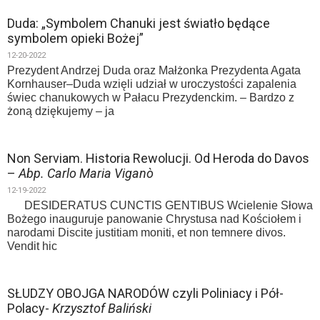
Duda: „Symbolem Chanuki jest światło będące
symbolem opieki Bożej”
12-20-2022
Prezydent Andrzej Duda oraz Małżonka Prezydenta Agata
Kornhauser–Duda wzięli udział w uroczystości zapalenia
świec chanukowych w Pałacu Prezydenckim. – Bardzo z
żoną dziękujemy – ja
Non Serviam. Historia Rewolucji. Od Heroda do Davos
–
Abp. Carlo Maria Viganò
12-19-2022
DESIDERATUS CUNCTIS GENTIBUS Wcielenie Słowa
Bożego inauguruje panowanie Chrystusa nad Kościołem i
narodami Discite justitiam moniti, et non temnere divos.
Vendit hic
SŁUDZY OBOJGA NARODÓW czyli Poliniacy i Pół-
Polacy-
Krzysztof Baliński