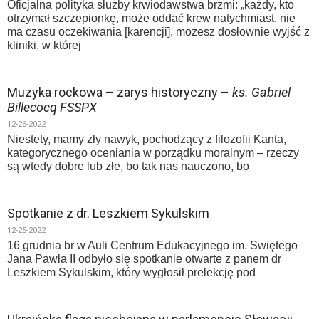
Oficjalna polityka służby krwiodawstwa brzmi: „każdy, kto
otrzymał szczepionkę, może oddać krew natychmiast, nie
ma czasu oczekiwania [karencji], możesz dosłownie wyjść z
kliniki, w której
Muzyka rockowa – zarys historyczny –
ks. Gabriel
Billecocq FSSPX
12-26-2022
Niestety, mamy zły nawyk, pochodzący z filozofii Kanta,
kategorycznego oceniania w porządku moralnym – rzeczy
są wtedy dobre lub złe, bo tak nas nauczono, bo
Spotkanie z dr. Leszkiem Sykulskim
12-25-2022
16 grudnia br w Auli Centrum Edukacyjnego im. Swiętego
Jana Pawła II odbyło się spotkanie otwarte z panem dr
Leszkiem Sykulskim, który wygłosił prelekcję pod