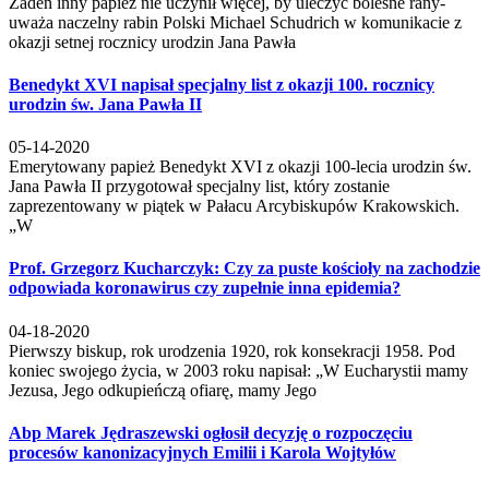
Źaden inny papież nie uczynił więcej, by uleczyć bolesne rany-
uważa naczelny rabin Polski Michael Schudrich w komunikacie z
okazji setnej rocznicy urodzin Jana Pawła
Benedykt XVI napisał specjalny list z okazji 100. rocznicy
urodzin św. Jana Pawła II
05-14-2020
Emerytowany papież Benedykt XVI z okazji 100-lecia urodzin św.
Jana Pawła II przygotował specjalny list, który zostanie
zaprezentowany w piątek w Pałacu Arcybiskupów Krakowskich.
„W
Prof. Grzegorz Kucharczyk: Czy za puste kościoły na zachodzie
odpowiada koronawirus czy zupełnie inna epidemia?
04-18-2020
Pierwszy biskup, rok urodzenia 1920, rok konsekracji 1958. Pod
koniec swojego życia, w 2003 roku napisał: „W Eucharystii mamy
Jezusa, Jego odkupieńczą ofiarę, mamy Jego
Abp Marek Jędraszewski ogłosił decyzję o rozpoczęciu
procesów kanonizacyjnych Emilii i Karola Wojtyłów