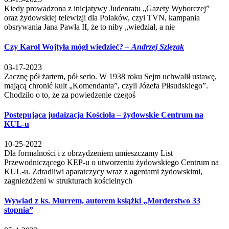
Kiedy prowadzona z inicjatywy Judenratu „Gazety Wyborczej”
oraz żydowskiej telewizji dla Polaków, czyi TVN, kampania
obsrywania Jana Pawła II, że to niby „wiedział, a nie
Czy Karol Wojtyła mógł wiedzieć? –
Andrzej Szlęzak
03-17-2023
Zacznę pół żartem, pół serio. W 1938 roku Sejm uchwalił ustawę,
mającą chronić kult „Komendanta”, czyli Józefa Piłsudskiego”.
Chodziło o to, że za powiedzenie czegoś
Postępująca judaizacja Kościoła – żydowskie Centrum na
KUL-u
10-25-2022
Dla formalności i z obrzydzeniem umieszczamy List
Przewodniczącego KEP-u o utworzeniu żydowskiego Centrum na
KUL-u. Zdradliwi aparatczycy wraz z agentami żydowskimi,
zagnieżdżeni w strukturach kościelnych
Wywiad z ks. Murrem, autorem książki „Morderstwo 33
stopnia”