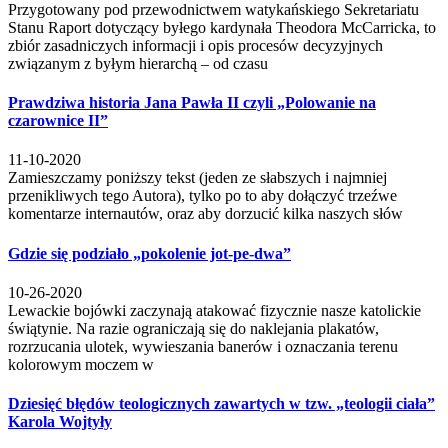
Przygotowany pod przewodnictwem watykańskiego Sekretariatu
Stanu Raport dotyczący byłego kardynała Theodora McCarricka, to
zbiór zasadniczych informacji i opis procesów decyzyjnych
związanym z byłym hierarchą – od czasu
Prawdziwa historia Jana Pawła II czyli „Polowanie na
czarownice II”
11-10-2020
Zamieszczamy poniższy tekst (jeden ze słabszych i najmniej
przenikliwych tego Autora), tylko po to aby dołączyć trzeźwe
komentarze internautów, oraz aby dorzucić kilka naszych słów
Gdzie się podziało „pokolenie jot-pe-dwa”
10-26-2020
Lewackie bojówki zaczynają atakować fizycznie nasze katolickie
świątynie. Na razie ograniczają się do naklejania plakatów,
rozrzucania ulotek, wywieszania banerów i oznaczania terenu
kolorowym moczem w
Dziesięć błędów teologicznych zawartych w tzw. „teologii ciała”
Karola Wojtyły