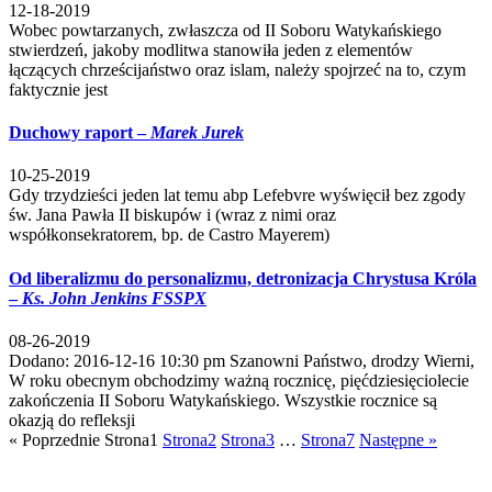
12-18-2019
Wobec powtarzanych, zwłaszcza od II Soboru Watykańskiego
stwierdzeń, jakoby modlitwa stanowiła jeden z elementów
łączących chrześcijaństwo oraz islam, należy spojrzeć na to, czym
faktycznie jest
Duchowy raport –
Marek Jurek
10-25-2019
Gdy trzydzieści jeden lat temu abp Lefebvre wyświęcił bez zgody
św. Jana Pawła II biskupów i (wraz z nimi oraz
współkonsekratorem, bp. de Castro Mayerem)
Od liberalizmu do personalizmu, detronizacja Chrystusa Króla
–
Ks. John Jenkins FSSPX
08-26-2019
Dodano: 2016-12-16 10:30 pm Szanowni Państwo, drodzy Wierni,
W roku obecnym obchodzimy ważną rocznicę, pięćdziesięciolecie
zakończenia II Soboru Watykańskiego. Wszystkie rocznice są
okazją do refleksji
« Poprzednie
Strona
1
Strona
2
Strona
3
…
Strona
7
Następne »