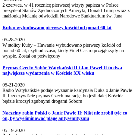
2 czerwca, w 41 rocznicę pierwszej wizyty papieża w Polsce
prezydent Stanów Zjednoczonych Ameryki, Donald Trump wraz z
małżonką Melanią odwiedzili Narodowe Sanktuarium św. Jana
Kuba: wybudowano pierwszy kościół od ponad 60 lat
05-28-2020
W stolicy Kuby – Hawanie wybudowano pierwszy kościół od
ponad 60 lat, czyli od czasu, kiedy Fidel Castro przejął rządy na
wyspie. Został on poświęcony
Prymas Czech: Sobór Watykański II i Jan Paweł II to dwa
największe wydarzenia w Kościele XX wieku
05-21-2020
Radio Watykańskie podaje wyznanie kardynała Duka o Janie Pawle
II. I rzeczywiście prymas Czech ma rację, bo jeśli dalej Kościół
będzie kroczył zgubnymi drogami Soboru
Naczelny rabin Polski o Janie Pawle II: Nikt nie zrobił tyle co
on, by wyeliminować plagę antysemityzmu
05-19-2020