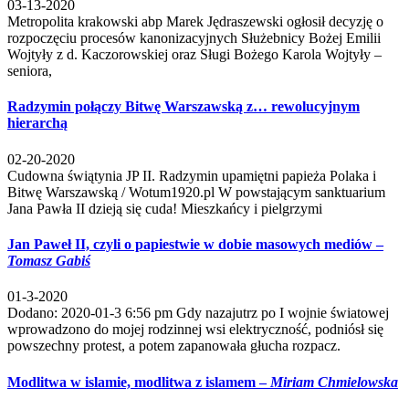
03-13-2020
Metropolita krakowski abp Marek Jędraszewski ogłosił decyzję o
rozpoczęciu procesów kanonizacyjnych Służebnicy Bożej Emilii
Wojtyły z d. Kaczorowskiej oraz Sługi Bożego Karola Wojtyły –
seniora,
Radzymin połączy Bitwę Warszawską z… rewolucyjnym
hierarchą
02-20-2020
Cudowna świątynia JP II. Radzymin upamiętni papieża Polaka i
Bitwę Warszawską / Wotum1920.pl W powstającym sanktuarium
Jana Pawła II dzieją się cuda! Mieszkańcy i pielgrzymi
Jan Paweł II, czyli o papiestwie w dobie masowych mediów –
Tomasz Gabiś
01-3-2020
Dodano: 2020-01-3 6:56 pm Gdy nazajutrz po I wojnie światowej
wprowadzono do mojej rodzinnej wsi elektryczność, podniósł się
powszechny protest, a potem zapanowała głucha rozpacz.
Modlitwa w islamie, modlitwa z islamem –
Miriam Chmielowska