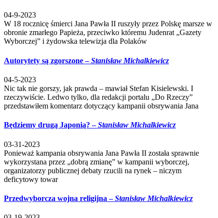
04-9-2023
W 18 rocznicę śmierci Jana Pawła II ruszyły przez Polskę marsze w
obronie zmarłego Papieża, przeciwko któremu Judenrat „Gazety
Wyborczej” i żydowska telewizja dla Polaków
Autorytety są zgorszone –
Stanisław Michalkiewicz
04-5-2023
Nic tak nie gorszy, jak prawda – mawiał Stefan Kisielewski. I
rzeczywiście. Ledwo tylko, dla redakcji portalu „Do Rzeczy”
przedstawiłem komentarz dotyczący kampanii obsrywania Jana
Będziemy drugą Japonią? –
Stanisław Michalkiewicz
03-31-2023
Ponieważ kampania obsrywania Jana Pawła II została sprawnie
wykorzystana przez „dobrą zmianę” w kampanii wyborczej,
organizatorzy publicznej debaty rzucili na rynek – niczym
deficytowy towar
Przedwyborcza wojna religijna –
Stanisław Michalkiewicz
03-19-2023