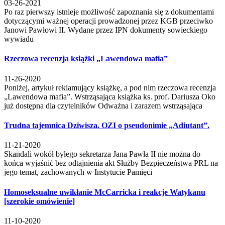
03-26-2021
Po raz pierwszy istnieje możliwość zapoznania się z dokumentami
dotyczącymi ważnej operacji prowadzonej przez KGB przeciwko
Janowi Pawłowi II. Wydane przez IPN dokumenty sowieckiego
wywiadu
Rzeczowa recenzja książki „Lawendowa mafia”
11-26-2020
Poniżej, artykuł reklamujący książkę, a pod nim rzeczowa recenzja
„Lawendowa mafia”. Wstrząsająca książka ks. prof. Dariusza Oko
już dostępna dla czytelników Odważna i zarazem wstrząsająca
Trudna tajemnica Dziwisza. OZI o pseudonimie „Adiutant”.
11-21-2020
Skandali wokół byłego sekretarza Jana Pawła II nie można do
końca wyjaśnić bez odtajnienia akt Służby Bezpieczeństwa PRL na
jego temat, zachowanych w Instytucie Pamięci
Homoseksualne uwikłanie McCarricka i reakcje Watykanu
[szerokie omówienie]
11-10-2020