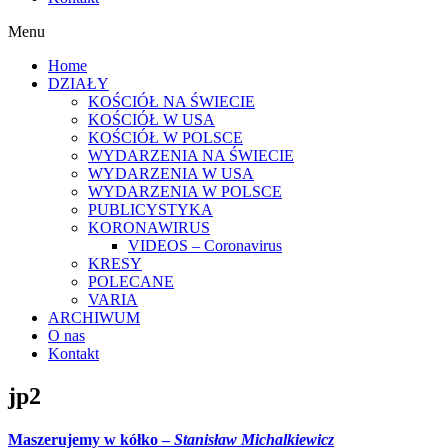
Menu
Home
DZIAŁY
KOŚCIÓŁ NA ŚWIECIE
KOŚCIÓŁ W USA
KOŚCIÓŁ W POLSCE
WYDARZENIA NA ŚWIECIE
WYDARZENIA W USA
WYDARZENIA W POLSCE
PUBLICYSTYKA
KORONAWIRUS
VIDEOS – Coronavirus
KRESY
POLECANE
VARIA
ARCHIWUM
O nas
Kontakt
jp2
Maszerujemy w kółko –
Stanisław Michalkiewicz