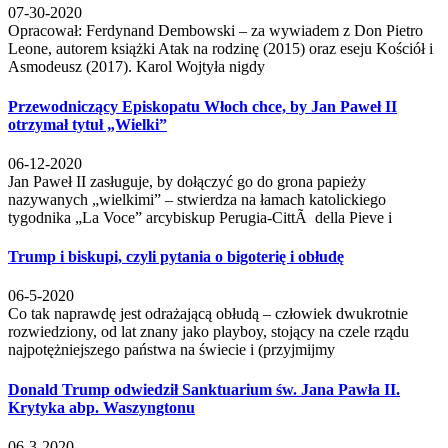
07-30-2020
Opracował: Ferdynand Dembowski – za wywiadem z Don Pietro
Leone, autorem książki Atak na rodzinę (2015) oraz eseju Kościół i
Asmodeusz (2017). Karol Wojtyła nigdy
Przewodniczący Episkopatu Włoch chce, by Jan Paweł II
otrzymał tytuł „Wielki”
06-12-2020
Jan Paweł II zasługuje, by dołączyć go do grona papieży
nazywanych „wielkimi” – stwierdza na łamach katolickiego
tygodnika „La Voce” arcybiskup Perugia-CittÃ della Pieve i
Trump i biskupi, czyli pytania o bigoterię i obłudę
06-5-2020
Co tak naprawdę jest odrażającą obłudą – człowiek dwukrotnie
rozwiedziony, od lat znany jako playboy, stojący na czele rządu
najpotężniejszego państwa na świecie i (przyjmijmy
Donald Trump odwiedził Sanktuarium św. Jana Pawła II.
Krytyka abp. Waszyngtonu
06-3-2020