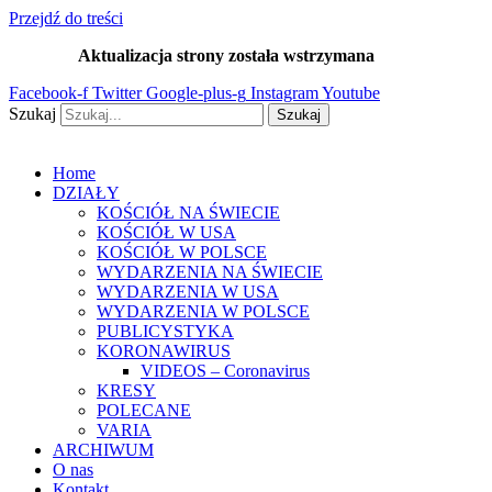
Przejdź do treści
Aktualizacja strony została wstrzymana
…
Facebook-f
Twitter
Google-plus-g
Instagram
Youtube
Szukaj
Szukaj
Home
DZIAŁY
KOŚCIÓŁ NA ŚWIECIE
KOŚCIÓŁ W USA
KOŚCIÓŁ W POLSCE
WYDARZENIA NA ŚWIECIE
WYDARZENIA W USA
WYDARZENIA W POLSCE
PUBLICYSTYKA
KORONAWIRUS
VIDEOS – Coronavirus
KRESY
POLECANE
VARIA
ARCHIWUM
O nas
Kontakt