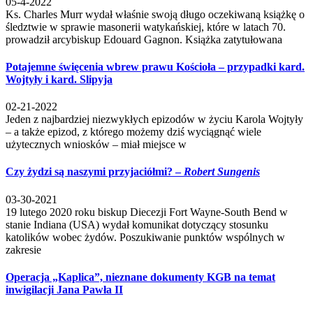
05-4-2022
Ks. Charles Murr wydał właśnie swoją długo oczekiwaną książkę o
śledztwie w sprawie masonerii watykańskiej, które w latach 70.
prowadził arcybiskup Edouard Gagnon. Książka zatytułowana
Potajemne święcenia wbrew prawu Kościoła – przypadki kard.
Wojtyły i kard. Slipyja
02-21-2022
Jeden z najbardziej niezwykłych epizodów w życiu Karola Wojtyły
– a także epizod, z którego możemy dziś wyciągnąć wiele
użytecznych wniosków – miał miejsce w
Czy żydzi są naszymi przyjaciółmi? –
Robert Sungenis
03-30-2021
19 lutego 2020 roku biskup Diecezji Fort Wayne-South Bend w
stanie Indiana (USA) wydał komunikat dotyczący stosunku
katolików wobec żydów. Poszukiwanie punktów wspólnych w
zakresie
Operacja „Kaplica”, nieznane dokumenty KGB na temat
inwigilacji Jana Pawła II