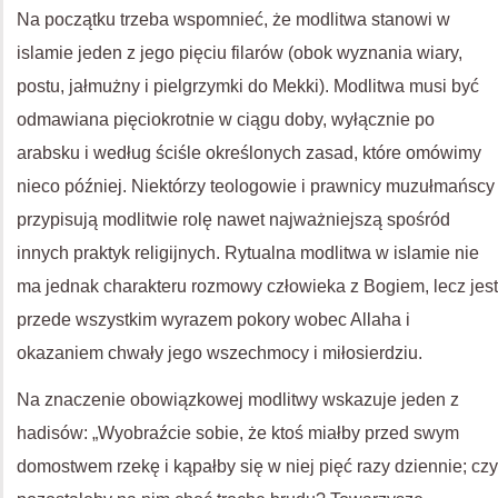
Na początku trzeba wspomnieć, że modlitwa stanowi w
islamie jeden z jego pięciu filarów (obok wyznania wiary,
postu, jałmużny i pielgrzymki do Mekki). Modlitwa musi być
odmawiana pięciokrotnie w ciągu doby, wyłącznie po
arabsku i według ściśle określonych zasad, które omówimy
nieco później. Niektórzy teologowie i prawnicy muzułmańscy
przypisują modlitwie rolę nawet najważniejszą spośród
innych praktyk religijnych. Rytualna modlitwa w islamie nie
ma jednak charakteru rozmowy człowieka z Bogiem, lecz jest
przede wszystkim wyrazem pokory wobec Allaha i
okazaniem chwały jego wszechmocy i miłosierdziu.
Na znaczenie obowiązkowej modlitwy wskazuje jeden z
hadisów: „Wyobraźcie sobie, że ktoś miałby przed swym
domostwem rzekę i kąpałby się w niej pięć razy dziennie; czy