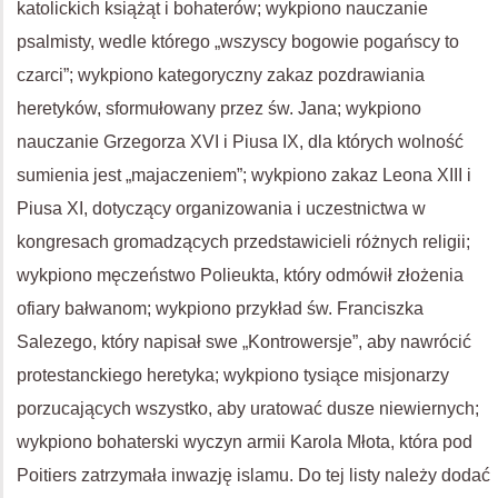
katolickich książąt i bohaterów; wykpiono nauczanie
psalmisty, wedle którego „wszyscy bogowie pogańscy to
czarci”; wykpiono kategoryczny zakaz pozdrawiania
heretyków, sformułowany przez św. Jana; wykpiono
nauczanie Grzegorza XVI i Piusa IX, dla których wolność
sumienia jest „majaczeniem”; wykpiono zakaz Leona XIII i
Piusa XI, dotyczący organizowania i uczestnictwa w
kongresach gromadzących przedstawicieli różnych religii;
wykpiono męczeństwo Polieukta, który odmówił złożenia
ofiary bałwanom; wykpiono przykład św. Franciszka
Salezego, który napisał swe „Kontrowersje”, aby nawrócić
protestanckiego heretyka; wykpiono tysiące misjonarzy
porzucających wszystko, aby uratować dusze niewiernych;
wykpiono bohaterski wyczyn armii Karola Młota, która pod
Poitiers zatrzymała inwazję islamu. Do tej listy należy dodać