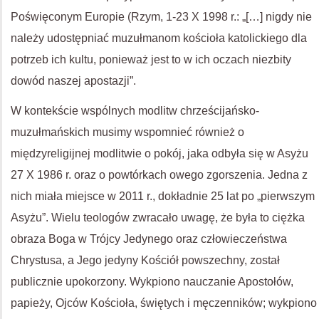
Poświęconym Europie (Rzym, 1-23 X 1998 r.: „[…] nigdy nie
należy udostępniać muzułmanom kościoła katolickiego dla
potrzeb ich kultu, ponieważ jest to w ich oczach niezbity
dowód naszej apostazji”.
W kontekście wspólnych modlitw chrześcijańsko-
muzułmańskich musimy wspomnieć również o
międzyreligijnej modlitwie o pokój, jaka odbyła się w Asyżu
27 X 1986 r. oraz o powtórkach owego zgorszenia. Jedna z
nich miała miejsce w 2011 r., dokładnie 25 lat po „pierwszym
Asyżu”. Wielu teologów zwracało uwagę, że była to ciężka
obraza Boga w Trójcy Jedynego oraz człowieczeństwa
Chrystusa, a Jego jedyny Kościół powszechny, został
publicznie upokorzony. Wykpiono nauczanie Apostołów,
papieży, Ojców Kościoła, świętych i męczenników; wykpiono