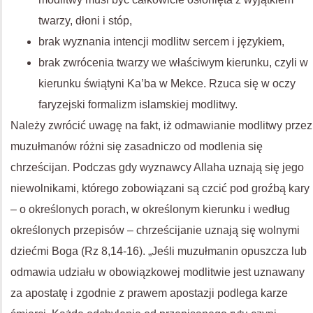
twarzy, dłoni i stóp,
brak wyznania intencji modlitw sercem i językiem,
brak zwrócenia twarzy we właściwym kierunku, czyli w
kierunku świątyni Ka’ba w Mekce. Rzuca się w oczy
faryzejski formalizm islamskiej modlitwy.
Należy zwrócić uwagę na fakt, iż odmawianie modlitwy przez
muzułmanów różni się zasadniczo od modlenia się
chrześcijan. Podczas gdy wyznawcy Allaha uznają się jego
niewolnikami, którego zobowiązani są czcić pod groźbą kary
– o określonych porach, w określonym kierunku i według
określonych przepisów – chrześcijanie uznają się wolnymi
dziećmi Boga (Rz 8,14-16). „Jeśli muzułmanin opuszcza lub
odmawia udziału w obowiązkowej modlitwie jest uznawany
za apostatę i zgodnie z prawem apostazji podlega karze