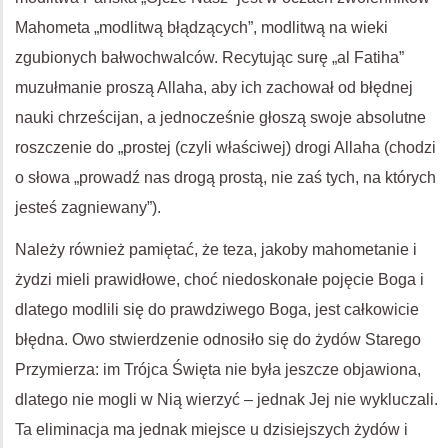
Mahometa „modlitwą błądzących”, modlitwą na wieki
zgubionych bałwochwalców. Recytując surę „al Fatiha”
muzułmanie proszą Allaha, aby ich zachował od błędnej
nauki chrześcijan, a jednocześnie głoszą swoje absolutne
roszczenie do „prostej (czyli właściwej) drogi Allaha (chodzi
o słowa „prowadź nas drogą prostą, nie zaś tych, na których
jesteś zagniewany”).
Należy również pamiętać, że teza, jakoby mahometanie i
żydzi mieli prawidłowe, choć niedoskonałe pojęcie Boga i
dlatego modlili się do prawdziwego Boga, jest całkowicie
błędna. Owo stwierdzenie odnosiło się do żydów Starego
Przymierza: im Trójca Święta nie była jeszcze objawiona,
dlatego nie mogli w Nią wierzyć – jednak Jej nie wykluczali.
Ta eliminacja ma jednak miejsce u dzisiejszych żydów i