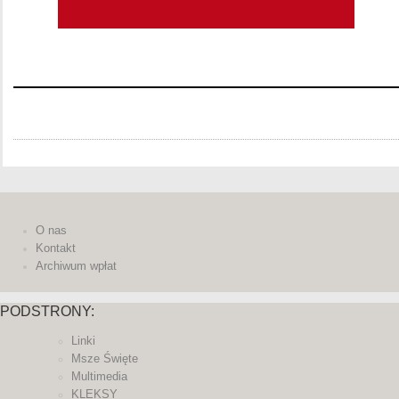
O nas
Kontakt
Archiwum wpłat
PODSTRONY:
Linki
Msze Święte
Multimedia
KLEKSY