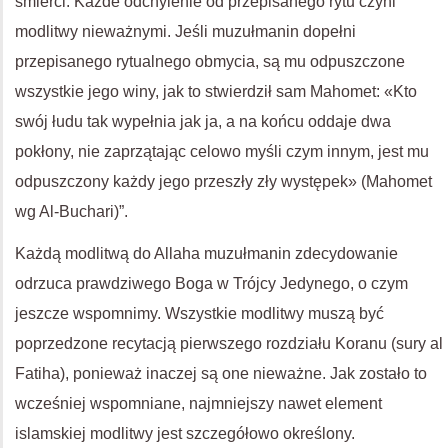
śmierci. Każde odchylenie od przepisanego rytu czyni
modlitwy nieważnymi. Jeśli muzułmanin dopełni
przepisanego rytualnego obmycia, są mu odpuszczone
wszystkie jego winy, jak to stwierdził sam Mahomet: «Kto
swój łudu tak wypełnia jak ja, a na końcu oddaje dwa
pokłony, nie zaprzątając celowo myśli czym innym, jest mu
odpuszczony każdy jego przeszły zły występek» (Mahomet
wg Al-Buchari)”.
Każdą modlitwą do Allaha muzułmanin zdecydowanie
odrzuca prawdziwego Boga w Trójcy Jedynego, o czym
jeszcze wspomnimy. Wszystkie modlitwy muszą być
poprzedzone recytacją pierwszego rozdziału Koranu (sury al
Fatiha), ponieważ inaczej są one nieważne. Jak zostało to
wcześniej wspomniane, najmniejszy nawet element
islamskiej modlitwy jest szczegółowo określony.