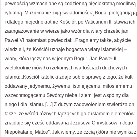
pewnością wzmacniane są codzienną pięciokrotną modlitwą
rytualną. Muzułmanie żyją świadomością Boga, pielęgnują ją
i dlatego niejednokrotnie Kościół, po Vaticanum II, stawia ich
zaangażowanie w wierze jako wzór dla wiary chrześcijan.
Paweł VI natomiast powiedział: „Pragniemy także, abyście
wiedzieli, że Kościół uznaje bogactwa wiary islamskiej –
wiary, która łączy nas w jednym Bogu”. Jan Paweł II
wielokrotnie mówił o rzekomych wartościach duchowych
islamu: „Kościół katolicki zdaje sobie sprawę z tego, że kult
oddawany jedynemu, żywemu, istniejącemu, miłosiernemu i
wszechmogącemu Stwórcy nieba i ziemi jest wspólny dla
niego i dla islamu. […] Z dużym zadowoleniem stwierdza on
także, że wśród różnych łączących go z islamem elementów
znajduje się cześć oddawana Jezusowi Chrystusowi i Jego
Niepokalanej Matce”. Jak wiemy, ze czcią (która nie wynika z