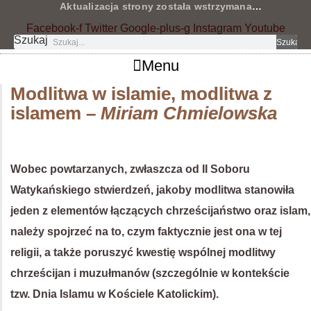
Przejdź
Aktualizacja strony została wstrzymana
…
do
Facebook-f
Twitter
Google-plus-g
Instagram
Youtube
treści
Szukaj
Szukaj
Menu
Modlitwa w islamie, modlitwa z
islamem –
Miriam Chmielowska
Wobec powtarzanych, zwłaszcza od II Soboru
Watykańskiego stwierdzeń, jakoby modlitwa stanowiła
jeden z elementów łączących chrześcijaństwo oraz islam,
należy spojrzeć na to, czym faktycznie jest ona w tej
religii, a także poruszyć kwestię wspólnej modlitwy
chrześcijan i muzułmanów (szczególnie w kontekście
tzw. Dnia Islamu w Kościele Katolickim).