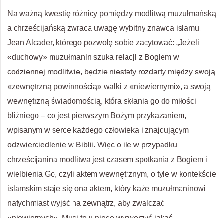
Na ważną kwestię różnicy pomiędzy modlitwą muzułmańską
a chrześcijańską zwraca uwagę wybitny znawca islamu,
Jean Alcader, którego pozwolę sobie zacytować: „Jeżeli
«duchowy» muzułmanin szuka relacji z Bogiem w
codziennej modlitwie, będzie niestety rozdarty między swoją
«zewnętrzną powinnością» walki z «niewiernymi», a swoją
wewnętrzną świadomością, która skłania go do miłości
bliźniego – co jest pierwszym Bożym przykazaniem,
wpisanym w serce każdego człowieka i znajdującym
odzwierciedlenie w Biblii. Więc o ile w przypadku
chrześcijanina modlitwa jest czasem spotkania z Bogiem i
wielbienia Go, czyli aktem wewnętrznym, o tyle w kontekście
islamskim staje się ona aktem, który każe muzułmaninowi
natychmiast wyjść na zewnątrz, aby zwalczać
«niewiernych». Musi to u niego wytworzyć jakąś