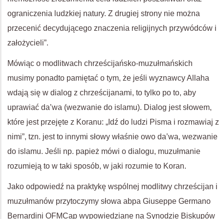
ograniczenia ludzkiej natury. Z drugiej strony nie można
przecenić decydującego znaczenia religijnych przywódców i
założycieli”.
Mówiąc o modlitwach chrześcijańsko-muzułmańskich
musimy ponadto pamiętać o tym, że jeśli wyznawcy Allaha
wdają się w dialog z chrześcijanami, to tylko po to, aby
uprawiać da’wa (wezwanie do islamu). Dialog jest słowem,
które jest przejęte z Koranu: „Idź do ludzi Pisma i rozmawiaj z
nimi”, tzn. jest to innymi słowy właśnie owo da’wa, wezwanie
do islamu.
Jeśli np. papież mówi o dialogu, muzułmanie
rozumieją to w taki sposób, w jaki rozumie
to Koran.
Jako odpowiedź na praktykę wspólnej modlitwy chrześcijan i
muzułmanów przytoczymy słowa abpa Giuseppe Germano
Bernardini OFMCap wypowiedziane na Synodzie Biskupów