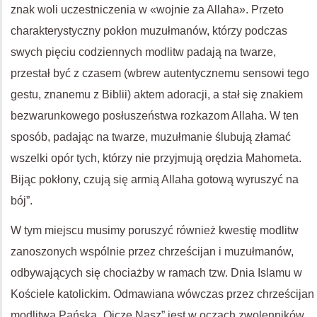
znak woli uczestniczenia w «wojnie za Allaha». Przeto
charakterystyczny pokłon muzułmanów, którzy podczas
swych pięciu codziennych modlitw padają na twarze,
przestał być z czasem (wbrew autentycznemu sensowi tego
gestu, znanemu z Biblii) aktem adoracji, a stał się znakiem
bezwarunkowego posłuszeństwa rozkazom Allaha. W ten
sposób, padając na twarze, muzułmanie ślubują złamać
wszelki opór tych, którzy nie przyjmują orędzia Mahometa.
Bijąc pokłony, czują się armią Allaha gotową wyruszyć na
bój”.
W tym miejscu musimy poruszyć również kwestię modlitw
zanoszonych wspólnie przez chrześcijan i muzułmanów,
odbywających się chociażby w ramach tzw. Dnia Islamu w
Kościele katolickim. Odmawiana wówczas przez chrześcijan
modlitwa Pańska „Ojcze Nasz” jest w oczach zwolenników