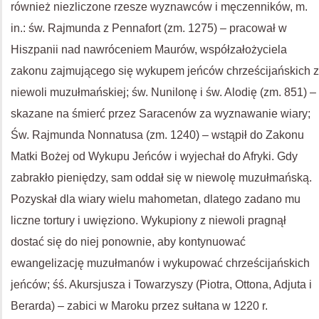
również niezliczone rzesze wyznawców i męczenników, m.
in.: św. Rajmunda z Pennafort (zm. 1275) – pracował w
Hiszpanii nad nawróceniem Maurów, współzałożyciela
zakonu zajmującego się wykupem jeńców chrześcijańskich z
niewoli muzułmańskiej; św. Nunilonę i św. Alodię (zm. 851) –
skazane na śmierć przez Saracenów za wyznawanie wiary;
Św. Rajmunda Nonnatusa (zm. 1240) – wstąpił do Zakonu
Matki Bożej od Wykupu Jeńców i wyjechał do Afryki. Gdy
zabrakło pieniędzy, sam oddał się w niewolę muzułmańską.
Pozyskał dla wiary wielu mahometan, dlatego zadano mu
liczne tortury i uwięziono. Wykupiony z niewoli pragnął
dostać się do niej ponownie, aby kontynuować
ewangelizację muzułmanów i wykupować chrześcijańskich
jeńców; śś. Akursjusza i Towarzyszy (Piotra, Ottona, Adjuta i
Berarda) – zabici w Maroku przez sułtana w 1220 r.