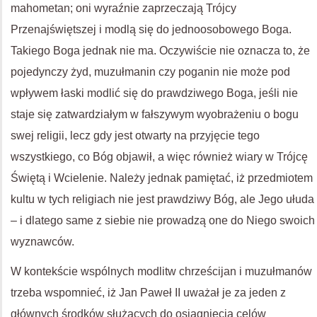
mahometan; oni wyraźnie zaprzeczają Trójcy
Przenajświętszej i modlą się do jednoosobowego Boga.
Takiego Boga jednak nie ma. Oczywiście nie oznacza to, że
pojedynczy żyd, muzułmanin czy poganin nie może pod
wpływem łaski modlić się do prawdziwego Boga, jeśli nie
staje się zatwardziałym w fałszywym wyobrażeniu o bogu
swej religii, lecz gdy jest otwarty na przyjęcie tego
wszystkiego, co Bóg objawił, a więc również wiary w Trójcę
Świętą i Wcielenie. Należy jednak pamiętać, iż przedmiotem
kultu w tych religiach nie jest prawdziwy Bóg, ale Jego ułuda
– i dlatego same z siebie nie prowadzą one do Niego swoich
wyznawców.
W kontekście wspólnych modlitw chrześcijan i muzułmanów
trzeba wspomnieć, iż Jan Paweł II uważał je za jeden z
głównych środków służących do osiągnięcia celów