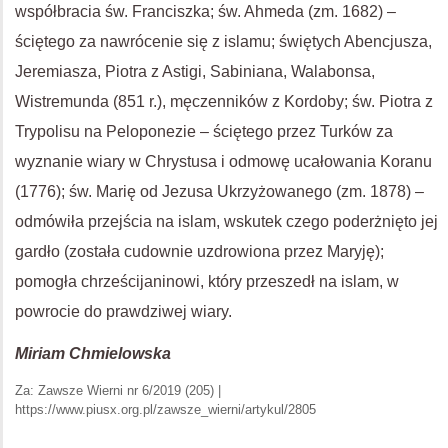
współbracia św. Franciszka; św. Ahmeda (zm. 1682) –
ściętego za nawrócenie się z islamu; świętych Abencjusza,
Jeremiasza, Piotra z Astigi, Sabiniana, Walabonsa,
Wistremunda (851 r.), męczenników z Kordoby; św. Piotra z
Trypolisu na Peloponezie – ściętego przez Turków za
wyznanie wiary w Chrystusa i odmowę ucałowania Koranu
(1776); św. Marię od Jezusa Ukrzyżowanego (zm. 1878) –
odmówiła przejścia na islam, wskutek czego poderżnięto jej
gardło (została cudownie uzdrowiona przez Maryję);
pomogła chrześcijaninowi, który przeszedł na islam, w
powrocie do prawdziwej wiary.
Miriam Chmielowska
Za: Zawsze Wierni nr 6/2019 (205) |
https://www.piusx.org.pl/zawsze_wierni/artykul/2805