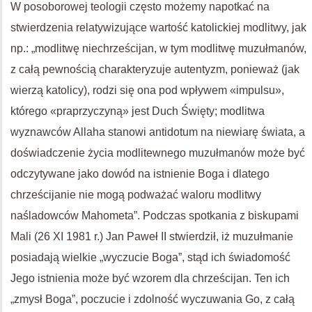
W posoborowej teologii często możemy napotkać na
stwierdzenia relatywizujące wartość katolickiej modlitwy, jak
np.: „modlitwę niechrześcijan, w tym modlitwę muzułmanów,
z całą pewnością charakteryzuje autentyzm, ponieważ (jak
wierzą katolicy), rodzi się ona pod wpływem «impulsu»,
którego «praprzyczyną» jest Duch Święty; modlitwa
wyznawców Allaha stanowi antidotum na niewiarę świata, a
doświadczenie życia modlitewnego muzułmanów może być
odczytywane jako dowód na istnienie Boga i dlatego
chrześcijanie nie mogą podważać waloru modlitwy
naśladowców Mahometa”. Podczas spotkania z biskupami
Mali (26 XI 1981 r.) Jan Paweł II stwierdził, iż muzułmanie
posiadają wielkie „wyczucie Boga”, stąd ich świadomość
Jego istnienia może być wzorem dla chrześcijan. Ten ich
„zmysł Boga”, poczucie i zdolność wyczuwania Go, z całą