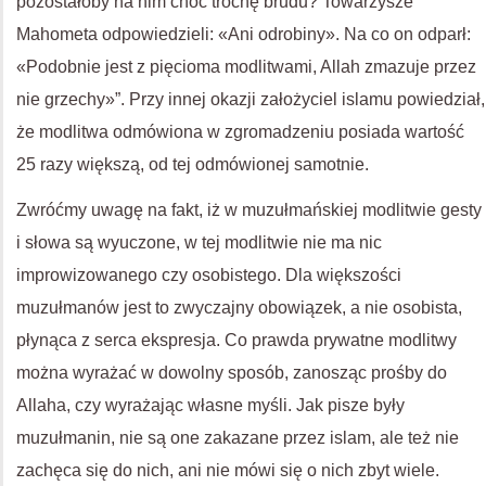
pozostałoby na nim choć trochę brudu? Towarzysze
Mahometa odpowiedzieli: «Ani odrobiny». Na co on odparł:
«Podobnie jest z pięcioma modlitwami, Allah zmazuje przez
nie grzechy»”. Przy innej okazji założyciel islamu powiedział,
że modlitwa odmówiona w zgromadzeniu posiada wartość
25 razy większą, od tej odmówionej samotnie.
Zwróćmy uwagę na fakt, iż w muzułmańskiej modlitwie gesty
i słowa są wyuczone, w tej modlitwie nie ma nic
improwizowanego czy osobistego. Dla większości
muzułmanów jest to zwyczajny obowiązek, a nie osobista,
płynąca z serca ekspresja. Co prawda prywatne modlitwy
można wyrażać w dowolny sposób, zanosząc prośby do
Allaha, czy wyrażając własne myśli. Jak pisze były
muzułmanin, nie są one zakazane przez islam, ale też nie
zachęca się do nich, ani nie mówi się o nich zbyt wiele.