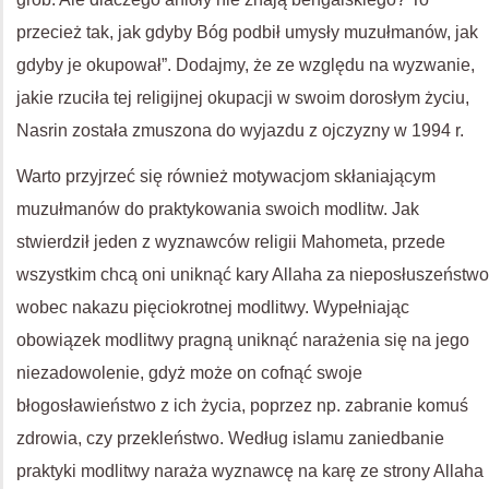
przecież tak, jak gdyby Bóg podbił umysły muzułmanów, jak
gdyby je okupował”. Dodajmy, że ze względu na wyzwanie,
jakie rzuciła tej religijnej okupacji w swoim dorosłym życiu,
Nasrin została zmuszona do wyjazdu z ojczyzny w 1994 r.
Warto przyjrzeć się również motywacjom skłaniającym
muzułmanów do praktykowania swoich modlitw. Jak
stwierdził jeden z wyznawców religii Mahometa, przede
wszystkim chcą oni uniknąć kary Allaha za nieposłuszeństwo
wobec nakazu pięciokrotnej modlitwy. Wypełniając
obowiązek modlitwy pragną uniknąć narażenia się na jego
niezadowolenie, gdyż może on cofnąć swoje
błogosławieństwo z ich życia, poprzez np. zabranie komuś
zdrowia, czy przekleństwo. Według islamu zaniedbanie
praktyki modlitwy naraża wyznawcę na karę ze strony Allaha