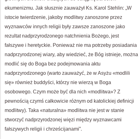
ekumenizmu. Jak słusznie zauważył Ks. Karol Stehlin: „W
istocie twierdzenie, jakoby modlitwy zanoszone przez
wyznawców innych religii były zawsze zanoszone jako
rezultat nadprzyrodzonego natchnienia Bożego, jest
fałszywe i heretyckie. Ponieważ nie ma potrzeby posiadania
nadprzyrodzonej wiary, aby wiedzieć, że Bóg istnieje, można
modlić się do Boga bez podejmowania aktu
nadprzyrodzonego (warto zauważyć, że w Asyżu «modlili
się» również buddyści, którzy nie wierzą w Boga
osobowego. Czym może być dla nich «modlitwa»? Z
pewnością czymś całkowicie różnym od katolickiej definicji
modlitwy). Taka «naturalna» modlitwa nie jest w stanie
stworzyć nadprzyrodzonej więzi między wyznawcami
fałszywych religii i chrześcijanami”.