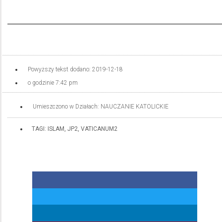
Powyższy tekst dodano:
2019-12-18
o godzinie
7:42 pm
Umieszczono w Działach:
NAUCZANIE KATOLICKIE
TAGI:
ISLAM
,
JP2
,
VATICANUM2