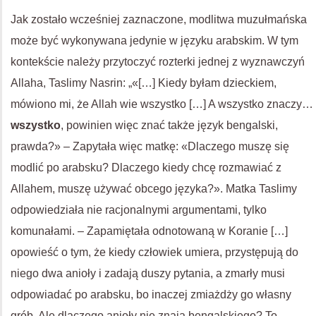
Jak zostało wcześniej zaznaczone, modlitwa muzułmańska
może być wykonywana jedynie w języku arabskim. W tym
kontekście należy przytoczyć rozterki jednej z wyznawczyń
Allaha, Taslimy Nasrin: „«[…] Kiedy byłam dzieckiem,
mówiono mi, że Allah wie wszystko […] A wszystko znaczy…
wszystko
, powinien więc znać także język bengalski,
prawda?» – Zapytała więc matkę: «Dlaczego muszę się
modlić po arabsku? Dlaczego kiedy chcę rozmawiać z
Allahem, muszę używać obcego języka?». Matka Taslimy
odpowiedziała nie racjonalnymi argumentami, tylko
komunałami. – Zapamiętała odnotowaną w Koranie […]
opowieść o tym, że kiedy człowiek umiera, przystępują do
niego dwa anioły i zadają duszy pytania, a zmarły musi
odpowiadać po arabsku, bo inaczej zmiażdży go własny
grób. Ale dlaczego anioły nie znają bengalskiego? To