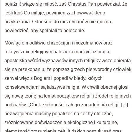
bojaźni) wiąże się miłość, zaś Chrystus Pan powiedział, że
jeśli ktoś Go miłuje, powinien zachowywać Jego
przykazania. Odnośnie do muzułmanów nie można
powiedzieć, aby spełniali to polecenie.
Mówiąc o modlitwie chrześcijan i muzułmanów oraz
relatywizmie religijnym należy zaznaczyć, iż praca
apostolska wśród wyznawców innych religii zawsze opierała
się na przekonaniu, że poprzez grzech pierworodny człowiek
zerwał więź z Bogiem i popadł w błędy, których
konsekwencjami są fałszywe religie. W chwili obecnej głosi
się nową teorię na temat początków religii i źródeł religijnych
podziałów: „Obok złożoności całego zagadnienia religii […]
bez wątpienia musimy popatrzeć na cechy etniczne,
zróżnicowane doświadczenia ekologiczne i kulturalne,
niemożność zrozumienia celu ludzkich poszukiwań oraz