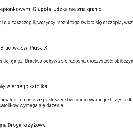
epionkowym: Głupota ludzka nie zna granic
gi się zaszczepili, wszyscy możni tego świata się szczepią, wszy
 Bractwa św. Piusa X
kiej gałęzi Bractwa odbywa się radosna uroczystość: obłóczyny
ę wiernego katolika
beralnej atmosferze posłuszeństwo nadużywane jest często dla 
 katolików wymaga się dążenia
yjna Droga Krzyżowa