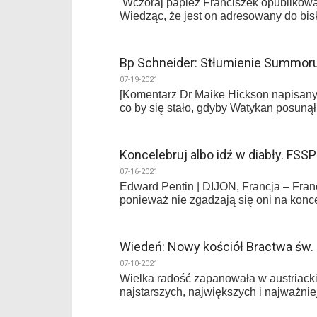
Wczoraj papież Franciszek opublikował m
Wiedząc, że jest on adresowany do bi
Bp Schneider: Stłumienie Summor
07-19-2021
[Komentarz Dr Maike Hickson napisany
co by się stało, gdyby Watykan posunął
Koncelebruj albo idź w diabły. FSS
07-16-2021
Edward Pentin | DIJON, Francja – Franc
ponieważ nie zgadzają się oni na konc
Wiedeń: Nowy kościół Bractwa św. 
07-10-2021
Wielka radość zapanowała w austriacki
najstarszych, największych i najważnie