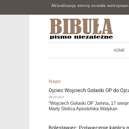
Aktualizacja strony została wstrzyman
HOME
fsspx
Ojciec Wojciech Gołaski OP do Ojc
08-30-2021
“Wojciech Gołaski OP Jamna, 17 sierp
Marty Stolica Apostolska Watykan
Bolesławiec: Poświęcenie kaplicy 