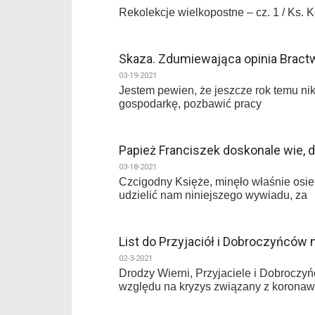
Rekolekcje wielkopostne – cz. 1 / K
Skaza. Zdumiewająca opinia Bract
03-19-2021
Jestem pewien, że jeszcze rok temu nik
gospodarkę, pozbawić pracy
Papież Franciszek doskonale wie,
03-18-2021
Czcigodny Księże, minęło właśnie osiem
udzielić nam niniejszego wywiadu, za
List do Przyjaciół i Dobroczyńców 
02-3-2021
Drodzy Wierni, Przyjaciele i Dobroczy
względu na kryzys związany z koronaw