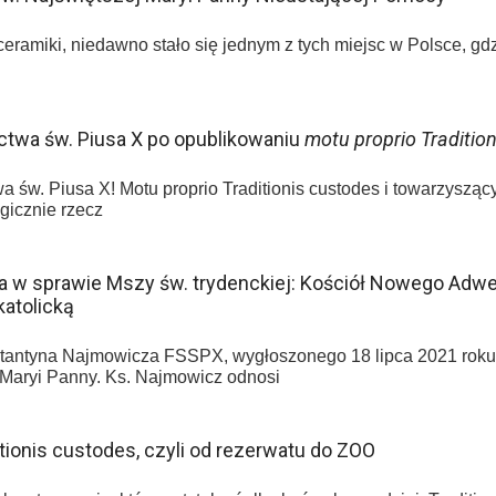
ceramiki, niedawno stało się jednym z tych miejsc w Polsce, gd
ctwa św. Piusa X po opublikowaniu
motu proprio Traditio
a św. Piusa X! Motu proprio Traditionis custodes i towarzysząc
gicznie rzecz
ka w sprawie Mszy św. trydenckiej: Kościół Nowego Adw
katolicką
stantyna Najmowicza FSSPX, wygłoszonego 18 lipca 2021 roku
Maryi Panny. Ks. Najmowicz odnosi
ionis custodes, czyli od rezerwatu do ZOO