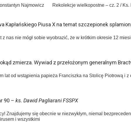
s. Konstantyn Najmowicz Rekolekcje wielkopostne – cz. 2 / 
wa Kapłańskiego Piusa X na temat szczepionek splamio
t z nas nie mógł sobie wyobrazić, że w krótkim okresie 12 mie
 dokąd zmierza. Wywiad z przełożonym generalnym Bract
 lat od wstąpienia papieża Franciszka na Stolicę Piotrową i z o
nr 90 –
ks. Dawid Pagliarani FSSPX
ńcy! Znajdujemy się obecnie w niezwykłym, niemal bezpreceden
irusem i wszystkimi