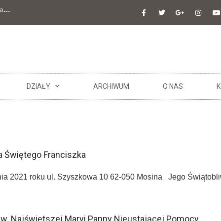
a
…
DZIAŁY
ARCHIWUM
O NAS
K
a Świętego Franciszka
nia 2021 roku ul. Szyszkowa 10 62-050 Mosina Jego Świątobl
pw. Najświętszej Maryi Panny Nieustającej Pomocy