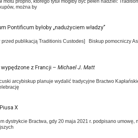
otu proprio, którego tytuł mógłby być pełen nadziei: Traditioni
skupów, można by
um Pontificum byłoby „nadużyciem władzy”
 przed publikacją Traditionis Custodes] Biskup pomocniczy As
P wypędzone z Francji –
Michael J. Matt
uski arcybiskup planuje wydalić tradycyjne Bractwo Kapłańskie
elebrację
Piusa X
m dystrykcie Bractwa, gdy 20 maja 2021 r. podpisano umowę, 
jszych