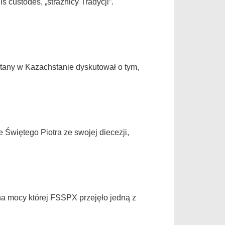
s custodes, „strażnicy Tradycji”.
tany w Kazachstanie dyskutował o tym,
 Świętego Piotra ze swojej diecezji,
na mocy której FSSPX przejęło jedną z