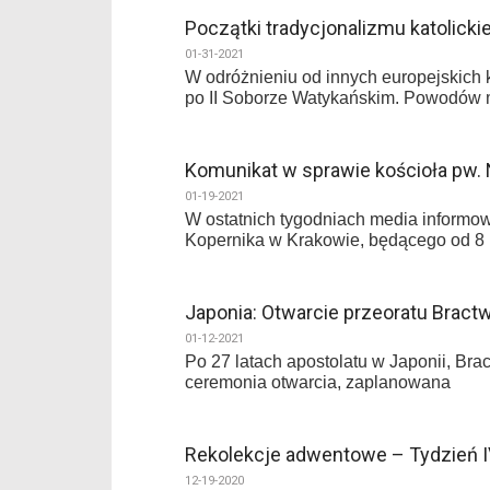
Początki tradycjonalizmu katolick
01-31-2021
W odróżnieniu od innych europejskich 
po II Soborze Watykańskim. Powodów
Komunikat w sprawie kościoła pw.
01-19-2021
W ostatnich tygodniach media informow
Kopernika w Krakowie, będącego od 8 
Japonia: Otwarcie przeoratu Bract
01-12-2021
Po 27 latach apostolatu w Japonii, Bra
ceremonia otwarcia, zaplanowana
Rekolekcje adwentowe – Tydzień 
12-19-2020