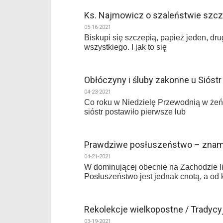
Ks. Najmowicz o szaleństwie szcz
05-16-2021
Biskupi się szczepią, papież jeden, dru
wszystkiego. I jak to się
Obłóczyny i śluby zakonne u Sióstr
04-23-2021
Co roku w Niedzielę Przewodnią w żeńs
sióstr postawiło pierwsze lub
Prawdziwe posłuszeństwo – znami
04-21-2021
W dominującej obecnie na Zachodzie li
Posłuszeństwo jest jednak cnotą, a od
Rekolekcje wielkopostne / Tradyc
03-19-2021