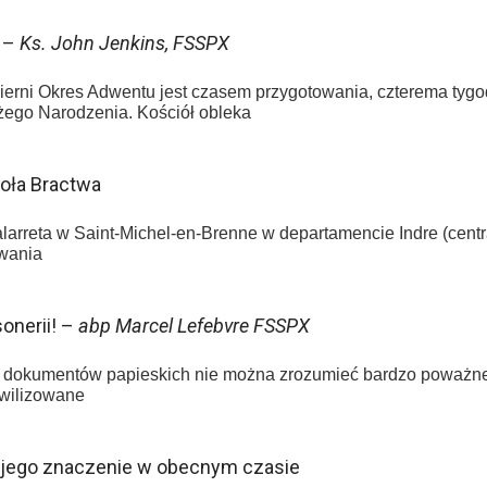
I –
Ks. John Jenkins, FSSPX
erni Okres Adwentu jest czasem przygotowania, czterema tyg
żego Narodzenia. Kościół obleka
oła Bractwa
alarreta w Saint-Michel-en-Brenne w departamencie Indre (cent
iwania
onerii! –
abp Marcel Lefebvre FSSPX
dokumentów papieskich nie można zrozumieć bardzo poważnej s
ywilizowane
i jego znaczenie w obecnym czasie