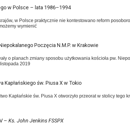
iego w Polsce – lata 1986–1994
krajów, w Polsce praktycznie nie kontestowano reform posoboro
 możemy wymienić
 Niepokalanego Poczęcia N.M.P. w Krakowie
ały o planach zmiany sposobu użytkowania kościoła pw. Niepo
listopada 2019
wa Kapłańskiego św. Piusa X w Tokio
ctwo Kapłańskie św. Piusa X otworzyło przeorat w stolicy tego k
IV –
Ks. John Jenkins FSSPX