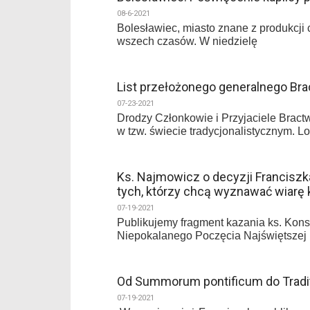
08-6-2021
Bolesławiec, miasto znane z produkcji 
wszech czasów. W niedzielę
List przełożonego generalnego Bra
07-23-2021
Drodzy Członkowie i Przyjaciele Bractw
w tzw. świecie tradycjonalistycznym. Lo
Ks. Najmowicz o decyzji Francisz
tych, którzy chcą wyznawać wiarę 
07-19-2021
Publikujemy fragment kazania ks. Kon
Niepokalanego Poczęcia Najświętszej 
Od Summorum pontificum do Tradit
07-19-2021