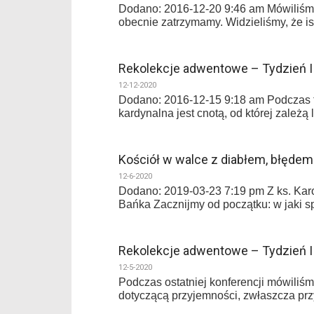
Dodano: 2016-12-20 9:46 am Mówiliśmy 
obecnie zatrzymamy. Widzieliśmy, że is
Rekolekcje adwentowe – Tydzień I
12-12-2020
Dodano: 2016-12-15 9:18 am Podczas tej
kardynalna jest cnotą, od której zależą l
Kościół w walce z diabłem, błęde
12-6-2020
Dodano: 2019-03-23 7:19 pm Z ks. Kar
Bańka Zacznijmy od początku: w jaki s
Rekolekcje adwentowe – Tydzień I
12-5-2020
Podczas ostatniej konferencji mówiliśm
dotyczącą przyjemności, zwłaszcza pr