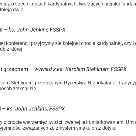
już o trzech cnotach kardynalnych, tworzących niejako fundam
tnieją dwie
II –
ks. John Jenkins FSSPX
 konferencji przyjrzymy się kolejnej cnocie kardynalnej, czyli
ub z której
m i grzechem –
wywiad z ks. Karolem Stehlinem FSSPX
olem Stehlinem, przełożonym Rycerstwa Niepokalanej Tradycy
posób zetknął się
I –
ks. John Jenkins, FSSPX
y o cnocie wstrzemięźliwości, zwanej też umiarkowaniem. Umiar
zyjemności związanych ze zmysłem smaku oraz dotyku