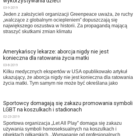
wykorzystywania dzieci
03-9-2019
Jeden z założycieli organizacji Greenpeace uważa, że ruchy
„walczące z globalnym ociepleniem” dopuszczają się
największego oszustwa w historii. Za propagandą mającą
straszyć skutkami zmian klimatu
Amerykańscy lekarze: aborcja nigdy nie jest
konieczna dla ratowania życia matki
03-8-2019
Kilku medycznych ekspertów w USA opublikowało artykuł
ukazujący, że aborcja nigdy nie jest konieczna dla ratowania
życia matki. Tym samym nie może być określana jako
Sportowcy domagają się zakazu promowania symboli
LGBT na koszulkach i stadionach
02-23-2019
Sportowa organizacja „Let All Play” domaga się zakazu
używania symboli homoseksualnych na koszulkach i
obiektach piłkarskich. „Wymaganie od profesjonalnych