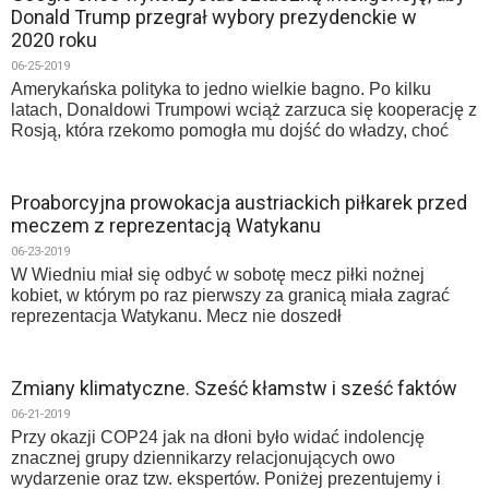
Donald Trump przegrał wybory prezydenckie w
2020 roku
06-25-2019
Amerykańska polityka to jedno wielkie bagno. Po kilku
latach, Donaldowi Trumpowi wciąż zarzuca się kooperację z
Rosją, która rzekomo pomogła mu dojść do władzy, choć
Proaborcyjna prowokacja austriackich piłkarek przed
meczem z reprezentacją Watykanu
06-23-2019
W Wiedniu miał się odbyć w sobotę mecz piłki nożnej
kobiet, w którym po raz pierwszy za granicą miała zagrać
reprezentacja Watykanu. Mecz nie doszedł
Zmiany klimatyczne. Sześć kłamstw i sześć faktów
06-21-2019
Przy okazji COP24 jak na dłoni było widać indolencję
znacznej grupy dziennikarzy relacjonujących owo
wydarzenie oraz tzw. ekspertów. Poniżej prezentujemy i