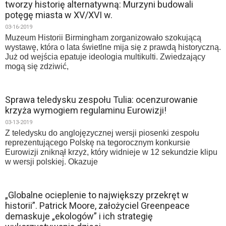
tworzy historię alternatywną: Murzyni budowali
potęgę miasta w XV/XVI w.
03-16-2019
Muzeum Historii Birmingham zorganizowało szokującą
wystawę, która o lata świetlne mija się z prawdą historyczną.
Już od wejścia epatuje ideologia multikulti. Zwiedzający
mogą się zdziwić,
Sprawa teledysku zespołu Tulia: ocenzurowanie
krzyża wymogiem regulaminu Eurowizji!
03-13-2019
Z teledysku do anglojęzycznej wersji piosenki zespołu
reprezentującego Polskę na tegorocznym konkursie
Eurowizji zniknął krzyż, który widnieje w 12 sekundzie klipu
w wersji polskiej. Okazuje
„Globalne ocieplenie to największy przekręt w
historii”. Patrick Moore, założyciel Greenpeace
demaskuje „ekologów” i ich strategię