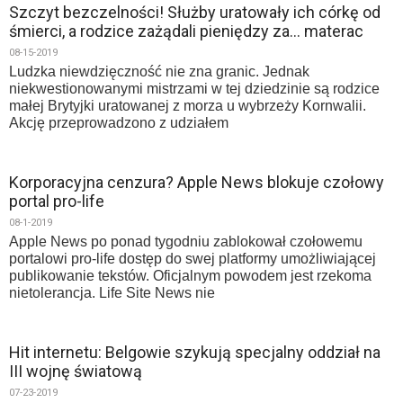
Szczyt bezczelności! Służby uratowały ich córkę od
śmierci, a rodzice zażądali pieniędzy za… materac
08-15-2019
Ludzka niewdzięczność nie zna granic. Jednak
niekwestionowanymi mistrzami w tej dziedzinie są rodzice
małej Brytyjki uratowanej z morza u wybrzeży Kornwalii.
Akcję przeprowadzono z udziałem
Korporacyjna cenzura? Apple News blokuje czołowy
portal pro-life
08-1-2019
Apple News po ponad tygodniu zablokował czołowemu
portalowi pro-life dostęp do swej platformy umożliwiającej
publikowanie tekstów. Oficjalnym powodem jest rzekoma
nietolerancja. Life Site News nie
Hit internetu: Belgowie szykują specjalny oddział na
III wojnę światową
07-23-2019