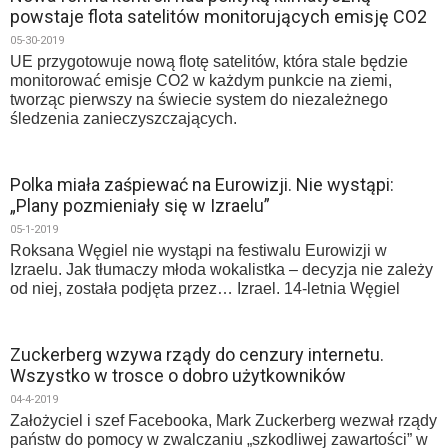
powstaje flota satelitów monitorujących emisję CO2
05-30-2019
UE przygotowuje nową flotę satelitów, która stale będzie
monitorować emisje CO2 w każdym punkcie na ziemi,
tworząc pierwszy na świecie system do niezależnego
śledzenia zanieczyszczających.
Polka miała zaśpiewać na Eurowizji. Nie wystąpi:
„Plany pozmieniały się w Izraelu”
05-1-2019
Roksana Węgiel nie wystąpi na festiwalu Eurowizji w
Izraelu. Jak tłumaczy młoda wokalistka – decyzja nie zależy
od niej, została podjęta przez… Izrael. 14-letnia Węgiel
Zuckerberg wzywa rządy do cenzury internetu.
Wszystko w trosce o dobro użytkowników
04-4-2019
Założyciel i szef Facebooka, Mark Zuckerberg wezwał rządy
państw do pomocy w zwalczaniu „szkodliwej zawartości” w