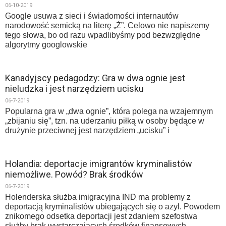
06-10-2019
Google usuwa z sieci i świadomości internautów
narodowość semicką na literę „Ź”. Celowo nie napiszemy
tego słowa, bo od razu wpadlibyśmy pod bezwzględne
algorytmy googlowskie
Kanadyjscy pedagodzy: Gra w dwa ognie jest
nieludzka i jest narzędziem ucisku
06-7-2019
Popularna gra w „dwa ognie”, która polega na wzajemnym
„zbijaniu się”, tzn. na uderzaniu piłką w osoby będące w
drużynie przeciwnej jest narzędziem „ucisku” i
Holandia: deportacje imigrantów kryminalistów
niemożliwe. Powód? Brak środków
06-7-2019
Holenderska służba imigracyjna IND ma problemy z
deportacją kryminalistów ubiegających się o azyl. Powodem
znikomego odsetka deportacji jest zdaniem szefostwa
służby brak wystarczających środków finansowych.