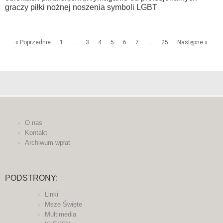
graczy piłki nożnej noszenia symboli LGBT
« Poprzednie
1
…
3
4
5
6
7
…
25
Następne »
O nas
Kontakt
Archiwum wpłat
PODSTRONY:
Linki
Msze Święte
Multimedia