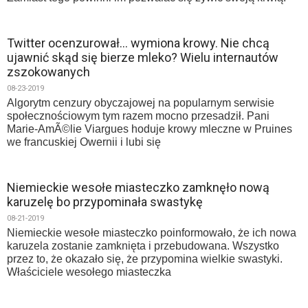
Twitter ocenzurował… wymiona krowy. Nie chcą
ujawnić skąd się bierze mleko? Wielu internautów
zszokowanych
08-23-2019
Algorytm cenzury obyczajowej na popularnym serwisie
społecznościowym tym razem mocno przesadził. Pani
Marie-AmÃ©lie Viargues hoduje krowy mleczne w Pruines
we francuskiej Owernii i lubi się
Niemieckie wesołe miasteczko zamknęło nową
karuzelę bo przypominała swastykę
08-21-2019
Niemieckie wesołe miasteczko poinformowało, że ich nowa
karuzela zostanie zamknięta i przebudowana. Wszystko
przez to, że okazało się, że przypomina wielkie swastyki.
Właściciele wesołego miasteczka