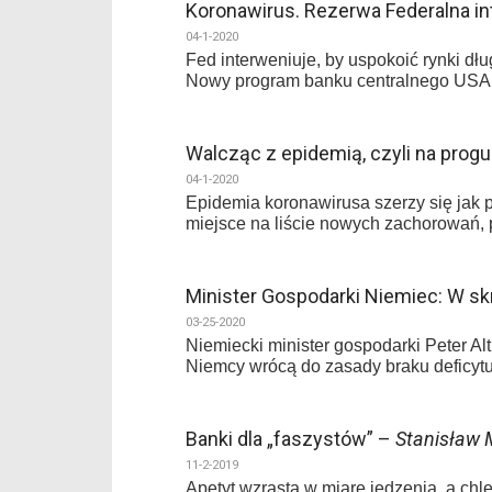
Koronawirus. Rezerwa Federalna i
04-1-2020
Fed interweniuje, by uspokoić rynki dł
Nowy program banku centralnego USA
Walcząc z epidemią, czyli na progu
04-1-2020
Epidemia koronawirusa szerzy się jak 
miejsce na liście nowych zachorowań,
Minister Gospodarki Niemiec: W s
03-25-2020
Niemiecki minister gospodarki Peter 
Niemcy wrócą do zasady braku deficy
Banki dla „faszystów” –
Stanisław 
11-2-2019
Apetyt wzrasta w miarę jedzenia, a chl