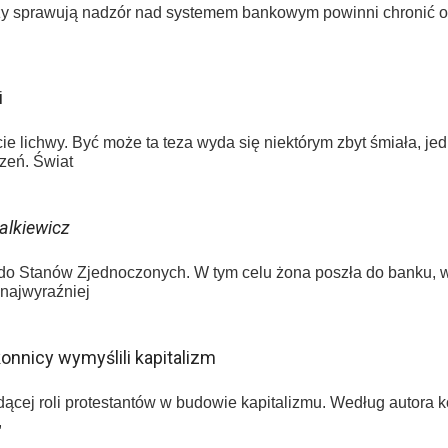
rzy sprawują nadzór nad systemem bankowym powinni chronić ob
i
 lichwy. Być może ta teza wyda się niektórym zbyt śmiała, je
zeń. Świat
alkiewicz
o Stanów Zjednoczonych. W tym celu żona poszła do banku, w
najwyraźniej
konnicy wymyślili kapitalizm
cej roli protestantów w budowie kapitalizmu. Według autora ko
,