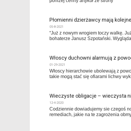
poniżej cenny artykuł ze strony
Płomienni dzierżawcy mają kolejn
05-8-2021
“Już z nowym wrogiem toczy walkę. Ju
bohaterze Janusz Szpotański. Wygląda
Włoscy duchowni alarmują z powod
01-29-2021
Włoscy hierarchowie ubolewają z powo
takie mogą stać się ofiarami lichwy wy
Wieczyste obligacje – wieczysta 
12-4-2020
Codziennie dowiadujemy sie czegoś now
remediach, jakie na te zagrożenia obmy