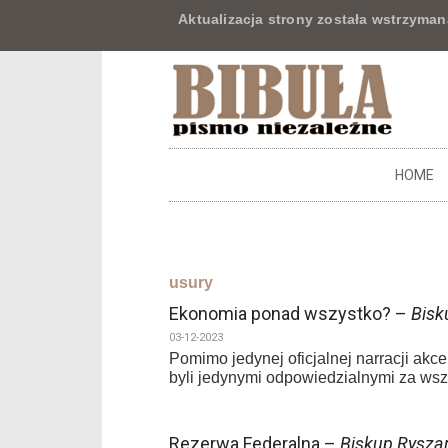
Aktualizacja strony została wstrzyman
HOME
usury
Ekonomia ponad wszystko? –
Bisk
03-12-2023
Pomimo jedynej oficjalnej narracji akce
byli jedynymi odpowiedzialnymi za wsz
Rezerwa Federalna –
Biskup Rysza