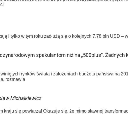
ci
ają i tylko w tym roku zadłużą się o kolejnych 7,78 bln USD –
ędzynarodowym spekulantom niż na „500plus”. Źadnych 
ozwiniętych rynków świata i założeniach budżetu państwa na 2
ha, rozmawia
sław Michalkiewicz
m kraju się powtarza! Okazuje się, że mimo sławnej transformac