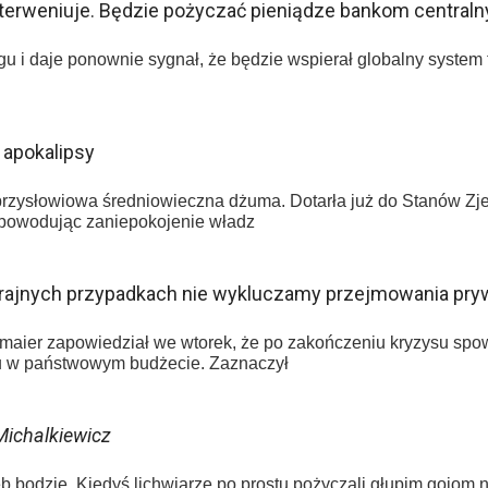
nterweniuje. Będzie pożyczać pieniądze bankom central
ugu i daje ponownie sygnał, że będzie wspierał globalny system
 apokalipsy
przysłowiowa średniowieczna dżuma. Dotarła już do Stanów Zje
 powodując zaniepokojenie władz
krajnych przypadkach nie wykluczamy przejmowania pry
Altmaier zapowiedział we wtorek, że po zakończeniu kryzysu s
tu w państwowym budżecie. Zaznaczył
Michalkiewicz
eb bodzie. Kiedyś lichwiarze po prostu pożyczali głupim gojom 