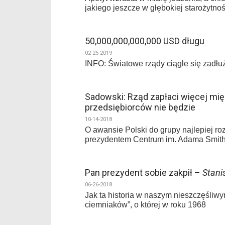
jakiego jeszcze w głębokiej starożytnoś
50,000,000,000,000 USD długu
02-25-2019
INFO: Światowe rządy ciągle się zadłuż
Sadowski: Rząd zapłaci więcej mi
przedsiębiorców nie będzie
10-14-2018
O awansie Polski do grupy najlepiej r
prezydentem Centrum im. Adama Smit
Pan prezydent sobie zakpił –
Stani
06-26-2018
Jak ta historia w naszym nieszczęśliwy
ciemniaków”, o której w roku 1968