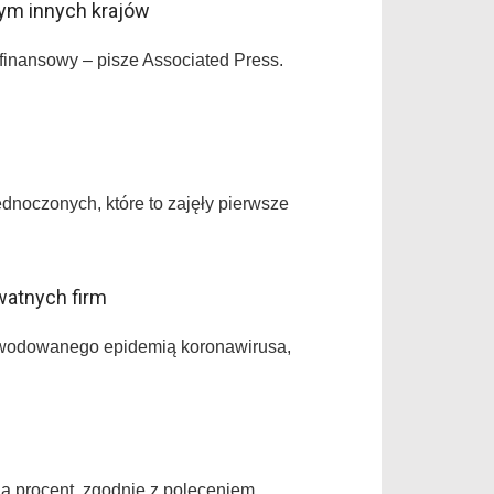
nym innych krajów
 finansowy – pisze Associated Press.
dnoczonych, które to zajęły pierwsze
watnych firm
powodowanego epidemią koronawirusa,
na procent, zgodnie z poleceniem,