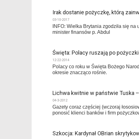
Irak dostanie pożyczkę, którą zai
03-10-2017
INFO: Wielka Brytania zgodziła się na u
minister finansów p. Abdul
Święta: Polacy ruszają po pożyczki
12-22-2014
Polacy co roku w Święta Bożego Narodz
okresie znacząco rośnie.
Lichwa kwitnie w państwie Tuska 
04-3-2012
Gazety coraz częściej (wczoraj łososi
ponosić klienci banków i firm pożyczk
Szkocja: Kardynał OBrian skrytykow