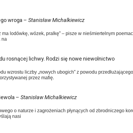
ego wroga –
Stanisław Michalkiewicz
ż ma lodówkę, wózek, pralkę” – pisze w nieśmiertelnym poemac
 na
u rosnącej lichwy. Rodzi się nowe niewolnictwo
du wzrostu liczby „nowych ubogich” z powodu przedłużająceg
korzystywanej przez mafię.
niewola –
Stanisław Michalkiewicz
ego o naturze i zagrożeniach płynących od zbrodniczego koro
ślają nasi