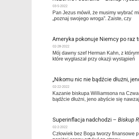
03-5-2022
Pan Jezus mówił, że musimy wybrać m
„poznaj swojego wroga”. Zaiste, czy
Ameryka pokonuje Niemcy po raz tr
02-28-2022
Mój dawny szef Herman Kahn, z którym
które wygłaszał przy okazji wystąpień
„Nikomu nic nie bądźcie dłużni, je
02-22-2022
Kazanie biskupa Williamsona na Czwar
bądźcie dłużni, jeno abyście się nawza
Superinflacja nadchodzi –
Biskup R
02-2-2022
Człowiek bez Boga tworzy finansowe pi