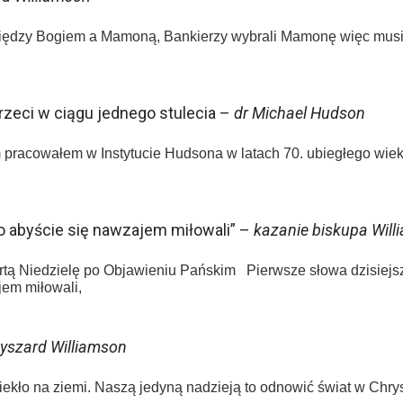
iędzy Bogiem a Mamoną, Bankierzy wybrali Mamonę więc musie
zeci w ciągu jednego stulecia –
dr Michael Hudson
 pracowałem w Instytucie Hudsona w latach 70. ubiegłego wiek
no abyście się nawzajem miłowali” –
kazanie biskupa Wil
tą Niedzielę po Objawieniu Pańskim Pierwsze słowa dzisiejsze
jem miłowali,
yszard Williamson
ekło na ziemi. Naszą jedyną nadzieją to odnowić świat w Chr