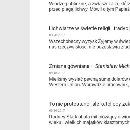
Władze publiczne, a zwłaszcza ci, któ
przed plagą lichwy. Mówił o tym Papież
Lichwiarze w świetle religii i tradycj
08-20-2017
Wszechobecny wyzysk Źyjemy w świecie
nas rzeczywistości nie pozostawia złud
Zmiana gówniana –
Stanisław Mich
08-18-2017
Mieliśmy wysłać pewną sumę dolarów d
Western Union. Wprawdzie pracownik, 
To nie protestanci, ale katoliccy za
03-16-2017
Rodney Stark obala mit mówiący o wiodą
wieku i wielkich majątków klasztornych