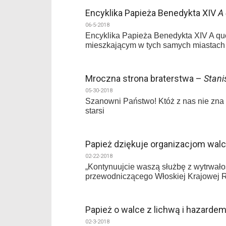
Encyklika Papieża Benedykta XIV
A
06-5-2018
Encyklika Papieża Benedykta XIV A qu
mieszkającym w tych samych miastach 
Mroczna strona braterstwa –
Stani
05-30-2018
Szanowni Państwo! Któż z nas nie zna p
starsi
Papież dziękuje organizacjom wal
02-22-2018
„Kontynuujcie waszą służbę z wytrwałoś
przewodniczącego Włoskiej Krajowej 
Papież o walce z lichwą i hazarde
02-3-2018