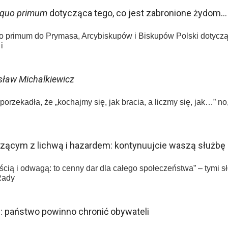
 quo primum
dotycząca tego, co jest zabronione żydom…
o primum do Prymasa, Arcybiskupów i Biskupów Polski dotycząc
i
sław Michalkiewicz
orzekadła, że „kochajmy się, jak bracia, a liczmy się, jak…” no
czącym z lichwą i hazardem: kontynuujcie waszą służbę
cią i odwagą: to cenny dar dla całego społeczeństwa” – tymi s
Rady
m: państwo powinno chronić obywateli