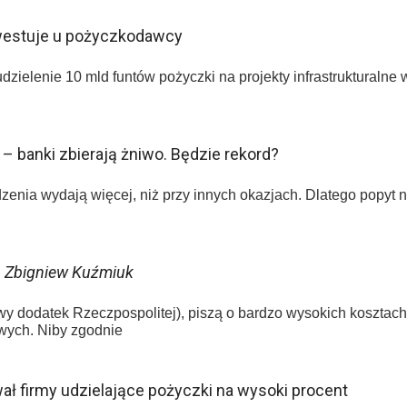
nwestuje u pożyczkodawcy
dzielenie 10 mld funtów pożyczki na projekty infrastrukturalne w
 – banki zbierają żniwo. Będzie rekord?
enia wydają więcej, niż przy innych okazjach. Dlatego popyt n
–
Zbigniew Kuźmiuk
owy dodatek Rzeczpospolitej), piszą o bardzo wysokich kosztac
owych. Niby zgodnie
ał firmy udzielające pożyczki na wysoki procent