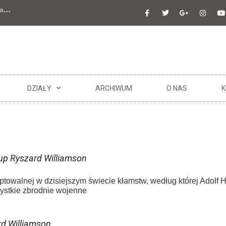
a
…
DZIAŁY
ARCHIWUM
O NAS
K
up Ryszard Williamson
ptowalnej w dzisiejszym świecie kłamstw, według której Adolf H
ystkie zbrodnie wojenne
rd Williamson