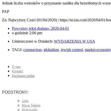
Jednak liczba wniosków o przyznanie zasiłku dla bezrobotnych wzrast
PAP
Za: Najwyższy Czas! (01/04/2020) | https://nczas.com/2020/04/01/k
Powyższy tekst dodano:
2020-04-01
o godzinie
2:06 pm
Umieszczono w Działach:
WYDARZENIA W USA
TAGI:
coronavirus
,
globalism
,
jewish control
,
market-economy
O nas
Kontakt
Archiwum wpłat
PODSTRONY:
Linki
Msze Święte
Multimedia