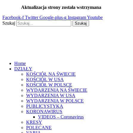
Przejdź
Aktualizacja strony została wstrzymana
…
do
Facebook-f
Twitter
Google-plus-g
Instagram
Youtube
treści
Szukaj
Szukaj
Home
DZIAŁY
KOŚCIÓŁ NA ŚWIECIE
KOŚCIÓŁ W USA
KOŚCIÓŁ W POLSCE
WYDARZENIA NA ŚWIECIE
WYDARZENIA W USA
WYDARZENIA W POLSCE
PUBLICYSTYKA
KORONAWIRUS
VIDEOS – Coronavirus
KRESY
POLECANE
VARIA