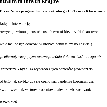
entralnym innych krajów
ed Press. Nowy program banku centralnego USA ruszy 6 kwietnia i
kolejną interwencję.
owych powinno pozostać stosunkowo niskie, a rynki finansowe
ić tani dostęp dolarów, w których banki te często udzielają
ąc alternatywnego, tymczasowego źródła dolarów USA, innego niż
h sprzedaży. Zbyt duża wyprzedaż tych papierów prowadzi do
od tego, jak szybko uda się opanować pandemię koronawirusa.
y, a także obniżył stopy procentowe, aby ułatwić zaciąganie
h zwolnień.