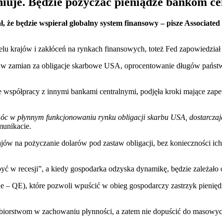
iuje. Będzie pożyczać pieniądze bankom c
ł, że będzie wspierał globalny system finansowy – pisze Associat
u krajów i zakłóceń na rynkach finansowych, toteż Fed zapowiedział 
w zamian za obligacje skarbowe USA, oprocentowanie długów państw
współpracy z innymi bankami centralnymi, podjęła kroki mające zapewn
c w płynnym funkcjonowaniu rynku obligacji skarbu USA, dostarczaj
munikacie.
jów na pożyczanie dolarów pod zastaw obligacji, bez konieczności ic
ć w recesji”, a kiedy gospodarka odzyska dynamikę, będzie zależało 
e – QE), które pozwoli wpuścić w obieg gospodarczy zastrzyk pieniędz
ębiorstwom w zachowaniu płynności, a zatem nie dopuścić do masowyc