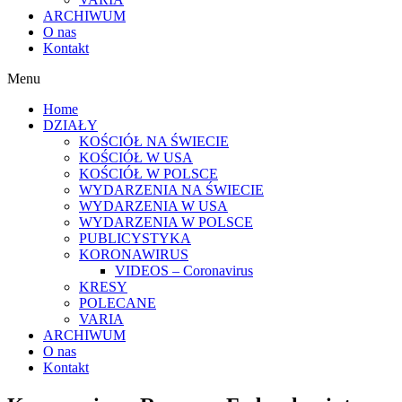
ARCHIWUM
O nas
Kontakt
Menu
Home
DZIAŁY
KOŚCIÓŁ NA ŚWIECIE
KOŚCIÓŁ W USA
KOŚCIÓŁ W POLSCE
WYDARZENIA NA ŚWIECIE
WYDARZENIA W USA
WYDARZENIA W POLSCE
PUBLICYSTYKA
KORONAWIRUS
VIDEOS – Coronavirus
KRESY
POLECANE
VARIA
ARCHIWUM
O nas
Kontakt