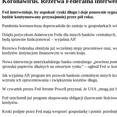
Koronawirus. Rezerwa Federalna interwen
Fed interweniuje, by uspokoić rynki długu i daje ponownie sygna
będzie kontynuowany przynajmniej przez pół roku.
Pandemia koronawirusa doprowadziła do zastoju w gospodarkach wiel
Dzięki pożyczkom dolarowym Fedu dla innych banków centralnych, 
będą sprawnie funkcjonować – wyjaśnia AP.
Rezerwa Federalna obniżyła już wcześniej stopy procentowe oraz, we 
kredytów instytucjom finansowym w swoim kraju.
Nowa interwencja amerykańskiego banku centralnego „
powinna pomó
sprzedaż papierów dłużnych na otwartym rynku”
– ogłosił Fed w ko
Jak wyjaśnia AP, program ten pozwoli bankom centralnym innych kra
wzrostu ich oprocentowania i zwiększenia kosztów długu.
W czwartek prezes Fed Jerome Powell przyznał, że USA „mogą już by
Fed uruchomił już program skupowania obligacji (luzowanie ilościow
kredytów.
Kroki podjęte przez Fed mają wesprzeć gospodarkę i pomóc przedsi