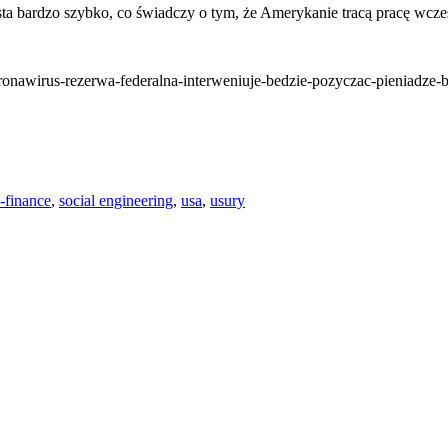
a bardzo szybko, co świadczy o tym, że Amerykanie tracą pracę wcześni
oronawirus-rezerwa-federalna-interweniuje-bedzie-pozyczac-pieniadze
-finance
,
social engineering
,
usa
,
usury