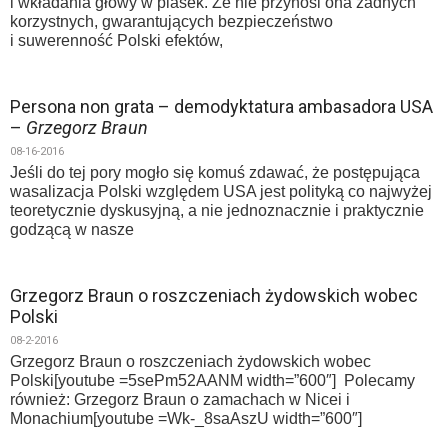
i wkładania głowy w piasek. Źe nie przynosi ona żadnych
korzystnych, gwarantujących bezpieczeństwo
i suwerenność Polski efektów,
Persona non grata – demodyktatura ambasadora USA
–
Grzegorz Braun
08-16-2016
Jeśli do tej pory mogło się komuś zdawać, że postępująca
wasalizacja Polski względem USA jest polityką co najwyżej
teoretycznie dyskusyjną, a nie jednoznacznie i praktycznie
godzącą w nasze
Grzegorz Braun o roszczeniach żydowskich wobec
Polski
08-2-2016
Grzegorz Braun o roszczeniach żydowskich wobec
Polski[youtube =5sePm52AANM width=”600″] Polecamy
również: Grzegorz Braun o zamachach w Nicei i
Monachium[youtube =Wk-_8saAszU width=”600″]