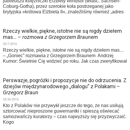
jubileuszu księżniczki Elżbiety Windsor (właśc. Sachsen-
Coburg-Gotha), przez szerokie koła postrzeganej jako
brytyjska »królowa Elżbieta II«, znaleźliśmy również „adres
Rzeczy wielkie, piękne, istotne nie są nigdy dziełem
mas… –
rozmowa z Grzegorzem Braunem
03-7-2016
Rzeczy wielkie, piękne, istotne nie są nigdy dziełem mas…
– „Goniec” rozmawia z Grzegorzem Braunem Andrzej
Kumor: Świetnie Cię widzieć po roku. Jak czas zweryfikował
Perswazje, pogróżki i propozycje nie do odrzucenia. Z
dziejów międzynarodowego „dialogu” z Polakami –
Grzegorz Braun
02-26-2016
Kto z Polaków nie przywykł jeszcze do tego, że nas usiłują
sztorcować nieproszone guwernantki i spieszą oświecać
samozwańczy kuratorzy – czas najwyższy się przyzwyczaić.
Kogo