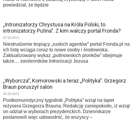
powiedział, że będzie
„Intronizatorzy Chrystusa na Króla Polski, to
intronizatorzy Putina”. Z kim walczy portal Fronda?
07-20-2015
Niestrudzenie tropiący „ruskich agentów” portal Fronda.pl na
ich listę wciąga coraz to nowe osoby i środowiska.
Zaktualizowany wykaz „putinowskich pionków” obejmuje
także… zwolenników Intronizacji Jezusa
„Wyborcza”, Komorowski a teraz „Polityka”. Grzegorz
Braun poruszył salon
05-29-2015
Postkomunistyczny tygodnik „Polityka” wziął na tapet
reżysera Grzegorza Brauna. Redakcję zaniepokoiło, iż wziął
on udział w wyborach prezydenckich. Dziennikarze
postanowili więc udowodnić, że wszyscy –