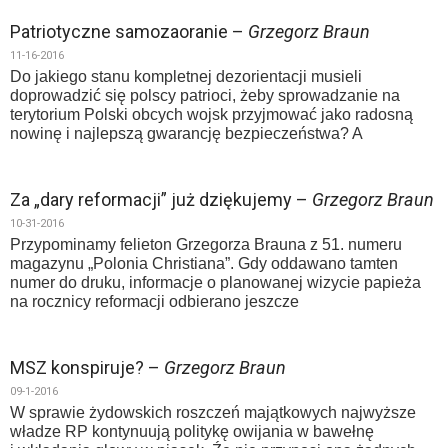
Patriotyczne samozaoranie –
Grzegorz Braun
11-16-2016
Do jakiego stanu kompletnej dezorientacji musieli
doprowadzić się polscy patrioci, żeby sprowadzanie na
terytorium Polski obcych wojsk przyjmować jako radosną
nowinę i najlepszą gwarancję bezpieczeństwa? A
Za „dary reformacji” już dziękujemy –
Grzegorz Braun
10-31-2016
Przypominamy felieton Grzegorza Brauna z 51. numeru
magazynu „Polonia Christiana”. Gdy oddawano tamten
numer do druku, informacje o planowanej wizycie papieża
na rocznicy reformacji odbierano jeszcze
MSZ konspiruje? –
Grzegorz Braun
09-1-2016
W sprawie żydowskich roszczeń majątkowych najwyższe
władze RP kontynuują politykę owijania w bawełnę