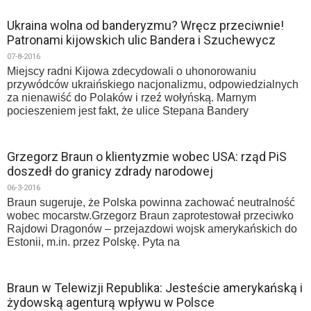
Ukraina wolna od banderyzmu? Wręcz przeciwnie!
Patronami kijowskich ulic Bandera i Szuchewycz
07-8-2016
Miejscy radni Kijowa zdecydowali o uhonorowaniu
przywódców ukraińskiego nacjonalizmu, odpowiedzialnych
za nienawiść do Polaków i rzeź wołyńską. Marnym
pocieszeniem jest fakt, że ulice Stepana Bandery
Grzegorz Braun o klientyzmie wobec USA: rząd PiS
doszedł do granicy zdrady narodowej
06-3-2016
Braun sugeruje, że Polska powinna zachować neutralność
wobec mocarstw.Grzegorz Braun zaprotestował przeciwko
Rajdowi Dragonów – przejazdowi wojsk amerykańskich do
Estonii, m.in. przez Polskę. Pyta na
Braun w Telewizji Republika: Jesteście amerykańską i
żydowską agenturą wpływu w Polsce