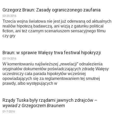
Grzegorz Braun: Zasady ograniczonego zaufania
02-25-2016
Trzecia wojna światowa nie jest już oderwaną od aktualnych
realiów hipotezą badawczą, ani wizją z gatunku political
fiction, ani też czarnym scenariuszem sensacyjnego filmu
czy gry
Braun: w sprawie Wałęsy trwa festiwal hipokryzji
02-19-2016
W komentowaniu najświeższej „rewelacji” odnalezienia
oryginałów dokumentów poświadczających zdradę Wałęsy
uczestniczy cała parada hipokrytów wcześniej
opowiadających się za reglamentowaniem tej smutnej
prawdy, albo występujących w
Rządy Tuska były rządami jawnych zdrajców –
wywiad z Grzegorzem Braunem
01-7-2016