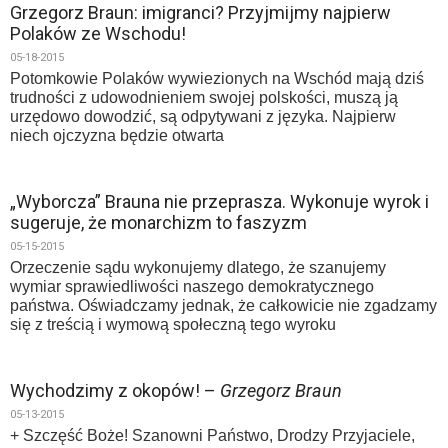
Grzegorz Braun: imigranci? Przyjmijmy najpierw
Polaków ze Wschodu!
05-18-2015
Potomkowie Polaków wywiezionych na Wschód mają dziś
trudności z udowodnieniem swojej polskości, muszą ją
urzędowo dowodzić, są odpytywani z języka. Najpierw
niech ojczyzna będzie otwarta
„Wyborcza” Brauna nie przeprasza. Wykonuje wyrok i
sugeruje, że monarchizm to faszyzm
05-15-2015
Orzeczenie sądu wykonujemy dlatego, że szanujemy
wymiar sprawiedliwości naszego demokratycznego
państwa. Oświadczamy jednak, że całkowicie nie zgadzamy
się z treścią i wymową społeczną tego wyroku
Wychodzimy z okopów! –
Grzegorz Braun
05-13-2015
+ Szczęść Boże! Szanowni Państwo, Drodzy Przyjaciele,