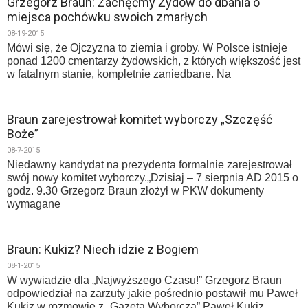
Grzegorz Braun: Zachęćmy Żydów do dbania o
miejsca pochówku swoich zmarłych
08-19-2015
Mówi się, że Ojczyzna to ziemia i groby. W Polsce istnieje
ponad 1200 cmentarzy żydowskich, z których większość jest
w fatalnym stanie, kompletnie zaniedbane. Na
Braun zarejestrował komitet wyborczy „Szczęść
Boże”
08-7-2015
Niedawny kandydat na prezydenta formalnie zarejestrował
swój nowy komitet wyborczy.„Dzisiaj – 7 sierpnia AD 2015 o
godz. 9.30 Grzegorz Braun złożył w PKW dokumenty
wymagane
Braun: Kukiz? Niech idzie z Bogiem
08-1-2015
W wywiadzie dla „Najwyższego Czasu!” Grzegorz Braun
odpowiedział na zarzuty jakie pośrednio postawił mu Paweł
Kukiz w rozmowie z „Gazetą Wyborczą”.Paweł Kukiz