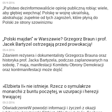
05-9-2016
„Państwo dezinformowaliście opinię publiczną robiąc wiele,
aby głębiej wepchnąć Polskę w wojnę ukraińską,
abstrahując zupełnie od tych zagrożeń, które płyną do
Polski ze strony szowinizmu
„Polski majdan” w Warszawie? Grzegorz Braun i prof.
Jacek Bartyzel ostrzegają przed prowokacją!
05-4-2016
Zdaniem reżysera i dokumentalisty Grzegorza Brauna oraz
historyka prof. Jacka Bartyzela, podczas zaplanowanych na
sobotę, 7 maja, manifestacji Komitetu Obrony Demokracji
oraz kontrmanifestacji może dojść
»Elżbieta II« nie istnieje. Rzecz o symulakrze
monarchii z buntu poczętej, w uzurpacji i herezji
trwającej
05-2-2016
OświadczenieW powodzi informacji i życzeń z okazji