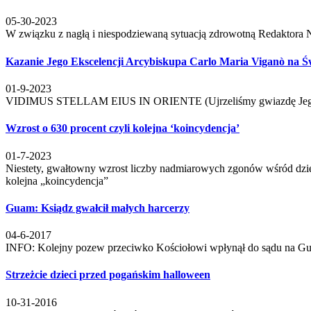
05-30-2023
W związku z nagłą i niespodziewaną sytuacją zdrowotną Redaktora 
Kazanie Jego Ekscelencji Arcybiskupa Carlo Maria Viganò na Ś
01-9-2023
VIDIMUS STELLAM EIUS IN ORIENTE (Ujrzeliśmy gwiazdę Jego na ws
Wzrost o 630 procent czyli kolejna ‘koincydencja’
01-7-2023
Niestety, gwałtowny wzrost liczby nadmiarowych zgonów wśród dzie
kolejna „koincydencja”
Guam: Ksiądz gwałcił małych harcerzy
04-6-2017
INFO: Kolejny pozew przeciwko Kościołowi wpłynął do sądu na Gua
Strzeżcie dzieci przed pogańskim halloween
10-31-2016