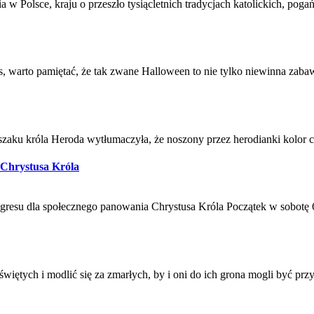
 w Polsce, kraju o przeszło tysiącletnich tradycjach katolickich, po
us, warto pamiętać, że tak zwane Halloween to nie tylko niewinna za
szaku króla Heroda wytłumaczyła, że noszony przez herodianki kolor c
 Chrystusa Króla
ngresu dla społecznego panowania Chrystusa Króla Początek w sobotę
ętych i modlić się za zmarłych, by i oni do ich grona mogli być przyj