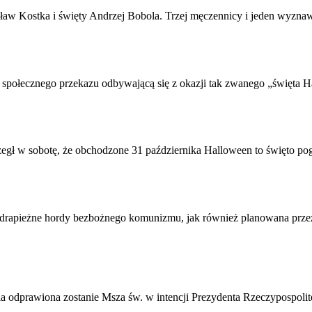
isław Kostka i święty Andrzej Bobola. Trzej męczennicy i jeden wyz
 społecznego przekazu odbywającą się z okazji tak zwanego „święta 
gł w sobotę, że obchodzone 31 października Halloween to święto poga
 drapieżne hordy bezbożnego komunizmu, jak również planowana przez 
ela odprawiona zostanie Msza św. w intencji Prezydenta Rzeczypospolit