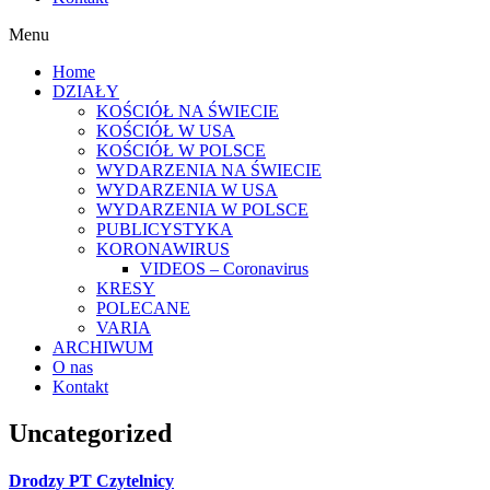
Menu
Home
DZIAŁY
KOŚCIÓŁ NA ŚWIECIE
KOŚCIÓŁ W USA
KOŚCIÓŁ W POLSCE
WYDARZENIA NA ŚWIECIE
WYDARZENIA W USA
WYDARZENIA W POLSCE
PUBLICYSTYKA
KORONAWIRUS
VIDEOS – Coronavirus
KRESY
POLECANE
VARIA
ARCHIWUM
O nas
Kontakt
Uncategorized
Drodzy PT Czytelnicy