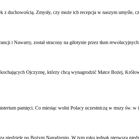
ek z duchowością. Zmysły, czy może ich recepcja w naszym umyśle, c
ncji i Nawarry, został stracony na gilotynie przez tłum rewolucyjnych
 kochających Ojczyznę, którzy chcą wynagrodzić Matce Bożej, Królow
sterium pamięci. Co miesiąc wolni Polacy uczestniczą w mszy św. w int
szą niedzielę po Bożym Narodzeniu. W tym roku jednak pierwsza niedz