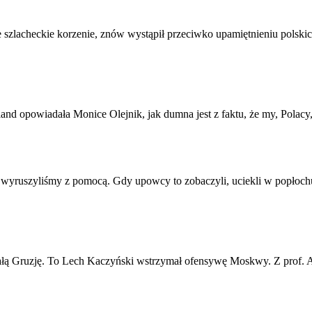
e szlacheckie korzenie, znów wystąpił przeciwko upamiętnieniu pol
land opowiadała Monice Olejnik, jak dumna jest z faktu, że my, Polac
wyruszyliśmy z pomocą. Gdy upowcy to zobaczyli, uciekli w popłochu
całą Gruzję. To Lech Kaczyński wstrzymał ofensywę Moskwy. Z prof. 