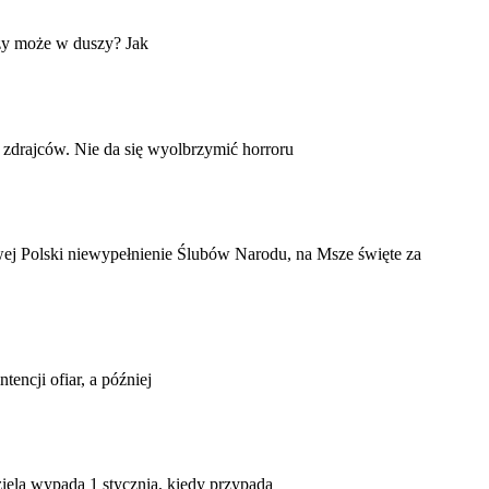
zy może w duszy? Jak
 zdrajców. Nie da się wyolbrzymić horroru
ej Polski niewypełnienie Ślubów Narodu, na Msze święte za
encji ofiar, a później
iela wypada 1 stycznia, kiedy przypada