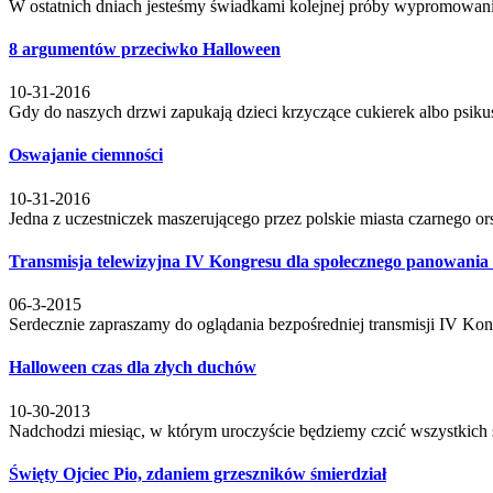
W ostatnich dniach jesteśmy świadkami kolejnej próby wypromowania
8 argumentów przeciwko Halloween
10-31-2016
Gdy do naszych drzwi zapukają dzieci krzyczące cukierek albo psik
Oswajanie ciemności
10-31-2016
Jedna z uczestniczek maszerującego przez polskie miasta czarnego or
Transmisja telewizyjna IV Kongresu dla społecznego panowania
06-3-2015
Serdecznie zapraszamy do oglądania bezpośredniej transmisji IV Ko
Halloween czas dla złych duchów
10-30-2013
Nadchodzi miesiąc, w którym uroczyście będziemy czcić wszystkich świ
Święty Ojciec Pio, zdaniem grzeszników śmierdział