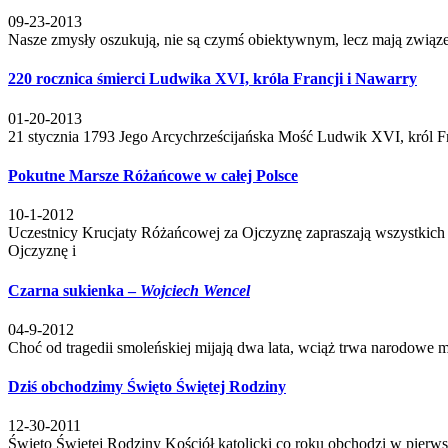
09-23-2013
Nasze zmysły oszukują, nie są czymś obiektywnym, lecz mają związ
220 rocznica śmierci Ludwika XVI, króla Francji i Nawarry
01-20-2013
21 stycznia 1793 Jego Arcychrześcijańska Mość Ludwik XVI, król Fra
Pokutne Marsze Różańcowe w całej Polsce
10-1-2012
Uczestnicy Krucjaty Różańcowej za Ojczyznę zapraszają wszystkich
Ojczyznę i
Czarna sukienka –
Wojciech Wencel
04-9-2012
Choć od tragedii smoleńskiej mijają dwa lata, wciąż trwa narodowe mi
Dziś obchodzimy Święto Świętej Rodziny
12-30-2011
Święto Świętej Rodziny Kościół katolicki co roku obchodzi w pierw