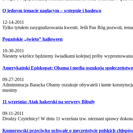
O jednym temacie naglącym – wstępnie i hasłowo
12-14-2011
Tylko tytułem zasygnalizowania kwestii. Jeśli Pan Bóg pozwoli, tema
Pogańskie „święto” halloween
10-30-2011
Niestety wkrótce będziemy świadkami kolejnej próby wypromowania w
Amerykański Episkopat: Obama i media oszukują społeczeństw
09-27-2011
Administracja Baracka Obamy oszukuje obywateli i łamie konstytucję.
musimy
11 września: Atak hakerski na serwery Bibuły
09-11-2011
Drodzy Czytelnicy! W dniu 11 września tzw. nieznani sprawy dokonal
Komorowski przeciwko uchwale o męczeństwie polskich chłopó