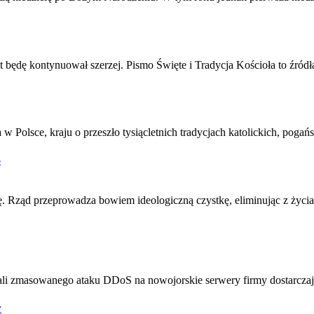
t będę kontynuował szerzej. Pismo Święte i Tradycja Kościoła to źródł
 Polsce, kraju o przeszło tysiącletnich tradycjach katolickich, poga
o
 Rząd przeprowadza bowiem ideologiczną czystkę, eliminując z życia p
i zmasowanego ataku DDoS na nowojorskie serwery firmy dostarczającej
w