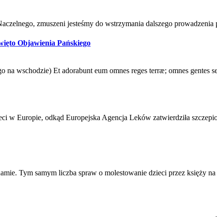
Naczelnego, zmuszeni jesteśmy do wstrzymania dalszego prowadzenia 
więto Objawienia Pańskiego
chodzie) Et adorabunt eum omnes reges terræ; omnes gentes servie
ci w Europie, odkąd Europejska Agencja Leków zatwierdziła szczepio
mie. Tym samym liczba spraw o molestowanie dzieci przez księży na