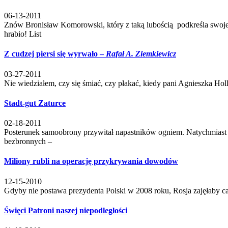
06-13-2011
Znów Bronisław Komorowski, który z taką lubością podkreśla swoj
hrabio! List
Z cudzej piersi się wyrwało –
Rafał A. Ziemkiewicz
03-27-2011
Nie wiedziałem, czy się śmiać, czy płakać, kiedy pani Agnieszka Hol
Stadt-gut Zaturce
02-18-2011
Posterunek samoobrony przywitał napastników ogniem. Natychmiast 
bezbronnych –
Miliony rubli na operację przykrywania dowodów
12-15-2010
Gdyby nie postawa prezydenta Polski w 2008 roku, Rosja zajęłaby 
Święci Patroni naszej niepodległości