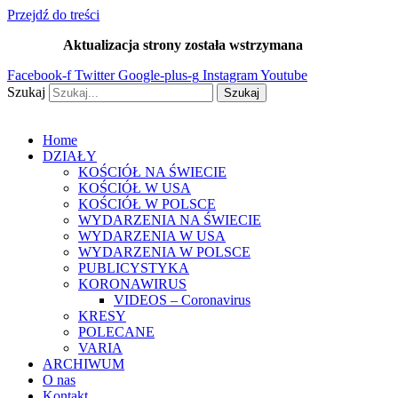
Przejdź do treści
Aktualizacja strony została wstrzymana
…
Facebook-f
Twitter
Google-plus-g
Instagram
Youtube
Szukaj
Szukaj
Home
DZIAŁY
KOŚCIÓŁ NA ŚWIECIE
KOŚCIÓŁ W USA
KOŚCIÓŁ W POLSCE
WYDARZENIA NA ŚWIECIE
WYDARZENIA W USA
WYDARZENIA W POLSCE
PUBLICYSTYKA
KORONAWIRUS
VIDEOS – Coronavirus
KRESY
POLECANE
VARIA
ARCHIWUM
O nas
Kontakt