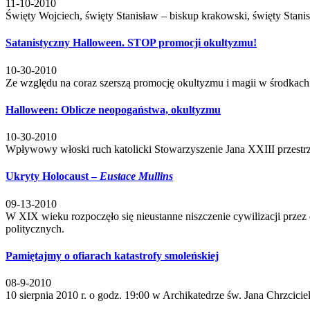
11-10-2010
Święty Wojciech, święty Stanisław – biskup krakowski, święty Stan
Satanistyczny Halloween. STOP promocji okultyzmu!
10-30-2010
Ze względu na coraz szerszą promocję okultyzmu i magii w środkach
Halloween: Oblicze neopogaństwa, okultyzmu
10-30-2010
Wpływowy włoski ruch katolicki Stowarzyszenie Jana XXIII przestrze
Ukryty Holocaust –
Eustace Mullins
09-13-2010
W XIX wieku rozpoczęło się nieustanne niszczenie cywilizacji przez
politycznych.
Pamiętajmy o ofiarach katastrofy smoleńskiej
08-9-2010
10 sierpnia 2010 r. o godz. 19:00 w Archikatedrze św. Jana Chrzcici