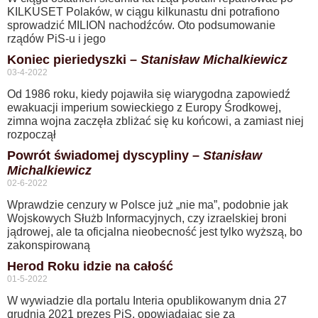
KILKUSET Polaków, w ciągu kilkunastu dni potrafiono
sprowadzić MILION nachodźców. Oto podsumowanie
rządów PiS-u i jego
Koniec pieriedyszki –
Stanisław Michalkiewicz
03-4-2022
Od 1986 roku, kiedy pojawiła się wiarygodna zapowiedź
ewakuacji imperium sowieckiego z Europy Środkowej,
zimna wojna zaczęła zbliżać się ku końcowi, a zamiast niej
rozpoczął
Powrót świadomej dyscypliny –
Stanisław
Michalkiewicz
02-6-2022
Wprawdzie cenzury w Polsce już „nie ma”, podobnie jak
Wojskowych Służb Informacyjnych, czy izraelskiej broni
jądrowej, ale ta oficjalna nieobecność jest tylko wyższą, bo
zakonspirowaną
Herod Roku idzie na całość
01-5-2022
W wywiadzie dla portalu Interia opublikowanym dnia 27
grudnia 2021 prezes PiS, opowiadając się za