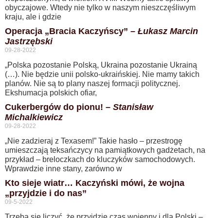
obyczajowe. Wtedy nie tylko w naszym nieszczęśliwym
kraju, ale i gdzie
Operacja „Bracia Kaczyńscy” –
Łukasz Marcin
Jastrzębski
09-28-2022
„Polska pozostanie Polską, Ukraina pozostanie Ukrainą
(…). Nie będzie unii polsko-ukraińskiej. Nie mamy takich
planów. Nie są to plany naszej formacji politycznej.
Ekshumacja polskich ofiar,
Cukerbergów do pionu! –
Stanisław
Michalkiewicz
09-28-2022
„Nie zadzieraj z Texasem!” Takie hasło – przestrogę
umieszczają teksańczycy na pamiątkowych gadżetach, na
przykład – breloczkach do kluczyków samochodowych.
Wprawdzie inne stany, zarówno w
Kto sieje wiatr… Kaczyński mówi, że wojna
„przyjdzie i do nas”
09-5-2022
Trzeba się liczyć, że przyjdzie czas wojenny i dla Polski –