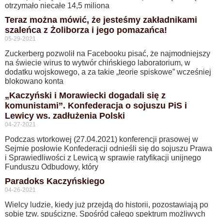
otrzymało niecałe 14,5 miliona
Teraz można mówić, że jesteśmy zakładnikami
szaleńca z Żoliborza i jego pomazańca!
05-29-2021
Zuckerberg pozwolił na Facebooku pisać, że najmodniejszy
na świecie wirus to wytwór chińskiego laboratorium, w
dodatku wojskowego, a za takie „teorie spiskowe” wcześniej
blokowano konta
„Kaczyński i Morawiecki dogadali się z
komunistami”. Konfederacja o sojuszu PiS i
Lewicy ws. zadłużenia Polski
04-27-2021
Podczas wtorkowej (27.04.2021) konferencji prasowej w
Sejmie posłowie Konfederacji odnieśli się do sojuszu Prawa
i Sprawiedliwości z Lewicą w sprawie ratyfikacji unijnego
Funduszu Odbudowy, który
Paradoks Kaczyńskiego
04-26-2021
Wielcy ludzie, kiedy już przejdą do historii, pozostawiają po
sobie tzw. spuściznę. Spośród całego spektrum możliwych