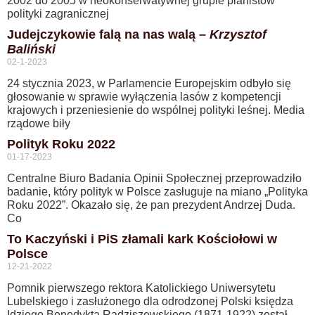
2002 do 2005 w neokonserwatywnej grupie planistów
polityki zagranicznej
Judejczykowie falą na nas walą –
Krzysztof
Baliński
02-1-2023
24 stycznia 2023, w Parlamencie Europejskim odbyło się
głosowanie w sprawie wyłączenia lasów z kompetencji
krajowych i przeniesienie do wspólnej polityki leśnej. Media
rządowe biły
Polityk Roku 2022
01-17-2023
Centralne Biuro Badania Opinii Społecznej przeprowadziło
badanie, który polityk w Polsce zasługuje na miano „Polityka
Roku 2022”. Okazało się, że pan prezydent Andrzej Duda.
Co
To Kaczyński i PiS złamali kark Kościołowi w
Polsce
12-21-2022
Pomnik pierwszego rektora Katolickiego Uniwersytetu
Lubelskiego i zasłużonego dla odrodzonej Polski księdza
Idziego Benedykta Radziszewskiego (1871-1922) został