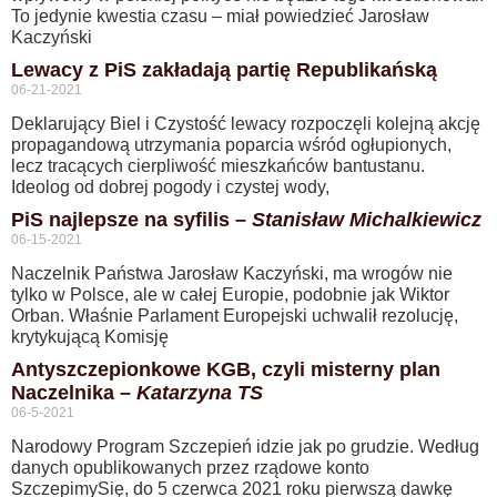
To jedynie kwestia czasu – miał powiedzieć Jarosław
Kaczyński
Lewacy z PiS zakładają partię Republikańską
06-21-2021
Deklarujący Biel i Czystość lewacy rozpoczęli kolejną akcję
propagandową utrzymania poparcia wśród ogłupionych,
lecz tracących cierpliwość mieszkańców bantustanu.
Ideolog od dobrej pogody i czystej wody,
PiS najlepsze na syfilis –
Stanisław Michalkiewicz
06-15-2021
Naczelnik Państwa Jarosław Kaczyński, ma wrogów nie
tylko w Polsce, ale w całej Europie, podobnie jak Wiktor
Orban. Właśnie Parlament Europejski uchwalił rezolucję,
krytykującą Komisję
Antyszczepionkowe KGB, czyli misterny plan
Naczelnika –
Katarzyna TS
06-5-2021
Narodowy Program Szczepień idzie jak po grudzie. Według
danych opublikowanych przez rządowe konto
SzczepimySię, do 5 czerwca 2021 roku pierwszą dawkę