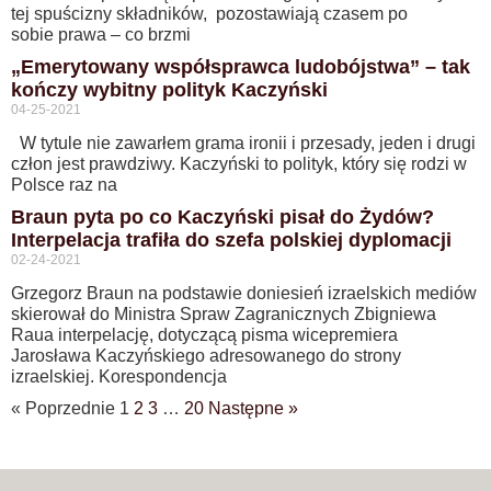
tej spuścizny składników, pozostawiają czasem po
sobie prawa – co brzmi
„Emerytowany współsprawca ludobójstwa” – tak
kończy wybitny polityk Kaczyński
04-25-2021
W tytule nie zawarłem grama ironii i przesady, jeden i drugi
człon jest prawdziwy. Kaczyński to polityk, który się rodzi w
Polsce raz na
Braun pyta po co Kaczyński pisał do Żydów?
Interpelacja trafiła do szefa polskiej dyplomacji
02-24-2021
Grzegorz Braun na podstawie doniesień izraelskich mediów
skierował do Ministra Spraw Zagranicznych Zbigniewa
Raua interpelację, dotyczącą pisma wicepremiera
Jarosława Kaczyńskiego adresowanego do strony
izraelskiej. Korespondencja
« Poprzednie
1
2
3
…
20
Następne »