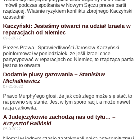
mówił podczas spotkania w Nowym Sączu prezes partii
rządzącej. Właśnie ryzykiem konfliktu zbrojnego Kaczyński
uzasadnił
Kaczyński: Jesteśmy otwarci na udział Izraela w
reparacjach od Niemiec
09-1-2022
Prezes Prawa i Sprawiedliwości Jarosław Kaczyński
poinformował w poniedziałek, że jeśli Izrael chce
partycypować w reparacjach od Niemiec, to rządząca partia
jest na to otwarta.
Dodatnie plusy gazowania –
Stanisław
Michalkiewicz
07-21-2022
Prawo Murphy’ego głosi, że jak coś złego może się stać, to
na pewno się stanie. Jest w tym sporo racji, a może nawet
racja całkowita.
A Judejczykowie zachodzą nas od tyłu… –
Krzysztof Baliński
05-9-2022
Niemal w jednym czasie zaatakowali pałką antysemityzmu i