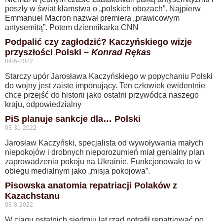
poszły w świat kłamstwa o „polskich obozach”. Najpierw
Emmanuel Macron nazwał premiera „prawicowym
antysemitą”. Potem dziennikarka CNN
Podpalić czy zagłodzić? Kaczyńskiego wizje
przyszłości Polski –
Konrad Rękas
04-5-2022
Starczy upór Jarosława Kaczyńskiego w popychaniu Polski
do wojny jest zaiste imponujący. Ten człowiek ewidentnie
chce przejść do historii jako ostatni przywódca naszego
kraju, odpowiedzialny
PiS planuje sankcje dla… Polski
03-31-2022
Jarosław Kaczyński, specjalista od wywoływania małych
niepokojów i drobnych nieporozumień miał genialny plan
zaprowadzenia pokoju na Ukrainie. Funkcjonowało to w
obiegu medialnym jako „misja pokojowa”.
Pisowska anatomia repatriacji Polaków z
Kazachstanu
03-8-2022
W ciągu ostatnich siedmiu lat rząd potrafił repatriować po