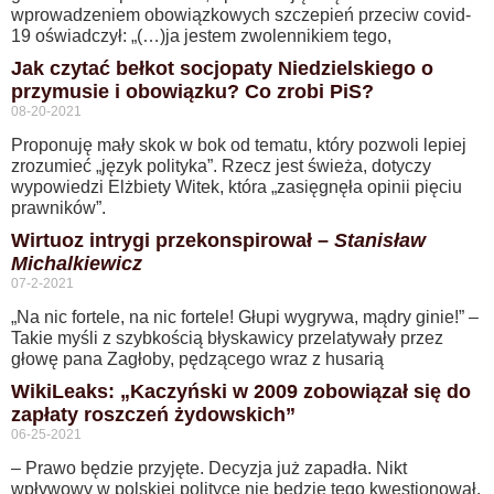
wprowadzeniem obowiązkowych szczepień przeciw covid-
19 oświadczył: „(…)ja jestem zwolennikiem tego,
Jak czytać bełkot socjopaty Niedzielskiego o
przymusie i obowiązku? Co zrobi PiS?
08-20-2021
Proponuję mały skok w bok od tematu, który pozwoli lepiej
zrozumieć „język polityka”. Rzecz jest świeża, dotyczy
wypowiedzi Elżbiety Witek, która „zasięgnęła opinii pięciu
prawników”.
Wirtuoz intrygi przekonspirował –
Stanisław
Michalkiewicz
07-2-2021
„Na nic fortele, na nic fortele! Głupi wygrywa, mądry ginie!” –
Takie myśli z szybkością błyskawicy przelatywały przez
głowę pana Zagłoby, pędzącego wraz z husarią
WikiLeaks: „Kaczyński w 2009 zobowiązał się do
zapłaty roszczeń żydowskich”
06-25-2021
– Prawo będzie przyjęte. Decyzja już zapadła. Nikt
wpływowy w polskiej polityce nie będzie tego kwestionował.