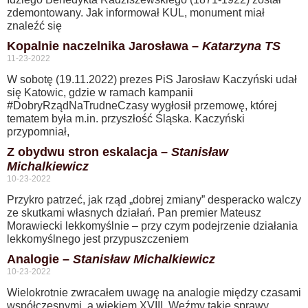
zdemontowany. Jak informował KUL, monument miał
znaleźć się
Kopalnie naczelnika Jarosława –
Katarzyna TS
11-23-2022
W sobotę (19.11.2022) prezes PiS Jarosław Kaczyński udał
się Katowic, gdzie w ramach kampanii
#DobryRządNaTrudneCzasy wygłosił przemowę, której
tematem była m.in. przyszłość Śląska. Kaczyński
przypomniał,
Z obydwu stron eskalacja –
Stanisław
Michalkiewicz
10-23-2022
Przykro patrzeć, jak rząd „dobrej zmiany” desperacko walczy
ze skutkami własnych działań. Pan premier Mateusz
Morawiecki lekkomyślnie – przy czym podejrzenie działania
lekkomyślnego jest przypuszczeniem
Analogie –
Stanisław Michalkiewicz
10-23-2022
Wielokrotnie zwracałem uwagę na analogie między czasami
współczesnymi, a wiekiem XVIII. Weźmy takie sprawy