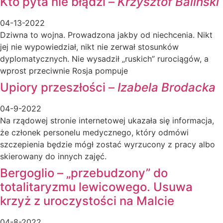
Kto pyta nie błądzi –
Krzysztof Baliński
04-13-2022
Dziwna to wojna. Prowadzona jakby od niechcenia. Nikt
jej nie wypowiedział, nikt nie zerwał stosunków
dyplomatycznych. Nie wysadził „ruskich” rurociągów, a
wprost przeciwnie Rosja pompuje
Upiory przeszłości –
Izabela Brodacka
04-9-2022
Na rządowej stronie internetowej ukazała się informacja,
że członek personelu medycznego, który odmówi
szczepienia będzie mógł zostać wyrzucony z pracy albo
skierowany do innych zajęć.
Bergoglio – „przebudzony” do
totalitaryzmu lewicowego. Usuwa
krzyż z uroczystości na Malcie
04-8-2022