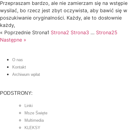
Przepraszam bardzo, ale nie zamierzam się na wstępie
wysilać, bo rzecz jest zbyt oczywista, aby bawić się w
poszukiwanie oryginalności. Każdy, ale to dosłownie
każdy,
« Poprzednie
Strona
1
Strona
2
Strona
3
…
Strona
25
Następne »
O nas
Kontakt
Archiwum wpłat
PODSTRONY:
Linki
Msze Święte
Multimedia
KLEKSY