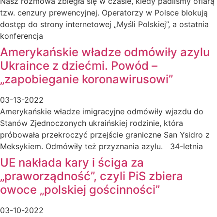
Nasz rozmowa zbiegła się w czasie, kiedy padliśmy ofiarą
tzw. cenzury prewencyjnej. Operatorzy w Polsce blokują
dostęp do strony internetowej „Myśli Polskiej”, a ostatnia
konferencja
Amerykańskie władze odmówiły azylu
Ukraince z dziećmi. Powód –
„zapobieganie koronawirusowi”
03-13-2022
Amerykańskie władze imigracyjne odmówiły wjazdu do
Stanów Zjednoczonych ukraińskiej rodzinie, która
próbowała przekroczyć przejście graniczne San Ysidro z
Meksykiem. Odmówiły też przyznania azylu. 34-letnia
UE nakłada kary i ściga za
„praworządność”, czyli PiS zbiera
owoce „polskiej gościnności”
03-10-2022