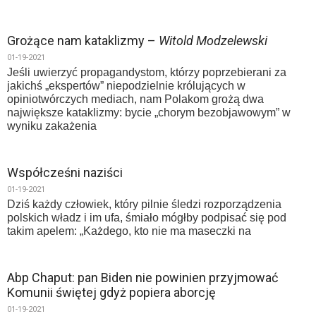
Grożące nam kataklizmy –
Witold Modzelewski
01-19-2021
Jeśli uwierzyć propagandystom, którzy poprzebierani za
jakichś „ekspertów” niepodzielnie królujących w
opiniotwórczych mediach, nam Polakom grożą dwa
największe kataklizmy: bycie „chorym bezobjawowym” w
wyniku zakażenia
Współcześni naziści
01-19-2021
Dziś każdy człowiek, który pilnie śledzi rozporządzenia
polskich władz i im ufa, śmiało mógłby podpisać się pod
takim apelem: „Każdego, kto nie ma maseczki na
Abp Chaput: pan Biden nie powinien przyjmować
Komunii świętej gdyż popiera aborcję
01-19-2021