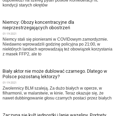
odpowiedzi na szereg pytań posłów Konfederacji nt.
kondycji starych okrętów
Niemcy: Obozy koncentracyjne dla
nieprzestrzegających obostrzeń
01-19-2021
Niemcy stali się pionierami w COVIDowym zamordyzmie.
Niedawno wprowadzili godzinę policyjna po 21:00, w
niektórych landach wprowadzają też obowiązek korzystania
z masek FFP2, ale to
Biały aktor nie może dublować czarnego. Dlatego w
Polsce pozostaną lektorzy?
01-19-2021
Zwolennicy BLM szaleją. Za dużo białych w operze, w
filharmonii, w malarstwie, w kinie. Teraz okazuje się, że
nawet dubbingowanie głosu czarnych postaci przez białych
Zaczyna się kult jednostki i lanie wazeliny. Portrety