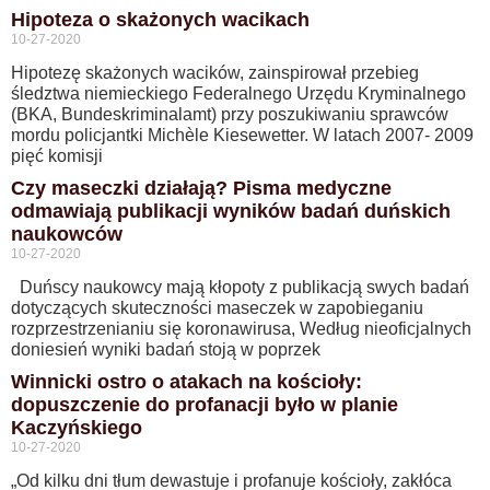
Hipoteza o skażonych wacikach
10-27-2020
Hipotezę skażonych wacików, zainspirował przebieg
śledztwa niemieckiego Federalnego Urzędu Kryminalnego
(BKA, Bundeskriminalamt) przy poszukiwaniu sprawców
mordu policjantki Michèle Kiesewetter. W latach 2007- 2009
pięć komisji
Czy maseczki działają? Pisma medyczne
odmawiają publikacji wyników badań duńskich
naukowców
10-27-2020
Duńscy naukowcy mają kłopoty z publikacją swych badań
dotyczących skuteczności maseczek w zapobieganiu
rozprzestrzenianiu się koronawirusa, Według nieoficjalnych
doniesień wyniki badań stoją w poprzek
Winnicki ostro o atakach na kościoły:
dopuszczenie do profanacji było w planie
Kaczyńskiego
10-27-2020
„Od kilku dni tłum dewastuje i profanuje kościoły, zakłóca