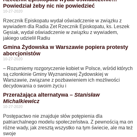
Powiedział żeby nic nie powiedzieć
10-27-2020
Rzecznik Episkopatu wydał oświadczenie w związku z
wywiadem dla Radia Zet Rzecznik Episkopatu, ks. Leszek
Gęsiak, wydał oświadczenie w związku z wywiadem,
jakiego udzielił Radiu
Gmina Żydowska w Warszawie popiera protesty
aborcjonistów
10-27-2020
– Rozumiemy rozgoryczenie kobiet w Polsce, wśród których
są członkinie Gminy Wyznaniowej Żydowskiej w
Warszawie, związane z pozbawieniem ich możliwości
decydowania o swoim życiu i
Przerażająca alternatywa –
Stanisław
Michalkiewicz
10-27-2020
Postępactwo nie znajduje słów potępienia dla
patriarchalnego modelu społeczeństwa. Z pewnością ma on
różne wady, jak zresztą wszystko na tym świecie, ale ma też
swoje