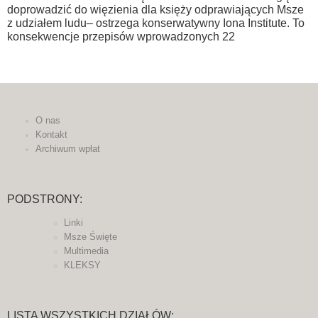
doprowadzić do więzienia dla księży odprawiających Msze
z udziałem ludu– ostrzega konserwatywny Iona Institute. To
konsekwencje przepisów wprowadzonych 22
O nas
Kontakt
Archiwum wpłat
PODSTRONY:
Linki
Msze Święte
Multimedia
KLEKSY
LISTA WSZYSTKICH DZIAŁÓW: