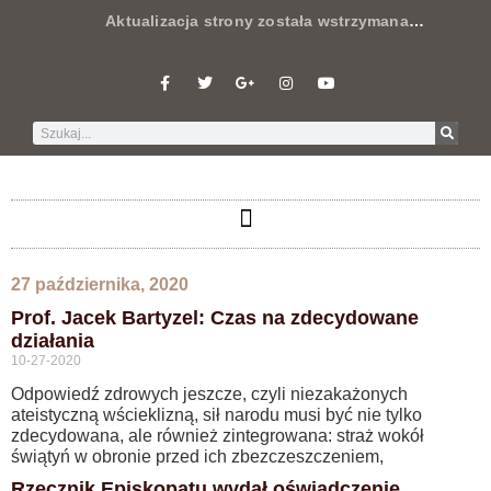
Aktualizacja strony została wstrzymana
…
27 października, 2020
Prof. Jacek Bartyzel: Czas na zdecydowane
działania
10-27-2020
Odpowiedź zdrowych jeszcze, czyli niezakażonych
ateistyczną wścieklizną, sił narodu musi być nie tylko
zdecydowana, ale również zintegrowana: straż wokół
świątyń w obronie przed ich zbezczeszczeniem,
Rzecznik Episkopatu wydał oświadczenie…